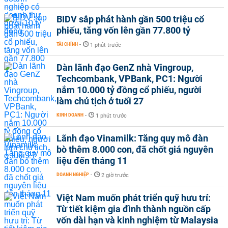
BIDV sắp phát hành gần 500 triệu cổ
phiếu, tăng vốn lên gần 77.800 tỷ
TÀI CHÍNH
-
1 phút trước
Dàn lãnh đạo GenZ nhà Vingroup,
Techcombank, VPBank, PC1: Người
nắm 10.000 tỷ đồng cổ phiếu, người
làm chủ tịch ở tuổi 27
KINH DOANH
-
1 phút trước
Lãnh đạo Vinamilk: Tăng quy mô đàn
bò thêm 8.000 con, đã chốt giá nguyên
liệu đến tháng 11
DOANH NGHIỆP
-
2 giờ trước
Việt Nam muốn phát triển quỹ hưu trí:
Từ tiết kiệm gia đình thành nguồn cấp
vốn dài hạn và kinh nghiệm từ Malaysia