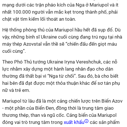
mạng dưới các trận pháo kích của Nga ở Mariupol và ít
nhất 100.000 người vẫn mắc kẹt trong thành phố, phải
chật vật tìm kiếm lối thoát an toàn.
Hệ thống phòng thủ của Mariupol hầu hết đã sụp đổ. Dù
vậy, những binh sĩ Ukraine cuối cùng đang trú ngụ tại nhà
máy thép Azovstal vẫn thề sẽ “chiến đấu đến giọt máu
cuối cùng”.
Theo Phó Thủ tướng Ukraine Iryna Vereshchuk, các nỗ
lực nhằm xây dựng một hành lang nhân đạo cho dân
thường đã thất bại vì “Nga từ chối”. Sau đó, bà cho biết
hai bên đã đạt được một thỏa thuận khác để sơ tán phụ
nữ và trẻ em.
Mariupol từ lâu đã là một cảng chiến lược trên Biển Azov
- một phần của Biển Đen, đồng thời là trung tâm giao
thương thép, than và ngũ cốc. Cảng biển của Mariupol
đóng vai trò trung tâm trong
xuất khẩu
các sản phẩm