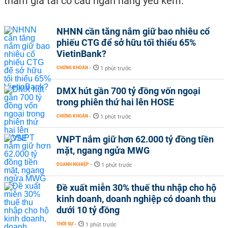
tham gia tái cơ cấu ngân hàng yếu kém.
NHNN cần tăng nắm giữ bao nhiêu cổ
phiếu CTG để sở hữu tối thiểu 65%
VietinBank?
CHỨNG KHOÁN
-
1 phút trước
DMX hút gần 700 tỷ đồng vốn ngoại
trong phiên thứ hai lên HOSE
CHỨNG KHOÁN
-
1 phút trước
VNPT nắm giữ hơn 62.000 tỷ đồng tiền
mặt, ngang ngửa MWG
DOANH NGHIỆP
-
1 phút trước
Đề xuất miễn 30% thuế thu nhập cho hộ
kinh doanh, doanh nghiệp có doanh thu
dưới 10 tỷ đồng
THỜI SỰ
-
1 phút trước