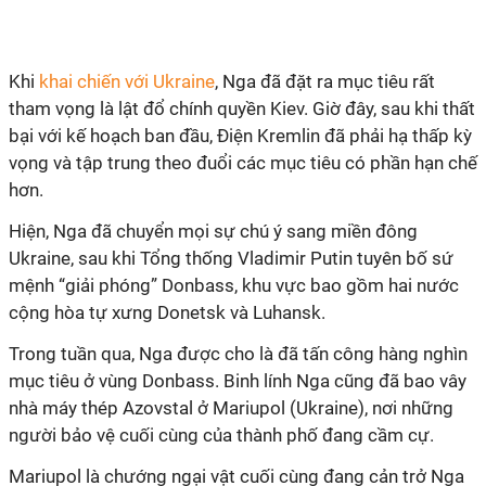
Khi
khai chiến với Ukraine
, Nga đã đặt ra mục tiêu rất
tham vọng là lật đổ chính quyền Kiev. Giờ đây, sau khi thất
bại với kế hoạch ban đầu, Điện Kremlin đã phải hạ thấp kỳ
vọng và tập trung theo đuổi các mục tiêu có phần hạn chế
hơn.
Hiện, Nga đã chuyển mọi sự chú ý sang miền đông
Ukraine, sau khi Tổng thống Vladimir Putin tuyên bố sứ
mệnh “giải phóng” Donbass, khu vực bao gồm hai nước
cộng hòa tự xưng Donetsk và Luhansk.
Trong tuần qua, Nga được cho là đã tấn công hàng nghìn
mục tiêu ở vùng Donbass. Binh lính Nga cũng đã bao vây
nhà máy thép Azovstal ở Mariupol (Ukraine), nơi những
người bảo vệ cuối cùng của thành phố đang cầm cự.
Mariupol là chướng ngại vật cuối cùng đang cản trở Nga