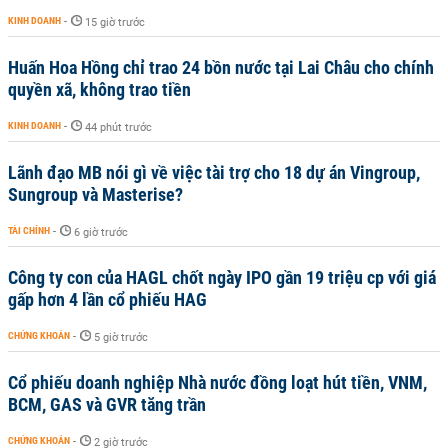
KINH DOANH
-
15 giờ trước
Huấn Hoa Hồng chỉ trao 24 bồn nước tại Lai Châu cho chính
quyền xã, không trao tiền
KINH DOANH
-
44 phút trước
Lãnh đạo MB nói gì về việc tài trợ cho 18 dự án Vingroup,
Sungroup và Masterise?
TÀI CHÍNH
-
6 giờ trước
Công ty con của HAGL chốt ngày IPO gần 19 triệu cp với giá
gấp hơn 4 lần cổ phiếu HAG
CHỨNG KHOÁN
-
5 giờ trước
Cổ phiếu doanh nghiệp Nhà nước đồng loạt hút tiền, VNM,
BCM, GAS và GVR tăng trần
CHỨNG KHOÁN
-
2 giờ trước