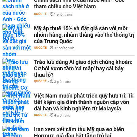
tham chiếu cho Việt Nam
QUỐC TẾ
-
1 phút trước
Mỹ áp thuế 15% và đặt giá sàn với một
nhóm hàng, nhắm thẳng vào thế thống trị
của Trung Quốc
QUỐC TẾ
-
37 phút trước
Trào lưu dùng AI giao dịch chứng khoán:
Cơ hội vươn tầm 'cá mập' hay cái bẫy
thua lỗ?
QUỐC TẾ
-
3 giờ trước
Việt Nam muốn phát triển quỹ hưu trí: Từ
tiết kiệm gia đình thành nguồn cấp vốn
dài hạn và kinh nghiệm từ Malaysia
QUỐC TẾ
-
4 giờ trước
Iran xem xét cấm tàu Mỹ qua eo biển
Hormuz, giá dầu bật tăng trở lại