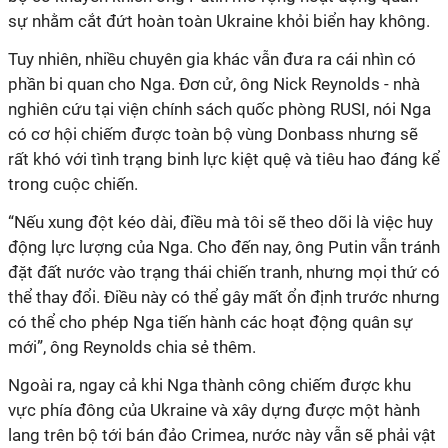
sự nhằm cắt đứt hoàn toàn Ukraine khỏi biển hay không.
Tuy nhiên, nhiều chuyên gia khác vẫn đưa ra cái nhìn có
phần bi quan cho Nga. Đơn cử, ông Nick Reynolds - nhà
nghiên cứu tại viện chính sách quốc phòng RUSI, nói Nga
có cơ hội chiếm được toàn bộ vùng Donbass nhưng sẽ
rất khó với tình trạng binh lực kiệt quệ và tiêu hao đáng kể
trong cuộc chiến.
“Nếu xung đột kéo dài, điều mà tôi sẽ theo dõi là việc huy
động lực lượng của Nga. Cho đến nay, ông Putin vẫn tránh
đặt đất nước vào trạng thái chiến tranh, nhưng mọi thứ có
thể thay đổi. Điều này có thể gây mất ổn định trước nhưng
có thể cho phép Nga tiến hành các hoạt động quân sự
mới”, ông Reynolds chia sẻ thêm.
Ngoài ra, ngay cả khi Nga thành công chiếm được khu
vực phía đông của Ukraine và xây dựng được một hành
lang trên bộ tới bán đảo Crimea, nước này vẫn sẽ phải vật