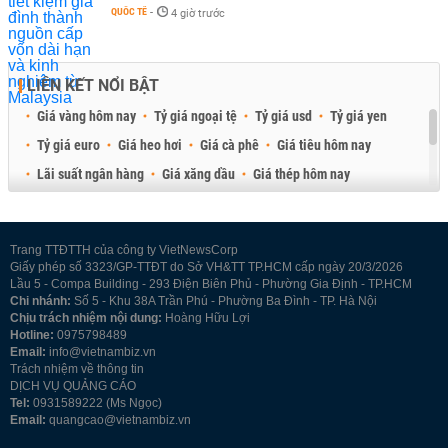
QUỐC TẾ
-
4 giờ trước
LIÊN KẾT NỔI BẬT
Giá vàng hôm nay
Tỷ giá ngoại tệ
Tỷ giá usd
Tỷ giá yen
Tỷ giá euro
Giá heo hơi
Giá cà phê
Giá tiêu hôm nay
Lãi suất ngân hàng
Giá xăng dầu
Giá thép hôm nay
Giá sầu riêng
Giá thịt heo
Giá gạo
Giá cao su
Best Retail Brokers
Diễn đàn đầu tư Việt Nam 2026
Trang TTĐTTH của công ty VietNewsCorp
Giấy phép số 3323/GP-TTĐT do Sở VH&TT TP.HCM cấp ngày 20/3/2026
Lầu 5 - Compa Building - 293 Điện Biên Phủ - Phường Gia Định - TP.HCM
Chi nhánh:
Số 5 - Khu 38A Trần Phú - Phường Ba Đình - TP. Hà Nội
Chịu trách nhiệm nội dung:
Hoàng Hữu Lợi
Hotline:
0975798489
Email:
info@vietnambiz.vn
Trách nhiệm về thông tin
DỊCH VỤ QUẢNG CÁO
Tel:
0931589222 (Ms Ngọc)
Email:
quangcao@vietnambiz.vn