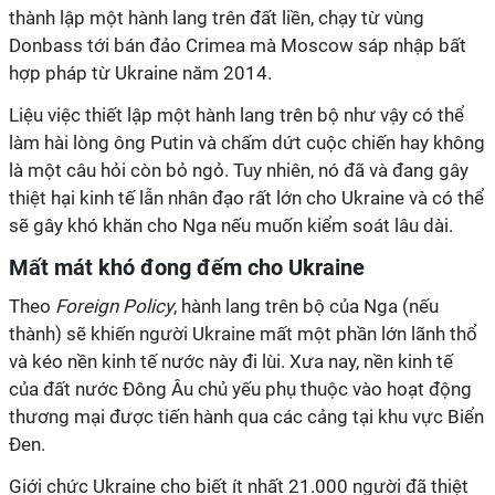
thành lập một hành lang trên đất liền, chạy từ vùng
Donbass tới bán đảo Crimea mà Moscow sáp nhập bất
hợp pháp từ Ukraine năm 2014.
Liệu việc thiết lập một hành lang trên bộ như vậy có thể
làm hài lòng ông Putin và chấm dứt cuộc chiến hay không
là một câu hỏi còn bỏ ngỏ. Tuy nhiên, nó đã và đang gây
thiệt hại kinh tế lẫn nhân đạo rất lớn cho Ukraine và có thể
sẽ gây khó khăn cho Nga nếu muốn kiểm soát lâu dài.
Mất mát khó đong đếm cho Ukraine
Theo
Foreign Policy
, hành lang trên bộ của Nga (nếu
thành) sẽ khiến người Ukraine mất một phần lớn lãnh thổ
và kéo nền kinh tế nước này đi lùi. Xưa nay, nền kinh tế
của đất nước Đông Âu chủ yếu phụ thuộc vào hoạt động
thương mại được tiến hành qua các cảng tại khu vực Biển
Đen.
Giới chức Ukraine cho biết ít nhất 21.000 người đã thiệt