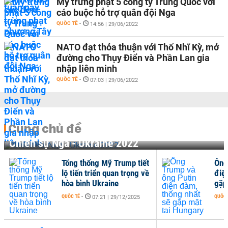
Mỹ trừng phạt 5 công ty Trung Quốc với
cáo buộc hỗ trợ quân đội Nga
QUỐC TẾ
-
14:56 | 29/06/2022
NATO đạt thỏa thuận với Thổ Nhĩ Kỳ, mở
đường cho Thụy Điển và Phần Lan gia
nhập liên minh
QUỐC TẾ
-
07:03 | 29/06/2022
Cùng chủ đề
Chiến sự Nga - Ukraine 2022
Tổng thống Mỹ Trump tiết
Ông
lộ tiến triển quan trọng về
điệ
hòa bình Ukraine
gặp
QUỐC TẾ
-
QUỐC 
07:21 | 29/12/2025