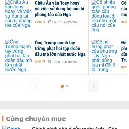
Châu Âu vẫn 'loay hoay'
Cổ 
về việc sử dụng tài sản bị
cầu
phong tỏa của Nga
một
QUỐC TẾ
-
QUỐC 
14:57 | 06/12/2025
Ông Trump mạnh tay
Để 
trừng phạt hai tập đoàn
phư
dầu mỏ lớn nhất nước Nga
dùng
Trun
QUỐC TẾ
-
13:00 | 23/10/2025
QUỐC 
Cùng chuyên mục
Chính sách nhà ở của nước Anh - Góc