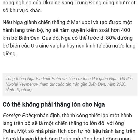
nông nghiệp của Ukraine sang Trung Đông cũng như một
số khu vực khác.
Nếu Nga giành chiến thắng ở Mariupol và tạo được một
hành lang trên bộ, họ sẽ nắm quyền kiểm soát hơn 400
km bờ Biển Đen. Qua đó, Nga có thể tước đi 80% đường
bờ biển của Ukraine và phá hủy nền kinh tế của nước láng
giềng.
Tổng thống Nga Vladimir Putin và Tổng tư lệnh Hải quân Nga - Đô đốc
Nikolai Yevmenov tham dự cuộc tập trận gần Biển Đen, năm 2020.
(Ảnh:
Sputnik
).
Có thể không phải thắng lớn cho Nga
Foreign Policy
nhận định, thành công thiết lập một hành
lang trên bộ sẽ là một chiến thắng to lớn đối với ông
Putin. Một số nhà phân tích còn tự hỏi liệu hành lang trên
bộ có khuyến khích ông Putin mở rộng hoạt động quân