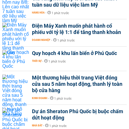
tuần sau dữ liệu việc làm Mỹ
HÀNG HÓA
-
1 phút trước
Điện Máy Xanh muốn phát hành cổ
phiếu với tỷ lệ 1:1 để tăng thanh khoản
DOANH NGHIỆP
-
1 phút trước
Quy hoạch 4 khu lấn biển ở Phú Quốc
THỜI SỰ
-
1 phút trước
Một thương hiệu thời trang Việt đóng
cửa sau 5 năm hoạt động, thanh lý toàn
bộ cửa hàng
KINH DOANH
-
1 phút trước
Dự án Sheraton Phú Quốc bị buộc chấm
dứt hoạt động
NHÀ ĐẤT
-
1 phút trước