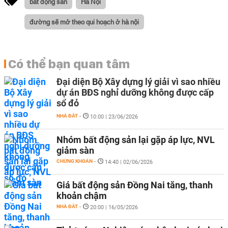
bất động sản
Hà Nội
đường sẽ mở theo qui hoạch ở hà nội
Có thể bạn quan tâm
Đại diện Bộ Xây dựng lý giải vì sao nhiều
dự án BĐS nghỉ dưỡng không được cấp
sổ đỏ
NHÀ ĐẤT
-
10:00 | 23/06/2026
Nhóm bất động sản lại gặp áp lực, NVL
giảm sàn
CHỨNG KHOÁN
-
14:40 | 02/06/2026
Giá bất động sản Đồng Nai tăng, thanh
khoản chậm
NHÀ ĐẤT
-
20:00 | 16/05/2026