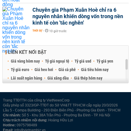
Chuyên gia Phạm Xuân Hoè chỉ ra 6
nguyên nhân khiến dòng vốn trong nền
kinh tế còn 'tắc nghẽn'
THỜI SỰ
-
10 giờ trước
LIÊN KẾT NỔI BẬT
Giá vàng hôm nay
Tỷ giá ngoại tệ
Tỷ giá usd
Tỷ giá yen
Tỷ giá euro
Giá heo hơi
Giá cà phê
Giá tiêu hôm nay
Lãi suất ngân hàng
Giá xăng dầu
Giá thép hôm nay
Giá sầu riêng
Giá thịt heo
Giá gạo
Giá cao su
Best Retail Brokers
Diễn đàn đầu tư Việt Nam 2026
Trang TTĐTTH của công ty VietNewsCorp
Giấy phép số 3323/GP-TTĐT do Sở VH&TT TP.HCM cấp ngày 20/3/2026
Lầu 5 - Compa Building - 293 Điện Biên Phủ - Phường Gia Định - TP.HCM
Chi nhánh:
Số 5 - Khu 38A Trần Phú - Phường Ba Đình - TP. Hà Nội
Chịu trách nhiệm nội dung:
Hoàng Hữu Lợi
Hotline:
0975798489
Email:
info@vietnambiz.vn