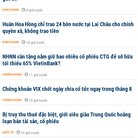
KINH DOANH
-
8 giờ trước
Huấn Hoa Hồng chỉ trao 24 bồn nước tại Lai Châu cho chính
quyền xã, không trao tiền
KINH DOANH
-
14 giờ trước
NHNN cần tăng nắm giữ bao nhiêu cổ phiếu CTG để sở hữu
tối thiểu 65% VietinBank?
CHỨNG KHOÁN
-
11 giờ trước
Chứng khoán VIX chốt ngày chia cổ tức ngay trong tháng 8
CHỨNG KHOÁN
-
10 giờ trước
Bị truy thu thuế đặc biệt, giới siêu giàu Trung Quốc hoảng
loạn bán tài sản, cổ phiếu
QUỐC TẾ
-
10 giờ trước