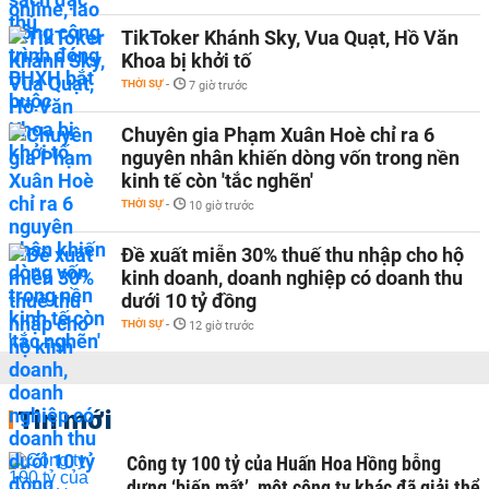
TikToker Khánh Sky, Vua Quạt, Hồ Văn
Khoa bị khởi tố
THỜI SỰ
-
7 giờ trước
Chuyên gia Phạm Xuân Hoè chỉ ra 6
nguyên nhân khiến dòng vốn trong nền
kinh tế còn 'tắc nghẽn'
THỜI SỰ
-
10 giờ trước
Đề xuất miễn 30% thuế thu nhập cho hộ
kinh doanh, doanh nghiệp có doanh thu
dưới 10 tỷ đồng
THỜI SỰ
-
12 giờ trước
Tin mới
Công ty 100 tỷ của Huấn Hoa Hồng bỗng
dưng ‘biến mất’, một công ty khác đã giải thể