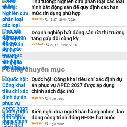
Thủ tướng: Nghiên cứu phân loại các loại
hình bất động sản để quy định các hạn
mức tín dụng phù hợp
THỜI SỰ
-
15:27 | 29/04/2026
Doanh nghiệp bất động sản rời thị trường
tăng gấp đôi cùng kỳ
NHÀ ĐẤT
-
22:17 | 24/04/2026
Cùng chuyên mục
Quốc hội: Công khai tiêu chí xác định dự
án phục vụ APEC 2027 được áp dụng
chính sách đặc thù
THỜI SỰ
-
4 giờ trước
Kiến nghị đưa người bán hàng online, lao
động công trình đóng BHXH bắt buộc
THỜI SỰ
-
7 giờ trước