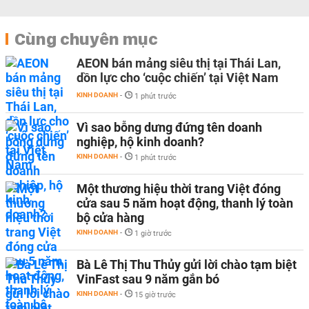
Cùng chuyên mục
AEON bán mảng siêu thị tại Thái Lan,
dồn lực cho ‘cuộc chiến’ tại Việt Nam
KINH DOANH
-
1 phút trước
Vì sao bỗng dưng đứng tên doanh
nghiệp, hộ kinh doanh?
KINH DOANH
-
1 phút trước
Một thương hiệu thời trang Việt đóng
cửa sau 5 năm hoạt động, thanh lý toàn
bộ cửa hàng
KINH DOANH
-
1 giờ trước
Bà Lê Thị Thu Thủy gửi lời chào tạm biệt
VinFast sau 9 năm gắn bó
KINH DOANH
-
15 giờ trước