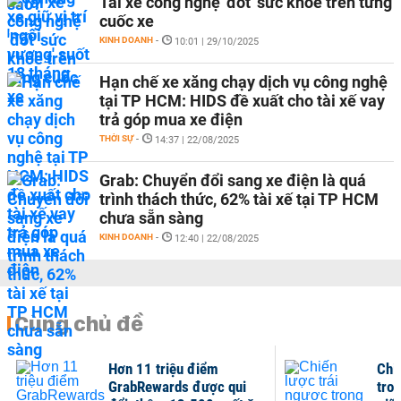
Tài xế công nghệ 'đốt' sức khỏe trên từng
cuốc xe
KINH DOANH
-
10:01 | 29/10/2025
Hạn chế xe xăng chạy dịch vụ công nghệ
tại TP HCM: HIDS đề xuất cho tài xế vay
trả góp mua xe điện
THỜI SỰ
-
14:37 | 22/08/2025
Grab: Chuyển đổi sang xe điện là quá
trình thách thức, 62% tài xế tại TP HCM
chưa sẵn sàng
KINH DOANH
-
12:40 | 22/08/2025
Cùng chủ đề
Hơn 11 triệu điểm
Chi
GrabRewards được qui
tro