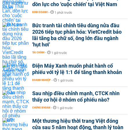
dồn lực cho ‘cuộc chiến’ tại Việt Nam
KINH DOANH
-
1 phút trước
Bức tranh tài chính tiêu dùng nửa đầu
2026 tiếp tục phân hóa: VietCredit báo
lãi tăng ba chữ số, ông lớn đầu ngành
'hụt hơi'
TÀI CHÍNH
-
1 giờ trước
Điện Máy Xanh muốn phát hành cổ
phiếu với tỷ lệ 1:1 để tăng thanh khoản
DOANH NGHIỆP
-
1 giờ trước
Sau nhịp điều chỉnh mạnh, CTCK nhìn
thấy cơ hội ở nhóm cổ phiếu nào?
CHỨNG KHOÁN
-
1 giờ trước
Một thương hiệu thời trang Việt đóng
cửa sau 5 năm hoạt động, thanh lý toàn