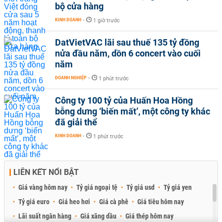
bộ cửa hàng
KINH DOANH
-
1 giờ trước
DatVietVAC lãi sau thuế 135 tỷ đồng
nửa đầu năm, dồn 6 concert vào cuối
năm
DOANH NGHIỆP
-
1 phút trước
Công ty 100 tỷ của Huấn Hoa Hồng
bỗng dưng ‘biến mất’, một công ty khác
đã giải thể
KINH DOANH
-
1 phút trước
LIÊN KẾT NỔI BẬT
Giá vàng hôm nay
Tỷ giá ngoại tệ
Tỷ giá usd
Tỷ giá yen
Tỷ giá euro
Giá heo hơi
Giá cà phê
Giá tiêu hôm nay
Lãi suất ngân hàng
Giá xăng dầu
Giá thép hôm nay