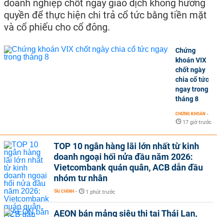
doanh nghiệp chốt ngày giao dịch không hưởng
quyền để thực hiện chi trả cổ tức bằng tiền mặt
và cổ phiếu cho cổ đông.
Chứng
khoán VIX
chốt ngày
chia cổ tức
ngay trong
tháng 8
CHỨNG KHOÁN
-
17 giờ trước
TOP 10 ngân hàng lãi lớn nhất từ kinh
doanh ngoại hối nửa đầu năm 2026:
Vietcombank quán quân, ACB dẫn đầu
nhóm tư nhân
TÀI CHÍNH
-
1 phút trước
AEON bán mảng siêu thị tại Thái Lan,