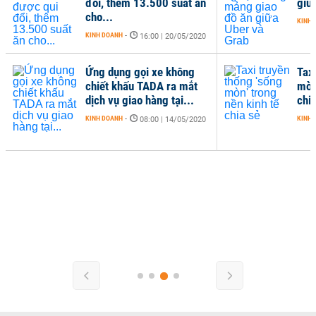
đổi, thêm 13.500 suất ăn
giữ
cho...
KINH 
KINH DOANH
-
16:00 | 20/05/2020
Ứng dụng gọi xe không
Tax
chiết khấu TADA ra mắt
mòn'
dịch vụ giao hàng tại...
chi
KINH DOANH
-
KINH 
08:00 | 14/05/2020