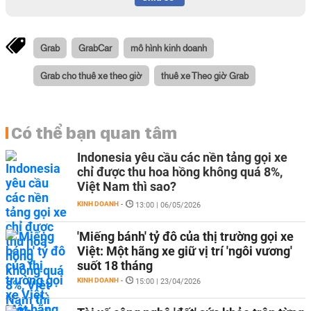
Grab
GrabCar
mô hình kinh doanh
Grab cho thuê xe theo giờ
thuê xe Theo giờ Grab
Có thể bạn quan tâm
Indonesia yêu cầu các nền tảng gọi xe
chỉ được thu hoa hồng không quá 8%,
Việt Nam thì sao?
KINH DOANH
-
13:00 | 06/05/2026
'Miếng bánh' tỷ đô của thị trường gọi xe
Việt: Một hãng xe giữ vị trí 'ngôi vương'
suốt 18 tháng
KINH DOANH
-
15:00 | 23/04/2026