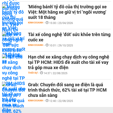
'Miếng bánh' tỷ đô của thị trường gọi xe
Việt: Một hãng xe giữ vị trí 'ngôi vương'
suốt 18 tháng
KINH DOANH
-
15:00 | 23/04/2026
Tài xế công nghệ 'đốt' sức khỏe trên từng
cuốc xe
KINH DOANH
-
10:01 | 29/10/2025
Hạn chế xe xăng chạy dịch vụ công nghệ
tại TP HCM: HIDS đề xuất cho tài xế vay
trả góp mua xe điện
THỜI SỰ
-
14:37 | 22/08/2025
Grab: Chuyển đổi sang xe điện là quá
trình thách thức, 62% tài xế tại TP HCM
chưa sẵn sàng
KINH DOANH
-
12:40 | 22/08/2025