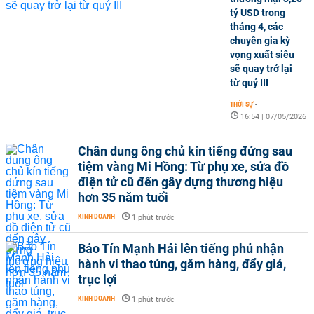
tỷ USD trong
tháng 4, các
chuyên gia kỳ
vọng xuất siêu
sẽ quay trở lại
từ quý III
THỜI SỰ
-
16:54 | 07/05/2026
Chân dung ông chủ kín tiếng đứng sau
tiệm vàng Mi Hồng: Từ phụ xe, sửa đồ
điện tử cũ đến gây dựng thương hiệu
hơn 35 năm tuổi
KINH DOANH
-
1 phút trước
Bảo Tín Mạnh Hải lên tiếng phủ nhận
hành vi thao túng, găm hàng, đẩy giá,
trục lợi
KINH DOANH
-
1 phút trước