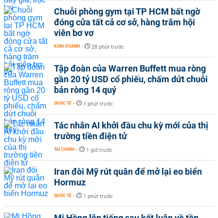
Chuỗi phòng gym tại TP HCM bất ngờ
đóng cửa tất cả cơ sở, hàng trăm hội
viên bơ vơ
KINH DOANH
-
28 phút trước
Tập đoàn của Warren Buffett mua ròng
gần 20 tỷ USD cổ phiếu, chấm dứt chuỗi
bán ròng 14 quý
QUỐC TẾ
-
1 phút trước
Tác nhân AI khởi đầu chu kỳ mới của thị
trường tiền điện tử
TÀI CHÍNH
-
1 giờ trước
Iran đòi Mỹ rút quân để mở lại eo biển
Hormuz
QUỐC TẾ
-
1 phút trước
Mi Hồng lên tiếng sau kết luận về tồn