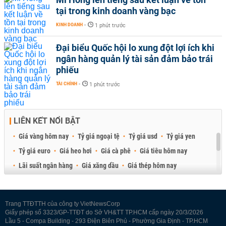
tại trong kinh doanh vàng bạc
KINH DOANH
-
1 phút trước
Đại biểu Quốc hội lo xung đột lợi ích khi
ngân hàng quản lý tài sản đảm bảo trái
phiếu
TÀI CHÍNH
-
1 phút trước
LIÊN KẾT NỔI BẬT
Giá vàng hôm nay
Tỷ giá ngoại tệ
Tỷ giá usd
Tỷ giá yen
Tỷ giá euro
Giá heo hơi
Giá cà phê
Giá tiêu hôm nay
Lãi suất ngân hàng
Giá xăng dầu
Giá thép hôm nay
Giá sầu riêng
Giá thịt heo
Giá gạo
Giá cao su
Best Retail Brokers
Diễn đàn đầu tư Việt Nam 2026
Trang TTĐTTH của công ty VietNewsCorp
Giấy phép số 3323/GP-TTĐT do Sở VH&TT TP.HCM cấp ngày 20/3/2026
Lầu 5 - Compa Building - 293 Điện Biên Phủ - Phường Gia Định - TP.HCM