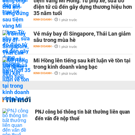
tiệm vàng Mi Hồng: Từ phụ xe, sửa đồ
điện tử cũ đến gây dựng thương hiệu hơn
35 năm tuổi
KINH DOANH
-
1 phút trước
Vé máy bay đi Singapore, Thái Lan giảm
sâu trong mùa hè
KINH DOANH
-
1 phút trước
Mi Hồng lên tiếng sau kết luận về tồn tại
trong kinh doanh vàng bạc
KINH DOANH
-
1 phút trước
Tin mới
PNJ công bố thông tin bất thường liên quan
đến vấn đề nộp thuế