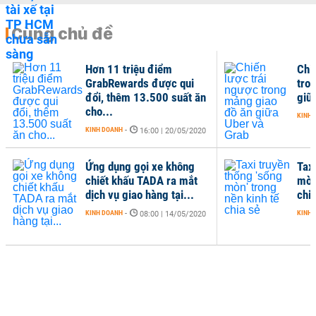
Cùng chủ đề
Hơn 11 triệu điểm
Chi
GrabRewards được qui
tro
đổi, thêm 13.500 suất ăn
giữ
cho...
KINH 
KINH DOANH
-
16:00 | 20/05/2020
Ứng dụng gọi xe không
Tax
chiết khấu TADA ra mắt
mòn'
dịch vụ giao hàng tại...
chi
KINH DOANH
-
KINH 
08:00 | 14/05/2020