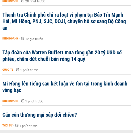
KINH DOANH
-
28 phút trước
Thanh tra Chính phủ chỉ ra loạt vi phạm tại Bảo Tín Mạnh
Hải, Mi Hồng, PNJ, SJC, DOJI, chuyển hồ sơ sang Bộ Công
an
KINH DOANH
-
12 giờ trước
Tập đoàn của Warren Buffett mua ròng gần 20 tỷ USD cổ
phiếu, chấm dứt chuỗi bán ròng 14 quý
QUỐC TẾ
-
1 phút trước
Mi Hồng lên tiếng sau kết luận về tồn tại trong kinh doanh
vàng bạc
KINH DOANH
-
1 phút trước
Cán cân thương mại sắp đổi chiều?
THỜI SỰ
-
1 phút trước