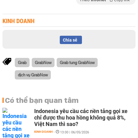
Copy link
KINH DOANH
Chia sẻ
Grab
GrabNow
Grab tung GrabNow
dịch vụ GrabNow
Có thể bạn quan tâm
Indonesia yêu cầu các nền tảng gọi xe
chỉ được thu hoa hồng không quá 8%,
Việt Nam thì sao?
KINH DOANH
-
13:00 | 06/05/2026