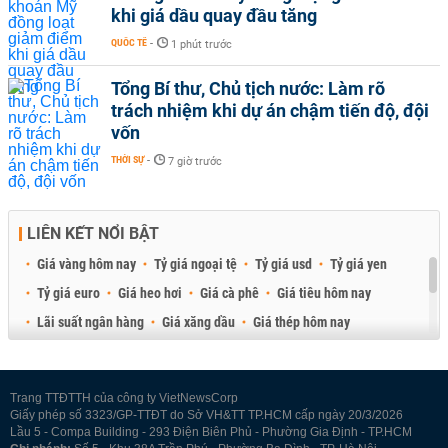
khi giá dầu quay đầu tăng
QUỐC TẾ
-
1 phút trước
Tổng Bí thư, Chủ tịch nước: Làm rõ
trách nhiệm khi dự án chậm tiến độ, đội
vốn
THỜI SỰ
-
7 giờ trước
LIÊN KẾT NỔI BẬT
Giá vàng hôm nay
Tỷ giá ngoại tệ
Tỷ giá usd
Tỷ giá yen
Tỷ giá euro
Giá heo hơi
Giá cà phê
Giá tiêu hôm nay
Lãi suất ngân hàng
Giá xăng dầu
Giá thép hôm nay
Giá sầu riêng
Giá thịt heo
Giá gạo
Giá cao su
Best Retail Brokers
Diễn đàn đầu tư Việt Nam 2026
Trang TTĐTTH của công ty VietNewsCorp
Giấy phép số 3323/GP-TTĐT do Sở VH&TT TP.HCM cấp ngày 20/3/2026
Lầu 5 - Compa Building - 293 Điện Biên Phủ - Phường Gia Định - TP.HCM