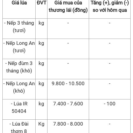
Giá lúa
ĐVT
Giá mua của
Tăng (+), giảm (-)
thương lái (đồng)
so với hôm qua
- Nếp 3 tháng
kg
-
-
(tươi)
- Nếp Long An
kg
-
-
(tươi)
- Nếp đùm 3
kg
-
-
tháng (khô)
- Nếp Long An
kg
9.800 - 10.500
-
(khô)
- Lúa IR
kg
7.400 - 7.600
- 100
50404
- Lúa Đài
Kg
7.800 - 8.000
-
thơm 8