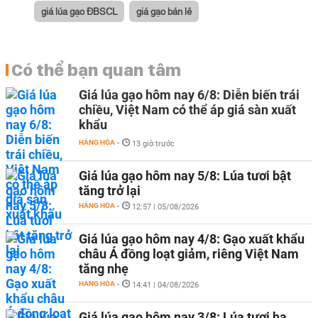
giá lúa gạo ĐBSCL
giá gạo bán lẻ
Có thể bạn quan tâm
Giá lúa gạo hôm nay 6/8: Diễn biến trái
chiều, Việt Nam có thể áp giá sàn xuất
khẩu
HÀNG HÓA
-
13 giờ trước
Giá lúa gạo hôm nay 5/8: Lúa tươi bật
tăng trở lại
HÀNG HÓA
-
12:57 | 05/08/2026
Giá lúa gạo hôm nay 4/8: Gạo xuất khẩu
châu Á đồng loạt giảm, riêng Việt Nam
tăng nhẹ
HÀNG HÓA
-
14:41 | 04/08/2026
Giá lúa gạo hôm nay 3/8: Lúa tươi hạ