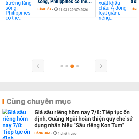
sóng, Philippines có thể...
đồng
HÀNG HÓA
-
HÀNG
11:03 | 29/07/2026
Cùng chuyên mục
Giá sầu riêng hôm nay 7/8: Tiếp tục ổn
định, Quảng Ngãi hoàn thiện quy chế sử
dụng nhãn hiệu "Sầu riêng Kon Tum"
HÀNG HÓA
-
1 phút trước