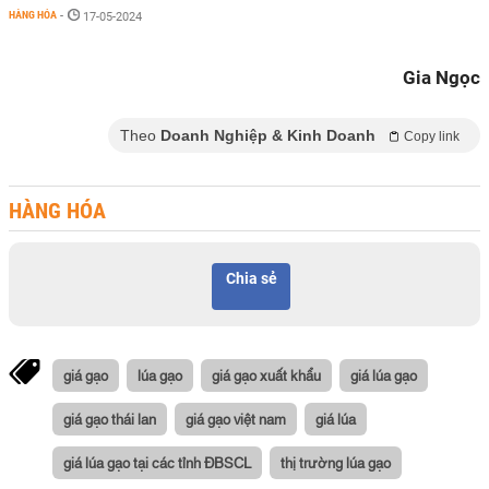
HÀNG HÓA
-
17-05-2024
Gia Ngọc
Theo
Doanh Nghiệp & Kinh Doanh
Copy link
HÀNG HÓA
Chia sẻ
giá gạo
lúa gạo
giá gạo xuất khẩu
giá lúa gạo
giá gạo thái lan
giá gạo việt nam
giá lúa
giá lúa gạo tại các tỉnh ĐBSCL
thị trường lúa gạo