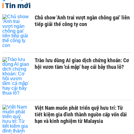
Tin mới
Chủ show 'Anh trai vượt ngàn chông gai' liên
tiếp giải thế công ty con
Trào lưu dùng AI giao dịch chứng khoán: Cơ
hội vươn tầm 'cá mập' hay cái bẫy thua lỗ?
Việt Nam muốn phát triển quỹ hưu trí: Từ
tiết kiệm gia đình thành nguồn cấp vốn dài
hạn và kinh nghiệm từ Malaysia