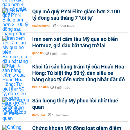
Quy mô quỹ PYN Elite giảm hơn 2.100
tỷ đồng sau tháng 7 ‘tồi tệ’
CHỨNG KHOÁN
-
1 phút trước
Iran xem xét cấm tàu Mỹ qua eo biển
Hormuz, giá dầu bật tăng trở lại
QUỐC TẾ
-
1 phút trước
Khối tài sản hàng trăm tỷ của Huấn Hoa
Hồng: Từ biệt thự 50 tỷ, dàn siêu xe
hàng chục tỷ đến vườn tùng Nhật đắt đỏ
KINH DOANH
-
5 giờ trước
Sản lượng thép Mỹ phục hồi nhờ thuế
quan
HÀNG HÓA
-
1 phút trước
Chứng khoán Mỹ đồng loạt giảm điểm