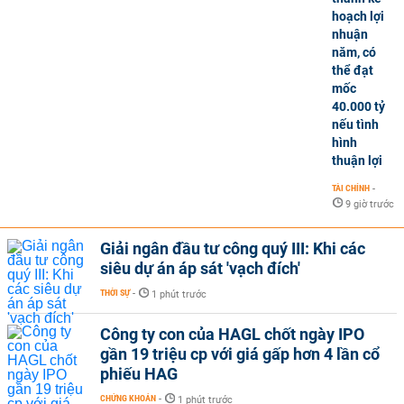
hoạch lợi
nhuận
năm, có
thể đạt
mốc
40.000 tỷ
nếu tình
hình
thuận lợi
TÀI CHÍNH
-
9 giờ trước
Giải ngân đầu tư công quý III: Khi các
siêu dự án áp sát 'vạch đích'
THỜI SỰ
-
1 phút trước
Công ty con của HAGL chốt ngày IPO
gần 19 triệu cp với giá gấp hơn 4 lần cổ
phiếu HAG
CHỨNG KHOÁN
-
1 phút trước