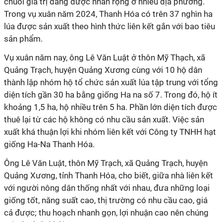
chuỗi giá trị đang được nhân rộng ở nhiều địa phương.
Trong vụ xuân năm 2024, Thanh Hóa có trên 37 nghìn ha
lúa được sản xuất theo hình thức liên kết gắn với bao tiêu
sản phẩm.
Vụ xuân năm nay, ông Lê Văn Luật ở thôn Mỹ Thạch, xã
Quảng Trạch, huyện Quảng Xương cùng với 10 hộ dân
thành lập nhóm hộ tổ chức sản xuất lúa tập trung với tổng
diện tích gần 30 ha bằng giống Ha na số 7. Trong đó, hộ ít
khoảng 1,5 ha, hộ nhiều trên 5 ha. Phần lớn diện tích được
thuê lại từ các hộ không có nhu cầu sản xuất. Việc sản
xuất khá thuận lợi khi nhóm liên kết với Công ty TNHH hạt
giống Ha-Na Thanh Hóa.
Ông Lê Văn Luật, thôn Mỹ Trạch, xã Quảng Trạch, huyện
Quảng Xương, tỉnh Thanh Hóa, cho biết, giữa nhà liên kết
với người nông dân thống nhất với nhau, đưa những loại
giống tốt, năng suất cao, thị trường có nhu cầu cao, giá
cả được; thu hoạch nhanh gọn, lợi nhuận cao nên chúng