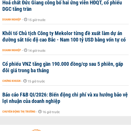
Hoá chất Đức Giang công bố hai ứng viên HĐQT, cổ phiếu
DGC tăng trần
DOANH NGHIỆP
-
15 giờ trước
Khởi tố Chủ tịch Công ty Mekolor từng đề xuất làm dự án
đường sắt tốc độ cao Bắc - Nam 100 tỷ USD bằng vốn tự có
DOANH NGHIỆP
-
14 giờ trước
Cổ phiếu VNZ tăng gần 190.000 đồng/cp sau 5 phiên, gấp
đôi giá trong ba tháng
CHỨNG KHOÁN
-
15 giờ trước
Báo cáo F&B QI/2026: Biến động chi phí và xu hướng bảo vệ
lợi nhuận của doanh nghiệp
CHUYỂN ĐỘNG THỊ TRƯỜNG
-
16 giờ trước