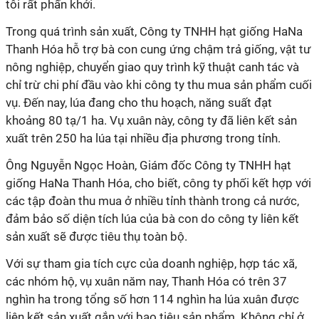
tôi rất phấn khởi.
Trong quá trình sản xuất, Công ty TNHH hạt giống HaNa
Thanh Hóa hỗ trợ bà con cung ứng chậm trả giống, vật tư
nông nghiệp, chuyển giao quy trình kỹ thuật canh tác và
chỉ trừ chi phí đầu vào khi công ty thu mua sản phẩm cuối
vụ. Đến nay, lúa đang cho thu hoạch, năng suất đạt
khoảng 80 tạ/1 ha. Vụ xuân này, công ty đã liên kết sản
xuất trên 250 ha lúa tại nhiều địa phương trong tỉnh.
Ông Nguyễn Ngọc Hoàn, Giám đốc Công ty TNHH hạt
giống HaNa Thanh Hóa, cho biết, công ty phối kết hợp với
các tập đoàn thu mua ở nhiều tỉnh thành trong cả nước,
đảm bảo số diện tích lúa của bà con do công ty liên kết
sản xuất sẽ được tiêu thụ toàn bộ.
Với sự tham gia tích cực của doanh nghiệp, hợp tác xã,
các nhóm hộ, vụ xuân năm nay, Thanh Hóa có trên 37
nghìn ha trong tổng số hơn 114 nghìn ha lúa xuân được
liên kết sản xuất gắn với bao tiêu sản phẩm. Không chỉ ở