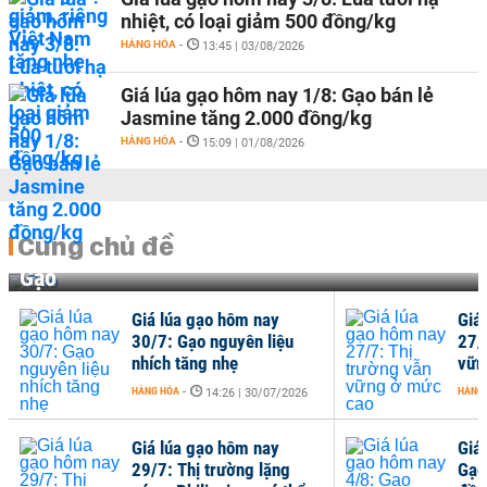
nhiệt, có loại giảm 500 đồng/kg
HÀNG HÓA
-
13:45 | 03/08/2026
Giá lúa gạo hôm nay 1/8: Gạo bán lẻ
Jasmine tăng 2.000 đồng/kg
HÀNG HÓA
-
15:09 | 01/08/2026
Cùng chủ đề
Gạo
Giá lúa gạo hôm nay
Giá
30/7: Gạo nguyên liệu
27/
nhích tăng nhẹ
vữn
HÀNG HÓA
-
HÀNG
14:26 | 30/07/2026
Giá lúa gạo hôm nay
Giá
29/7: Thị trường lặng
Gạo