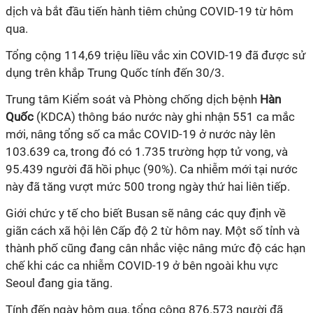
dịch và bắt đầu tiến hành tiêm chủng
COVID-19
từ hôm
qua.
Tổng cộng 114,69 triệu liều vắc xin
COVID-19
đã được sử
dụng trên khắp Trung Quốc tính đến 30/3.
Trung tâm Kiểm soát và Phòng chống dịch bệnh
Hàn
Quốc
(KDCA) thông báo nước này ghi nhận 551 ca mắc
mới, nâng tổng số ca mắc
COVID-19
ở nước này lên
103.639 ca, trong đó có 1.735 trường hợp tử vong, và
95.439 người đã hồi phục (90%). Ca nhiễm mới tại nước
này đã tăng vượt mức 500 trong ngày thứ hai liên tiếp.
Giới chức y tế cho biết Busan sẽ nâng các quy định về
giãn cách xã hội lên Cấp độ 2 từ hôm nay. Một số tỉnh và
thành phố cũng đang cân nhắc việc nâng mức độ các hạn
chế khi các ca nhiễm
COVID-19
ở bên ngoài khu vực
Seoul đang gia tăng.
Tính đến ngày hôm qua, tổng cộng 876.573 người đã