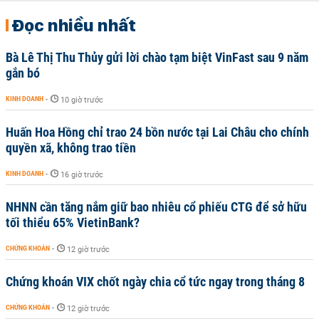
Đọc nhiều nhất
Bà Lê Thị Thu Thủy gửi lời chào tạm biệt VinFast sau 9 năm
gắn bó
KINH DOANH
-
10 giờ trước
Huấn Hoa Hồng chỉ trao 24 bồn nước tại Lai Châu cho chính
quyền xã, không trao tiền
KINH DOANH
-
16 giờ trước
NHNN cần tăng nắm giữ bao nhiêu cổ phiếu CTG để sở hữu
tối thiểu 65% VietinBank?
CHỨNG KHOÁN
-
12 giờ trước
Chứng khoán VIX chốt ngày chia cổ tức ngay trong tháng 8
CHỨNG KHOÁN
-
12 giờ trước