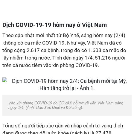
Dịch
COVID-19
-19
hôm nay ở Việt Nam
Theo cập nhật mới nhất từ Bộ Y tế, sáng hôm nay (2/4)
không có ca mắc
COVID-19
. Như vậy, Việt Nam đã có
tổng cộng 2.617 ca bệnh, trong đó có 1.603 ca mắc do
lây nhiễm trong nước. Tính đến ngày 1/4, 51.216 người
trên cả nước tiêm vắc xin phòng
COVID-
19.
Vắc xin phòng
COVID-19
do COVAX hỗ trợ về đến Việt Nam sáng
ngày 1/4. (Ảnh: Báo
Sức khoẻ và Đời sống
).
Tổng số người tiếp xúc gần và nhập cảnh từ vùng dịch
đang được theo dõi sức khỏe (cách ly) là 27.478.