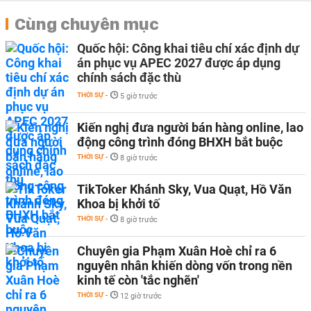
Cùng chuyên mục
Quốc hội: Công khai tiêu chí xác định dự
án phục vụ APEC 2027 được áp dụng
chính sách đặc thù
THỜI SỰ
-
5 giờ trước
Kiến nghị đưa người bán hàng online, lao
động công trình đóng BHXH bắt buộc
THỜI SỰ
-
8 giờ trước
TikToker Khánh Sky, Vua Quạt, Hồ Văn
Khoa bị khởi tố
THỜI SỰ
-
8 giờ trước
Chuyên gia Phạm Xuân Hoè chỉ ra 6
nguyên nhân khiến dòng vốn trong nền
kinh tế còn 'tắc nghẽn'
THỜI SỰ
-
12 giờ trước