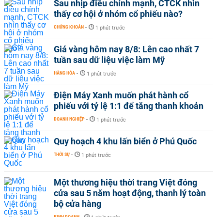
Sau nhịp điều chỉnh mạnh, CTCK nhìn
thấy cơ hội ở nhóm cổ phiếu nào?
CHỨNG KHOÁN
-
1 phút trước
Giá vàng hôm nay 8/8: Lên cao nhất 7
tuần sau dữ liệu việc làm Mỹ
HÀNG HÓA
-
1 phút trước
Điện Máy Xanh muốn phát hành cổ
phiếu với tỷ lệ 1:1 để tăng thanh khoản
DOANH NGHIỆP
-
1 phút trước
Quy hoạch 4 khu lấn biển ở Phú Quốc
THỜI SỰ
-
1 phút trước
Một thương hiệu thời trang Việt đóng
cửa sau 5 năm hoạt động, thanh lý toàn
bộ cửa hàng
KINH DOANH