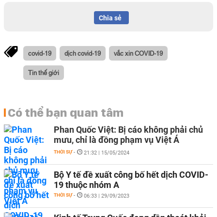
Chia sẻ
covid-19
dịch covid-19
vắc xin COVID-19
Tin thế giới
Có thể bạn quan tâm
Phan Quốc Việt: Bị cáo không phải chủ
mưu, chỉ là đồng phạm vụ Việt Á
THỜI SỰ
-
21:32 | 15/05/2024
Bộ Y tế đề xuất công bố hết dịch COVID-
19 thuộc nhóm A
THỜI SỰ
-
06:33 | 29/09/2023