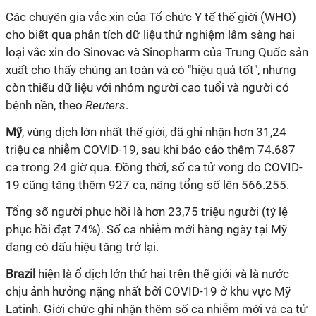
Các chuyên gia
vắc xin
của Tổ chức Y tế thế giới (WHO)
cho biết qua phân tích dữ liệu thử nghiệm lâm sàng hai
loại
vắc xin
do Sinovac và Sinopharm của Trung Quốc sản
xuất cho thấy chúng an toàn và có "hiệu quả tốt", nhưng
còn thiếu dữ liệu với nhóm người cao tuổi và người có
bệnh nền, theo
Reuters
.
Mỹ
, vùng dịch lớn nhất thế giới, đã ghi nhận hơn 31,24
triệu ca nhiễm COVID-19, sau khi báo cáo thêm 74.687
ca trong 24 giờ qua. Đồng thời, số ca tử vong do COVID-
19 cũng tăng thêm 927 ca, nâng tổng số lên 566.255.
Tổng số người phục hồi là hơn 23,75 triệu người (tỷ lệ
phục hồi đạt 74%). Số ca nhiễm mới hàng ngày tại Mỹ
đang có dấu hiệu tăng trở lại.
Brazil
hiện là ổ dịch lớn thứ hai trên thế giới và là nước
chịu ảnh hưởng nặng nhất bởi
COVID-19
ở khu vực Mỹ
Latinh. Giới chức ghi nhận thêm số ca nhiễm mới và ca tử