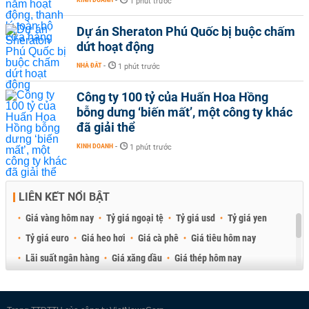
-
1 phút trước
Dự án Sheraton Phú Quốc bị buộc chấm
dứt hoạt động
NHÀ ĐẤT
-
1 phút trước
Công ty 100 tỷ của Huấn Hoa Hồng
bỗng dưng ‘biến mất’, một công ty khác
đã giải thể
KINH DOANH
-
1 phút trước
LIÊN KẾT NỔI BẬT
Giá vàng hôm nay
Tỷ giá ngoại tệ
Tỷ giá usd
Tỷ giá yen
Tỷ giá euro
Giá heo hơi
Giá cà phê
Giá tiêu hôm nay
Lãi suất ngân hàng
Giá xăng dầu
Giá thép hôm nay
Giá sầu riêng
Giá thịt heo
Giá gạo
Giá cao su
Best Retail Brokers
Diễn đàn đầu tư Việt Nam 2026