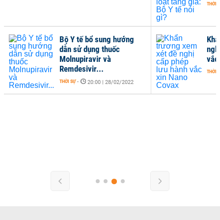
THỜI 
Bộ Y tế bổ sung hướng
Khẩ
dẫn sử dụng thuốc
ngh
Molnupiravir và
vắc
Remdesivir...
THỜI 
THỜI SỰ
-
20:00 | 28/02/2022