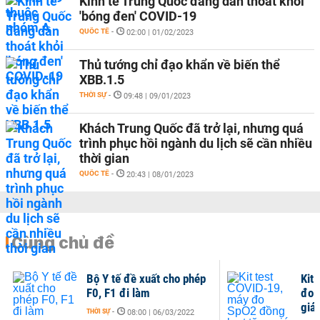
Kinh tế Trung Quốc đang dần thoát khỏi
'bóng đen' COVID-19
QUỐC TẾ
-
02:00 | 01/02/2023
Thủ tướng chỉ đạo khẩn về biến thể
XBB.1.5
THỜI SỰ
-
09:48 | 09/01/2023
Khách Trung Quốc đã trở lại, nhưng quá
trình phục hồi ngành du lịch sẽ cần nhiều
thời gian
QUỐC TẾ
-
20:43 | 08/01/2023
Cùng chủ đề
Bộ Y tế đề xuất cho phép
Kit
F0, F1 đi làm
đo 
giá:
THỜI SỰ
-
08:00 | 06/03/2022