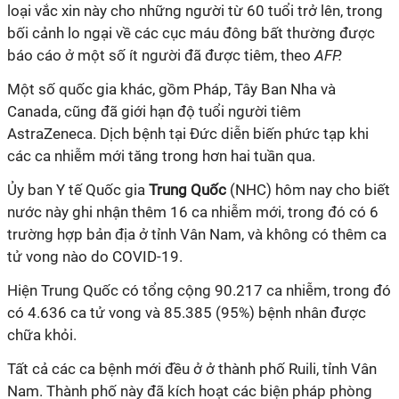
loại
vắc xin
này cho những người từ 60 tuổi trở lên, trong
bối cảnh lo ngại về các cục máu đông bất thường được
báo cáo ở một số ít người đã được tiêm, theo
AFP.
Một số quốc gia khác, gồm Pháp, Tây Ban Nha và
Canada, cũng đã giới hạn độ tuổi người tiêm
AstraZeneca. Dịch bệnh tại Đức diễn biến phức tạp khi
các ca nhiễm mới tăng trong hơn hai tuần qua.
Ủy ban Y tế Quốc gia
Trung Quốc
(NHC) hôm nay cho biết
nước này ghi nhận thêm 16 ca nhiễm mới, trong đó có 6
trường hợp bản địa ở tỉnh Vân Nam, và không có thêm ca
tử vong nào do
COVID-19
.
Hiện Trung Quốc có tổng cộng 90.217 ca nhiễm, trong đó
có 4.636 ca tử vong và 85.385 (95%) bệnh nhân được
chữa khỏi.
Tất cả các ca bệnh mới đều ở ở thành phố Ruili, tỉnh Vân
Nam. Thành phố này đã kích hoạt các biện pháp phòng