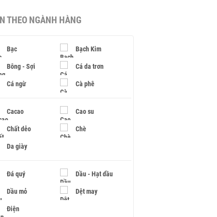
IN THEO NGÀNH HÀNG
Bạc
Bạch Kim
Bông - Sợi
Cá da trơn
Cá ngừ
Cà phê
Cacao
Cao su
Chất dẻo
Chè
Da giày
Đá quý
Dầu - Hạt dầu
Dầu mỏ
Dệt may
Điện