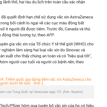
 lãnh thổ, hai tàu du lịch trên toàn cầu xác nhận
 đã quyết định hạn chế sử dụng vắc xin AstraZeneca
trong bối cảnh lo ngại về các cục máu đông bất
ố ít người đã được tiêm. Trước đó, Canada và thủ
ó động thái tương tự, theo
AFP
.
huyên gia
vắc xin
của Tổ chức Y tế thế giới (WHO) cho
hử nghiệm lâm sàng hai loại
vắc xin
do Sinovac và
 xuất cho thấy chúng an toàn và có "hiệu quả tốt",
nhóm người cao tuổi và người có bệnh nền, theo
harm của Trung Quốc tại Venezuela ngày 7/3. (Ảnh:
Reuters
).
NTech/Pfizer hôm qua tuyên bố
vắc xin
của họ có hiệu