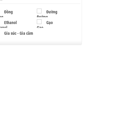
Đồng
Đường
Ethanol
Gạo
Gia súc - Gia cầm
Giấy
Gỗ
Hạt điều
Hồ tiêu - Hạt tiêu
Khí đốt
Kim loại khác
Mắc ca
Muối
Ngũ cốc
Nhựa - Hạt nhựa
Palladium
Phân bón