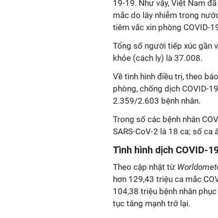
19
-19
. Như vậy, Việt Nam đã
mắc do lây nhiễm trong nước
tiêm vắc xin phòng
COVID-1
Tổng số người tiếp xúc gần 
khỏe (cách ly) là 37.008.
Về tình hình điều trị, theo b
phòng, chống dịch
COVID-1
2.359/2.603 bệnh nhân.
Trong số các bệnh nhân
COV
SARS-CoV-2 là 18 ca; số ca âm
Tình hình dịch
COVID-1
Theo cập nhật từ
Worldomet
hơn 129,43 triệu ca mắc
COV
104,38 triệu bệnh nhân phục 
tục tăng mạnh trở lại.