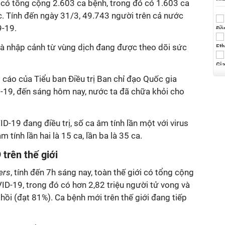
 có tổng cộng 2.603 ca bệnh, trong đó có 1.603 ca
. Tính đến ngày 31/3, 49.743 người trên cả nước
9
-19.
và nhập cảnh từ vùng dịch đang được theo dõi sức
áo cáo của Tiểu ban Điều trị Ban chỉ đạo Quốc gia
9
-19
, đến sáng hôm nay, nước ta đã chữa khỏi cho
ID-19
đang điều trị, số ca âm tính lần một với virus
 tính lần hai là 15 ca, lần ba là 35 ca.
9
trên thế giới
ers
, tính đến 7h sáng nay, toàn thế giới có tổng cộng
ID-19
, trong đó có hơn 2,82 triệu người tử vong và
hồi (đạt 81%). Ca bệnh mới trên thế giới đang tiếp