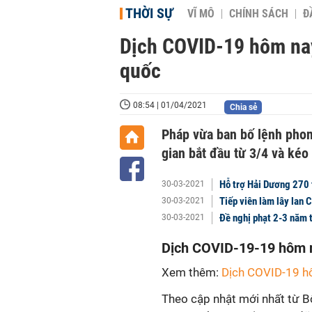
THỜI SỰ
VĨ MÔ
CHÍNH SÁCH
Đ
Dịch COVID-19 hôm nay
quốc
08:54 | 01/04/2021
Chia sẻ
Pháp vừa ban bố lệnh phong
gian bắt đầu từ 3/4 và kéo
Hỗ trợ Hải Dương 270
30-03-2021
Tiếp viên làm lây lan 
30-03-2021
Đề nghị phạt 2-3 năm t
30-03-2021
Dịch
COVID-19
-19
hôm n
Xem thêm:
Dịch COVID-19 h
Theo cập nhật mới nhất từ B