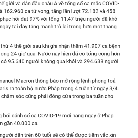
hế giới và dẫn đầu châu Á về tổng số ca mắc
COVID-
và 162.960 ca tử vong, tăng lần lượt 72.182 và 458
 phục hồi đạt 97% với tổng 11,47 triệu người đã khỏi
ngày tại đây tăng mạnh trở lại trong hơn một tháng
 thứ 4 thế giới sau khi ghi nhận thêm 41.907 ca bệnh
rong 24 giờ qua. Nước này hiện đã có tổng cộng hơn
đó có 95.640 người không qua khỏi và 294.638 người
manuel Macron thông báo mở rộng lệnh phong toả
aris ra toàn bộ nước Pháp trong 4 tuần từ ngày 3/4.
 chăm sóc cũng phải đóng cửa trong ba tuần cho
g bối cảnh số ca
COVID-19
mới hàng ngày ở Pháp
ên gần 40.000 ca.
gười dân trên 60 tuổi sẽ có thể được tiêm vắc xin