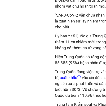
Moskva cảnh báo virus SARS-
nhóm vật chủ hoàn toàn mới
"SARS-CoV-2 vẫn chưa nhận r
là xuất hiện sự lây nhiễm tro
cho biết.
Ủy ban Y tế Quốc gia
Trung 
thêm 11 ca nhiễm mới, trong
không có thêm ca tử vong n
Hiện Trung Quốc có tổng cộn
85.385 (95%) bệnh nhân đượ
Trung Quốc đang viện trợ vắ
tế,
xuất khẩu
vắc xin đến h
nghiên cứu, phát triển và sả
biết hôm 30/3. Về chương trì
Quốc đã tiêm 110,96 triệu liề
Trung tâm Kiểm soát và Phò