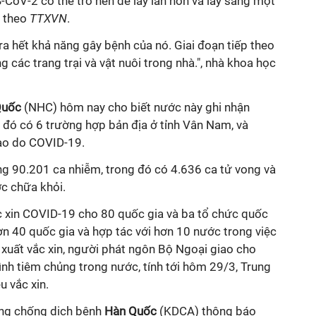
CoV-2 có thể trở nên dễ lây lan hơn và lây sang một
, theo
TTXVN
.
a hết khả năng gây bệnh của nó. Giai đoạn tiếp theo
ng các trang trại và vật nuôi trong nhà.", nhà khoa học
Quốc
(NHC) hôm nay cho biết nước này ghi nhận
 đó có 6 trường hợp bản địa ở tỉnh Vân Nam, và
ào do
COVID-19
.
g 90.201 ca nhiễm, trong đó có 4.636 ca tử vong và
c chữa khỏi.
c xin
COVID-19
cho 80 quốc gia và ba tổ chức quốc
ơn 40 quốc gia và hợp tác với hơn 10 nước trong việc
n xuất vắc xin, người phát ngôn Bộ Ngoại giao cho
nh tiêm chủng trong nước, tính tới hôm 29/3, Trung
u vắc xin.
ng chống dịch bệnh
Hàn Quốc
(KDCA) thông báo