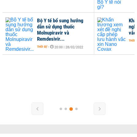
Bộ Y tế bổ sung hướng
Khẩ
dẫn sử dụng thuốc
ngh
Molnupiravir và
vắc
Remdesivir...
THỜI 
THỜI SỰ
-
20:00 | 28/02/2022