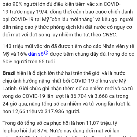
bảo 90% người lớn đủ điều kiện tiêm
vắc xin
COVID-
19
trước ngày 19/4; đồng thời cảnh báo cuộc chiến đánh
bại
COVID-19
tại Mỹ "còn lâu mới thắng" và kêu gọi người
dân nâng cao ý thức phòng dịch khi đất nước có nguy cơ
đối mặt với đợt sóng lây nhiễm thứ tư, theo
CNBC
.
143 triệu mũi
vắc xin
đã được tiêm cho các Nhân viên y tế
Mỹ và 16%
dân số
được tiêm chủng đầy đủ, trong đó có
50% người trên 65 tuổi.
Brazil
hiện là ổ dịch lớn thứ hai trên thế giới và là nước
chịu ảnh hưởng nặng nhất bởi
COVID-19
ở khu vực Mỹ
Latinh. Giới chức ghi nhận thêm số ca nhiễm mới và ca tử
vong do
COVID-19
lần lượt là 86.704 và 3.668 ca trong
24 giờ qua, nâng tổng số ca nhiễm và tử vong lần lượt là
hơn 12,66 triệu và 317.936 người.
Trong đó tổng số ca phục hồi là hơn 11,07 triệu, tỷ
lệ phục hồi đạt 87%. Nước này đang đối mặt với làn