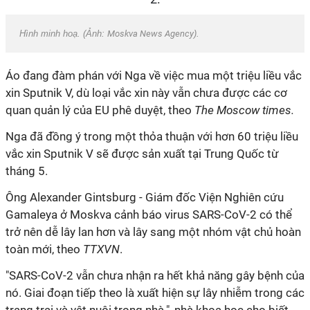
Hình minh hoạ. (Ảnh:
Moskva News Agency
).
Áo đang đàm phán với Nga về việc mua một triệu liều vắc
xin Sputnik V, dù loại vắc xin này vẫn chưa được các cơ
quan quản lý của EU phê duyệt, theo
The Moscow times.
Nga đã đồng ý trong một thỏa thuận với hơn 60 triệu liều
vắc xin Sputnik V sẽ được sản xuất tại Trung Quốc từ
tháng 5.
Ông Alexander Gintsburg - Giám đốc Viện Nghiên cứu
Gamaleya ở Moskva cảnh báo virus SARS-CoV-2 có thể
trở nên dễ lây lan hơn và lây sang một nhóm vật chủ hoàn
toàn mới, theo
TTXVN
.
"SARS-CoV-2 vẫn chưa nhận ra hết khả năng gây bệnh của
nó. Giai đoạn tiếp theo là xuất hiện sự lây nhiễm trong các