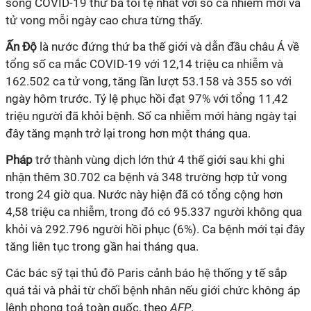
sóng
COVID-19
thứ ba tồi tệ nhất với số ca nhiễm mới và
tử vong mỗi ngày cao chưa từng thấy.
Ấn Độ
là nước đứng thứ ba thế giới và dẫn đầu châu Á về
tổng số ca mắc
COVID-19
với 12,14 triệu ca nhiễm và
162.502 ca tử vong, tăng lần lượt 53.158 và 355 so với
ngày hôm trước. Tỷ lệ phục hồi đạt 97% với tổng 11,42
triệu người đã khỏi bệnh. Số ca nhiễm mới hàng ngày tại
đây tăng mạnh trở lại trong hơn một tháng qua.
Pháp
trở thành vùng dịch lớn thứ 4 thế giới sau khi ghi
nhận thêm 30.702 ca bệnh và 348 trường hợp tử vong
trong 24 giờ qua. Nước này hiện đã có tổng cộng hơn
4,58 triệu ca nhiễm, trong đó có 95.337 người không qua
khỏi và 292.796 người hồi phục (6%). Ca bệnh mới tại đây
tăng liên tục trong gần hai tháng qua.
Các bác sỹ tại thủ đô Paris cảnh báo hệ thống y tế sắp
quá tải và phải từ chối bệnh nhân nếu giới chức không áp
lệnh phong toả toàn quốc, theo
AFP
.