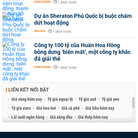
KINH DOANH
-
1 phút trước
Dự án Sheraton Phú Quốc bị buộc chấm
dứt hoạt động
NHÀ ĐẤT
-
1 phút trước
Công ty 100 tỷ của Huấn Hoa Hồng
bỗng dưng ‘biến mất’, một công ty khác
đã giải thể
KINH DOANH
-
1 phút trước
LIÊN KẾT NỔI BẬT
Giá vàng hôm nay
Tỷ giá ngoại tệ
Tỷ giá usd
Tỷ giá yen
Tỷ giá euro
Giá heo hơi
Giá cà phê
Giá tiêu hôm nay
Lãi suất ngân hàng
Giá xăng dầu
Giá thép hôm nay
Giá sầu riêng
Giá thịt heo
Giá gạo
Giá cao su
Best Retail Brokers
Diễn đàn đầu tư Việt Nam 2026