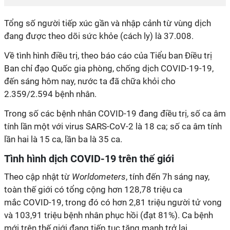
Tổng số người tiếp xúc gần và nhập cảnh từ vùng dịch
đang được theo dõi sức khỏe (cách ly) là 37.008.
Về tình hình điều trị, theo báo cáo của Tiểu ban Điều trị
Ban chỉ đạo Quốc gia phòng, chống dịch
COVID-19
-19
,
đến sáng hôm nay, nước ta đã chữa khỏi cho
2.359/2.594 bệnh nhân.
Trong số các bệnh nhân
COVID-19
đang điều trị, số ca âm
tính lần một với virus SARS-CoV-2 là 18 ca; số ca âm tính
lần hai là 15 ca, lần ba là 35 ca.
Tình hình dịch
COVID-19
trên thế giới
Theo cập nhật từ
Worldometers
, tính đến 7h sáng nay,
toàn thế giới có tổng cộng hơn 128,78 triệu ca
mắc
COVID-19
, trong đó có hơn 2,81 triệu người tử vong
và 103,91 triệu bệnh nhân phục hồi (đạt 81%). Ca bệnh
mới trên thế giới đang tiếp tục tăng mạnh trở lại.