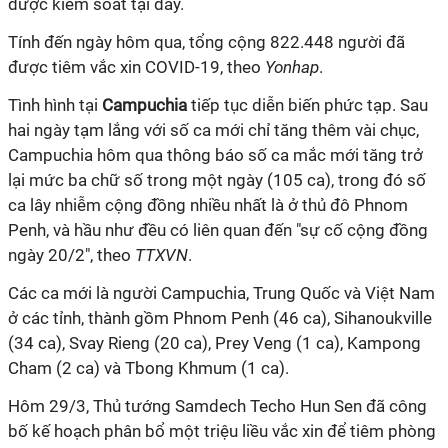
được kiểm soát tại đây.
Tính đến ngày hôm qua, tổng cộng 822.448 người đã
được tiêm vắc xin
COVID-19
,
theo
Yonhap
.
Tình hình tại
Campuchia
tiếp tục diễn biến phức tạp. Sau
hai ngày tạm lắng với số ca mới chỉ tăng thêm vài chục,
Campuchia hôm qua thông báo số ca mắc mới tăng trở
lại mức ba chữ số trong một ngày (105 ca), trong đó số
ca lây nhiễm cộng đồng nhiều nhất là ở thủ đô Phnom
Penh, và hầu như đều có liên quan đến "sự cố cộng đồng
ngày 20/2", theo
TTXVN
.
Các ca mới là người Campuchia, Trung Quốc và Việt Nam
ở các tỉnh, thành gồm Phnom Penh (46 ca), Sihanoukville
(34 ca), Svay Rieng (20 ca), Prey Veng (1 ca), Kampong
Cham (2 ca) và Tbong Khmum (1 ca).
Hôm 29/3, Thủ tướng Samdech Techo Hun Sen đã công
bố kế hoạch phân bổ một triệu liều
vắc xin
để tiêm phòng