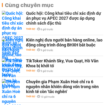
Cùng chuyên mục
Quốc hội: Công khai tiêu chí xác định dự
án phục vụ APEC 2027 được áp dụng
chính sách đặc thù
THỜI SỰ
-
6 giờ trước
Kiến nghị đưa người bán hàng online, lao
động công trình đóng BHXH bắt buộc
THỜI SỰ
-
9 giờ trước
TikToker Khánh Sky, Vua Quạt, Hồ Văn
Khoa bị khởi tố
THỜI SỰ
-
9 giờ trước
Chuyên gia Phạm Xuân Hoè chỉ ra 6
nguyên nhân khiến dòng vốn trong nền
kinh tế còn 'tắc nghẽn'
THỜI SỰ
-
13 giờ trước