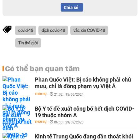
Chia sẻ
covid-19
dịch covid-19
vắc xin COVID-19
Tin thế giới
Có thể bạn quan tâm
Phan Quốc Việt: Bị cáo không phải chủ
mưu, chỉ là đồng phạm vụ Việt Á
THỜI SỰ
-
21:32 | 15/05/2024
Bộ Y tế đề xuất công bố hết dịch COVID-
19 thuộc nhóm A
THỜI SỰ
-
06:33 | 29/09/2023
Kinh tế Trung Quốc đang dần thoát khỏi