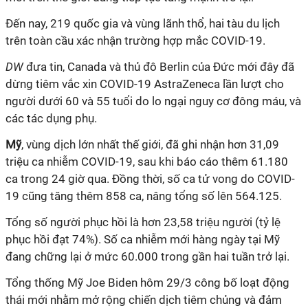
Đến nay, 219 quốc gia và vùng lãnh thổ, hai tàu du lịch
trên toàn cầu xác nhận trường hợp mắc
COVID-19
.
DW
đưa tin, Canada và thủ đô Berlin của Đức mới đây đã
dừng tiêm
vắc xin
COVID-19
AstraZeneca lần lượt cho
người dưới 60 và 55 tuổi do lo ngại nguy cơ đông máu, và
các tác dụng phụ.
Mỹ
, vùng dịch lớn nhất thế giới, đã ghi nhận hơn 31,09
triệu ca nhiễm
COVID-19
, sau khi báo cáo thêm 61.180
ca trong 24 giờ qua. Đồng thời, số ca tử vong do
COVID-
19
cũng tăng thêm 858 ca, nâng tổng số lên 564.125.
Tổng số người phục hồi là hơn 23,58 triệu người (tỷ lệ
phục hồi đạt 74%). Số ca nhiễm mới hàng ngày tại Mỹ
đang chững lại ở mức 60.000 trong gần hai tuần trở lại.
Tổng thống Mỹ Joe Biden hôm 29/3 công bố loạt động
thái mới nhằm mở rộng chiến dịch tiêm chủng và đảm