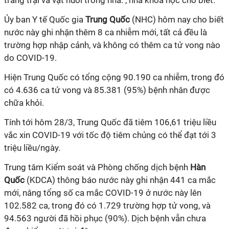
trang trại và vật nuôi trong nhà.", nhà khoa học cho biết.
Ủy ban Y tế Quốc gia
Trung Quốc
(NHC) hôm nay cho biết
nước này ghi nhận thêm 8 ca nhiễm mới, tất cả đều là
trường hợp nhập cảnh, và không có thêm ca tử vong nào
do
COVID-19
.
Hiện Trung Quốc có tổng cộng 90.190 ca nhiễm, trong đó
có 4.636 ca tử vong và 85.381 (95%) bệnh nhân được
chữa khỏi.
Tính tới hôm 28/3, Trung Quốc đã tiêm 106,61 triệu liều
vắc xin
COVID-19
với tốc độ tiêm chủng có thể đạt tới 3
triệu liều/ngày.
Trung tâm Kiểm soát và Phòng chống dịch bệnh
Hàn
Quốc
(KDCA) thông báo nước này ghi nhận 441 ca mắc
mới, nâng tổng số ca mắc
COVID-19
ở nước này lên
102.582 ca, trong đó có 1.729 trường hợp tử vong, và
94.563 người đã hồi phục (90%). Dịch bệnh vẫn chưa