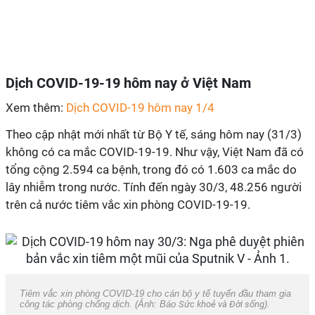
Dịch
COVID-19
-19
hôm nay ở Việt Nam
Xem thêm:
Dịch COVID-19 hôm nay 1/4
Theo cập nhật mới nhất từ Bộ Y tế, sáng hôm nay (31/3)
không có ca mắc
COVID-19
-19
. Như vậy, Việt Nam đã có
tổng cộng 2.594 ca bệnh, trong đó có 1.603 ca mắc do
lây nhiễm trong nước. Tính đến ngày 30/3, 48.256 người
trên cả nước tiêm vắc xin phòng
COVID-19
-19.
Tiêm vắc xin phòng
COVID-19
cho cán bộ y tế tuyến đầu tham gia
công tác phòng chống dịch. (Ảnh: Báo
Sức khoẻ và Đời sống
).