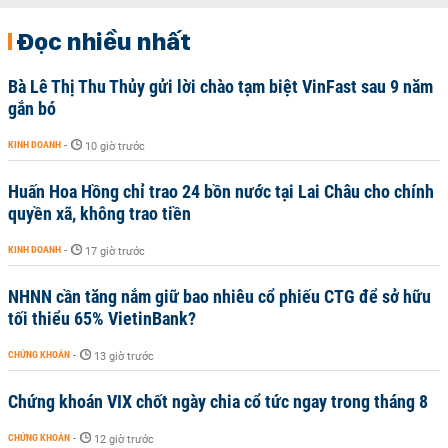
Đọc nhiều nhất
Bà Lê Thị Thu Thủy gửi lời chào tạm biệt VinFast sau 9 năm
gắn bó
KINH DOANH
-
10 giờ trước
Huấn Hoa Hồng chỉ trao 24 bồn nước tại Lai Châu cho chính
quyền xã, không trao tiền
KINH DOANH
-
17 giờ trước
NHNN cần tăng nắm giữ bao nhiêu cổ phiếu CTG để sở hữu
tối thiểu 65% VietinBank?
CHỨNG KHOÁN
-
13 giờ trước
Chứng khoán VIX chốt ngày chia cổ tức ngay trong tháng 8
CHỨNG KHOÁN
-
12 giờ trước