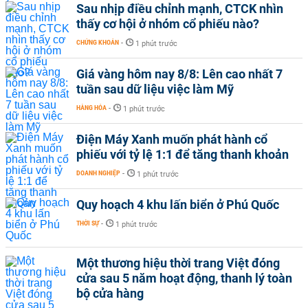
Sau nhịp điều chỉnh mạnh, CTCK nhìn
thấy cơ hội ở nhóm cổ phiếu nào?
CHỨNG KHOÁN
-
1 phút trước
Giá vàng hôm nay 8/8: Lên cao nhất 7
tuần sau dữ liệu việc làm Mỹ
HÀNG HÓA
-
1 phút trước
Điện Máy Xanh muốn phát hành cổ
phiếu với tỷ lệ 1:1 để tăng thanh khoản
DOANH NGHIỆP
-
1 phút trước
Quy hoạch 4 khu lấn biển ở Phú Quốc
THỜI SỰ
-
1 phút trước
Một thương hiệu thời trang Việt đóng
cửa sau 5 năm hoạt động, thanh lý toàn
bộ cửa hàng