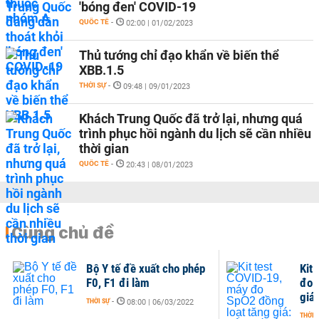
'bóng đen' COVID-19
QUỐC TẾ
-
02:00 | 01/02/2023
Thủ tướng chỉ đạo khẩn về biến thể
XBB.1.5
THỜI SỰ
-
09:48 | 09/01/2023
Khách Trung Quốc đã trở lại, nhưng quá
trình phục hồi ngành du lịch sẽ cần nhiều
thời gian
QUỐC TẾ
-
20:43 | 08/01/2023
Cùng chủ đề
Bộ Y tế đề xuất cho phép
Kit
F0, F1 đi làm
đo 
giá:
THỜI SỰ
-
08:00 | 06/03/2022
THỜI 