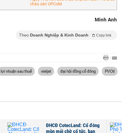
chào sàn UPCoM
Minh Anh
Theo
Doanh Nghiệp & Kinh Doanh
Copy link
lợi nhuận sau thuế
vietjet
đại hội đồng cổ đông
PVOil
ĐHCĐ CotecLand: Cổ đông
ĐHCĐ PV
mòn mỏi chờ cổ tức, ban
Vietjet v