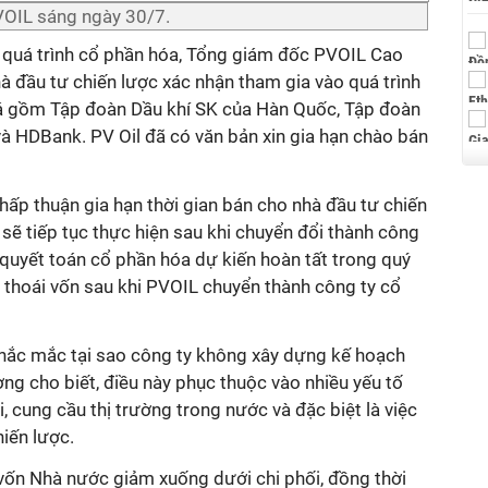
VOIL sáng ngày 30/7.
t quá trình cổ phần hóa, Tổng giám đốc PVOIL Cao
à đầu tư chiến lược xác nhận tham gia vào quá trình
iá gồm Tập đoàn Dầu khí SK của Hàn Quốc, Tập đoàn
à HDBank. PV Oil đã có văn bản xin gia hạn chào bán
hấp thuận gia hạn thời gian bán cho nhà đầu tư chiến
 sẽ tiếp tục thực hiện sau khi chuyển đổi thành công
 quyết toán cổ phần hóa dự kiến hoàn tất trong quý
 thoái vốn sau khi PVOIL chuyển thành công ty cổ
 thắc mắc tại sao công ty không xây dựng kế hoạch
g cho biết, điều này phục thuộc vào nhiều yếu tố
i, cung cầu thị trường trong nước và đặc biệt là việc
iến lược.
vốn Nhà nước giảm xuống dưới chi phối, đồng thời