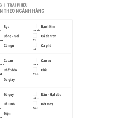
G
TRÁI PHIẾU
IN THEO NGÀNH HÀNG
Bạc
Bạch Kim
Bông - Sợi
Cá da trơn
Cá ngừ
Cà phê
Cacao
Cao su
Chất dẻo
Chè
Da giày
Đá quý
Dầu - Hạt dầu
Dầu mỏ
Dệt may
Điện