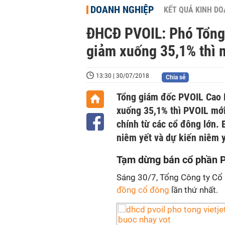
DOANH NGHIỆP
KẾT QUẢ KINH D
ĐHCĐ PVOIL: Phó Tổng 
giảm xuống 35,1% thì 
13:30 | 30/07/2018
Chia sẻ
Tổng giám đốc PVOIL Cao H
xuống 35,1% thì PVOIL mới
chính từ các cổ đông lớn.
niêm yết và dự kiến niêm 
Tạm dừng bán cổ phần P
Sáng 30/7, Tổng Công ty Cổ 
đồng cổ đông
lần thứ nhất.