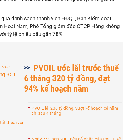
ng qua danh sách thành viên HĐQT, Ban Kiểm soát
Trần Hoài Nam, Phó Tổng giám đốc CTCP Hàng không
với tỷ lệ phiếu bầu gần 78%.
PVOIL ước lãi trước thuế
6 tháng 320 tỷ đồng, đạt
94% kế hoạch năm
PVOIL lãi 238 tỷ đồng, vượt kế hoạch cả năm
chỉ sau 4 tháng
ất thoái vốn
Ngày 7/3, hơn 200 triệu cổ phần của PVOIL sẽ