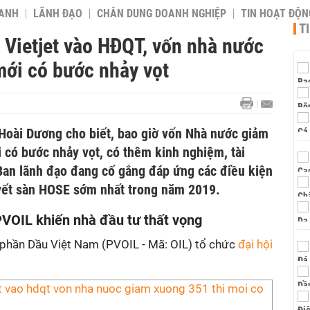
OANH
LÃNH ĐẠO
CHÂN DUNG DOANH NGHIỆP
TIN HOẠT ĐỘN
T
Vietjet vào HĐQT, vốn nhà nước
mới có bước nhảy vọt
oài Dương cho biết, bao giờ vốn Nhà nước giảm
 có bước nhảy vọt, có thêm kinh nghiệm, tài
 Ban lãnh đạo đang cố gắng đáp ứng các điều kiện
yết sàn HOSE sớm nhất trong năm 2019.
VOIL khiến nhà đầu tư thất vọng
phần Dầu Việt Nam (PVOIL - Mã: OIL) tổ chức
đại hội