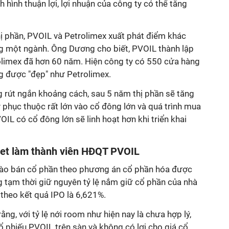
 hình thuận lợi, lợi nhuận của công ty có thể tăng
hị phần, PVOIL và Petrolimex xuất phát điểm khác
g một ngành. Ông Dương cho biết, PVOIL thành lập
limex đã hơn 60 năm. Hiện công ty có 550 cửa hàng
g được "đẹp" như Petrolimex.
ng rút ngắn khoảng cách, sau 5 năm thị phần sẽ tăng
phục thuộc rất lớn vào cổ đông lớn và quá trình mua
L có cổ đông lớn sẽ linh hoạt hơn khi triển khai
jet làm thành viên HĐQT PVOIL
chào bán cổ phần theo phương án cổ phần hóa được
g tạm thời giữ nguyên tỷ lệ nắm giữ cổ phần của nhà
theo kết quả IPO là 6,621%.
ằng, với tỷ lệ nới room như hiện nay là chưa hợp lý,
 phiếu PVOIL trên sàn và không có lợi cho giá cổ