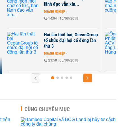
lãnh đạo vẫn xin...
nước giả
DOANH NGHIỆP
-
DOANH NGHI
14:04 | 16/08/2018
13:19 | 
Hai lần thất bại, OceanGroup
Ông Vũ T
tổ chức đại hội cổ đông lần
ACV thay
thứ 3
Hùng
DOANH NGHIỆP
-
DOANH NGHI
23:58 | 05/08/2018
10:50 | 
CÙNG CHUYÊN MỤC