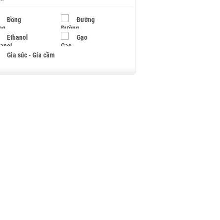
Đồng
Đường
Ethanol
Gạo
Gia súc - Gia cầm
Giấy
Gỗ
Hạt điều
Hồ tiêu - Hạt tiêu
Khí đốt
Kim loại khác
Mắc ca
Muối
Ngũ cốc
Nhựa - Hạt nhựa
Palladium
Phân bón