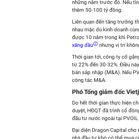
những năm trước đó. Nếu tình
thêm 50-100 tỷ đồng.
Liên quan đến tăng trưởng t
nhau mặc dù kinh doanh cùn
được 10 năm trong khi Petro
xăng dầu
nhưng vị trí khôn
Thời gian tới, công ty cố gắ
từ 22% đến 30-32%. Điều này 
bán sáp nhập (M&A). Nếu PVOI
công tác M&A.
Phó Tổng giám đốc Viet
Do hết thời gian thực hiện 
duyệt, HĐQT đã trình cổ đôn
đầu tư nước ngoài tại PVOIL 
Đại diện Dragon Capital cho r
nhà đầu tư khó có thể mua cổ