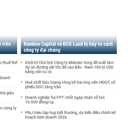
t trên
Bamboo Capital và BCG Land bị hủy tư cách
công ty đại chúng
p thuế thế
Khởi tố Chủ tịch Công ty Mekolor từng đề xuất làm
dự án đường sắt tốc độ cao Bắc - Nam 100 tỷ USD
bằng vốn tự có
 doanh
Hoá chất Đức Giang công bố hai ứng viên HĐQT, cổ
phiếu DGC tăng trần
nhà giàu
Doanh nghiệp 'họ FPT' chốt ngày nhận cổ tức
10.000 đồng/cp
ận công ty
PNJ triệu tập họp bất thường, dự kiến điều chỉnh kế
hoạch kinh doanh 2026