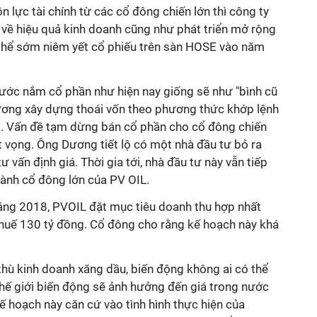
 lực tài chính từ các cổ đông chiến lớn thì công ty
 về hiệu quả kinh doanh cũng như phát triển mở rộng
thể sớm niêm yết cổ phiếu trên sàn HOSE vào năm
ước nắm cổ phần như hiện nay giống sẽ như "bình cũ
ương xây dựng thoái vốn theo phương thức khớp lệnh
lô. Vấn đề tạm dừng bán cổ phần cho cổ đông chiến
t vọng. Ông Dương tiết lộ có một nhà đầu tư bỏ ra
ư vấn định giá. Thời gia tới, nhà đầu tư này vẫn tiếp
thành cổ đông lớn của PV OIL.
áng 2018, PVOIL đặt mục tiêu doanh thu hợp nhất
 thuế 130 tỷ đồng. Cổ đông cho rằng kế hoạch này khá
thù kinh doanh xăng dầu, biến động không ai có thể
thế giới biến động sẽ ảnh hưởng đến giá trong nước
Kế hoạch này căn cứ vào tình hình thực hiện của