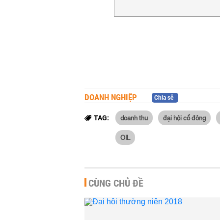
DOANH NGHIỆP
Chia sẻ
doanh thu
đại hội cổ đông
TAG:
OIL
CÙNG CHỦ ĐỀ