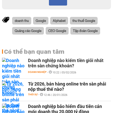
doanh thu
Google
Alphabet
thu thuế Google
Quảng cáo Google
CEO Google
Tập đoàn Google
Có thể bạn quan tâm
Doanh nghiệp nào kiếm tiền giỏi nhất
trên sàn chứng khoán?
DOANH NGHIỆP
-
10:22 | 03/02/2026
Từ 2026, bán hàng online trên sàn phải
nộp thuế thế nào?
THỜI SỰ
-
12:46 | 20/01/2026
Doanh nghiệp bảo hiểm đầu tiên cán
mốc doanh thu 20.000 tỷ đồng