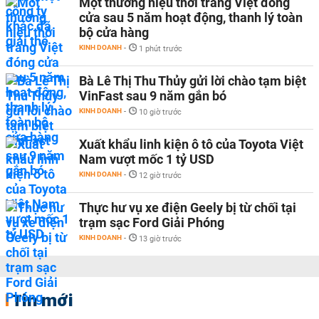
Một thương hiệu thời trang Việt đóng
cửa sau 5 năm hoạt động, thanh lý toàn
bộ cửa hàng
KINH DOANH
-
1 phút trước
Bà Lê Thị Thu Thủy gửi lời chào tạm biệt
VinFast sau 9 năm gắn bó
KINH DOANH
-
10 giờ trước
Xuất khẩu linh kiện ô tô của Toyota Việt
Nam vượt mốc 1 tỷ USD
KINH DOANH
-
12 giờ trước
Thực hư vụ xe điện Geely bị từ chối tại
trạm sạc Ford Giải Phóng
KINH DOANH
-
13 giờ trước
Tin mới