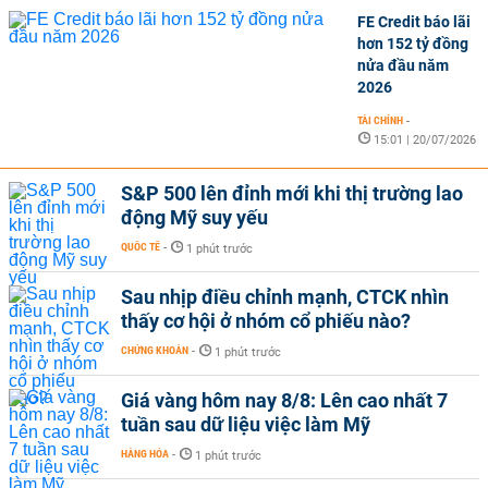
FE Credit báo lãi
hơn 152 tỷ đồng
nửa đầu năm
2026
TÀI CHÍNH
-
15:01 | 20/07/2026
S&P 500 lên đỉnh mới khi thị trường lao
động Mỹ suy yếu
QUỐC TẾ
-
1 phút trước
Sau nhịp điều chỉnh mạnh, CTCK nhìn
thấy cơ hội ở nhóm cổ phiếu nào?
CHỨNG KHOÁN
-
1 phút trước
Giá vàng hôm nay 8/8: Lên cao nhất 7
tuần sau dữ liệu việc làm Mỹ
HÀNG HÓA
-
1 phút trước