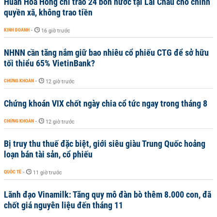
Huấn Hoa Hồng chỉ trao 24 bồn nước tại Lai Châu cho chính
quyền xã, không trao tiền
KINH DOANH
-
16 giờ trước
NHNN cần tăng nắm giữ bao nhiêu cổ phiếu CTG để sở hữu
tối thiểu 65% VietinBank?
CHỨNG KHOÁN
-
12 giờ trước
Chứng khoán VIX chốt ngày chia cổ tức ngay trong tháng 8
CHỨNG KHOÁN
-
12 giờ trước
Bị truy thu thuế đặc biệt, giới siêu giàu Trung Quốc hoảng
loạn bán tài sản, cổ phiếu
QUỐC TẾ
-
11 giờ trước
Lãnh đạo Vinamilk: Tăng quy mô đàn bò thêm 8.000 con, đã
chốt giá nguyên liệu đến tháng 11