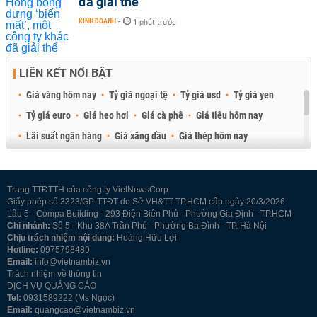
đã giải thể
KINH DOANH
-
1 phút trước
LIÊN KẾT NỔI BẬT
Giá vàng hôm nay
Tỷ giá ngoại tệ
Tỷ giá usd
Tỷ giá yen
Tỷ giá euro
Giá heo hơi
Giá cà phê
Giá tiêu hôm nay
Lãi suất ngân hàng
Giá xăng dầu
Giá thép hôm nay
Giá sầu riêng
Giá thịt heo
Giá gạo
Giá cao su
Best Retail Brokers
Diễn đàn đầu tư Việt Nam 2026
Trang TTĐTTH của công ty VietNewsCorp
Giấy phép số 3323/GP-TTĐT do Sở VH&TT TP.HCM cấp ngày 20/3/2026
Lầu 5 - Compa Building - 293 Điện Biên Phủ - Phường Gia Định - TP.HCM
Chi nhánh:
Số 5 - Khu 38A Trần Phú - Phường Ba Đình - TP. Hà Nội
Chịu trách nhiệm nội dung:
Hoàng Hữu Lợi
Hotline:
0975798489
Email:
info@vietnambiz.vn
Trách nhiệm về thông tin
DỊCH VỤ QUẢNG CÁO
Tel:
0931589222 (Ms Ngọc)
Email:
quangcao@vietnambiz.vn