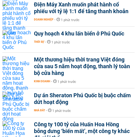
Điện Máy Xanh muốn phát hành cổ
phiếu với tỷ lệ 1:1 để tăng thanh khoản
DOANH NGHIỆP
-
1 phút trước
Quy hoạch 4 khu lấn biển ở Phú Quốc
THỜI SỰ
-
1 phút trước
Một thương hiệu thời trang Việt đóng
cửa sau 5 năm hoạt động, thanh lý toàn
bộ cửa hàng
KINH DOANH
-
1 phút trước
Dự án Sheraton Phú Quốc bị buộc chấm
dứt hoạt động
NHÀ ĐẤT
-
1 phút trước
Công ty 100 tỷ của Huấn Hoa Hồng
bỗng dưng ‘biến mất’, một công ty khác