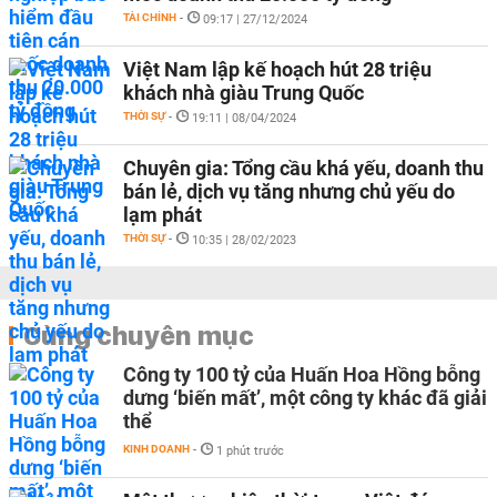
TÀI CHÍNH
-
09:17 | 27/12/2024
Việt Nam lập kế hoạch hút 28 triệu
khách nhà giàu Trung Quốc
THỜI SỰ
-
19:11 | 08/04/2024
Chuyên gia: Tổng cầu khá yếu, doanh thu
bán lẻ, dịch vụ tăng nhưng chủ yếu do
lạm phát
THỜI SỰ
-
10:35 | 28/02/2023
Cùng chuyên mục
Công ty 100 tỷ của Huấn Hoa Hồng bỗng
dưng ‘biến mất’, một công ty khác đã giải
thể
KINH DOANH
-
1 phút trước