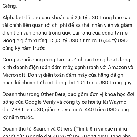
Giêng.
Alphabet đã báo cáo khoản chi 2,6 tỷ USD trong báo cáo
tài chính liên quan tới chi phí để sa thải nhân viên và giảm
diện tích văn phòng trong quý. Lãi ròng của công ty mẹ
Google giảm xuống 15,05 tỷ USD từ mức 16,44 tỷ USD
cùng kỳ năm trước.
Google cuối cùng cũng tạo ra lợi nhuận trong hoạt động
kinh doanh điện toán đám mây, cạnh tranh với Amazon và
Microsoft. Đơn vị điện toán đám mây của hãng đã ghi
nhận lợi nhuận từ hoạt động đạt 191 triệu USD trong quý.
Doanh thu trong Other Bets, bao gồm đơn vị khoa học đời
sống của Google Verily và công ty xe hơi tự lái Waymo
đạt 288 triệu USD, giảm so với mức 440 triệu USD cùng
kỳ năm trước.
Doanh thu từ Search và Others (Tìm kiếm và các mảng
khác) của Google đạt 40,36 tỷ USD trong quý I, tăng nhẹ