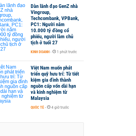
Dàn lãnh đạo GenZ nhà
Vingroup,
Techcombank, VPBank,
PC1: Người nắm
10.000 tỷ đồng cổ
phiếu, người làm chủ
tịch ở tuổi 27
KINH DOANH
-
1 phút trước
Việt Nam muốn phát
triển quỹ hưu trí: Từ tiết
kiệm gia đình thành
nguồn cấp vốn dài hạn
và kinh nghiệm từ
Malaysia
QUỐC TẾ
-
4 giờ trước