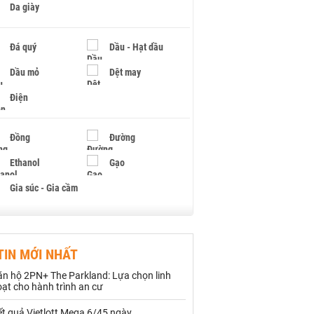
Da giày
Đá quý
Dầu - Hạt dầu
Dầu mỏ
Dệt may
Điện
Đồng
Đường
Ethanol
Gạo
Gia súc - Gia cầm
Giấy
Gỗ
TIN MỚI NHẤT
Hạt điều
Hồ tiêu - Hạt tiêu
ăn hộ 2PN+ The Parkland: Lựa chọn linh
Khí đốt
ạt cho hành trình an cư
t quả Vietlott Mega 6/45 ngày