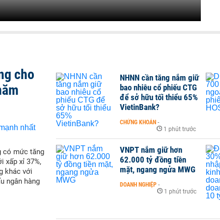
ng cho
NHNN cần tăng nắm giữ
 năm
bao nhiêu cổ phiếu CTG
để sở hữu tối thiểu 65%
VietinBank?
CHỨNG KHOÁN
-
1 phút trước
VNPT nắm giữ hơn
g có mức tăng
62.000 tỷ đồng tiền
i xấp xỉ 37%,
mặt, ngang ngửa MWG
g khác với
ấu ngân hàng
DOANH NGHIỆP
-
1 phút trước