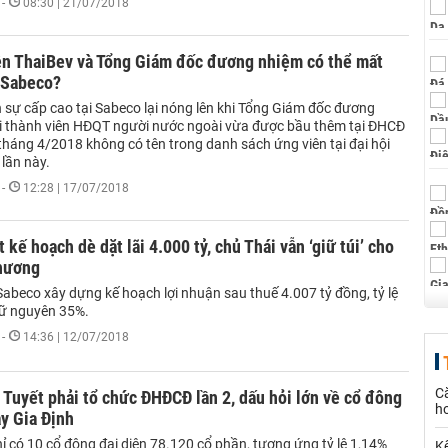
-
08:30 | 21/07/2018
iện ThaiBev và Tổng Giám đốc đương nhiệm có thể mất
 Sabeco?
 sự cấp cao tại Sabeco lại nóng lên khi Tổng Giám đốc đương
i thành viên HĐQT người nước ngoài vừa được bầu thêm tại ĐHCĐ
tháng 4/2018 không có tên trong danh sách ứng viên tại đại hội
lần này.
-
12:28 | 17/07/2018
 kế hoạch dè dặt lãi 4.000 tỷ, chủ Thái vẫn ‘giữ túi’ cho
hương
abeco xây dựng kế hoạch lợi nhuận sau thuế 4.007 tỷ đồng, tỷ lệ
giữ nguyên 35%.
-
14:36 | 12/07/2018
C
Tuyết phải tổ chức ĐHĐCĐ lần 2, dấu hỏi lớn về cổ đông
ho
y Gia Định
ỉ có 10 cổ đông đại diện 78.120 cổ phần, tương ứng tỷ lệ 1,14%
Kế