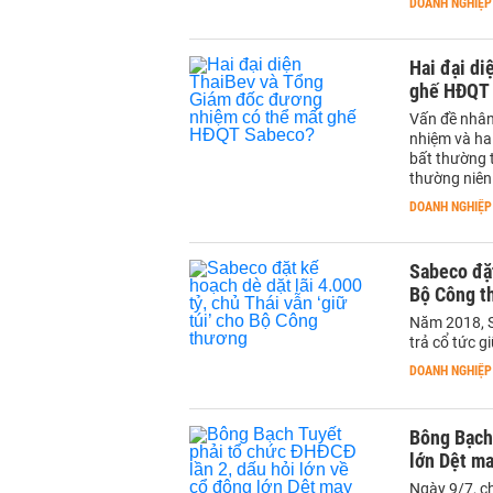
DOANH NGHIỆP
Hai đại d
ghế HĐQT
Vấn đề nhân
nhiệm và ha
bất thường 
thường niên 
DOANH NGHIỆP
Sabeco đặt
Bộ Công t
Năm 2018, S
trả cổ tức 
DOANH NGHIỆP
Bông Bạch 
lớn Dệt ma
Ngày 9/7, ch