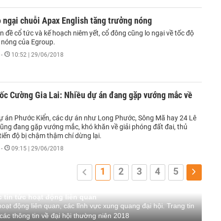
 ngại chuỗi Apax English tăng trưởng nóng
 đề cổ tức và kế hoạch niêm yết, cổ đông cũng lo ngại về tốc độ
 nóng của Egroup.
-
10:52 | 29/06/2018
c Cường Gia Lai: Nhiều dự án đang gặp vướng mắc về
ự án Phước Kiển, các dự án như Long Phước, Sông Mã hay 24 Lê
ũng đang gặp vướng mắc, khó khăn về giải phóng đất đai, thủ
n tiến độ bị chậm thậm chí dừng lại.
-
09:15 | 29/06/2018
1
2
3
4
5
 tin tức hoạt động liên quan
hoạt động liên quan, các lĩnh vực xung quang đại hội. Trang tin
ác thông tin về đại hội thường niên 2018