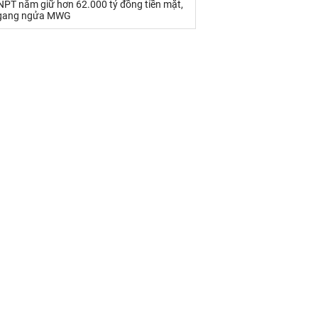
NPT nắm giữ hơn 62.000 tỷ đồng tiền mặt,
gang ngửa MWG