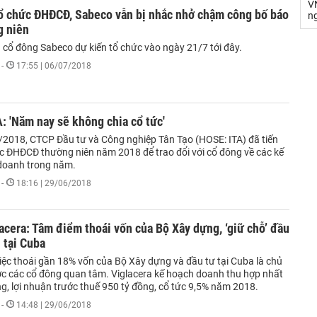
V
tổ chức ĐHĐCĐ, Sabeco vẫn bị nhắc nhở chậm công bố báo
n
g niên
g cổ đông Sabeco dự kiến tổ chức vào ngày 21/7 tới đây.
-
17:55 | 06/07/2018
 'Năm nay sẽ không chia cổ tức'
2018, CTCP Đầu tư và Công nghiệp Tân Tạo (HOSE: ITA) đã tiến
c ĐHĐCĐ thường niên năm 2018 để trao đổi với cổ đông về các kế
doanh trong năm.
-
18:16 | 29/06/2018
cera: Tâm điểm thoái vốn của Bộ Xây dựng, ‘giữ chỗ’ đầu
 tại Cuba
 việc thoái gần 18% vốn của Bộ Xây dựng và đầu tư tại Cuba là chủ
c các cổ đông quan tâm. Viglacera kế hoạch doanh thu hợp nhất
g, lợi nhuận trước thuế 950 tỷ đồng, cổ tức 9,5% năm 2018.
-
14:48 | 29/06/2018