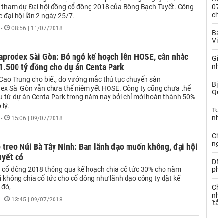
 tham dự Đại hội đồng cổ đông 2018 của Bông Bạch Tuyết. Công
0
c
c đại hội lần 2 ngày 25/7.
-
08:56 | 11/07/2018
Bà
V
prodex Sài Gòn: Bỏ ngỏ kế hoạch lên HOSE, cân nhắc
G
 1.500 tỷ đồng cho dự án Centa Park
n
 Cao Trung cho biết, do vướng mắc thủ tục chuyển sàn
Bị
ex Sài Gòn vẫn chưa thể niêm yết HOSE. Công ty cũng chưa thể
Qu
u từ dự án Centa Park trong năm nay bởi chỉ mới hoàn thành 50%
 lý.
T
n
-
15:06 | 09/07/2018
C
n
 treo Núi Bà Tây Ninh: Ban lãnh đạo muốn không, đại hội
uyết có
D
g cổ đông 2018 thông qua kế hoạch chia cổ tức 30% cho năm
ph
ì không chia cổ tức cho cổ đông như lãnh đạo công ty đặt kế
 đó,
C
nh
-
13:45 | 09/07/2018
't