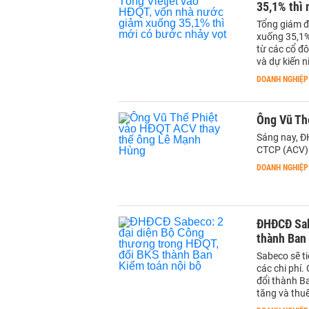
35,1% thì 
Tổng giám đ
xuống 35,1%
từ các cổ đ
và dự kiến 
DOANH NGHIỆP
Ông Vũ Th
Sáng nay, Đ
CTCP (ACV) b
DOANH NGHIỆP
ĐHĐCĐ Sab
thành Ban
Sabeco sẽ ti
các chi phí
đổi thành Ba
tăng và thuế