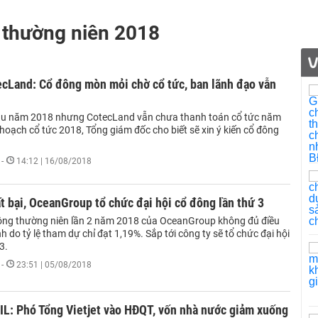
i thường niên 2018
cLand: Cổ đông mòn mỏi chờ cổ tức, ban lãnh đạo vẫn
au năm 2018 nhưng CotecLand vẫn chưa thanh toán cổ tức năm
hoạch cổ tức 2018, Tổng giám đốc cho biết sẽ xin ý kiến cổ đông
-
14:12 | 16/08/2018
ất bại, OceanGroup tổ chức đại hội cổ đông lần thứ 3
đông thường niên lần 2 năm 2018 của OceanGroup không đủ điều
nh do tỷ lệ tham dự chỉ đạt 1,19%. Sắp tới công ty sẽ tổ chức đại hội
3.
-
23:51 | 05/08/2018
L: Phó Tổng Vietjet vào HĐQT, vốn nhà nước giảm xuống