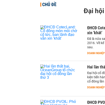
CHỦ ĐỀ
Đại hộ
ĐHCĐ Cote
xin 'khất'
Đã là nửa s
2016. Về kế 
sau.
DOANH NGHIỆP
Hai lần th
Đại hội cổ 
kiện tiến hà
cổ đông lần 
DOANH NGHIỆP
ĐHCĐ PVOI