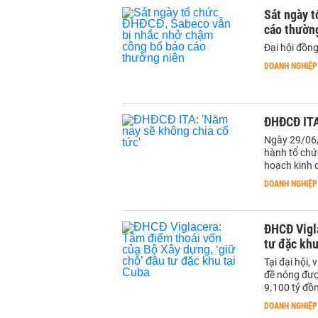
Sát ngày 
cáo thườn
Đại hội đồn
DOANH NGHIỆP
ĐHĐCĐ ITA:
Ngày 29/06/
hành tổ chứ
hoạch kinh 
DOANH NGHIỆP
ĐHCĐ Vigla
tư đặc khu
Tại đại hội,
đề nóng đượ
9.100 tỷ đồn
DOANH NGHIỆP