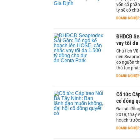
vốn cổ phần
ty sẽ cổ chứ
DOANH NGHIỆP
ĐHĐCĐ Sea
vay tối đa
Chủ tịch Vũ
nên Seaprod
có nguồn th
thủ tục pháp
DOANH NGHIỆP
Cổ tức Cáp
cổ đông q
Đại hội đồn
2018, thay v
hoạch trước
DOANH NGHIỆP