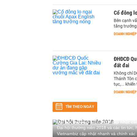
Cổ đông lo
Bên cạnh vấn
tăng trưởng
DOANH NGHIỆP
ĐHĐCĐ Quố
đất đai
Không chỉ D
Thánh Tôn c
tục,... khiế
DOANH NGHIỆP
TÌM THEO NGÀY
Đại hội thường niên 2018 cập nhật các
Đại hội thường niên 2018 và các tin tức, 
Vietnambiz cập nhật nhanh và chính xác c