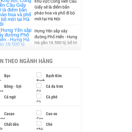
Khu vực Công viên Cầu
Giấy sẽ là điểm bắn
pháo hoa và phố đi bộ
mới tại Hà Nội
Hưng Yên sắp xây
đường Phố Hiến - Hưng
Hà gần 16.500 tỷ, bố trí
tuyến đường sắt đô thị
chạy song song
IN THEO NGÀNH HÀNG
Bổ sung 27 km đường
gom hai bên cao tốc
Bạc
Bạch Kim
Châu Đốc - Cần Thơ -
Sóc Trăng, hoàn thành
Bông - Sợi
Cá da trơn
sau một năm
Cá ngừ
Cà phê
Khánh Hòa đề xuất làm
khu đô thị hỗn hợp hơn
Cacao
Cao su
49.000 tỷ đồng
Chất dẻo
Chè