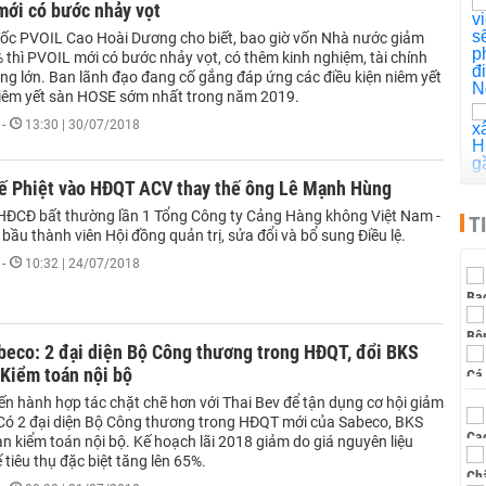
mới có bước nhảy vọt
ốc PVOIL Cao Hoài Dương cho biết, bao giờ vốn Nhà nước giảm
 thì PVOIL mới có bước nhảy vọt, có thêm kinh nghiệm, tài chính
ông lớn. Ban lãnh đạo đang cố gắng đáp ứng các điều kiện niêm yết
niêm yết sàn HOSE sớm nhất trong năm 2019.
-
13:30 | 30/07/2018
ế Phiệt vào HĐQT ACV thay thế ông Lê Mạnh Hùng
HĐCĐ bất thường lần 1 Tổng Công ty Cảng Hàng không Việt Nam -
T
ầu thành viên Hội đồng quản trị, sửa đổi và bổ sung Điều lệ.
-
10:32 | 24/07/2018
eco: 2 đại diện Bộ Công thương trong HĐQT, đổi BKS
 Kiểm toán nội bộ
ến hành hợp tác chặt chẽ hơn với Thai Bev để tận dụng cơ hội giảm
. Có 2 đại diện Bộ Công thương trong HĐQT mới của Sabeco, BKS
n kiểm toán nội bộ. Kế hoạch lãi 2018 giảm do giá nguyên liệu
 tiêu thụ đặc biệt tăng lên 65%.