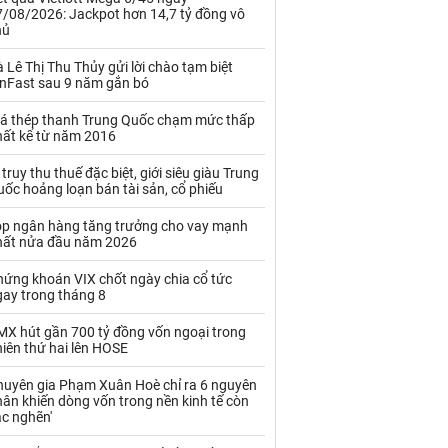
Kim loại khác
Mắc ca
7/08/2026: Jackpot hơn 14,7 tỷ đồng vô
hủ
Muối
Ngũ cốc
 Lê Thị Thu Thủy gửi lời chào tạm biệt
Nhựa - Hạt nhựa
inFast sau 9 năm gắn bó
iá thép thanh Trung Quốc chạm mức thấp
Palladium
Phân bón
hất kể từ năm 2016
Rau - Củ -Quả
Sắt thép
 truy thu thuế đặc biệt, giới siêu giàu Trung
ốc hoảng loạn bán tài sản, cổ phiếu
Sữa
op ngân hàng tăng trưởng cho vay mạnh
hất nửa đầu năm 2026
Than
Thức ăn chăn nuôi
hứng khoán VIX chốt ngày chia cổ tức
gay trong tháng 8
Thủy hải sản khác
Tôm
MX hút gần 700 tỷ đồng vốn ngoại trong
Vàng
iên thứ hai lên HOSE
huyên gia Phạm Xuân Hoè chỉ ra 6 nguyên
VLXD khác
Xăng dầu
ân khiến dòng vốn trong nền kinh tế còn
ắc nghẽn'
Xi măng - Clynker