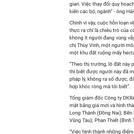
gian. Việc thay đổi quy hoạc
kiến các bộ, ngành” - ông Hải
Chính vì vậy, cuộc hỗn loạn 
thực ra chỉ là chiêu trò của c
không ít người đang vùng vẫy
chị Thùy Vinh, một người môi
một khu đất ruộng mấy hecta 
“Theo thị trường, lô đất này 
thì biết được người này đã 
pháp lý, không ra sổ được, đ
hợp khóc ròng mà tôi biết”.
Tổng giám đốc Công ty DKRA 
mặt bằng giá mới và hình th
Long Thành (Đồng Nai); Bến 
Vũng Tàu); Phan Thiết (Bình
“Việc hình thành những điểm