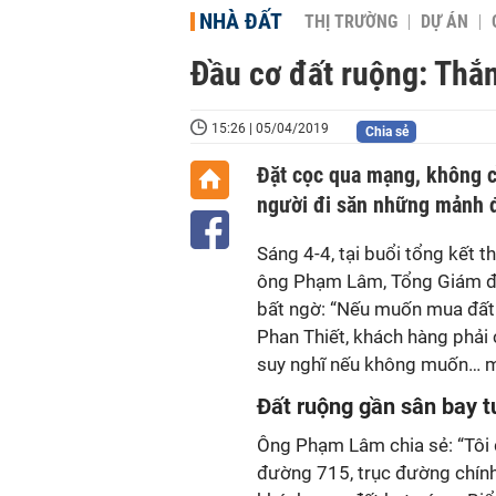
NHÀ ĐẤT
THỊ TRƯỜNG
DỰ ÁN
Đầu cơ đất ruộng: Thắn
15:26 | 05/04/2019
Chia sẻ
Đặt cọc qua mạng, không cầ
người đi săn những mảnh đ
Sáng 4-4, tại buổi tổng kết 
ông Phạm Lâm, Tổng Giám đố
bất ngờ: “Nếu muốn mua đất 
Phan Thiết, khách hàng phải 
suy nghĩ nếu không muốn… m
Đất ruộng gần sân bay t
Ông Phạm Lâm chia sẻ: “Tôi
đường 715, trục đường chính