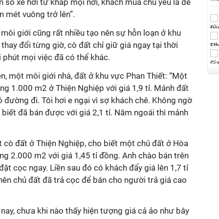
 số xe hơi từ khắp mọi nơi, khách mua chủ yếu là để
n mét vuông trở lên”.
môi giới cũng rất nhiều tạo nên sự hỗn loạn ở khu
thay đổi từng giờ, cò đất chỉ giữ giá ngay tại thời
 phút mọi việc đã có thể khác.
ên, một môi giới nhà, đất ở khu vực Phan Thiết: “Một
ng 1.000 m2 ở Thiện Nghiệp với giá 1,9 tỉ. Mảnh đất
đường đi. Tôi hơi e ngại vì sợ khách chê. Không ngờ
o biết đã bán được với giá 2,1 tỉ. Năm ngoái thì mảnh
 cò đất ở Thiện Nghiệp, cho biết một chủ đất ở Hòa
g 2.000 m2 với giá 1,45 tỉ đồng. Anh chào bán trên
 đặt cọc ngay. Liền sau đó có khách đẩy giá lên 1,7 tỉ
 nên chủ đất đã trả cọc để bán cho người trả giá cao
 nay, chưa khi nào thấy hiện tượng giá cả ảo như bây