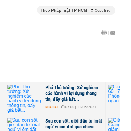
Theo
Pháp luật TP HCM
Copy link
Phó Thủ tướng: Xử nghiêm
n
các hành vi lợi dụng thông
tin, đẩy giá bất...
NHÀ ĐẤT
-
07:00 | 11/05/2021
n
Sau cơn sốt, giới đầu tư 'mất
t
ngủ' vì ôm đất quá nhiều