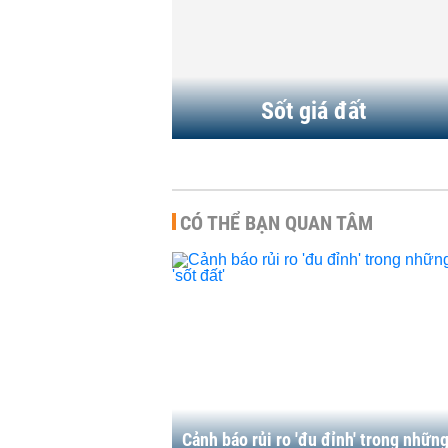
kiếm lời
00 | 28/05/2021
NHÀ ĐẤT
-
13:00 | 25/05/2021
Sốt giá đất
CÓ THỂ BẠN QUAN TÂM
Cảnh báo rủi ro 'đu đỉnh' trong nhữn