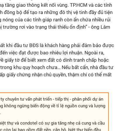
 hạ tầng giao thông kết nối vùng. TP.HCM và các tỉnh
 đồng bộ để tạo ra những đô thị vệ tinh đầy đủ tiện
g nóng của các tỉnh giáp ranh còn ẩn chứa nhiều rủi
hị trường rơi vào trạng thái thiếu ổn định” - ông Lâm
hất khi đầu tư BĐS là khách hàng phải đảm bảo được
đến việc đạt được bao nhiêu lợi nhuận. Ngoài ra,
về giấy tờ để biết xem đất có dính tranh chấp hoặc
trong khu quy hoạch chưa… Nếu bất cẩn, nhà đầu tư
cấp giấy chứng nhận chủ quyền, thậm chí có thể mất
 chuyên tư vấn phát triển - tiếp thị - phân phối dự án
ờng không ngừng biến động về tỉ lệ nguồn cung và lượng
.
iệt thự và condotel có sự gia tăng nhẹ cả cung và cầu
c còn lại bao gồm đất nền, căn hộ, biệt thự biển đều