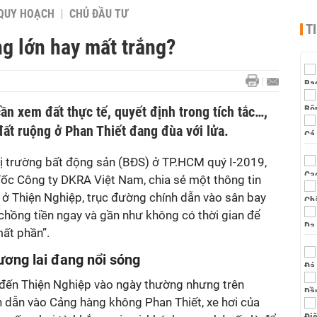
QUY HOẠCH
CHỦ ĐẦU TƯ
T
g lớn hay mất trắng?
n xem đất thực tế, quyết định trong tích tắc…,
ất ruộng ở Phan Thiết đang đùa với lửa.
thị trường bất động sản (BĐS) ở TP.HCM quý I-2019,
c Công ty DKRA Việt Nam, chia sẻ một thông tin
ở Thiện Nghiệp, trục đường chính dẫn vào sân bay
chồng tiền ngay và gần như không có thời gian để
ất phần”.
ương lai đang nổi sóng
 đến Thiện Nghiệp vào ngày thường nhưng trên
 dẫn vào Cảng hàng không Phan Thiết, xe hơi của