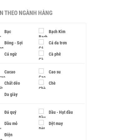
IN THEO NGÀNH HÀNG
Bạc
Bạch Kim
Bông - Sợi
Cá da trơn
Cá ngừ
Cà phê
Cacao
Cao su
Chất dẻo
Chè
Da giày
Đá quý
Dầu - Hạt dầu
Dầu mỏ
Dệt may
Điện