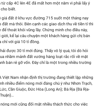
h từ cấp 4C lên 4E đã mất hơn một năm vì phải lấy ý
 cho biết.
về giá đất ở khu vực đường 715 suốt một tháng nay
ò đất mà thôi. Bên cạnh các giao dịch thu về tiền tỉ thì
 để thoát khỏi vũng lầy. Chứng minh cho điều này,
 giới, kể lại câu chuyện một khách hàng gửi chị bán
chỉ với giá 10 tỉ đồng.
phải được 30 tỉ mới đúng. Thấy vô lý quá, tôi dò hỏi
mua nhầm mảnh đất vướng hàng loạt rắc rối về mặt
ành bán rẻ gỡ vốn. Đây chỉ là một trong nhiều trường
Việt Nam nhận định thị trường đang thiết lập những
ành nhiều điểm nóng mới đáng chú ý như Nhơn Trạch,
Lức, Cần Giuộc, Đức Hòa (Long An); Bà Rịa (Bà Rịa-
 Thuận)…
 nóng mới cũng đối mặt nhiều thách thức cho việc