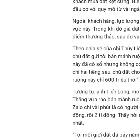
khách mua đất kẹt cứng. Biển
đầu cơ với quy mô từ vài ngà
Ngoài khách hàng, lực lượng 
vực này. Trong khi đó giá đất 
điểm thương thảo, sau đó vài
Theo chia sẻ của chị Thùy Li
chủ đất gửi tôi bán mảnh ruộ
này đã có sổ nhưng không có 
chỉ hai tiếng sau, chủ đất ch
ruộng này chỉ 600 triệu thôi”.
Tương tự, anh Tiến Long, một
Thắng vừa rao bán mảnh ruộn
Zalo chỉ vài phút là có người
đồng, rồi 2 tỉ đồng. Thấy hời
nhất.
“Tôi môi giới đất đã bảy năm