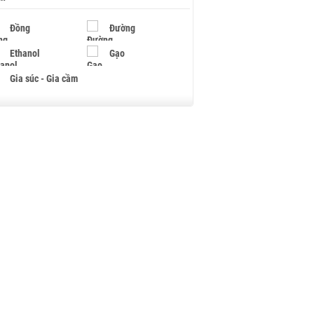
Đồng
Đường
Ethanol
Gạo
Gia súc - Gia cầm
Giấy
Gỗ
Hạt điều
Hồ tiêu - Hạt tiêu
Khí đốt
Kim loại khác
Mắc ca
Muối
Ngũ cốc
Nhựa - Hạt nhựa
Palladium
Phân bón