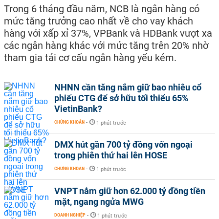
Trong 6 tháng đầu năm, NCB là ngân hàng có
mức tăng trưởng cao nhất về cho vay khách
hàng với xấp xỉ 37%, VPBank và HDBank vượt xa
các ngân hàng khác với mức tăng trên 20% nhờ
tham gia tái cơ cấu ngân hàng yếu kém.
NHNN cần tăng nắm giữ bao nhiêu cổ
phiếu CTG để sở hữu tối thiểu 65%
VietinBank?
CHỨNG KHOÁN
-
1 phút trước
DMX hút gần 700 tỷ đồng vốn ngoại
trong phiên thứ hai lên HOSE
CHỨNG KHOÁN
-
1 phút trước
VNPT nắm giữ hơn 62.000 tỷ đồng tiền
mặt, ngang ngửa MWG
DOANH NGHIỆP
-
1 phút trước