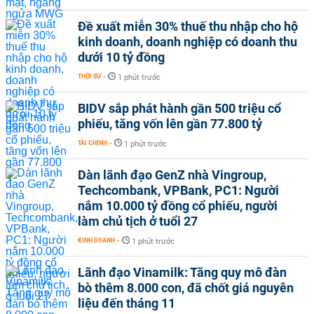
Đề xuất miễn 30% thuế thu nhập cho hộ
kinh doanh, doanh nghiệp có doanh thu
dưới 10 tỷ đồng
THỜI SỰ
-
1 phút trước
BIDV sắp phát hành gần 500 triệu cổ
phiếu, tăng vốn lên gần 77.800 tỷ
TÀI CHÍNH
-
1 phút trước
Dàn lãnh đạo GenZ nhà Vingroup,
Techcombank, VPBank, PC1: Người
nắm 10.000 tỷ đồng cổ phiếu, người
làm chủ tịch ở tuổi 27
KINH DOANH
-
1 phút trước
Lãnh đạo Vinamilk: Tăng quy mô đàn
bò thêm 8.000 con, đã chốt giá nguyên
liệu đến tháng 11