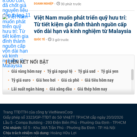
DOANH NGHIỆP
-
30 phút trước
Việt Nam muốn phát triển quỹ hưu trí:
Từ tiết kiệm gia đình thành nguồn cấp
vốn dài hạn và kinh nghiệm từ Malaysia
QUỐC TẾ
-
3 giờ trước
LIÊN KẾT NỔI BẬT
Giá vàng hôm nay
Tỷ giá ngoại tệ
Tỷ giá usd
Tỷ giá yen
Tỷ giá euro
Giá heo hơi
Giá cà phê
Giá tiêu hôm nay
Lãi suất ngân hàng
Giá xăng dầu
Giá thép hôm nay
Giá sầu riêng
Giá thịt heo
Giá gạo
Giá cao su
Best Retail Brokers
Diễn đàn đầu tư Việt Nam 2026
Trang TTĐTTH của công ty VietNewsCorp
Giấy phép số 3323/GP-TTĐT do Sở VH&TT TP.HCM cấp ngày 20/3/2026
Lầu 5 - Compa Building - 293 Điện Biên Phủ - Phường Gia Định - TP.HCM
Chi nhánh:
Số 5 - Khu 38A Trần Phú - Phường Ba Đình - TP. Hà Nội
Chịu trách nhiệm nội dung:
Hoàng Hữu Lợi