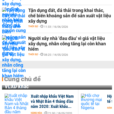
Tận dụng đất, đá thải trong khai thác,
chế biến khoáng sản để sản xuất vật liệu
xây dựng
THỜI SỰ
-
11:33 | 16/06/2026
Người xây nhà 'đau đầu' vì giá vật liệu
xây dựng, nhân công tăng lại còn khan
hiếm
THỜI SỰ
-
08:25 | 14/05/2026
Cùng chủ đề
VLXD khác
Xuất nhập khẩu Việt Nam
Hội
và Nhật Bản 4 tháng đầu
tế t
năm 2020: Xuất khẩu...
HÀNG
HÀNG HÓA
-
21:00 | 18/05/2020