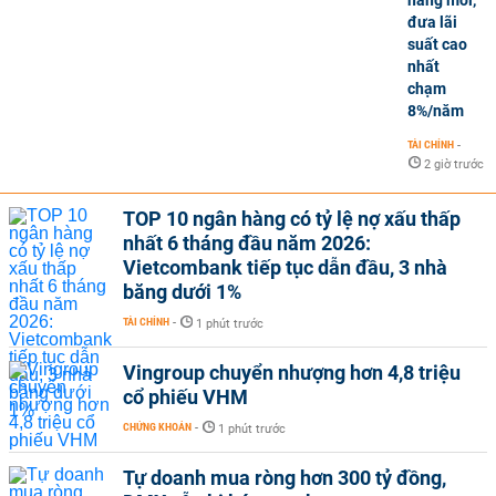
hàng mới,
đưa lãi
suất cao
nhất
chạm
8%/năm
TÀI CHÍNH
-
2 giờ trước
TOP 10 ngân hàng có tỷ lệ nợ xấu thấp
nhất 6 tháng đầu năm 2026:
Vietcombank tiếp tục dẫn đầu, 3 nhà
băng dưới 1%
TÀI CHÍNH
-
1 phút trước
Vingroup chuyển nhượng hơn 4,8 triệu
cổ phiếu VHM
CHỨNG KHOÁN
-
1 phút trước
Tự doanh mua ròng hơn 300 tỷ đồng,