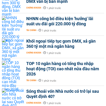
DMX vẫn bị bán mạnh
CHỨNG KHOÁN
-
1 phút trước
NHNN công bố điều kiện 'hưởng' lãi
suất ưu đãi gói 220.000 tỷ đồng
TÀI CHÍNH
-
1 phút trước
Khối ngoại tiếp tục gom DMX, xả gần
360 tỷ một mã ngân hàng
CHỨNG KHOÁN
-
1 phút trước
TOP 10 ngân hàng có tổng thu nhập
hoạt động (TOI) cao nhất nửa đầu năm
2026
TÀI CHÍNH
-
1 phút trước
Sóng thoái vốn Nhà nước có trở lại sau
Quyết định 40?
CHỨNG KHOÁN
-
1 phút trước