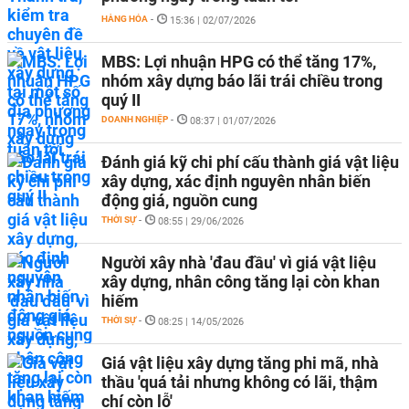
HÀNG HÓA
-
15:36 | 02/07/2026
MBS: Lợi nhuận HPG có thể tăng 17%,
nhóm xây dựng báo lãi trái chiều trong
quý II
DOANH NGHIỆP
-
08:37 | 01/07/2026
Đánh giá kỹ chi phí cấu thành giá vật liệu
xây dựng, xác định nguyên nhân biến
động giá, nguồn cung
THỜI SỰ
-
08:55 | 29/06/2026
Người xây nhà 'đau đầu' vì giá vật liệu
xây dựng, nhân công tăng lại còn khan
hiếm
THỜI SỰ
-
08:25 | 14/05/2026
Giá vật liệu xây dựng tăng phi mã, nhà
thầu 'quá tải nhưng không có lãi, thậm
chí còn lỗ'