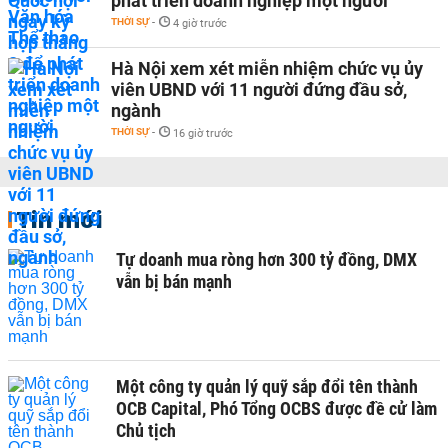
phát triển doanh nghiệp một người
THỜI SỰ
-
4 giờ trước
Hà Nội xem xét miễn nhiệm chức vụ ủy
viên UBND với 11 người đứng đầu sở,
ngành
THỜI SỰ
-
16 giờ trước
Tin mới
Tự doanh mua ròng hơn 300 tỷ đồng, DMX
vẫn bị bán mạnh
Một công ty quản lý quỹ sắp đổi tên thành
OCB Capital, Phó Tổng OCBS được đề cử làm
Chủ tịch