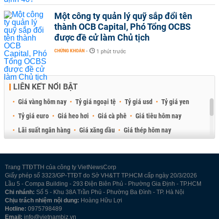
Một công ty quản lý quỹ sắp đổi tên
thành OCB Capital, Phó Tổng OCBS
được đề cử làm Chủ tịch
CHỨNG KHOÁN
-
1 phút trước
LIÊN KẾT NỔI BẬT
Giá vàng hôm nay
Tỷ giá ngoại tệ
Tỷ giá usd
Tỷ giá yen
Tỷ giá euro
Giá heo hơi
Giá cà phê
Giá tiêu hôm nay
Lãi suất ngân hàng
Giá xăng dầu
Giá thép hôm nay
Giá sầu riêng
Giá thịt heo
Giá gạo
Giá cao su
Best Retail Brokers
Diễn đàn đầu tư Việt Nam 2026
Trang TTĐTTH của công ty VietNewsCorp
Giấy phép số 3323/GP-TTĐT do Sở VH&TT TP.HCM cấp ngày 20/3/2026
Lầu 5 - Compa Building - 293 Điện Biên Phủ - Phường Gia Định - TP.HCM
Chi nhánh:
Số 5 - Khu 38A Trần Phú - Phường Ba Đình - TP. Hà Nội
Chịu trách nhiệm nội dung:
Hoàng Hữu Lợi
Hotline:
0975798489
Email:
info@vietnambiz.vn