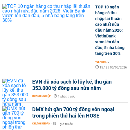
TOP 10 ngân
hàng có thu
nhập lãi thuần
cao nhất nửa
đầu năm 2026:
VietinBank
vươn lên dẫn
đầu, 5 nhà băng
tăng trên 30%
TÀI CHÍNH
-
15:12 | 05/08/2026
EVN đã xóa sạch lỗ lũy kế, thu gần
353.000 tỷ đồng sau nửa năm
DOANH NGHIỆP
-
1 phút trước
DMX hút gần 700 tỷ đồng vốn ngoại
trong phiên thứ hai lên HOSE
CHỨNG KHOÁN
-
1 giờ trước