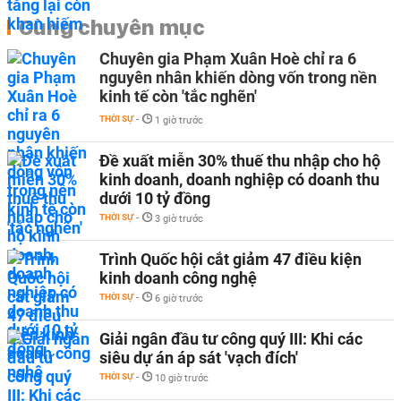
Cùng chuyên mục
Chuyên gia Phạm Xuân Hoè chỉ ra 6
nguyên nhân khiến dòng vốn trong nền
kinh tế còn 'tắc nghẽn'
THỜI SỰ
-
1 giờ trước
Đề xuất miễn 30% thuế thu nhập cho hộ
kinh doanh, doanh nghiệp có doanh thu
dưới 10 tỷ đồng
THỜI SỰ
-
3 giờ trước
Trình Quốc hội cắt giảm 47 điều kiện
kinh doanh công nghệ
THỜI SỰ
-
6 giờ trước
Giải ngân đầu tư công quý III: Khi các
siêu dự án áp sát 'vạch đích'
THỜI SỰ
-
10 giờ trước