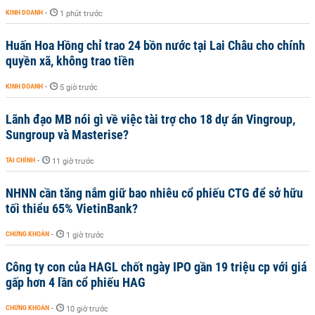
KINH DOANH
-
1 phút trước
Huấn Hoa Hồng chỉ trao 24 bồn nước tại Lai Châu cho chính
quyền xã, không trao tiền
KINH DOANH
-
5 giờ trước
Lãnh đạo MB nói gì về việc tài trợ cho 18 dự án Vingroup,
Sungroup và Masterise?
TÀI CHÍNH
-
11 giờ trước
NHNN cần tăng nắm giữ bao nhiêu cổ phiếu CTG để sở hữu
tối thiểu 65% VietinBank?
CHỨNG KHOÁN
-
1 giờ trước
Công ty con của HAGL chốt ngày IPO gần 19 triệu cp với giá
gấp hơn 4 lần cổ phiếu HAG
CHỨNG KHOÁN
-
10 giờ trước