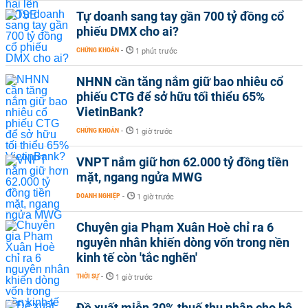
Tự doanh sang tay gần 700 tỷ đồng cổ
phiếu DMX cho ai?
CHỨNG KHOÁN
-
1 phút trước
NHNN cần tăng nắm giữ bao nhiêu cổ
phiếu CTG để sở hữu tối thiểu 65%
VietinBank?
CHỨNG KHOÁN
-
1 giờ trước
VNPT nắm giữ hơn 62.000 tỷ đồng tiền
mặt, ngang ngửa MWG
DOANH NGHIỆP
-
1 giờ trước
Chuyên gia Phạm Xuân Hoè chỉ ra 6
nguyên nhân khiến dòng vốn trong nền
kinh tế còn 'tắc nghẽn'
THỜI SỰ
-
1 giờ trước
Đề xuất miễn 30% thuế thu nhập cho hộ