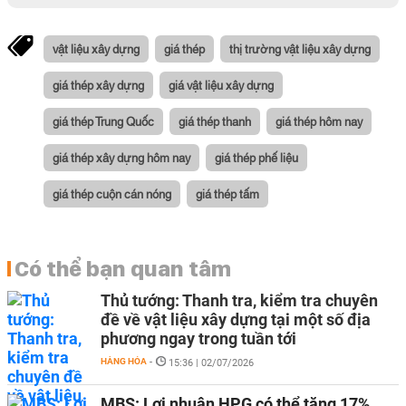
vật liệu xây dựng
giá thép
thị trường vật liệu xây dựng
giá thép xây dựng
giá vật liệu xây dựng
giá thép Trung Quốc
giá thép thanh
giá thép hôm nay
giá thép xây dựng hôm nay
giá thép phế liệu
giá thép cuộn cán nóng
giá thép tấm
Có thể bạn quan tâm
Thủ tướng: Thanh tra, kiểm tra chuyên
đề về vật liệu xây dựng tại một số địa
phương ngay trong tuần tới
HÀNG HÓA
-
15:36 | 02/07/2026
MBS: Lợi nhuận HPG có thể tăng 17%,