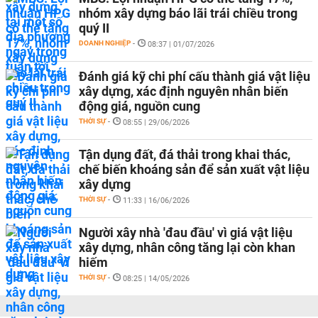
nhóm xây dựng báo lãi trái chiều trong
quý II
DOANH NGHIỆP
-
08:37 | 01/07/2026
Đánh giá kỹ chi phí cấu thành giá vật liệu
xây dựng, xác định nguyên nhân biến
động giá, nguồn cung
THỜI SỰ
-
08:55 | 29/06/2026
Tận dụng đất, đá thải trong khai thác,
chế biến khoáng sản để sản xuất vật liệu
xây dựng
THỜI SỰ
-
11:33 | 16/06/2026
Người xây nhà 'đau đầu' vì giá vật liệu
xây dựng, nhân công tăng lại còn khan
hiếm
THỜI SỰ
-
08:25 | 14/05/2026