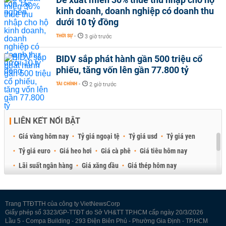
kinh doanh, doanh nghiệp có doanh thu
dưới 10 tỷ đồng
THỜI SỰ
-
3 giờ trước
BIDV sắp phát hành gần 500 triệu cổ
phiếu, tăng vốn lên gần 77.800 tỷ
TÀI CHÍNH
-
2 giờ trước
LIÊN KẾT NỔI BẬT
Giá vàng hôm nay
Tỷ giá ngoại tệ
Tỷ giá usd
Tỷ giá yen
Tỷ giá euro
Giá heo hơi
Giá cà phê
Giá tiêu hôm nay
Lãi suất ngân hàng
Giá xăng dầu
Giá thép hôm nay
Giá sầu riêng
Giá thịt heo
Giá gạo
Giá cao su
Best Retail Brokers
Diễn đàn đầu tư Việt Nam 2026
Trang TTĐTTH của công ty VietNewsCorp
Giấy phép số 3323/GP-TTĐT do Sở VH&TT TP.HCM cấp ngày 20/3/2026
Lầu 5 - Compa Building - 293 Điện Biên Phủ - Phường Gia Định - TP.HCM