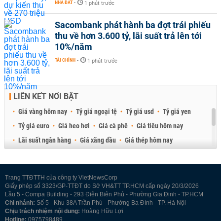
NHÀ ĐẤT
-
1 phút trước
Sacombank phát hành ba đợt trái phiếu
thu về hơn 3.600 tỷ, lãi suất trả lên tới
10%/năm
TÀI CHÍNH
-
1 phút trước
LIÊN KẾT NỔI BẬT
Giá vàng hôm nay
Tỷ giá ngoại tệ
Tỷ giá usd
Tỷ giá yen
Tỷ giá euro
Giá heo hơi
Giá cà phê
Giá tiêu hôm nay
Lãi suất ngân hàng
Giá xăng dầu
Giá thép hôm nay
Giá sầu riêng
Giá thịt heo
Giá gạo
Giá cao su
Best Retail Brokers
Diễn đàn đầu tư Việt Nam 2026
Trang TTĐTTH của công ty VietNewsCorp
Giấy phép số 3323/GP-TTĐT do Sở VH&TT TP.HCM cấp ngày 20/3/2026
Lầu 5 - Compa Building - 293 Điện Biên Phủ - Phường Gia Định - TP.HCM
Chi nhánh:
Số 5 - Khu 38A Trần Phú - Phường Ba Đình - TP. Hà Nội
Chịu trách nhiệm nội dung:
Hoàng Hữu Lợi
Hotline:
0975798489