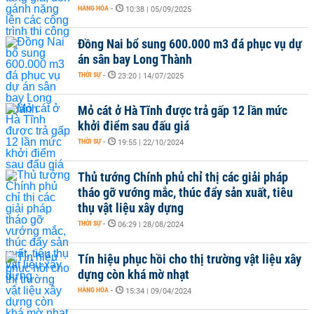
HÀNG HÓA
-
10:38 | 05/09/2025
Đồng Nai bổ sung 600.000 m3 đá phục vụ dự
án sân bay Long Thành
THỜI SỰ
-
23:20 | 14/07/2025
Mỏ cát ở Hà Tĩnh được trả gấp 12 lần mức
khởi điểm sau đấu giá
THỜI SỰ
-
19:55 | 22/10/2024
Thủ tướng Chính phủ chỉ thị các giải pháp
tháo gỡ vướng mắc, thúc đẩy sản xuất, tiêu
thụ vật liệu xây dựng
THỜI SỰ
-
06:29 | 28/08/2024
Tín hiệu phục hồi cho thị trường vật liệu xây
dựng còn khá mờ nhạt
HÀNG HÓA
-
15:34 | 09/04/2024