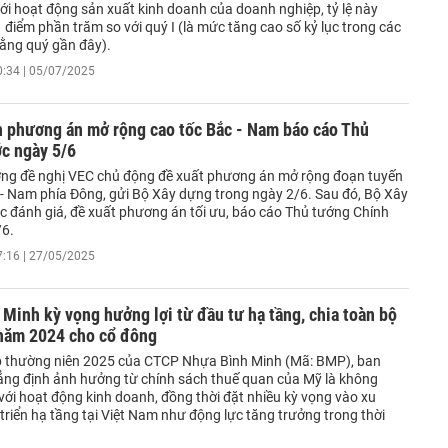
ới hoạt động sản xuất kinh doanh của doanh nghiệp, tỷ lệ này
1 điểm phần trăm so với quý I (là mức tăng cao số kỷ lục trong các
hằng quý gần đây).
0:34 | 05/07/2025
n phương án mở rộng cao tốc Bắc - Nam báo cáo Thủ
c ngày 5/6
ng đề nghị VEC chủ động đề xuất phương án mở rộng đoạn tuyến
 - Nam phía Đông, gửi Bộ Xây dựng trong ngày 2/6. Sau đó, Bộ Xây
c đánh giá, đề xuất phương án tối ưu, báo cáo Thủ tướng Chính
/6.
7:16 | 27/05/2025
Minh kỳ vọng hưởng lợi từ đầu tư hạ tầng, chia toàn bộ
 năm 2024 cho cổ đông
p thường niên 2025 của CTCP Nhựa Bình Minh (Mã: BMP), ban
ẳng định ảnh hưởng từ chính sách thuế quan của Mỹ là không
với hoạt động kinh doanh, đồng thời đặt nhiều kỳ vọng vào xu
riển hạ tầng tại Việt Nam như động lực tăng trưởng trong thời