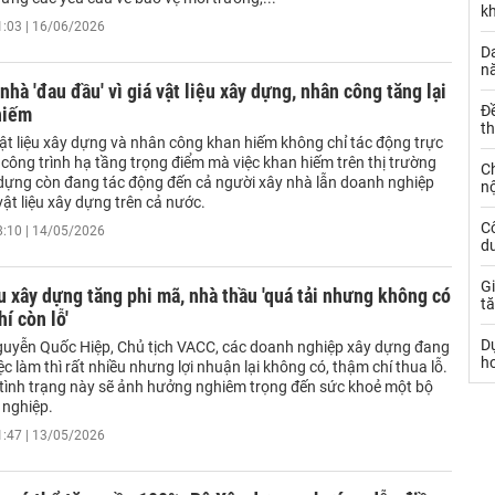
k
1:03 | 16/06/2026
Da
n
nhà 'đau đầu' vì giá vật liệu xây dựng, nhân công tăng lại
Đ
hiếm
t
vật liệu xây dựng và nhân công khan hiếm không chỉ tác động trực
 công trình hạ tầng trọng điểm mà việc khan hiếm trên thị trường
C
y dựng còn đang tác động đến cả người xây nhà lẫn doanh nghiệp
nộ
ật liệu xây dựng trên cả nước.
C
8:10 | 14/05/2026
dư
Gi
ệu xây dựng tăng phi mã, nhà thầu 'quá tải nhưng không có
tă
hí còn lỗ'
D
uyễn Quốc Hiệp, Chủ tịch VACC, các doanh nghiệp xây dựng đang
h
việc làm thì rất nhiều nhưng lợi nhuận lại không có, thậm chí thua lỗ.
 tình trạng này sẽ ảnh hưởng nghiêm trọng đến sức khoẻ một bộ
nghiệp.
1:47 | 13/05/2026