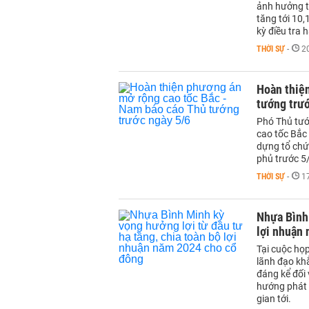
ảnh hưởng t
tăng tới 10,
kỳ điều tra 
THỜI SỰ
-
2
Hoàn thiệ
tướng trướ
Phó Thủ tướ
cao tốc Bắc
dựng tổ chứ
phủ trước 5
THỜI SỰ
-
1
Nhựa Bình 
lợi nhuận
Tại cuộc họ
lãnh đạo kh
đáng kể đối 
hướng phát t
gian tới.