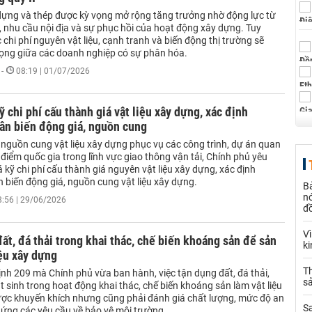
ựng và thép được kỳ vọng mở rộng tăng trưởng nhờ động lực từ
, nhu cầu nội địa và sự phục hồi của hoạt động xây dựng. Tuy
c chi phí nguyên vật liệu, cạnh tranh và biến động thị trường sẽ
 vọng giữa các doanh nghiệp có sự phân hóa.
-
08:19 | 01/07/2026
ỹ chi phí cấu thành giá vật liệu xây dựng, xác định
ân biến động giá, nguồn cung
nguồn cung vật liệu xây dựng phục vụ các công trình, dự án quan
 điểm quốc gia trong lĩnh vực giao thông vận tải, Chính phủ yêu
 kỹ chi phí cấu thành giá nguyên vật liệu xây dựng, xác định
 biến động giá, nguồn cung vật liệu xây dựng.
B
nó
8:56 | 29/06/2026
đ
V
ất, đá thải trong khai thác, chế biến khoáng sản để sản
k
iệu xây dựng
Th
ịnh 209 mà Chính phủ vừa ban hành, việc tận dụng đất, đá thải,
sả
t sinh trong hoạt động khai thác, chế biến khoáng sản làm vật liệu
ợc khuyến khích nhưng cũng phải đánh giá chất lượng, mức độ an
S
ứng các yêu cầu về bảo vệ môi trường,...