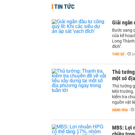
TIN TỨC
Giải ngân 
Bước sang qu
của kế hoạch
Long Thành v
đích".
THỜI SỰ
-
24
Thủ tướng:
một số địa
Thủ tướng gi
Môi trường,
kiểm tra chu
nguồn vật li
HÀNG HÓA
-
MBS: Lợi n
chiều tron