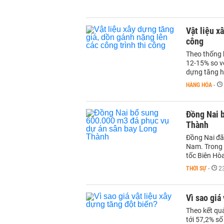
Vật liệu x
công
Theo thống 
12-15% so v
dựng tăng 
HÀNG HÓA
-
Đồng Nai 
Thành
Đồng Nai đã
Nam. Trong 
tốc Biên Hò
THỜI SỰ
-
2
Vì sao giá
Theo kết quả
tới 57,2% số