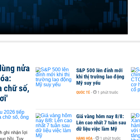
 dùng nửa
S&P 500 lên đỉnh mới
hóa:
khi thị trường lao động
Mỹ suy yếu
a chữ số,
QUỐC TẾ
-
1 phút trước
ơi'
Giá vàng hôm nay 8/8:
Lên cao nhất 7 tuần sau
dữ liệu việc làm Mỹ
h ghi nhận lợi
hục hồi. Tuy
HÀNG HÓA
-
1 phút trước