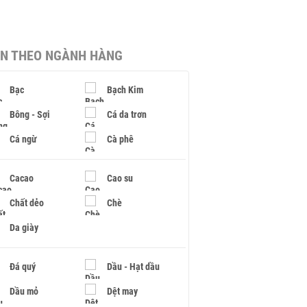
IN THEO NGÀNH HÀNG
Bạc
Bạch Kim
Bông - Sợi
Cá da trơn
Cá ngừ
Cà phê
Cacao
Cao su
Chất dẻo
Chè
Da giày
Đá quý
Dầu - Hạt dầu
Dầu mỏ
Dệt may