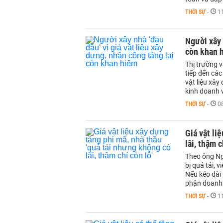
THỜI SỰ
-
1
Người xây 
còn khan 
Thị trường 
tiếp đến các
vật liệu xâ
kinh doanh v
THỜI SỰ
-
0
Giá vật li
lãi, thậm c
Theo ông Ng
bị quá tải, 
Nếu kéo dài
phận doanh 
THỜI SỰ
-
1