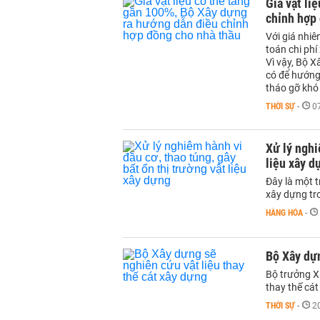
Giá vật li
chỉnh hợp
Với giá nhi
toán chi phí
Vì vậy, Bộ 
có để hướng
tháo gỡ khó
THỜI SỰ
-
0
Xử lý nghi
liệu xây d
Đây là một 
xây dựng tr
HÀNG HÓA
-
Bộ Xây dựn
Bộ trưởng X
thay thế cát
THỜI SỰ
-
2