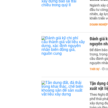
Ngành xây d
đầu tư công
nhiên, áp lự
khiến triển
DOANH NGHIỆP
Đánh giá k
nguyên nh
Để đảm bảo 
trọng, trọng
cầu đánh giá
nguyên nhân
THỜI SỰ
-
0
Tận dụng đ
xuất vật l
Theo Nghị đ
phế thải phá
xây dựng đư
toàn và đáp 