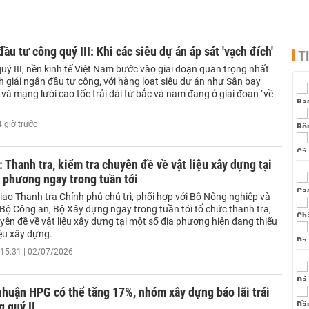
đầu tư công quý III: Khi các siêu dự án áp sát 'vạch đích'
T
ý III, nền kinh tế Việt Nam bước vào giai đoạn quan trọng nhất
 giải ngân đầu tư công, với hàng loạt siêu dự án như Sân bay
à mạng lưới cao tốc trải dài từ bắc và nam đang ở giai đoạn "về
 giờ trước
 Thanh tra, kiểm tra chuyên đề về vật liệu xây dựng tại
 phương ngay trong tuần tới
ao Thanh tra Chính phủ chủ trì, phối hợp với Bộ Nông nghiệp và
 Bộ Công an, Bộ Xây dựng ngay trong tuần tới tổ chức thanh tra,
yên đề về vật liệu xây dựng tại một số địa phương hiện đang thiếu
ệu xây dựng.
15:31 | 02/07/2026
huận HPG có thể tăng 17%, nhóm xây dựng báo lãi trái
g quý II