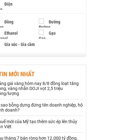
Điện
Đồng
Đường
Ethanol
Gạo
Gia súc - Gia cầm
Giấy
Gỗ
TIN MỚI NHẤT
Hạt điều
Hồ tiêu - Hạt tiêu
ảng giá vàng hôm nay 8/8 đồng loạt tăng
Khí đốt
ng, vàng nhẫn DOJI vọt 2,5 triệu
ồng/lượng
Kim loại khác
Mắc ca
ì sao bỗng dưng đứng tên doanh nghiệp, hộ
inh doanh?
Muối
Ngũ cốc
uế mới của Mỹ tạo thêm sức ép lên thủy
Nhựa - Hạt nhựa
n Việt
au tháng 7 bán ròng hơn 12.000 tỷ đồng,