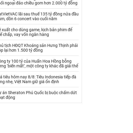
Palladium
Phân bón
hối ngoại đảo chiều gom hơn 2.000 tỷ đồng
Rau - Củ -Quả
Sắt thép
tVietVAC lãi sau thuế 135 tỷ đồng nửa đầu
ăm, dồn 6 concert vào cuối năm
Sữa
ề xuất cho dùng game, kịch bản phim để
hế chấp, vay vốn ngân hàng
Than
Thức ăn chăn nuôi
hủ tịch HĐQT Khoáng sản Hưng Thịnh phải
p lại hơn 1.500 tỷ đồng
Thủy hải sản khác
Tôm
ông ty 100 tỷ của Huấn Hoa Hồng bỗng
Vàng
ng ‘biến mất’, một công ty khác đã giải thể
á tiêu hôm nay 8/8: Tiêu Indonesia tiếp đà
VLXD khác
Xăng dầu
ng nhẹ, Việt Nam giữ giá ổn định
Xi măng - Clynker
ự án Sheraton Phú Quốc bị buộc chấm dứt
oạt động