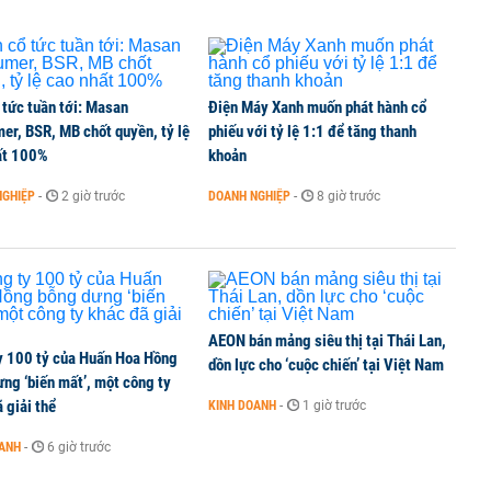
 tức tuần tới: Masan
Điện Máy Xanh muốn phát hành cổ
er, BSR, MB chốt quyền, tỷ lệ
phiếu với tỷ lệ 1:1 để tăng thanh
ất 100%
khoản
NGHIỆP
-
2 giờ trước
DOANH NGHIỆP
-
8 giờ trước
AEON bán mảng siêu thị tại Thái Lan,
y 100 tỷ của Huấn Hoa Hồng
dồn lực cho ‘cuộc chiến’ tại Việt Nam
ng ‘biến mất’, một công ty
 giải thể
KINH DOANH
-
1 giờ trước
OANH
-
6 giờ trước