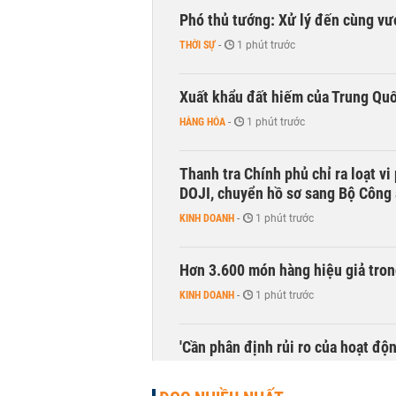
Phó thủ tướng: Xử lý đến cùng v
THỜI SỰ
-
1 phút trước
Xuất khẩu đất hiếm của Trung Qu
HÀNG HÓA
-
1 phút trước
Thanh tra Chính phủ chỉ ra loạt v
DOJI, chuyển hồ sơ sang Bộ Công
KINH DOANH
-
1 phút trước
Hơn 3.600 món hàng hiệu giả tron
KINH DOANH
-
1 phút trước
'Cần phân định rủi ro của hoạt độn
THỜI SỰ
-
1 phút trước