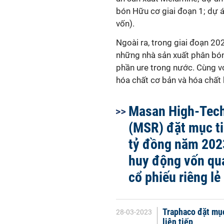
bón Hữu cơ giai đoạn 1; dự 
vốn).
Ngoài ra, trong giai đoạn 20
những
nhà sản xuất phân bón 
phần ure trong nước.
Cùng vớ
hóa chất cơ bản và hóa chất
Masan High-Tech
(MSR) đặt mục ti
tỷ đồng năm 202
huy động vốn qu
cổ phiếu riêng lẻ
Traphaco đặt mục
28-03-2023
liên tiếp