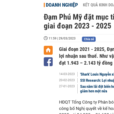
DOANH NGHIỆP
KẾT QUẢ KINH D
Đạm Phú Mỹ đặt mục tiê
giai đoạn 2023 - 2025
11:59 | 29/03/2023
Chia sẻ
Giai đoạn 2021 - 2025, Đạ
lợi nhuận sau thuế. Như v
đạt 1.943 – 2.143 tỷ đồng 
'Shark' Louis Nguyễn 
14-03-2023
SSI Research: Lợi nhu
20-02-2023
Sau năm lãi đột biến 
27-01-2023
giảm hơn một nửa
HĐQT
Tổng Công ty Phân bó
công bố Nghị quyết về kế ho