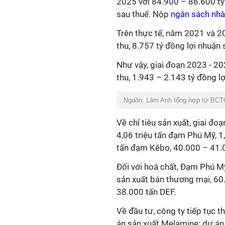
2025 với 84.900 – 86.600 tỷ
sau thuế. Nộp
ngân sách nh
Trên thực tế, năm 2021 và 
thu, 8.757 tỷ đồng lợi nhuận 
Như vậy, giai đoạn 2023 - 2
thu, 1.943 – 2.143 tỷ đồng l
Nguồn: Lâm Anh tổng hợp từ BCT
Về chỉ tiêu sản xuất, giai đ
4,06 triệu tấn đạm Phú Mỹ, 1
tấn đạm Kêbo, 40.000 – 41.
Đối với hoá chất, Đạm Phú M
sản xuất bán thương mại, 60
38.000 tấn DEF.
Về đầu tư, công ty tiếp tục 
án sản xuất Melamine; dự án