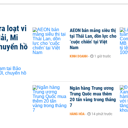
a loạt vi
AEON bán mảng siêu thị
ải, Mi
tại Thái Lan, dồn lực cho
‘cuộc chiến’ tại Việt
chuyển hồ
Nam
KINH DOANH
-
1 giờ trước
Ngân hàng Trung ương
Trung Quốc mua thêm
20 tấn vàng trong tháng
7
HÀNG HÓA
-
14 phút trước