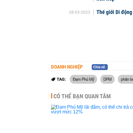
Thế giới Di động
28-03-2023
DOANH NGHIỆP
Chia sẻ
Đạm Phú Mỹ
DPM
phân b
TAG:
CÓ THỂ BẠN QUAN TÂM