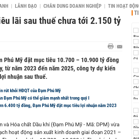
OANH
LÃNH ĐẠO
CHÂN DUNG DOANH NGHIỆP
TIN HOẠT ĐỘN
T
u lãi sau thuế chưa tới 2.150 tỷ
m Phú Mỹ đặt mục tiêu 10.700 – 10.900 tỷ đồng
ậy, từ năm 2023 đến năm 2025, công ty dự kiến
lợi nhuận sau thuế.
xin rút khỏi HĐQT của Đạm Phú Mỹ
ận Đạm Phú Mỹ có thể giảm mạnh nhất trong quý I
hơn 6.400 tỷ đồng, Đạm Phú Mỹ đặt mục tiêu lợi nhuận năm 2023
n và Hóa chất Dầu khí (Đạm Phú Mỹ - Mã: DPM)
vừa
ạch hoạt động sản xuất kinh doanh giai đoạn 2021 –