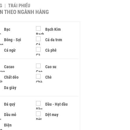
G
TRÁI PHIẾU
IN THEO NGÀNH HÀNG
Bạc
Bạch Kim
Bông - Sợi
Cá da trơn
Cá ngừ
Cà phê
Cacao
Cao su
Chất dẻo
Chè
Da giày
Đá quý
Dầu - Hạt dầu
Dầu mỏ
Dệt may
Điện