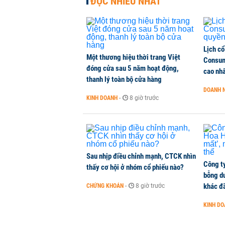
ĐỌC NHIỀU NHẤT
Lịch cổ
Một thương hiệu thời trang Việt
Consum
đóng cửa sau 5 năm hoạt động,
cao nh
thanh lý toàn bộ cửa hàng
DOANH 
KINH DOANH
-
8 giờ trước
Sau nhịp điều chỉnh mạnh, CTCK nhìn
Công t
thấy cơ hội ở nhóm cổ phiếu nào?
bỗng dư
khác đã
CHỨNG KHOÁN
-
8 giờ trước
KINH D