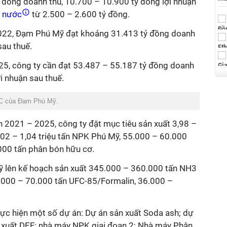
 đồng doanh thu, 10.700 – 10.900 tỷ đồng lợi nhuận
à nước
từ 2.500 – 2.600 tỷ đồng.
2022, Đạm Phú Mỹ đạt
khoảng 31.413 tỷ đồng doanh
sau thuế.
025, công ty cần đạt 53.487 – 55.187 tỷ đồng doanh
ợi nhuận sau thuế.
C của Đạm Phú Mỹ.
oạn 2021 – 2025, công ty đặt mục tiêu sản xuất 3,98 –
,02 – 1,04 triệu tấn NPK Phú Mỹ, 55.000 – 60.000
000 tấn phân bón hữu cơ.
ỹ lên kế hoạch sản xuất 345.000 – 360.000 tấn NH3
.000 – 70.000 tấn UFC-85/Formalin, 36.000 –
thực hiện một số dự án: Dự án sản xuất Soda ash; dự
 xuất DEF; nhà máy NPK giai đoạn 2; Nhà máy Phân