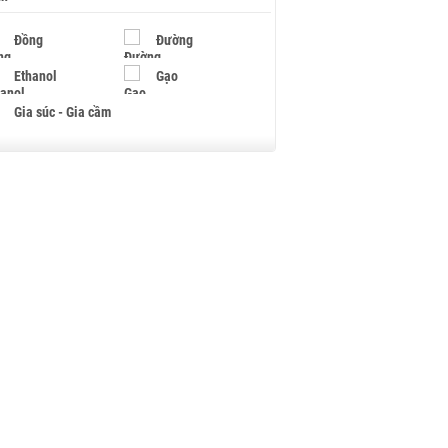
Đồng
Đường
Ethanol
Gạo
Gia súc - Gia cầm
Giấy
Gỗ
Hạt điều
Hồ tiêu - Hạt tiêu
Khí đốt
Kim loại khác
Mắc ca
Muối
Ngũ cốc
Nhựa - Hạt nhựa
Palladium
Phân bón