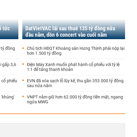
ổ tức
DatVietVAC lãi sau thuế 135 tỷ đồng nửa
đầu năm, dồn 6 concert vào cuối năm
 tỷ đồng
Chủ tịch HĐQT Khoáng sản Hưng Thịnh phải nộp lại
hơn 1.500 tỷ đồng
i gấp 3,6
Điện Máy Xanh muốn phát hành cổ phiếu với tỷ lệ
1:1 để tăng thanh khoản
 cổ phiếu
EVN đã xóa sạch lỗ lũy kế, thu gần 353.000 tỷ đồng
sau nửa năm
 'khủng'
VNPT nắm giữ hơn 62.000 tỷ đồng tiền mặt, ngang
ngửa MWG