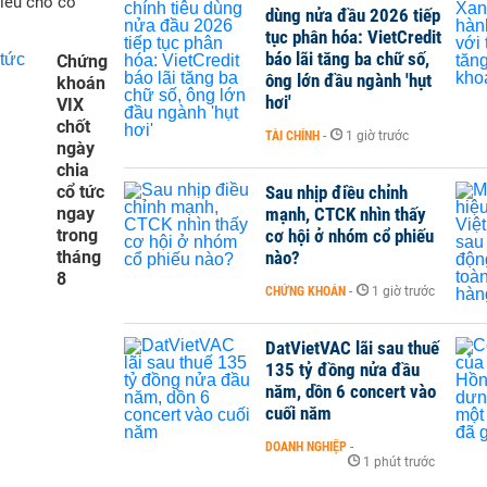
hiếu cho cổ
dùng nửa đầu 2026 tiếp
tục phân hóa: VietCredit
báo lãi tăng ba chữ số,
Chứng
ông lớn đầu ngành 'hụt
khoán
hơi'
VIX
chốt
TÀI CHÍNH
-
1 giờ trước
ngày
chia
cổ tức
Sau nhịp điều chỉnh
ngay
mạnh, CTCK nhìn thấy
trong
cơ hội ở nhóm cổ phiếu
tháng
nào?
8
CHỨNG KHOÁN
-
1 giờ trước
DatVietVAC lãi sau thuế
135 tỷ đồng nửa đầu
năm, dồn 6 concert vào
cuối năm
DOANH NGHIỆP
-
1 phút trước