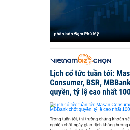
phân bón Đạm Phú Mỹ
Lịch cổ tức tuần tới: Ma
Consumer, BSR, MBBank
quyền, tỷ lệ cao nhất 10
Trong tuần tới, thị trường chứng khoán s
nghiệp chốt ngày giao dịch không hưởng 