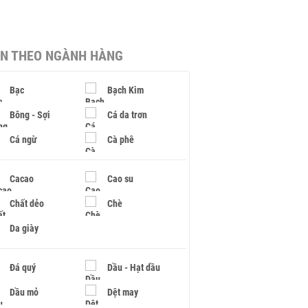
IN THEO NGÀNH HÀNG
Bạc
Bạch Kim
Bông - Sợi
Cá da trơn
Cá ngừ
Cà phê
Cacao
Cao su
Chất dẻo
Chè
Da giày
Đá quý
Dầu - Hạt dầu
Dầu mỏ
Dệt may