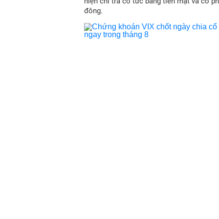
hiện chi trả cổ tức bằng tiền mặt và cổ p
đông.