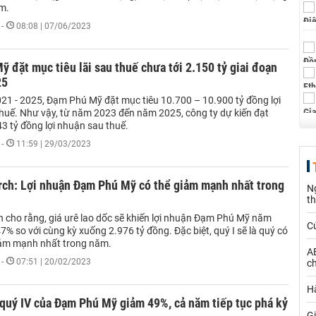
m.
-
08:08 | 07/06/2023
 đặt mục tiêu lãi sau thuế chưa tới 2.150 tỷ giai đoạn
25
021 - 2025, Đạm Phú Mỹ đặt mục tiêu 10.700 – 10.900 tỷ đồng lợi
huế. Như vậy, từ năm 2023 đến năm 2025, công ty dự kiến đạt
3 tỷ đồng lợi nhuận sau thuế.
-
11:59 | 29/03/2023
rch: Lợi nhuận Đạm Phú Mỹ có thể giảm mạnh nhất trong
N
t
h cho rằng, giá urê lao dốc sẽ khiến lợi nhuận Đạm Phú Mỹ năm
C
% so với cùng kỳ xuống 2.976 tỷ đồng. Đặc biệt, quý I sẽ là quý có
iảm mạnh nhất trong năm.
AE
-
07:51 | 20/02/2023
ch
Hà
quý IV của Đạm Phú Mỹ giảm 49%, cả năm tiếp tục phá kỷ
Gi