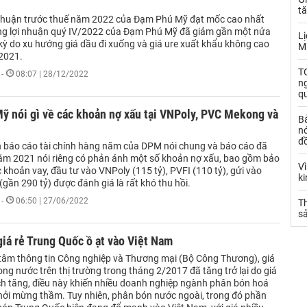
t
 nhuận trước thuế năm 2022 của Đạm Phú Mỹ đạt mốc cao nhất
ưng lợi nhuận quý IV/2022 của Đạm Phú Mỹ đã giảm gần một nửa
Lị
 kỳ do xu hướng giá dầu đi xuống và giá ure xuất khẩu không cao
M
2021.
TO
-
08:07 | 28/12/2022
n
q
ỹ nói gì về các khoản nợ xấu tại VNPoly, PVC Mekong và
B
nó
đ
ên báo cáo tài chính hàng năm của DPM nói chung và báo cáo đã
ăm 2021 nói riêng có phản ánh một số khoản nợ xấu, bao gồm bảo
V
 khoản vay, đầu tư vào VNPoly (115 tỷ), PVFI (110 tỷ), gửi vào
k
ần 290 tỷ) được đánh giá là rất khó thu hồi.
-
06:50 | 27/06/2022
Th
sả
iá rẻ Trung Quốc ồ ạt vào Việt Nam
tâm thông tin Công nghiệp và Thương mại (Bộ Công Thương), giá
ng nước trên thị trường trong tháng 2/2017 đã tăng trở lại do giá
ch tăng, điều này khiến nhiều doanh nghiệp ngành phân bón hoá
hởi mừng thầm. Tuy nhiên, phân bón nước ngoài, trong đó phần