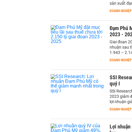
sản xuất đạ
DOANH NGHIỆP
Đạm Phú Mỹ
2023 - 20
Giai đoạn 2
nhuận sau t
1.943 – 2.14
DOANH NGHIỆP
SSI Resea
quý I
SSI Researc
2023 giảm 47
lợi nhuận g
DOANH NGHIỆP
Lợi nhuận 