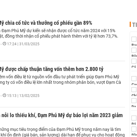
ỹ chia cổ tức và thưởng cổ phiếu gần 89%
T
 Đạm Phú Mỹ dự kiến sẽ nhận được cổ tức năm 2024 với 15%
t, đồng thời nhận cổ phiếu phát hành thêm với tỷ lệ hơn 73,7%.
-
17:24 | 31/03/2025
ỹ được chấp thuận tăng vốn thêm hơn 2.800 tỷ
hêm vốn điều lệ từ nguồn vốn đầu tư phát triển giúp Đạm Phú Mỹ
ông ty có vốn điều lệ lớn nhất trong nhóm phân bón, vượt Đạm Cà
-
15:13 | 13/02/2025
nỗi lo thiếu khí, Đạm Phú Mỹ dự báo lợi năm 2023 giảm
hững mục tiêu trọng điểm của Đạm Phú Mỹ trong năm nay là tìm
khí ổn định (giá bán, sản lượng) dài hạn để phục vụ cho hoạt động