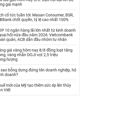
Palladium
Phân bón
ăng giá mạnh
Rau - Củ -Quả
Sắt thép
ch cổ tức tuần tới: Masan Consumer, BSR,
BBank chốt quyền, tỷ lệ cao nhất 100%
Sữa
P 10 ngân hàng lãi lớn nhất từ kinh doanh
goại hối nửa đầu năm 2026: Vietcombank
uán quân, ACB dẫn đầu nhóm tư nhân
Than
Thức ăn chăn nuôi
ảng giá vàng hôm nay 8/8 đồng loạt tăng
Thủy hải sản khác
Tôm
ng, vàng nhẫn DOJI vọt 2,5 triệu
ồng/lượng
Vàng
ì sao bỗng dưng đứng tên doanh nghiệp, hộ
inh doanh?
VLXD khác
Xăng dầu
uế mới của Mỹ tạo thêm sức ép lên thủy
Xi măng - Clynker
n Việt