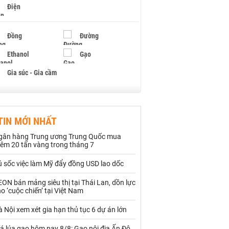
Điện
Đồng
Đường
Ethanol
Gạo
Gia súc - Gia cầm
Giấy
Gỗ
TIN MỚI NHẤT
Hạt điều
Hồ tiêu - Hạt tiêu
gân hàng Trung ương Trung Quốc mua
Khí đốt
hêm 20 tấn vàng trong tháng 7
ú sốc việc làm Mỹ đẩy đồng USD lao dốc
Kim loại khác
Mắc ca
ON bán mảng siêu thị tại Thái Lan, dồn lực
Muối
Ngũ cốc
o ‘cuộc chiến’ tại Việt Nam
Nhựa - Hạt nhựa
 Nội xem xét gia hạn thủ tục 6 dự án lớn
á lúa gạo hôm nay 8/8: Gạo nội địa Ấn Độ