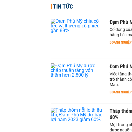
TIN TỨC
Đạm Phú M
Cổ đông của
bằng tiền mặ
DOANH NGHIỆP
Đạm Phú M
Việc tăng t
trở thành c
Mau.
DOANH NGHIỆP
Thấp thỏm 
60%
Một trong n
được nguồn 