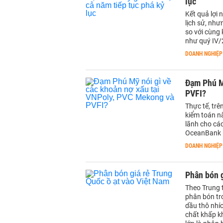
lục
Kết quả lợi
lịch sử, nh
so với cùng
như quý IV/
DOANH NGHIỆP
Đạm Phú M
PVFI?
Thực tế, tr
kiểm toán n
lãnh cho các
OceanBank (g
DOANH NGHIỆP
Phân bón g
Theo Trung 
phân bón tro
dầu thô nhí
chất khấp k