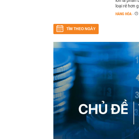
lớn là phân
loại rẻ hơn 
HÀNG HÓA
-
TÌM THEO NGÀY