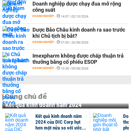
Doanh nghiệp dược chạy đua mở rộng
công suất
DOANH NGHIỆP
-
14:07 | 02/10/2024
Dược Bảo Châu kinh doanh ra sao trước
khi Chủ tịch bị bắt?
DOANH NGHIỆP
-
07:00 | 26/08/2024
Imexpharm không được chấp thuận trả
thưởng bằng cổ phiếu ESOP
DOANH NGHIỆP
-
10:38 | 09/08/2024
Cùng chủ đề
Kết quả kinh doanh năm 2024
Kết quả kinh doanh năm
Doa
2024 của DIC Corp hụt
tho
hơn một nửa so với ước...
phụ