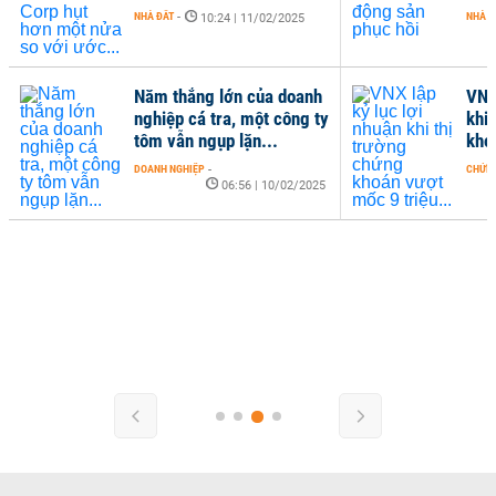
NHÀ ĐẤT
-
NHÀ Đ
10:24 | 11/02/2025
Năm thắng lớn của doanh
VNX
nghiệp cá tra, một công ty
khi
tôm vẫn ngụp lặn...
kho
DOANH NGHIỆP
-
CHỨN
06:56 | 10/02/2025