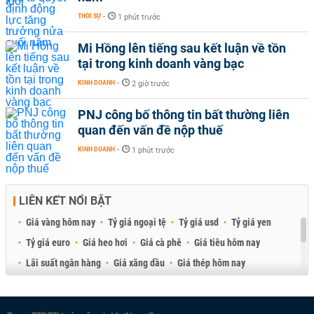
THỜI SỰ
-
1 phút trước
Mi Hồng lên tiếng sau kết luận về tồn
tại trong kinh doanh vàng bạc
KINH DOANH
-
2 giờ trước
PNJ công bố thông tin bất thường liên
quan đến vấn đề nộp thuế
KINH DOANH
-
1 phút trước
LIÊN KẾT NỔI BẬT
Giá vàng hôm nay
Tỷ giá ngoại tệ
Tỷ giá usd
Tỷ giá yen
Tỷ giá euro
Giá heo hơi
Giá cà phê
Giá tiêu hôm nay
Lãi suất ngân hàng
Giá xăng dầu
Giá thép hôm nay
Giá sầu riêng
Giá thịt heo
Giá gạo
Giá cao su
Best Retail Brokers
Diễn đàn đầu tư Việt Nam 2026