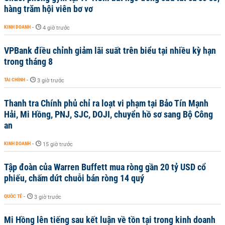
hàng trăm hội viên bơ vơ
KINH DOANH
-
4 giờ trước
VPBank điều chỉnh giảm lãi suất trên biểu tại nhiều kỳ hạn
trong tháng 8
TÀI CHÍNH
-
3 giờ trước
Thanh tra Chính phủ chỉ ra loạt vi phạm tại Bảo Tín Mạnh
Hải, Mi Hồng, PNJ, SJC, DOJI, chuyển hồ sơ sang Bộ Công
an
KINH DOANH
-
15 giờ trước
Tập đoàn của Warren Buffett mua ròng gần 20 tỷ USD cổ
phiếu, chấm dứt chuỗi bán ròng 14 quý
QUỐC TẾ
-
3 giờ trước
Mi Hồng lên tiếng sau kết luận về tồn tại trong kinh doanh