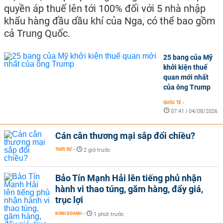
quyền áp thuế lên tới 100% đối với 5 nhà nhập
khẩu hàng đầu dầu khí của Nga, có thể bao gồm
cả Trung Quốc.
25 bang của Mỹ
khởi kiện thuế
quan mới nhất
của ông Trump
QUỐC TẾ
-
07:41 | 04/08/2026
Cán cân thương mại sắp đổi chiều?
THỜI SỰ
-
2 giờ trước
Bảo Tín Mạnh Hải lên tiếng phủ nhận
hành vi thao túng, găm hàng, đẩy giá,
trục lợi
KINH DOANH
-
1 phút trước