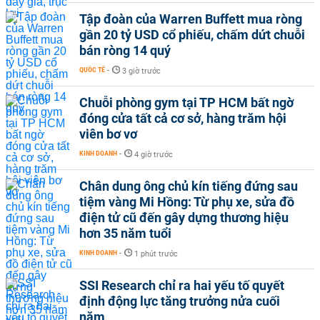
Tập đoàn của Warren Buffett mua ròng
gần 20 tỷ USD cổ phiếu, chấm dứt chuỗi
bán ròng 14 quý
QUỐC TẾ
-
3 giờ trước
Chuỗi phòng gym tại TP HCM bất ngờ
đóng cửa tất cả cơ sở, hàng trăm hội
viên bơ vơ
KINH DOANH
-
4 giờ trước
Chân dung ông chủ kín tiếng đứng sau
tiệm vàng Mi Hồng: Từ phụ xe, sửa đồ
điện tử cũ đến gây dựng thương hiệu
hơn 35 năm tuổi
KINH DOANH
-
1 phút trước
SSI Research chỉ ra hai yếu tố quyết
định động lực tăng trưởng nửa cuối
năm