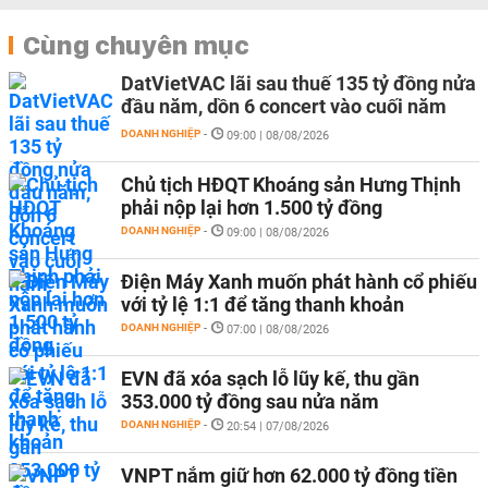
Cùng chuyên mục
DatVietVAC lãi sau thuế 135 tỷ đồng nửa
đầu năm, dồn 6 concert vào cuối năm
DOANH NGHIỆP
-
09:00 | 08/08/2026
Chủ tịch HĐQT Khoáng sản Hưng Thịnh
phải nộp lại hơn 1.500 tỷ đồng
DOANH NGHIỆP
-
09:00 | 08/08/2026
Điện Máy Xanh muốn phát hành cổ phiếu
với tỷ lệ 1:1 để tăng thanh khoản
DOANH NGHIỆP
-
07:00 | 08/08/2026
EVN đã xóa sạch lỗ lũy kế, thu gần
353.000 tỷ đồng sau nửa năm
DOANH NGHIỆP
-
20:54 | 07/08/2026
VNPT nắm giữ hơn 62.000 tỷ đồng tiền