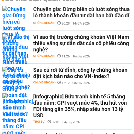
Chuyên gia: Đừng biến cú lướt sóng thua
lỗ thành khoản đầu tư dài hạn bất đắc dĩ
CHỨNG KHOÁN
-
20:28 | 14/07/2026
Vì sao thị trường chứng khoán Việt Nam
thiếu vắng sự dẫn dắt của cổ phiếu công
nghệ?
CHỨNG KHOÁN
-
11:26 | 16/06/2026
Sau cú rơi từ đỉnh, công ty chứng khoán
đặt kịch bản nào cho VN-Index?
CHỨNG KHOÁN
-
15:12 | 08/06/2026
[Infographic] Bức tranh kinh tế 5 tháng
đầu năm: CPI vượt mức 4%, thu hút vốn
FDI tăng gần 35%, nhập siêu hơn 13 tỷ
USD
THỜI SỰ
-
07:01 | 04/06/2026