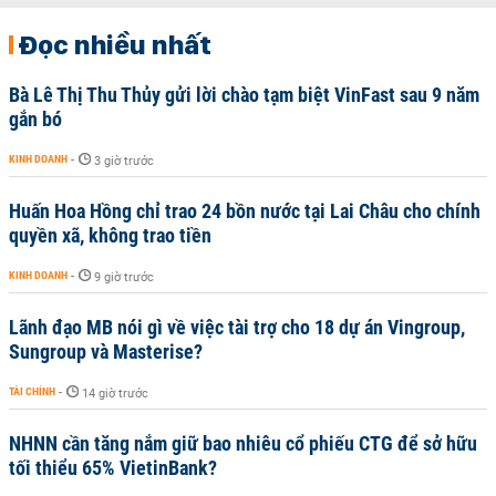
Đọc nhiều nhất
Bà Lê Thị Thu Thủy gửi lời chào tạm biệt VinFast sau 9 năm
gắn bó
KINH DOANH
-
3 giờ trước
Huấn Hoa Hồng chỉ trao 24 bồn nước tại Lai Châu cho chính
quyền xã, không trao tiền
KINH DOANH
-
9 giờ trước
Lãnh đạo MB nói gì về việc tài trợ cho 18 dự án Vingroup,
Sungroup và Masterise?
TÀI CHÍNH
-
14 giờ trước
NHNN cần tăng nắm giữ bao nhiêu cổ phiếu CTG để sở hữu
tối thiểu 65% VietinBank?