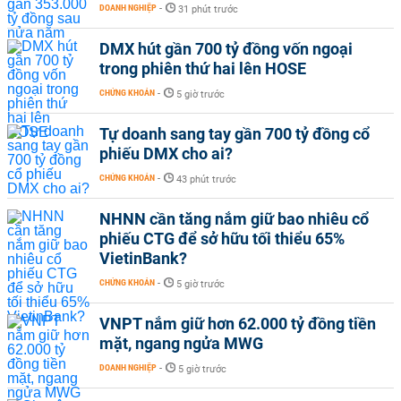
DOANH NGHIỆP
-
31 phút trước
DMX hút gần 700 tỷ đồng vốn ngoại
trong phiên thứ hai lên HOSE
CHỨNG KHOÁN
-
5 giờ trước
Tự doanh sang tay gần 700 tỷ đồng cổ
phiếu DMX cho ai?
CHỨNG KHOÁN
-
43 phút trước
NHNN cần tăng nắm giữ bao nhiêu cổ
phiếu CTG để sở hữu tối thiểu 65%
VietinBank?
CHỨNG KHOÁN
-
5 giờ trước
VNPT nắm giữ hơn 62.000 tỷ đồng tiền
mặt, ngang ngửa MWG
DOANH NGHIỆP
-
5 giờ trước