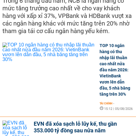
Trong 6 tháng đầu năm, NCB là ngân hàng có
mức tăng trưởng cao nhất về cho vay khách
hàng với xấp xỉ 37%, VPBank và HDBank vượt xa
các ngân hàng khác với mức tăng trên 20% nhờ
tham gia tái cơ cấu ngân hàng yếu kém.
TOP 10 ngân
hàng có thu
nhập lãi thuần
cao nhất nửa
đầu năm 2026:
VietinBank
vươn lên dẫn
đầu, 5 nhà băng
tăng trên 30%
TÀI CHÍNH
-
15:12 | 05/08/2026
EVN đã xóa sạch lỗ lũy kế, thu gần
353.000 tỷ đồng sau nửa năm