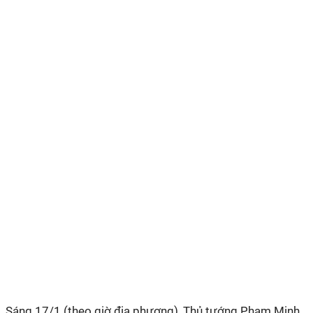
Sáng 17/1 (theo giờ địa phương), Thủ tướng Phạm Minh