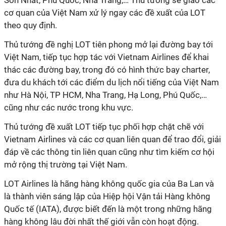
Sơn Nhất, Phú Quốc, Nha Trang,… Thủ tướng sẽ giao các
cơ quan của Việt Nam xử lý ngay các đề xuất của LOT
theo quy định.
Thủ tướng đề nghị LOT tiên phong mở lại đường bay tới
Việt Nam, tiếp tục hợp tác với Vietnam Airlines để khai
thác các đường bay, trong đó có hình thức bay charter,
đưa du khách tới các điểm du lịch nổi tiếng của Việt Nam
như Hà Nội, TP HCM, Nha Trang, Hạ Long, Phú Quốc,…
cũng như các nước trong khu vực.
Thủ tướng đề xuất LOT tiếp tục phối hợp chặt chẽ với
Vietnam Airlines và các cơ quan liên quan để trao đổi, giải
đáp về các thông tin liên quan cũng như tìm kiếm cơ hội
mở rộng thị trường tại Việt Nam.
LOT Airlines là hãng hàng không quốc gia của Ba Lan và
là thành viên sáng lập của Hiệp hội Vận tải Hàng không
Quốc tế (IATA), được biết đến là một trong những hãng
hàng không lâu đời nhất thế giới vẫn còn hoạt động.