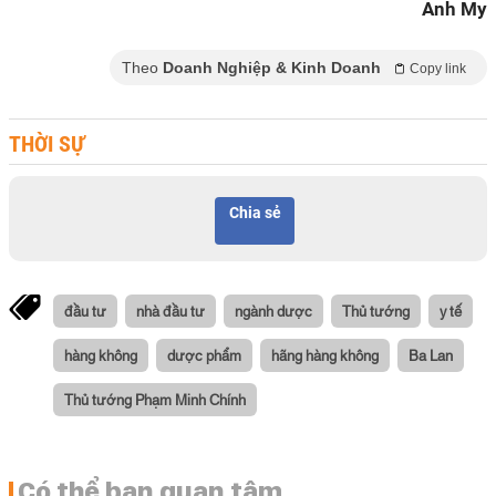
Anh My
Theo
Doanh Nghiệp & Kinh Doanh
Copy link
THỜI SỰ
Chia sẻ
đầu tư
nhà đầu tư
ngành dược
Thủ tướng
y tế
hàng không
dược phẩm
hãng hàng không
Ba Lan
Thủ tướng Phạm Minh Chính
Có thể bạn quan tâm