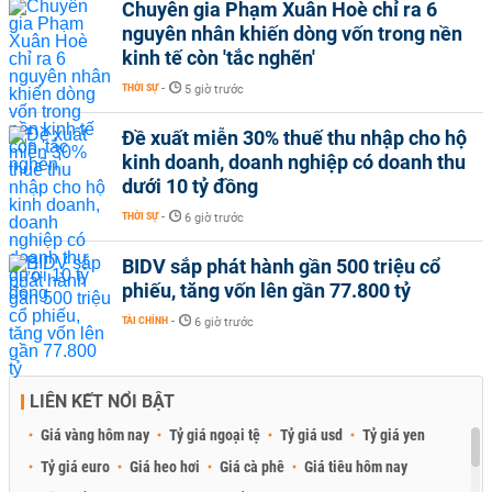
Chuyên gia Phạm Xuân Hoè chỉ ra 6
nguyên nhân khiến dòng vốn trong nền
kinh tế còn 'tắc nghẽn'
THỜI SỰ
-
5 giờ trước
Đề xuất miễn 30% thuế thu nhập cho hộ
kinh doanh, doanh nghiệp có doanh thu
dưới 10 tỷ đồng
THỜI SỰ
-
6 giờ trước
BIDV sắp phát hành gần 500 triệu cổ
phiếu, tăng vốn lên gần 77.800 tỷ
TÀI CHÍNH
-
6 giờ trước
LIÊN KẾT NỔI BẬT
Giá vàng hôm nay
Tỷ giá ngoại tệ
Tỷ giá usd
Tỷ giá yen
Tỷ giá euro
Giá heo hơi
Giá cà phê
Giá tiêu hôm nay