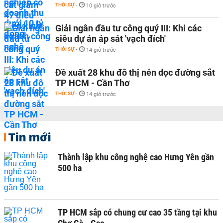
THỜI SỰ
-
10 giờ trước
Giải ngân đầu tư công quý III: Khi các
siêu dự án áp sát 'vạch đích'
THỜI SỰ
-
14 giờ trước
Đề xuất 28 khu đô thị nén dọc đường sắt
TP HCM - Cần Thơ
THỜI SỰ
-
14 giờ trước
Tin mới
Thành lập khu công nghệ cao Hưng Yên gần
500 ha
TP HCM sắp có chung cư cao 35 tầng tại khu