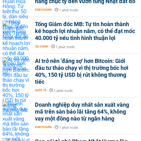
hàng chục tỷ đến vườn tùng Nhật đắt đỏ
KINH DOANH
-
1 phút trước
Tổng Giám đốc MB: Tự tin hoàn thành
kế hoạch lợi nhuận năm, có thể đạt mốc
40.000 tỷ nếu tình hình thuận lợi
TÀI CHÍNH
-
1 phút trước
AI trở nên 'đáng sợ' hơn Bitcoin: Giới
đầu tư tháo chạy vì thị trường bốc hơi
40%, 150 tỷ USD bị rút không thương
tiếc
QUỐC TẾ
-
1 phút trước
Doanh nghiệp duy nhất sản xuất vàng
mã trên sàn báo lãi tăng 64%, không
vay một đồng nào từ ngân hàng
KINH DOANH
-
1 phút trước