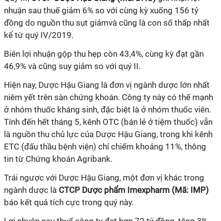
nhuận sau thuế giảm 6% so với cùng kỳ xuống 156 tỷ
đồng do nguồn thu sụt giảmvà cũng là con số thấp nhất
kể từ quý IV/2019.
Biên lợi nhuận gộp thu hẹp còn 43,4%, cùng kỳ đạt gần
46,9% và cũng suy giảm so với quý II.
Hiện nay,
Dược Hậu Giang là đơn vị ngành dược lớn nhất
niêm yết trên
sàn chứng khoán
. Công ty
này
có thế mạnh
ở nhóm thuốc kháng sinh, đặc biệt là ở nhóm thuốc viên.
Tính đến hết tháng 5, k
ênh OTC (bán lẻ ở tiệm thuốc) vẫn
là nguồn thu chủ lực của Dược Hậu Giang, trong khi kênh
ETC (đấu thầu bệnh viện)
chỉ
chiếm khoảng 11
%, thông
tin từ Chứng khoán Agribank.
Trái ngược với Dược Hậu Giang, một đơn vị khác trong
ngành dược là
CTCP Dược phẩm Imexpharm (Mã: IMP)
báo kết quả tích cực trong quý này.