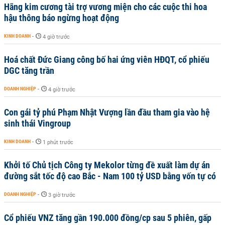
Hãng kim cương tài trợ vương miện cho các cuộc thi hoa
hậu thông báo ngừng hoạt động
KINH DOANH
-
4 giờ trước
Hoá chất Đức Giang công bố hai ứng viên HĐQT, cổ phiếu
DGC tăng trần
DOANH NGHIỆP
-
4 giờ trước
Con gái tỷ phú Phạm Nhật Vượng lần đầu tham gia vào hệ
sinh thái Vingroup
KINH DOANH
-
1 phút trước
Khởi tố Chủ tịch Công ty Mekolor từng đề xuất làm dự án
đường sắt tốc độ cao Bắc - Nam 100 tỷ USD bằng vốn tự có
DOANH NGHIỆP
-
3 giờ trước
Cổ phiếu VNZ tăng gần 190.000 đồng/cp sau 5 phiên, gấp