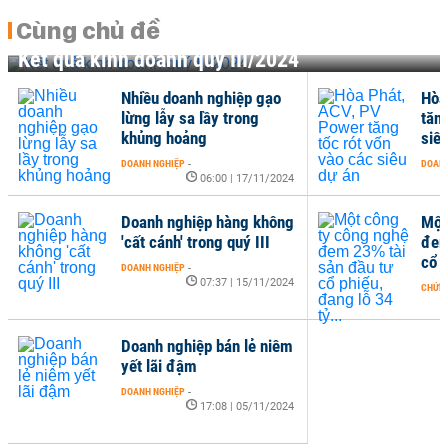
Cùng chủ đề
Kết quả kinh doanh quý III/2024
Nhiều doanh nghiệp gạo
Hòa
lừng lẫy sa lầy trong
tăng
khủng hoảng
siê
DOANH NGHIỆP
-
DOANH
06:00 | 17/11/2024
Doanh nghiệp hàng không
Một
'cất cánh' trong quý III
đem
cổ p
DOANH NGHIỆP
-
07:37 | 15/11/2024
CHỨN
Doanh nghiệp bán lẻ niêm
yết lãi đậm
DOANH NGHIỆP
-
17:08 | 05/11/2024