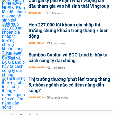
Con gái tỷ phú Phạm Nhật Vượng lần
đầu tham gia vào hệ sinh thái Vingroup
KINH DOANH
-
1 phút trước
Hơn 227.000 tài khoản gia nhập thị
trường chứng khoán trong tháng 7 biến
động
CHỨNG KHOÁN
-
1 phút trước
Bamboo Capital và BCG Land bị hủy tư
cách công ty đại chúng
DOANH NGHIỆP
-
1 giờ trước
Thị trường thường ‘phất lên’ trong tháng
8, nhóm ngành nào có tiềm năng dẫn
sóng?
CHỨNG KHOÁN
-
33 phút trước