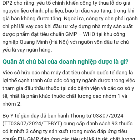
DP2 cho rằng, yếu tố chính khiến công ty thua lỗ do giá
nguyên liệu chính, phụ liệu, bao bì đầu vào tăng, trong khi
giá bán không được tăng.
Ngoài ra, công ty còn phải gánh
chi phí lãi vay cao khi đầu tư xây dựng nhà máy sản xuất
dược phẩm đạt tiêu chuẩn GMP – WHO tại khu công
nghiệp Quang Minh (Hà Nội) với nguồn vốn đầu tư chủ
yếu là vay ngân hàng.
Quân át chủ bài của doanh nghiệp dược là gì?
Việc s
ở hữu các nhà máy đạt tiêu chuẩn quốc tế đang là
lợi thế cạnh tranh của các công ty ngành dược trong việc
tham gia đấu thầu thuốc tại các bệnh viện và các cơ sở y
tế, nhất là phân khúc thuốc chất lượng cao nhóm 1 và
nhóm 2
.
Bộ Y tế gần đây đã ban hành Thông tư 03&07/2024
(TT03&07/2024/TT-BYT) cung cấp danh sách 93 thuốc
có ít nhất 3 công ty sản xuất trong nước đáp ứng tiêu
chuẩn EU- GMP, đáp ứng các tiêu chí kỹ thuật, chất lượng,