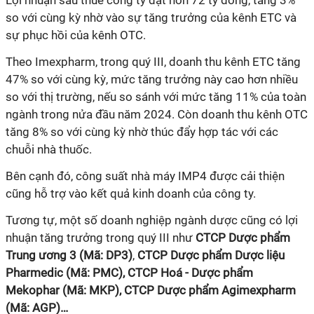
Lợi nhuận sau thuế công ty đạt
hơn 72 tỷ đồng, tăng 3%
so với cùng kỳ nhờ vào sự tăng trưởng của kênh ETC và
sự phục hồi của kênh OTC
.
Theo Imexpharm, trong quý III,
doanh thu kênh ETC tăng
47% so với cùng kỳ
, m
ức tăng trưởng này cao hơn nhiều
so với thị trường, nếu so sánh với mức tăng 11% của toàn
ngành trong nửa đầu năm 2024. Còn doanh thu kênh OTC
tăng 8% so với cùng kỳ nhờ thúc đẩy hợp tác với các
chuỗi nhà thuốc.
Bên cạnh đó, công suất nhà máy IMP4 được cải thiện
cũng hỗ trợ vào kết quả kinh doanh của công ty.
Tương tự, một số doanh nghiệp ngành dược cũng có lợi
nhuận tăng trưởng trong quý III như
CTCP Dược phẩm
Trung ương 3 (Mã: DP3)
,
CTCP Dược phẩm Dược liệu
Pharmedic (Mã: PMC), CTCP Hoá - Dược phẩm
Mekophar (Mã: MKP), CTCP Dược phẩm Agimexpharm
(Mã: AGP)…