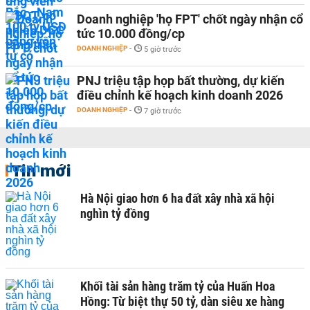
Doanh nghiệp 'họ FPT' chốt ngày nhận cổ
tức 10.000 đồng/cp
DOANH NGHIỆP
-
5 giờ trước
PNJ triệu tập họp bất thường, dự kiến
điều chỉnh kế hoạch kinh doanh 2026
DOANH NGHIỆP
-
7 giờ trước
Tin mới
Hà Nội giao hơn 6 ha đất xây nhà xã hội
nghìn tỷ đồng
Khối tài sản hàng trăm tỷ của Huấn Hoa
Hồng: Từ biệt thự 50 tỷ, dàn siêu xe hàng