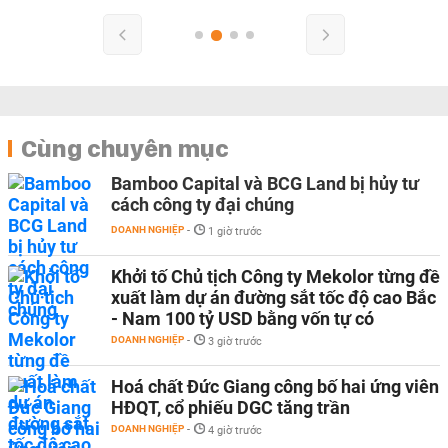
Cùng chuyên mục
Bamboo Capital và BCG Land bị hủy tư
cách công ty đại chúng
DOANH NGHIỆP
-
1 giờ trước
Khởi tố Chủ tịch Công ty Mekolor từng đề
xuất làm dự án đường sắt tốc độ cao Bắc
- Nam 100 tỷ USD bằng vốn tự có
DOANH NGHIỆP
-
3 giờ trước
Hoá chất Đức Giang công bố hai ứng viên
HĐQT, cổ phiếu DGC tăng trần
DOANH NGHIỆP
-
4 giờ trước