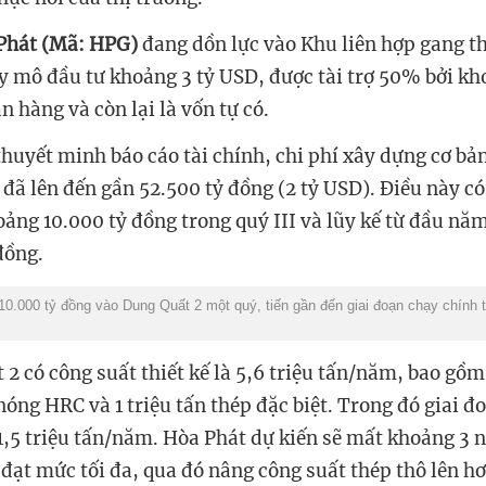
Phát (Mã: HPG)
đang dồn lực vào Khu liên hợp gang t
uy mô đầu tư khoảng 3 tỷ USD, được tài trợ 50% bởi k
n hàng và còn lại là vốn tự có.
thuyết minh báo cáo tài chính, chi phí xây dựng cơ bản
 đã lên đến gần 52.500 tỷ đồng (2 tỷ USD). Điều này có
oảng 10.000 tỷ đồng trong quý III và lũy kế từ đầu n
đồng.
10.000 tỷ đồng vào Dung Quất 2 một quý, tiến gần đến giai đoạn chạy chính 
 có công suất thiết kế là 5,6 triệu tấn/năm, bao gồm
óng HRC và 1 triệu tấn thép đặc biệt. Trong đó giai đoa
,5 triệu tấn/năm. Hòa Phát dự kiến sẽ mất khoảng 3
h đạt mức tối đa, qua đó nâng công suất thép thô lên hơ