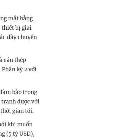
hóng mặt bằng
hiết bị giai
các dây chuyền
và cán thép
 Phân kỳ 2 với
đ
ả
m b
ả
o trong
 tranh đư
ợ
c v
ớ
i
thời gian tới.
mới khi muốn
g (5 tỷ USD),