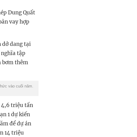
hép Dung Quất
hoản vay hợp
 dở dang tại
 nghĩa tập
ăm bơm thêm
thức vào cuối năm.
 4,6 triệu tấn
̣n 1 dự kiến
 năm để dự án
n 14 triệu