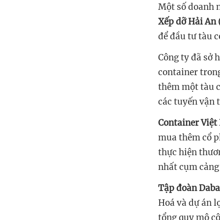
Một số doanh n
Xếp dỡ Hải An
để
đầu tư tàu 
Công ty đã sở 
container tron
thêm một tàu c
các tuyến vận t
Container Việt
mua thêm cổ ph
thực hiện thư
nhất cụm cảng
Tập đoàn Daba
Hoá và dự án l
tổng quy mô cô