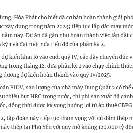
 dựng, Hòa Phát cho biết đã cơ bản hoàn thành giải p
c xây dựng trong năm 2023; tiếp tục lắp đặt máy móc t
I năm nay. Dự án đã gần như hoàn thành việc lắp đặt 
 kỳ 1 và đạt một nửa tiến độ của phân kỳ 2.
 dự kiến khai lò vào cuối quý IV, các dây chuyền đúc 
ộng trong tháng 12, đưa phân kỳ 1 vào chạy chính thức.
g đương dự kiến hoàn thành vào quý IV/2025.
oán BIDV,
s
ả
n
lư
ợ
ng c
ủ
a nhà máy Dung Qu
ấ
t 2 có th
ể
sự thiếu hụt HRC trong nước,
chi phí s
ả
n xu
ấ
t
đã
c
ạ
nh
ố
c, đồng thời được kỳ vọng hưởng lợi từ
áp thu
ế
CBPG
2, tập đoàn này tiếp tục tham vọng với cú đấm thép 
 máy thép tại Phú Yên với quy mô khủng 120.000 tỷ đồn