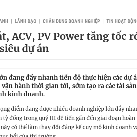
OANH
LÃNH ĐẠO
CHÂN DUNG DOANH NGHIỆP
TIN HOẠT ĐỘN
t, ACV, PV Power tăng tốc r
 siêu dự án
lớn đang đẩy nhanh tiến độ thực hiện các dự 
vận hành thời gian tới, sớm tạo ra các tài sản
nh kinh doanh.
ọng điểm đang được nhiều doanh nghiệp lớn đẩy nhanh
 tỷ đồng trong quý III để tiến gần đến giai đoạn hoà
này có thể làm thay đổi đáng kể quy mô kinh doanh v
hục hồi của thị trường.