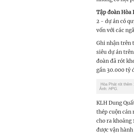
Tập đoàn Hòa 
2 - dự án có q
vốn với các ngâ
Ghi nhận trên 
siêu dự án trên
đoàn đã rót kh
gần 30.000 tỷ 
Hòa Phát rót thêm 
Ảnh:
HPG.
KLH Dung Quất 2
thép cuộn cán n
cho ra khoảng 1
được vận hàn