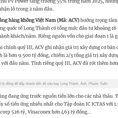
thu PV Power
tăng trưởng 55% trong năm 2025, nhưng
nh
ậ
n l
ỗ
trong 2
năm đ
ầ
u.
Cảng hàng không Việt Nam (Mã: ACV)
hướng trọng tâm 
ng quốc tế Long Thành có
tổng mức đầu tư khoảng
16 
 hành khách/năm. Riêng nguồn vốn cho giai đoạn 1 là g
i chính quý III, ACV ghi nhận giá trị xây dựng cơ bản 
 là hơn 9.500 tỷ đồng, chiếm 2/3 tổng giá trị xây dựn
o với đầu năm. Tính riêng quý III, ACV đã rót thêm hơn
.
 tỷ đồng để đẩy nhanh tiến độ sân bay Long Thành. Ảnh:
Phước Tuấn.
ũng đang ứng trước nguồn tiền lớn cho các nhà thầu.
ấy số tiền ứng nhiều nhất cho Tập đoàn IC ICTAS với 1
ncorp 526 tỷ, Vinaconex hơn 463 tỷ đồng...