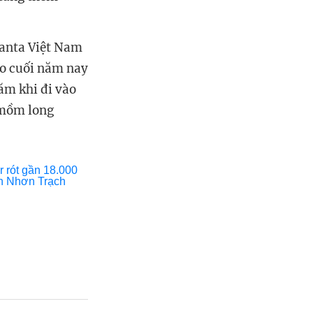
anta Việt Nam
ào cuối năm nay
ăm khi đi vào
 mồm long