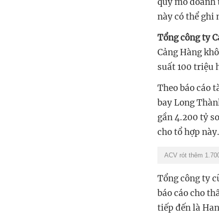
quy mô doanh 
này có thể
ghi 
Tổng công ty 
Cảng Hàng khô
suất
100 triệu
Theo báo cáo tà
bay Long Thành
gần 4.200 tỷ s
cho
tổ hợp này
ACV rót thêm 1.700
Tổng công ty c
báo cáo cho th
tiếp đến là Ha