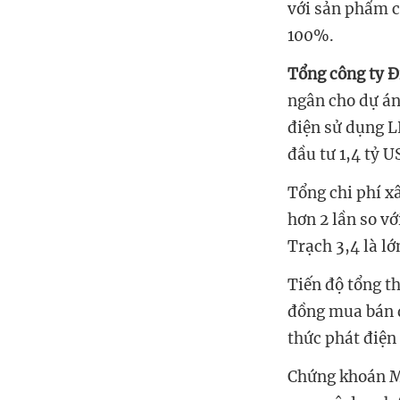
với sản phẩm c
100%.
Tổng công ty Đ
ngân cho dự á
điện sử dụng L
đầu tư 1,4 tỷ 
Tổng chi phí x
hơn 2 lần so v
Trạch 3,4 là lớ
T
iến độ tổng t
đồng
mua bán 
thức phát điện
Chứng khoán M