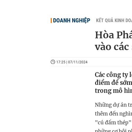
DOANH NGHIỆP
KẾT QUẢ KINH D
Hòa Phá
vào các
17:25 | 07/11/2024
Các công ty 
điểm để sớm 
trong mô hì
Những dự án tr
thêm đến nghìn
"cú đấm thép" 
những cơ hội p