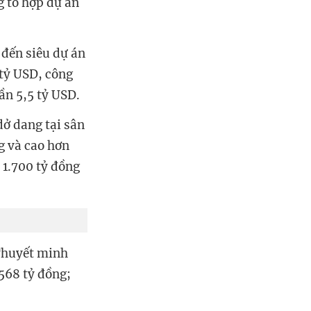
 tổ hợp dự án
đến siêu dự án
tỷ USD, công
ần 5,5 tỷ USD.
dở dang tại sân
g và cao hơn
 1.700 tỷ đồng
 Thuyết minh
.568 tỷ đồng;