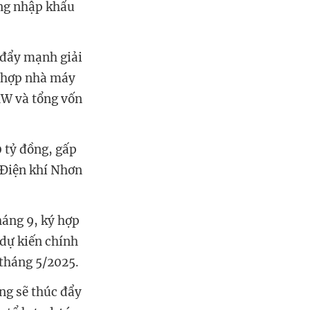
ang nhập khẩu
đẩy mạnh giải
 hợp
nhà máy
MW và tổng vốn
0 tỷ đồng,
gấp
 Điện khí Nhơn
háng 9, ký
hợp
dự kiến chính
 tháng 5/2025.
ộng
s
ẽ
thúc đ
ẩ
y