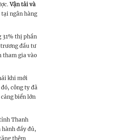
ược.
Vận tải và
 tại ngân hàng
g 31% thị phần
 trương đầu tư
m tham gia vào
hái khi mới
đó, công ty đã
ị cảng biển
lớn
 tỉnh Thanh
n hành đầy đủ,
 tăng thêm