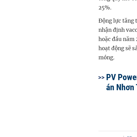
25%.
Động lực tăng t
nhận định vacc
hoặc đầu năm 2
hoạt động sẽ sả
móng.
PV Power
án Nhơn 