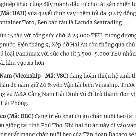
ghiệp khác cũng đẩy mạnh đầu tư cho tài sản chiến l
 (Mã: HAH)
vừa quyết định vay thêm tối đa 312 tỷ đồng
container Toro,
Bên bán tàu là Lamda Seatrading.
hữu 15 tàu với tổng sức chở là 23.000 TEU, tương đươn
g nước. Đến tháng 9, Xếp dỡ Hải An còn thông qua chủ
ũ loại Panamax với sức chở từ 3.500-5.000 TEU nhằ
ải khu vực xa hơn.
 Nam (Viconship -Mã: VSC)
đang hoàn thiện hệ sinh t
ần để nắm giữ 40% vốn Vận tải biển Vinaship. Trước 
ơng vụ M&A
Cảng Nam Hải Đình Vũ
để trở thành đơn v
 Hải Phòng.
co (Mã: DBC)
đang triển khai dự án chăn nuôi heo tại
ợn giống tại tỉnh Phú Thọ. Khi hai dự án này đi vào vậ
ng suất mảng chăn nuôi heo của Tập đoàn Dabaco sẽ