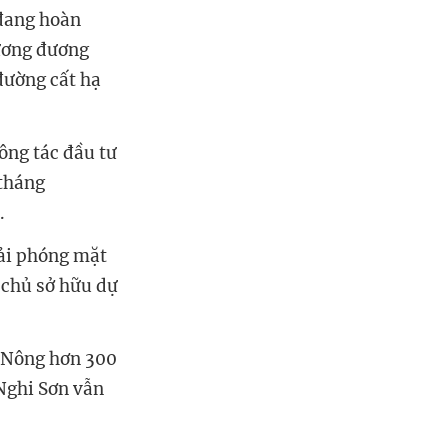
 đang hoàn
tương đương
đường cất hạ
.
ông tác đầu tư
 tháng
m.
iải phóng mặt
 chủ sở hữu dự
 Nông
hơn 300
 Nghi Sơn vẫn