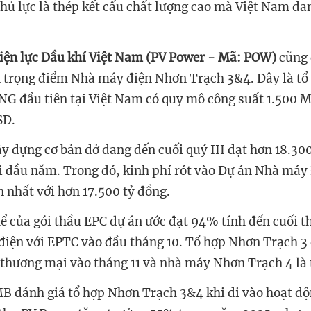
hủ lực là thép kết cấu chất lượng cao mà Việt Nam đ
iện lực Dầu khí Việt Nam (PV Power - Mã: POW)
cũng 
n trọng điểm
Nhà máy điện Nhơn Trạch 3&4. Đây là tổ
NG đầu tiên tại Việt Nam có quy mô công suất 1.500 
USD.
ây dựng cơ bản dở dang đến cuối quý III đạt hơn 18.30
ới đầu năm. Trong đó, kinh phí rót vào Dự án Nhà máy
n nhất với hơn 17.500 tỷ đồng.
hể của gói thầu EPC
dự án
ước đạt 94%
tính đến cuối t
điện
với EPTC
vào đầu tháng 10.
Tổ hợp Nhơn Trạch 3 
 thương mại vào tháng 11 và nhà máy Nhơn Trạch 4 là
B đánh giá tổ hợp
Nhơn Tr
ạ
ch 3&4
khi đi vào hoạt đ