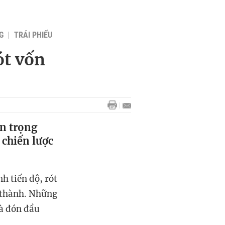
G
TRÁI PHIẾU
ót vốn
án trọng
 chiến lược
 tiến độ, rót
n thành. Những
à đón đầu