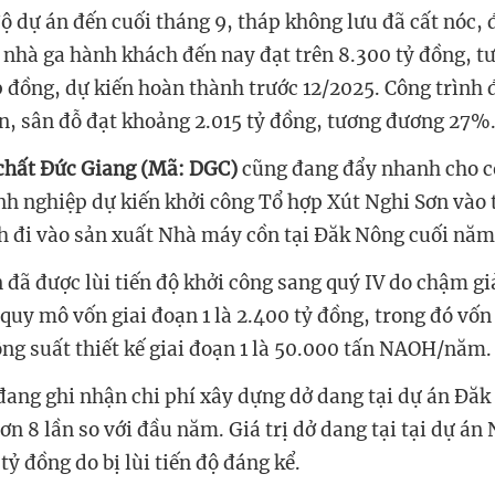
độ dự án đến cuối tháng 9, tháp không lưu đã cất nóc,
u nhà ga hành khách đến nay đạt trên 8.300 tỷ đồng, 
p đồng, dự kiến hoàn thành trước 12/2025. Công trình 
n, sân đỗ đạt khoảng 2.015 tỷ đồng, tương đương 27%
chất Đức Giang (Mã: DGC)
cũng đang đẩy nhanh cho c
anh nghiệp
dự kiến khởi công Tổ hợp Xút Nghi Sơn vào
h đi vào sản xuất Nhà máy cồn tại Đăk Nông cuối nă
 đã được lùi tiến độ khởi công sang quý IV do chậm g
 quy mô vốn giai đoạn 1 là 2.400 tỷ đồng, trong đó vốn
ông suất thiết kế giai đoạn 1 là 50.000 tấn NAOH/năm.
ang ghi nhận chi phí xây dựng dở dang tại dự án
Đăk
ơn 8 lần so với đầu năm. Giá trị dở dang tại tại dự án
tỷ đồng do bị lùi tiến độ đáng kể.