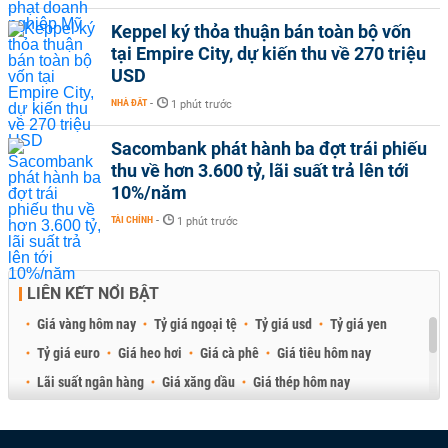
Keppel ký thỏa thuận bán toàn bộ vốn
tại Empire City, dự kiến thu về 270 triệu
USD
NHÀ ĐẤT
-
1 phút trước
Sacombank phát hành ba đợt trái phiếu
thu về hơn 3.600 tỷ, lãi suất trả lên tới
10%/năm
TÀI CHÍNH
-
1 phút trước
LIÊN KẾT NỔI BẬT
Giá vàng hôm nay
Tỷ giá ngoại tệ
Tỷ giá usd
Tỷ giá yen
Tỷ giá euro
Giá heo hơi
Giá cà phê
Giá tiêu hôm nay
Lãi suất ngân hàng
Giá xăng dầu
Giá thép hôm nay
Giá sầu riêng
Giá thịt heo
Giá gạo
Giá cao su
Best Retail Brokers
Diễn đàn đầu tư Việt Nam 2026