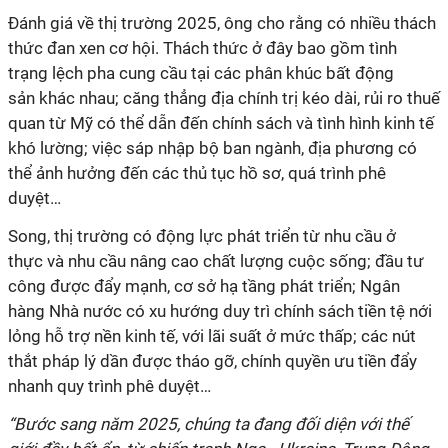
Đánh giá về thị trường 2025, ông cho rằng có nhiều thách
thức đan xen cơ hội. Thách thức ở đây bao gồm tình
trạng
l
ệch pha cung cầu tại các phân khúc
bất động
sản
khác nhau
;
căng thẳng địa chính trị kéo dài, rủi ro thuế
quan từ Mỹ
có thể dẫn đến
chính sách
và
tình hình kinh tế
khó lường
; việc s
á
p
nhập bộ ban ngành, địa phươn
g
có
thể ảnh hưởng đến các thủ tục hồ sơ, quá trình phê
duyệt…
Song, thị trường có động lực phát triển từ n
hu cầu ở
thực
và nhu cầu
nâng cao chất lượng cuộc sống
; đ
ầu tư
công được đẩy mạnh, cơ sở hạ tầng phát triển
; Ngân
hàng Nhà nước có
xu hướng duy trì chính sách tiền tệ nới
lỏng hỗ trợ nền kinh tế,
với
lãi suất ở mức thấp
; c
ác nút
thắt pháp lý dần được tháo gỡ, chính quyền ưu tiền đẩy
nhanh quy trình phê duyệt
…
“Bước sang năm 2025, chúng ta đang đối diện với thế