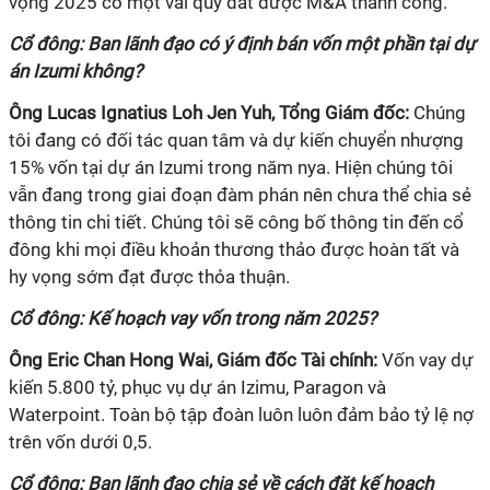
vọng 2025 có một vài quỹ đất được M&A thành công.
Cổ đông: Ban lãnh đạo có ý định bán vốn một phần tại dự
án Izumi không?
Ông Lucas Ignatius Loh Jen Yuh, Tổng Giám đốc:
Chúng
tôi đang có đối tác quan tâm và dự kiến chuyển nhượng
15% vốn tại dự án Izumi trong năm nya. Hiện chúng tôi
vẫn đang trong giai đoạn đàm phán nên chưa thể chia sẻ
thông tin chi tiết. Chúng tôi sẽ công bố thông tin đến cổ
đông khi mọi điều khoản thương thảo được hoàn tất và
hy vọng sớm đạt được thỏa thuận.
Cổ đông: Kế hoạch vay vốn trong năm 2025?
Ông Eric Chan Hong Wai, Giám đốc Tài chính:
Vốn vay dự
kiến 5.800 tỷ, phục vụ dự án Izimu, Paragon và
Waterpoint. Toàn bộ tập đoàn luôn luôn đảm bảo tỷ lệ nợ
trên vốn dưới 0,5.
Cổ đông
:
Ban lãnh đạo chia sẻ về cách đặt kế hoạch