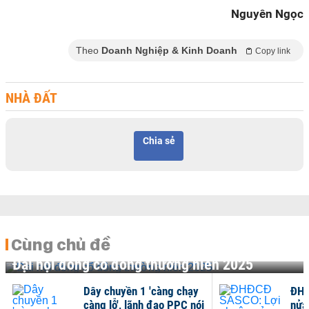
Nguyên Ngọc
Theo
Doanh Nghiệp & Kinh Doanh
Copy link
NHÀ ĐẤT
Chia sẻ
Cùng chủ đề
Đại hội đồng cổ đông thường niên 2025
Dây chuyền 1 'càng chạy
ĐHĐ
càng lỗ', lãnh đạo PPC nói
nửa