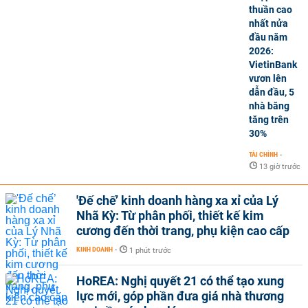
thuần cao
nhất nửa
đầu năm
2026:
VietinBank
vươn lên
dẫn đầu, 5
nhà băng
tăng trên
30%
TÀI CHÍNH
-
13 giờ trước
'Đế chế’ kinh doanh hàng xa xỉ của Lý
Nhã Kỳ: Từ phân phối, thiết kế kim
cương đến thời trang, phụ kiện cao cấp
KINH DOANH
-
1 phút trước
HoREA: Nghị quyết 21 có thể tạo xung
lực mới, góp phần đưa giá nhà thương