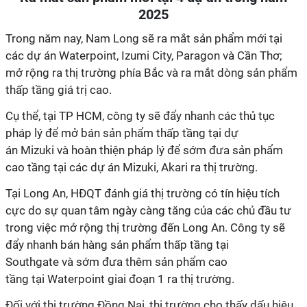
2025
Trong năm nay, Nam Long sẽ ra mắt sản phẩm mới tại
các dự án Waterpoint, Izumi City,
Paragon và Cần Thơ;
mở rộng ra thị trường phía Bắc và ra mắt dòng sản phẩm
thấp tầng giá trị cao.
Cụ thể, tại TP HCM, công ty sẽ đ
ẩy nhanh các thủ tục
pháp lý để mở bán
sản phẩm thấp tầng tại dự
án
Mizuki
và hoàn thiện pháp lý để sớm đưa sản phẩm
cao tầng tại các dự án
Mizuki, Akari
ra thị trường.
Tại Long An, HĐQT đánh giá thị trường có t
ín hiệu tích
cực do sự quan tâm ngày càng tăng của các chủ đầu tư
trong việc mở rộng thị trường đến Long An
. Công ty sẽ
đ
ẩy nhanh bán hàng
sản phẩm thấp tầng
tại
Southgate
và
sớm đưa thêm sản phẩm cao
tầng
tại
Waterpoint
giai đoạn 1 ra thị trường.
Đối với thị trường Đồng Nai, t
hị trường cho thấy dấu hiệu