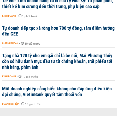
'Đế chế’ kinh doanh hàng xa xỉ của Lý Nhã Kỳ: Từ phân phối,
thiết kế kim cương đến thời trang, phụ kiện cao cấp
KINH DOANH
-
1 phút trước
Tự doanh tiếp tục xả ròng hơn 700 tỷ đồng, tâm điểm hướng
đến GEE
CHỨNG KHOÁN
-
10 giờ trước
Tặng nhà 120 tỷ cho em gái chỉ là bề nổi, Mai Phương Thúy
còn sở hữu danh mục đầu tư từ chứng khoán, trái phiếu tới
nhà hàng, phim ảnh
KINH DOANH
-
12 giờ trước
Một doanh nghiệp cảng biển không còn đáp ứng điều kiện
đại chúng, VietinBank quyết tâm thoái vốn
DOANH NGHIỆP
-
13 giờ trước