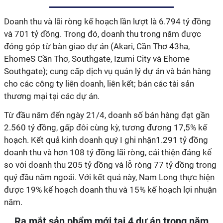
Doanh thu và lãi ròng kế hoạch lần lượt là 6.794 tỷ đồng
và 701 tỷ đồng. Trong đó, doanh thu trong năm được
đóng góp từ bàn giao
dự án
(
Akari, Cần Thơ 43ha,
EhomeS Cần Thơ, Southgate, Izumi City và Ehome
Southgate
); c
ung cấp dịch vụ quản lý dự án và bán hàng
cho các
c
ông ty liên doanh, liên kết
; bán các tài sản
thương mại tại các dự án.
Từ đầu năm đến ngày 21/4, doanh số bán hàng đạt gần
2.560 tỷ đồng, gấp đôi cùng kỳ, tương đương 17,5% kế
hoạch. Kết quả kinh doanh quý I ghi nhận1.291 tỷ đồng
doanh thu và hơn 108 tỷ đồng lãi ròng, cải thiện đáng kể
so với doanh thu 205 tỷ đồng và lỗ ròng 77 tỷ đồng trong
quý đầu năm ngoái. Với kết quả này, Nam Long thực hiện
được 19% kế hoạch doanh thu và 15% kế hoạch lợi nhuận
năm.
Ra mắt sản phẩm mới tại 4 dự án trong năm