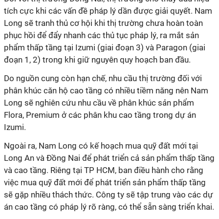
tích cực khi các vấn đề pháp lý dần được giải quyết
. Nam
Long sẽ tranh thủ c
ơ hội khi thị trường chưa hoàn toàn
phục hồi
để đ
ẩy nhanh các thủ tục pháp lý
,
ra mắt sản
phẩm
thấp tầng
tại Izumi (
giai đoạn
3) và Paragon (
giai
đoạn 1, 2
) trong khi giữ nguyên quy hoạch ban đầu.
D
o nguồn cung còn hạn chế, nhu cầu thị trường đối với
phân khúc
căn hộ cao tầng có nhiều
tiềm năng
nên Nam
Long
sẽ n
ghiên cứu nhu cầu về phân khúc sản phẩm
Flora
,
Premium ở các phân khu cao tầng trong dự án
Izumi.
Ngoài ra, Nam Long có kế hoạch mua quỹ đất mới tại
Long An và Đồng Nai để phát triển cả sản phẩm thấp tầng
và cao tầng. Riêng tại TP HCM, ban điều hành cho rằng
việc mua quỹ đất mới để phát triển sản phẩm thấp tầng
sẽ gặp nhiều thách thức. Công ty sẽ tập trung vào các dự
án cao tầng có pháp lý rõ ràng, có thể sẵn sàng triển khai.