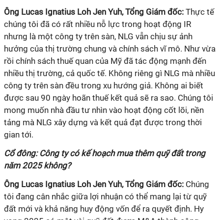
Ông Lucas Ignatius Loh Jen Yuh, Tổng Giám đốc:
Thực tế
chúng tôi đã có rất nhiều nỗ lực trong hoạt động IR
nhưng là một công ty trên sàn, NLG vẫn chịu sự ảnh
hưởng của thị trường chung và chính sách vĩ mô. Như vừa
rồi chính sách thuế quan của Mỹ đã tác động mạnh đến
nhiều thị trường, cả quốc tế. Không riêng gì NLG mà nhiều
công ty trên sàn đều trong xu hướng giả. Không ai biết
được sau 90 ngày hoãn thuế kết quả sẽ ra sao. Chúng tôi
mong muốn nhà đầu tư nhìn vào hoạt động cốt lõi, nền
tảng mà NLG xây dựng và kết quả đạt được trong thời
gian tới.
Cổ đông: Công ty có kế hoạch mua thêm quỹ đất trong
năm 2025 không?
Ông Lucas Ignatius Loh Jen Yuh, Tổng Giám đốc:
Chúng
tôi đang cân nhắc giữa lợi nhuận có thể mang lại từ quỹ
đất mới và khả năng huy động vốn để ra quyết định. Hy