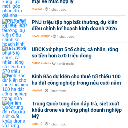
mại về mức hợp lý
NHÀ ĐẤT
-
1 phút trước
PNJ triệu tập họp bất thường, dự kiến
điều chỉnh kế hoạch kinh doanh 2026
DOANH NGHIỆP
-
1 phút trước
UBCK xử phạt 5 tổ chức, cá nhân, tổng
số tiền hơn 570 triệu đồng
CHỨNG KHOÁN
-
1 phút trước
Kinh Bắc dự kiến cho thuê tối thiểu 100
ha đất công nghiệp trong nửa cuối năm
NHÀ ĐẤT
-
1 phút trước
Trung Quốc tung đòn đáp trả, siết xuất
khẩu drone và trừng phạt doanh nghiệp
Mỹ
QUỐC TẾ
-
1 phút trước