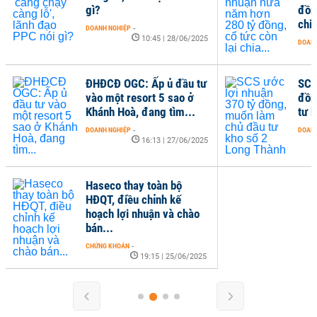
gì?
đồng
chia
DOANH NGHIỆP
-
10:45 | 28/06/2025
DOANH
ĐHĐCĐ OGC: Ấp ủ đầu tư
SCS
vào một resort 5 sao ở
đồn
Khánh Hoà, đang tìm...
tư 
DOANH NGHIỆP
-
DOANH
16:13 | 27/06/2025
Haseco thay toàn bộ
HĐQT, điều chỉnh kế
hoạch lợi nhuận và chào
bán...
CHỨNG KHOÁN
-
19:15 | 25/06/2025