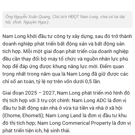
Ông Nguyễn Xuân Quang, Chủ tịch HĐQT Nam Long, chia sẻ tại đại
hội. (Ảnh:
Nguyên Ngọc
).
Nam Long khởi đầu tư công ty xây dựng, sau đó trở thành
doanh nghiệp phát triển bất động sản và bất động sản
tích hợp. Mỗi một giai đoạn phát triển của doanh nghiệp
đều cần thay đổi bộ máy tổ chức và nguồn nhân lực phù
hợp để đáp ứng được khung năng lực mới.
Điểm quan
trọng nhất trong năm qua là Nam Long đã giữ được các
chỉ số an toàn, tỷ lệ nợ trên vốn dưới 0,5 lần.
Giai đoạn 2025 – 2027, Nam Long phát triển mô hình đô
thị tích hợp với 3 trụ cột chính: Nam Long ADC là đơn vị
đầu tư bất động sản nhà ở vừa túi tiền và nhà ở xã hội
(Ehome, EhomeS); Nam Long Land là đơn vị đầu tư khu
đô thị tích hợp; Nam Long Commerical Property là đơn vị
phát triển tiện ích, hệ sinh thái.