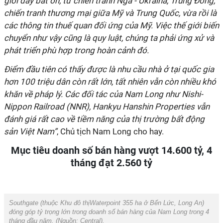
giới đầy bất ổn, từ chiến tranh Nga -
Ukraina, Trung Đông,
chiến tranh thương mại giữa Mỹ và Trung Quốc,
vừa rồi là
các thông tin thuế quan đối ứng của Mỹ. Việc thế giới biến
chuyển như vậy cũng là quy luật, chúng ta phải ứng xử và
phát triển phù hợp trong hoàn cảnh đó.
Điểm đầu tiên có thấy được là nhu cầu nhà ở tại quốc gia
hơn 100 triệu dân còn rất lớn, tất nhiên vẫn còn nhiều khó
khăn về pháp lý. Các đối tác của Nam Long như Nishi-
Nippon Railroad (NNR), Hankyu Hanshin Properties vẫn
đánh giá rất cao về tiềm năng của thị trường bất động
sản Việt Nam”
, Chủ tịch Nam Long cho hay.
Mục tiêu doanh số bán hàng vượt 14.600 tỷ, 4
tháng đạt 2.560 tỷ
Southgate (thuộc Khu đô thịWaterpoint 355 ha ở Bến Lức, Long An)
đóng góp tỷ trọng lớn trong doanh số bán hàng của Nam Long trong 4
tháng đầu năm. (Nguồn:
Central
).