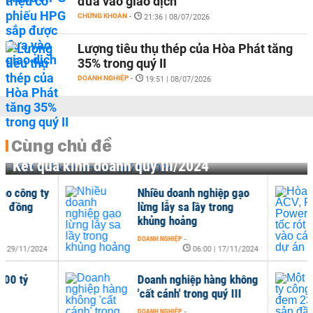
đưa vào giao dịch
CHỨNG KHOÁN
-
21:36 | 08/07/2026
Lượng tiêu thụ thép của Hòa Phát tăng
35% trong quý II
DOANH NGHIỆP
-
19:51 | 08/07/2026
Cùng chủ đề
Kết quả kinh doanh quý III/2024
Nhiều doanh nghiệp gạo
Hòa
lừng lẫy sa lầy trong
tăn
khủng hoảng
siê
DOANH NGHIỆP
-
DOAN
06:00 | 17/11/2024
Doanh nghiệp hàng không
Một
'cất cánh' trong quý III
đem
cổ p
DOANH NGHIỆP
-