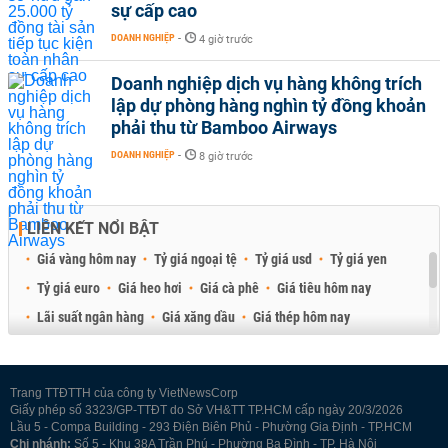
sự cấp cao
DOANH NGHIỆP
-
4 giờ trước
Doanh nghiệp dịch vụ hàng không trích
lập dự phòng hàng nghìn tỷ đồng khoản
phải thu từ Bamboo Airways
DOANH NGHIỆP
-
8 giờ trước
LIÊN KẾT NỔI BẬT
Giá vàng hôm nay
Tỷ giá ngoại tệ
Tỷ giá usd
Tỷ giá yen
Tỷ giá euro
Giá heo hơi
Giá cà phê
Giá tiêu hôm nay
Lãi suất ngân hàng
Giá xăng dầu
Giá thép hôm nay
Giá sầu riêng
Giá thịt heo
Giá gạo
Giá cao su
Best Retail Brokers
Diễn đàn đầu tư Việt Nam 2026
Trang TTĐTTH của công ty VietNewsCorp
Giấy phép số 3323/GP-TTĐT do Sở VH&TT TP.HCM cấp ngày 20/3/2026
Lầu 5 - Compa Building - 293 Điện Biên Phủ - Phường Gia Định - TP.HCM
Chi nhánh:
Số 5 - Khu 38A Trần Phú - Phường Ba Đình - TP. Hà Nội