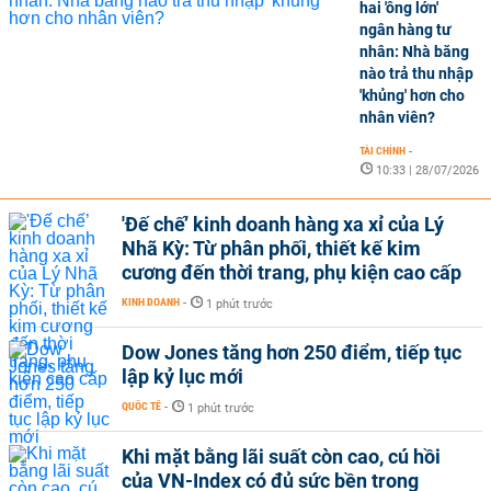
hai 'ông lớn'
ngân hàng tư
nhân: Nhà băng
nào trả thu nhập
'khủng' hơn cho
nhân viên?
TÀI CHÍNH
-
10:33 | 28/07/2026
'Đế chế’ kinh doanh hàng xa xỉ của Lý
Nhã Kỳ: Từ phân phối, thiết kế kim
cương đến thời trang, phụ kiện cao cấp
KINH DOANH
-
1 phút trước
Dow Jones tăng hơn 250 điểm, tiếp tục
lập kỷ lục mới
QUỐC TẾ
-
1 phút trước
Khi mặt bằng lãi suất còn cao, cú hồi
của VN-Index có đủ sức bền trong