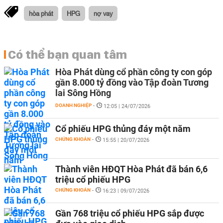
hòa phát
HPG
nợ vay
Có thể bạn quan tâm
Hòa Phát dùng cổ phần công ty con góp
gần 8.000 tỷ đồng vào Tập đoàn Tương
lai Sông Hồng
DOANH NGHIỆP
-
12:05 | 24/07/2026
Cổ phiếu HPG thủng đáy một năm
CHỨNG KHOÁN
-
15:55 | 20/07/2026
Thành viên HĐQT Hòa Phát đã bán 6,6
triệu cổ phiếu HPG
CHỨNG KHOÁN
-
16:23 | 09/07/2026
Gần 768 triệu cổ phiếu HPG sắp được