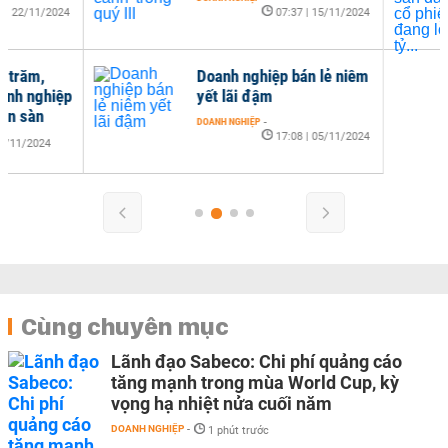
07:37 | 15/11/2024
CHỨN
Doanh nghiệp bán lẻ niêm
yết lãi đậm
DOANH NGHIỆP
-
17:08 | 05/11/2024
Cùng chuyên mục
Lãnh đạo Sabeco: Chi phí quảng cáo
tăng mạnh trong mùa World Cup, kỳ
vọng hạ nhiệt nửa cuối năm
DOANH NGHIỆP
-
1 phút trước