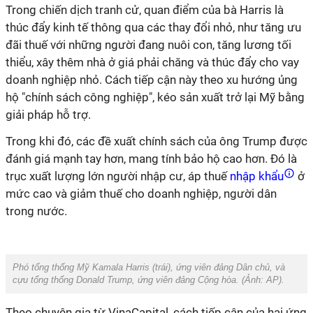
Trong chiến dịch tranh cử, quan điểm của bà Harris là
thúc đẩy kinh tế thông qua các thay đổi nhỏ, như tăng ưu
đãi thuế với những người đang nuôi con, tăng lương tối
thiểu, xây thêm nhà ở giá phải chăng và thúc đẩy cho vay
doanh nghiệp nhỏ. Cách tiếp cận này theo xu hướng ủng
hộ "chính sách công nghiệp", kéo sản xuất trở lại Mỹ bằng
giải pháp hỗ trợ.
Trong khi đó, các đề xuất chính sách của ông Trump được
đánh giá mạnh tay hơn, mang tính bảo hộ cao hơn. Đó là
trục xuất lượng lớn người nhập cư, áp thuế
nhập khẩu
ở
mức cao và giảm thuế cho doanh nghiệp, người dân
trong nước.
Phó tổng thống Mỹ Kamala Harris (trái), ứng viên đảng Dân chủ, và
cựu tổng thống Donald Trump, ứng viên đảng Cộng hòa. (Ảnh:
AP
).
Theo chuyên gia từ VinaCapital, cách tiếp cận của hai ứng