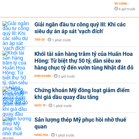
TÀI CHÍNH
-
6 giờ trước
Giải ngân đầu tư công quý III: Khi các
siêu dự án áp sát 'vạch đích'
THỜI SỰ
-
1 phút trước
Khối tài sản hàng trăm tỷ của Huấn Hoa
Hồng: Từ biệt thự 50 tỷ, dàn siêu xe
hàng chục tỷ đến vườn tùng Nhật đắt đỏ
KINH DOANH
-
3 giờ trước
Chứng khoán Mỹ đồng loạt giảm điểm
khi giá dầu quay đầu tăng
QUỐC TẾ
-
1 phút trước
Sản lượng thép Mỹ phục hồi nhờ thuế
quan
HÀNG HÓA
-
1 phút trước