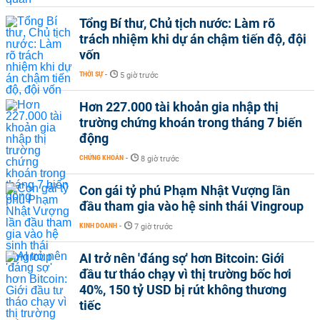
Tổng Bí thư, Chủ tịch nước: Làm rõ
trách nhiệm khi dự án chậm tiến độ, đội
vốn
THỜI SỰ
-
5 giờ trước
Hơn 227.000 tài khoản gia nhập thị
trường chứng khoán trong tháng 7 biến
động
CHỨNG KHOÁN
-
8 giờ trước
Con gái tỷ phú Phạm Nhật Vượng lần
đầu tham gia vào hệ sinh thái Vingroup
KINH DOANH
-
7 giờ trước
AI trở nên 'đáng sợ' hơn Bitcoin: Giới
đầu tư tháo chạy vì thị trường bốc hơi
40%, 150 tỷ USD bị rút không thương
tiếc