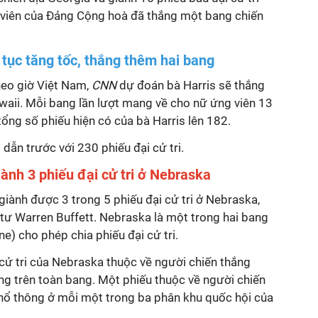
 viên của Đảng Cộng hoà đã thắng một bang chiến
p tục tăng tốc, thắng thêm hai bang
heo giờ Việt Nam,
CNN
dự đoán bà Harris sẽ thắng
waii. Mỗi bang lần lượt mang về cho nữ ứng viên 13
tổng số phiếu hiện có của bà Harris lên 182.
dẫn trước với 230 phiếu đại cử tri.
ành 3 phiếu đại cử tri ở Nebraska
iành được 3 trong 5 phiếu đại cử tri ở Nebraska,
 tư Warren Buffett.
Nebraska
là một trong hai bang
ne) cho phép chia phiếu đại cử tri.
 cử tri của Nebraska thuộc về người chiến thắng
ng trên toàn bang. Một phiếu thuộc về người chiến
hổ thông ở mỗi một trong ba phân khu quốc hội của