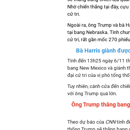
Nhờ chiến thắng tại đây, cự
cử tri.
Ngoài ra, ông Trump và bà Ha
tại bang Nebraska. Tính chu
cử tri, rất gần mốc 270 phiếu
Bà Harris giành đượ
Tính đến 13h25 ngày 6/11 t
bang New Mexico và giành th
đại cử tri của vị phó tổng th
Tuy nhiên, cánh cửa đến chiế
với ông Trump quá lớn.
Ông Trump thắng bang c
Theo dự báo của
CNN
tính đ
thống Trump sẽ thắng bang ch