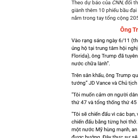
Theo dự báo của
CNN
, đối 
giành thêm 10 phiếu bầu đại
nắm trong tay tổng cộng 205 
Ông T
Vào rạng sáng ngày 6/11 (th
ủng hộ tại trung tâm hội ng
Florida), ông Trump đã tuyên
nước chữa lành”.
Trên sân khấu, ông Trump qu
tướng” JD Vance và Chủ tịch
"Tôi muốn cảm ơn người dân 
thứ 47 và tổng thống thứ 45
"Tôi sẽ chiến đấu vì các bạn,
chiến đấu bằng từng hơi thở.
một nước Mỹ hùng mạnh, an 
được hưởng. Đây thực sự sẽ 