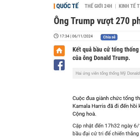
QUỐC TẾ
THẾ GIỚI 24H
KINH TẾ T
Ông Trump vượt 270 phiế
17:34 | 06/11/2024
Chia sẻ
Kết quả bầu cử tổng thống 
của ông Donald Trump.
Hai ứng viên tổng thống Mỹ Donald
Cuộc đua giành chức tổng th
Kamala Harris đã đi đến hồi 
Cộng hoà.
Cập nhật đến 17h32 ngày 6/1
bầu đại cử tri để chiến thắ