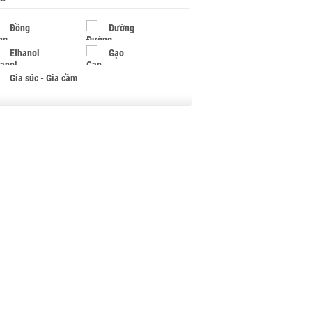
Đồng
Đường
Ethanol
Gạo
Gia súc - Gia cầm
Giấy
Gỗ
Hạt điều
Hồ tiêu - Hạt tiêu
Khí đốt
Kim loại khác
Mắc ca
Muối
Ngũ cốc
Nhựa - Hạt nhựa
Palladium
Phân bón