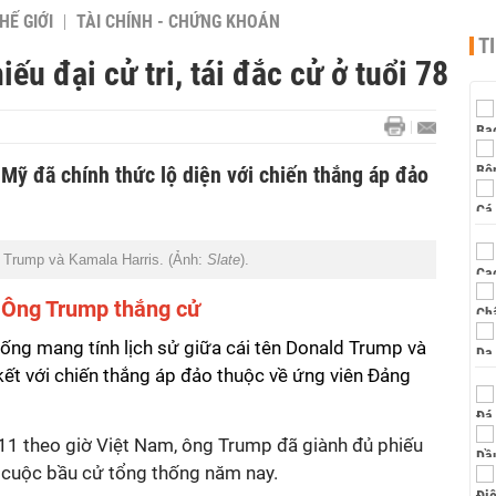
HẾ GIỚI
TÀI CHÍNH - CHỨNG KHOÁN
T
u đại cử tri, tái đắc cử ở tuổi 78
Mỹ đã chính thức lộ diện với chiến thắng áp đảo
 Trump và Kamala Harris. (Ảnh:
Slate
).
Ông Trump thắng cử
ống mang tính lịch sử giữa cái tên Donald Trump và
kết với chiến thắng áp đảo thuộc về ứng viên Đảng
1 theo giờ Việt Nam, ông Trump đã giành đủ phiếu
ng cuộc bầu cử tổng thống năm nay.