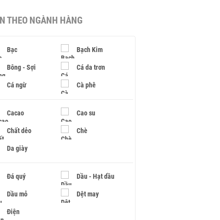
IN THEO NGÀNH HÀNG
Bạc
Bạch Kim
Bông - Sợi
Cá da trơn
Cá ngừ
Cà phê
Cacao
Cao su
Chất dẻo
Chè
Da giày
Đá quý
Dầu - Hạt dầu
Dầu mỏ
Dệt may
Điện