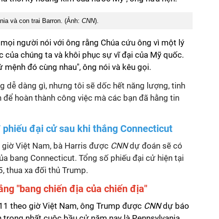
ia và con trai Barron. (Ảnh:
CNN
).
mọi người nói với ông rằng Chúa cứu ông vì một lý
ớc của chúng ta và khôi phục sự vĩ đại của Mỹ quốc.
ứ mệnh đó cùng nhau", ông nói và kêu gọi.
 dễ dàng gì, nhưng tôi sẽ dốc hết năng lượng, tinh
n để hoàn thành công việc mà các bạn đã hằng tin
 phiếu đại cử sau khi thắng Connecticut
 giờ Việt Nam, bà Harris được
CNN
dự đoán sẽ có
của bang Connecticut. Tổng số phiếu đại cử hiện tại
, thua xa đối thủ Trump.
ng "bang chiến địa của chiến địa"
11 theo giờ Việt Nam, ông Trump được
CNN
dự báo
n trọng nhất cuộc bầu cử năm nay là Pennsylvania.