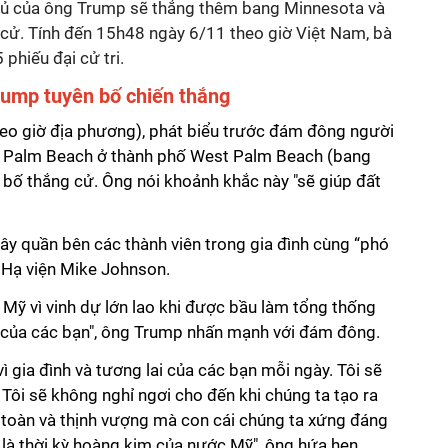
thủ của ông Trump sẽ thắng thêm bang Minnesota và
 cử. Tính đến 15h48 ngày 6/11 theo giờ Việt Nam, bà
phiếu đại cử tri.
rump tuyên bố chiến thắng
eo giờ địa phương), phát biểu trước đám đông người
hị Palm Beach ở thành phố West Palm Beach (bang
 bố thắng cử. Ông nói khoảnh khắc này "sẽ giúp đất
ây quần bên các thành viên trong gia đình cùng “phó
 Hạ viện Mike Johnson.
Mỹ vì vinh dự lớn lao khi được bầu làm tổng thống
 của các bạn", ông Trump nhấn mạnh với đám đông.
 vì gia đình và tương lai của các bạn mỗi ngày. Tôi sẽ
 Tôi sẽ không nghỉ ngơi cho đến khi chúng ta tạo ra
toàn và thịnh vượng mà con cái chúng ta xứng đáng
là thời kỳ hoàng kim của nước Mỹ", ông hứa hẹn.