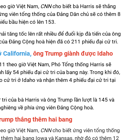
heo giờ Việt Nam,
CNN
cho biết bà Harris sẽ thắng
ứng viên tổng thống của Đảng Dân chủ sẽ có thêm 8
hiếu bầu hiện có lên 153.
hải tăng tốc lên rất nhiều để đuổi kịp đà tiến của ông
ủa Đảng Cộng hoà hiện đã có 211 phiếu đại cử tri.
 California,
ông Trump giành được Idaho
1 theo giờ Việt Nam, Phó Tổng thống Harris sẽ
h lấy 54 phiếu đại cử tri của bang này. Trong khi đó,
cử tri ở Idaho và nhận thêm 4 phiếu đại cử tri tại
ử tri của bà Harris và ông Trump lần lượt là 145 và
 nghiêng về phía ứng viên Đảng Cộng hoà.
rump thắng thêm hai bang
heo giờ Việt Nam,
CNN
cho biết ứng viên tổng thống
 thêm hai bang Iowa và Kansas, nhờ đó có thêm 12