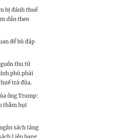
ẩm bị đánh thuế
ảm dần theo
uan để bù đắp
guồn thu từ
hính phủ phải
thuế trả đũa.
 của ông Trump:
n thâm hụt
 ngân sách tăng
 sách Liên bang