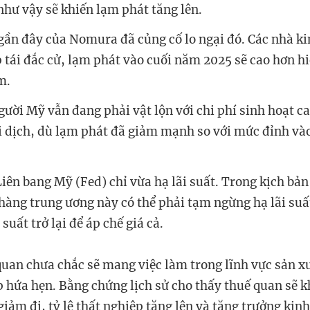
như vậy sẽ khiến lạm phát tăng lên.
gần đây của Nomura đã củng cố lo ngại đó. Các nhà kin
tái đắc cử, lạm phát vào cuối năm 2025 sẽ cao hơn hi
m.
gười Mỹ vẫn đang phải vật lộn với chi phí sinh hoạt c
ại dịch, dù lạm phát đã giảm mạnh so với mức đỉnh và
Liên bang Mỹ (Fed) chỉ vừa hạ lãi suất. Trong kịch bả
hàng trung ương này có thể phải tạm ngừng hạ lãi suấ
 suất trở lại để áp chế giá cả.
quan chưa chắc sẽ mang việc làm trong lĩnh vực sản xu
hứa hẹn. Bằng chứng lịch sử cho thấy thuế quan sẽ k
iảm đi, tỷ lệ thất nghiệp tăng lên và tăng trưởng kinh