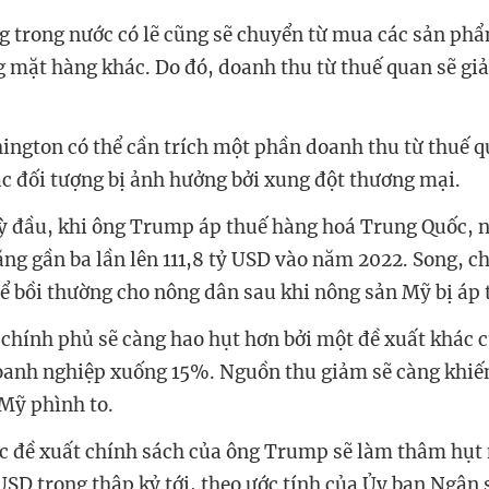
g trong nước có lẽ cũng sẽ chuyển từ mua các sản ph
 mặt hàng khác. Do đó, doanh thu từ thuế quan sẽ gi
ington có thể cần trích một phần doanh thu từ thuế q
các đối tượng bị ảnh hưởng bởi xung đột thương mại.
 đầu, khi ông Trump áp thuế hàng hoá Trung Quốc, n
ăng gần ba lần lên 111,8 tỷ USD vào năm 2022. Song, c
để bồi thường cho nông dân sau khi nông sản Mỹ bị áp 
chính phủ sẽ càng hao hụt hơn bởi một đề xuất khác
oanh nghiệp xuống 15%. Nguồn thu giảm sẽ càng khiế
Mỹ phình to.
c đề xuất chính sách của ông Trump sẽ làm thâm hụt
USD trong thập kỷ tới, theo ước tính của Ủy ban Ngân