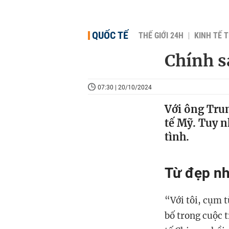
QUỐC TẾ
THẾ GIỚI 24H
KINH TẾ T
Chính s
07:30 | 20/10/2024
Với ông Trum
tế Mỹ. Tuy n
tình.
Từ đẹp nh
“Với tôi, cụm 
bố trong cuộc 