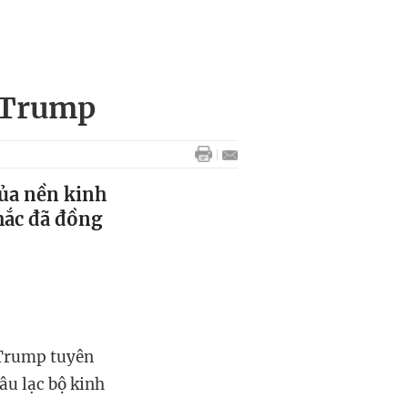
g Trump
của nền kinh
hắc đã đồng
d Trump tuyên
âu lạc bộ kinh