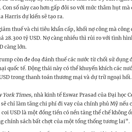
. Con số này cao hơn gấp đôi so với mức thâm hụt mà
 Harris dự kiến sẽ tạo ra.
giảm thuế và chi tiêu khẩn cấp, khối nợ công mà công
á 28.300 tỷ USD. Nợ càng nhiều thì rủi ro với tình hìn
D càng lớn.
rump còn đe doạ đánh thuế các nước từ chối sử dụng 
ại quốc tế. Động thái này có thể khuyến khích các nư
USD trong thanh toán thương mại và dự trữ ngoại hối.
 York Times
, nhà kinh tế Eswar Prasad của Đại học C
 sẽ chỉ làm tăng chi phí đi vay của chính phủ Mỹ nếu 
u coi USD là một đồng tiền có nền tảng thể chế không ổ
g chính sách bất chợt của một tổng thống tương lai”.