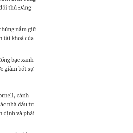
 đối thủ Đảng
 chúng nắm giữ
h tài khoá của
đồng bạc xanh
ớc giảm bớt sự
ornell, cảnh
các nhà đầu tư
n định và phải