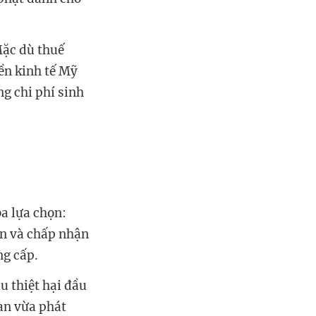
Mặc dù thuế
ền kinh tế Mỹ
ng chi phí sinh
a lựa chọn:
an và chấp nhận
ng cấp.
u thiệt hại đầu
an vừa phát