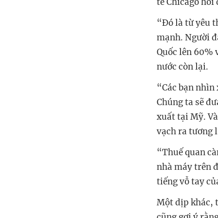
tế Chicago hồi
“Đó là từ yêu 
mạnh. Người đà
Quốc lên 60% v
nước còn lại.
“Các bạn nhìn 
Chúng ta sẽ đư
xuất tại Mỹ. V
vạch ra tương l
“Thuế quan càn
nhà máy trên đ
tiếng vỗ tay củ
Một dịp khác, 
cũng gợi ý rằn