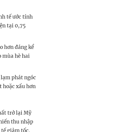
h tế ước tính
ện tại 0,75
ao hơn đáng kể
o mùa hè hai
n lạm phát ngóc
t hoặc xấu hơn
ất trở lại Mỹ
hiến thu nhập
 tế giảm tốc.