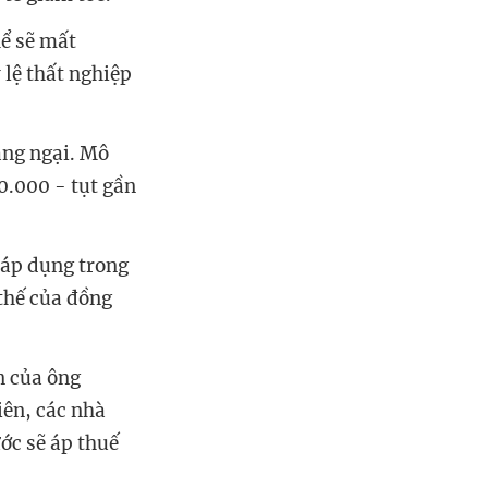
hể sẽ mất
 lệ thất nghiệp
áng ngại. Mô
0.000 - tụt gần
 áp dụng trong
 thế của đồng
n của ông
ên, các nhà
ước sẽ áp thuế