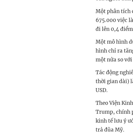
Một phân tích 
675.000 việc l
đi lên 0,4 điể
Một mô hình dự
hình chỉ ra tă
một nửa so với
Tác động nghiê
thời gian dài) 
USD.
Theo Viện Kinh
Trump, chính p
kinh tế lưu ý ư
trả đũa Mỹ.