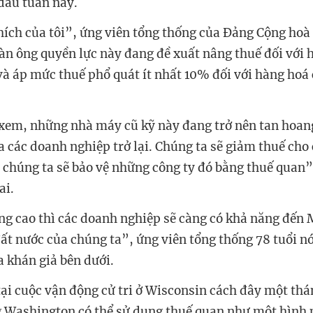
 đầu tuần này.
thích của tôi”, ứng viên tổng thống của Đảng Cộng hoà
n ông quyền lực này đang đề xuất nâng thuế đối với
à áp mức thuế phổ quát ít nhất 10% đối với hàng hoá c
xem, những nhà máy cũ kỹ này đang trở nên tan hoang
a các doanh nghiệp trở lại. Chúng ta sẽ giảm thuế cho 
à chúng ta sẽ bảo vệ những công ty đó bằng thuế quan
ai.
g cao thì các doanh nghiệp sẽ càng có khả năng đến 
ất nước của chúng ta”, ứng viên tổng thống 78 tuổi nó
a khán giả bên dưới.
tại cuộc vận động cử tri ở Wisconsin cách đây một th
g Washington có thể sử dụng thuế quan như một hình