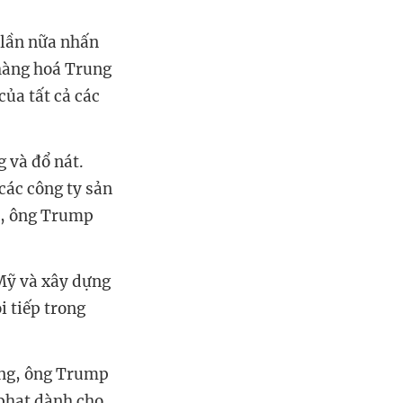
 lần nữa nhấn
 hàng hoá Trung
ủa tất cả các
 và đổ nát.
các công ty sản
”, ông Trump
Mỹ và xây dựng
i tiếp trong
áng, ông Trump
 phạt dành cho