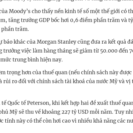
của Moody’s cho thấy nền kinh tế số một thế giới có t
àm, tăng trưởng GDP bốc hơi 0,6 điểm phần trăm và tỷ
m phần trăm.
 báo khác của Morgan Stanley cũng đưa ra kết quả đ
ng trưởng việc làm hàng tháng sẽ giảm từ 50.000 đến 7
 mức trung bình hiện nay.
m trọng hơn của thuế quan (nếu chính sách này được
là rủi ro đối với chính sách tài khoá của nước Mỹ và vị
 tế Quốc tế Peterson, khi kết hợp hai đề xuất thuế qua
hủ Mỹ sẽ thu về khoảng 227 tỷ USD mỗi năm. Tuy nhi
ớc tính này có thể còn hơi cao vì nhiều khả năng các n