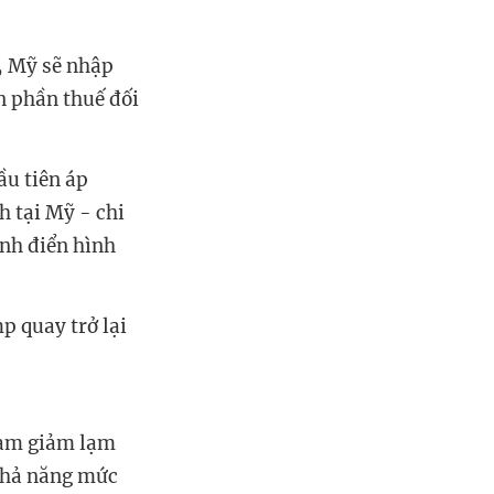
, Mỹ sẽ nhập
n phần thuế đối
ầu tiên áp
h tại Mỹ - chi
ình điển hình
p quay trở lại
làm giảm lạm
 khả năng mức