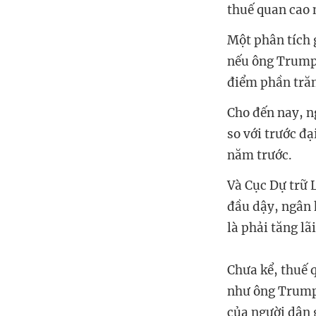
thuế quan cao 
Một phân tích 
nếu ông Trump 
điểm phần tră
Cho đến nay, n
so với trước đ
năm trước.
Và Cục Dự trữ 
đầu dậy, ngân 
là phải tăng lãi
Chưa kể, thuế 
như ông Trump 
của người dân g