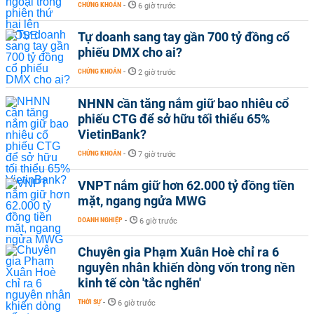
CHỨNG KHOÁN
-
6 giờ trước
Tự doanh sang tay gần 700 tỷ đồng cổ
phiếu DMX cho ai?
CHỨNG KHOÁN
-
2 giờ trước
NHNN cần tăng nắm giữ bao nhiêu cổ
phiếu CTG để sở hữu tối thiểu 65%
VietinBank?
CHỨNG KHOÁN
-
7 giờ trước
VNPT nắm giữ hơn 62.000 tỷ đồng tiền
mặt, ngang ngửa MWG
DOANH NGHIỆP
-
6 giờ trước
Chuyên gia Phạm Xuân Hoè chỉ ra 6
nguyên nhân khiến dòng vốn trong nền
kinh tế còn 'tắc nghẽn'
THỜI SỰ
-
6 giờ trước