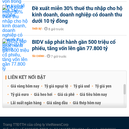
Đề xuất miễn 30% thuế thu nhập cho hộ
kinh doanh, doanh nghiệp có doanh thu
dưới 10 tỷ đồng
THỜI SỰ
-
8 giờ trước
BIDV sắp phát hành gần 500 triệu cổ
phiếu, tăng vốn lên gần 77.800 tỷ
TÀI CHÍNH
-
7 giờ trước
LIÊN KẾT NỔI BẬT
Giá vàng hôm nay
Tỷ giá ngoại tệ
Tỷ giá usd
Tỷ giá yen
Tỷ giá euro
Giá heo hơi
Giá cà phê
Giá tiêu hôm nay
Lãi suất ngân hàng
Giá xăng dầu
Giá thép hôm nay
Giá sầu riêng
Giá thịt heo
Giá gạo
Giá cao su
Best Retail Brokers
Diễn đàn đầu tư Việt Nam 2026
Trang TTĐTTH của công ty VietNewsCorp