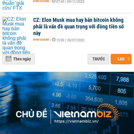
KINH DOANH
-
07:43 | 09/11/2022
CZ: Elon Musk mua hay bán bitcoin không
phải là vấn đề quan trọng với đồng tiền số
này
KINH DOANH
-
15:50 | 26/07/2022
Theo ngày
TRƯỚC
SAU