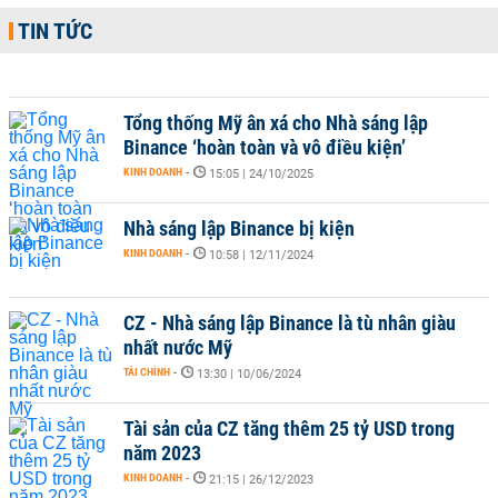
TIN TỨC
Tổng thống Mỹ ân xá cho Nhà sáng lập
Binance ‘hoàn toàn và vô điều kiện’
KINH DOANH
-
15:05 | 24/10/2025
Nhà sáng lập Binance bị kiện
KINH DOANH
-
10:58 | 12/11/2024
CZ - Nhà sáng lập Binance là tù nhân giàu
nhất nước Mỹ
TÀI CHÍNH
-
13:30 | 10/06/2024
Tài sản của CZ tăng thêm 25 tỷ USD trong
năm 2023
KINH DOANH
-
21:15 | 26/12/2023