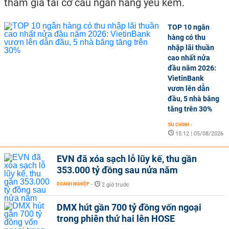
tham gia tái cơ cấu ngân hàng yếu kém.
TOP 10 ngân
hàng có thu
nhập lãi thuần
cao nhất nửa
đầu năm 2026:
VietinBank
vươn lên dẫn
đầu, 5 nhà băng
tăng trên 30%
TÀI CHÍNH
-
15:12 | 05/08/2026
EVN đã xóa sạch lỗ lũy kế, thu gần
353.000 tỷ đồng sau nửa năm
DOANH NGHIỆP
-
2 giờ trước
DMX hút gần 700 tỷ đồng vốn ngoại
trong phiên thứ hai lên HOSE