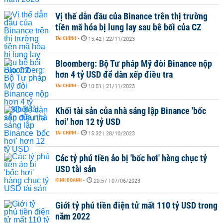
Vị thế dẫn đầu của Binance trên thị trường
tiền mã hóa bị lung lay sau bê bối của CZ
TÀI CHÍNH
-
15:42 | 22/11/2023
Bloomberg: Bộ Tư pháp Mỹ đòi Binance nộp
hơn 4 tỷ USD để dàn xếp điều tra
TÀI CHÍNH
-
10:51 | 21/11/2023
Khối tài sản của nhà sáng lập Binance 'bốc
hơi' hơn 12 tỷ USD
TÀI CHÍNH
-
15:32 | 28/10/2023
Các tỷ phú tiền ảo bị 'bốc hơi' hàng chục tỷ
USD tài sản
KINH DOANH
-
20:57 | 07/06/2023
Giới tỷ phú tiền điện tử mất 110 tỷ USD trong
năm 2022