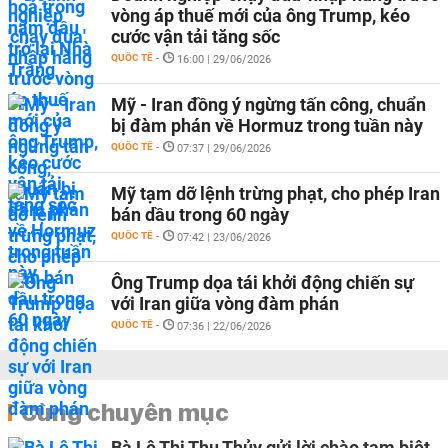
vòng áp thuế mới của ông Trump, kéo
cước vận tải tăng sốc
QUỐC TẾ
-
16:00 | 29/06/2026
Mỹ - Iran đồng ý ngừng tấn công, chuẩn
bị đàm phán về Hormuz trong tuần này
QUỐC TẾ
-
07:37 | 29/06/2026
Mỹ tạm dỡ lệnh trừng phạt, cho phép Iran
bán dầu trong 60 ngày
QUỐC TẾ
-
07:42 | 23/06/2026
Ông Trump dọa tái khởi động chiến sự
với Iran giữa vòng đàm phán
QUỐC TẾ
-
07:36 | 22/06/2026
Cùng chuyên mục
Bà Lê Thị Thu Thủy gửi lời chào tạm biệt