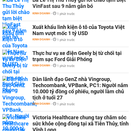
VinFast sau 9 năm gắn bó
KINH DOANH
-
1 phút trước
Xuất khẩu linh kiện ô tô của Toyota Việt
Nam vượt mốc 1 tỷ USD
KINH DOANH
-
1 phút trước
Thực hư vụ xe điện Geely bị từ chối tại
trạm sạc Ford Giải Phóng
KINH DOANH
-
1 phút trước
Dàn lãnh đạo GenZ nhà Vingroup,
Techcombank, VPBank, PC1: Người nắm
10.000 tỷ đồng cổ phiếu, người làm chủ
tịch ở tuổi 27
KINH DOANH
-
1 phút trước
Victoria Healthcare chung tay chăm sóc
sức khỏe cộng đồng tại xã Tiên Thủy, tỉnh
Vĩnh Long