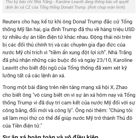
Thư ký báo chí Nhà Trắng - Karoline Leavitt đang thông báo về quyết
định ân xá CZ của Tổng thống Donald Trump. (
Ảnh chụp màn hình
)
Reuters cho hay, kể từ khi ông Donal Trump đắc cử Tổng
thống Mỹ lần hai, gia đình Trump đã thu về hàng triệu USD
từ nhiều dự án tiền điện tử khác nhau. Động thái nói trên
bị các đối thủ chính trị và các chuyên gia đạo đức của
nước Mỹ chỉ trích vì “tiềm ẩn xung đột lợi ích”. Nhà Trắng
đã phủ nhận những cáo buộc đó và ngày 23/10, Karoline
Leavitt cho biết đội ngũ của Tổng thống đã xem xét kỹ
lưỡng tất cả các lệnh ân xá.
Trong một bài đăng trên nền tảng mạng xã hội X, Zhao
cho biết ông "vô cùng biết ơn vì sự ân xá hôm nay và Tổng
thống Trump vì đã duy trì cam kết của nước Mỹ đối với sự
công bằng, đổi mới và công lý". Ông nói thêm: "Chúng tôi
sẽ làm mọi thứ có thể để giúp nước Mỹ trở thành Thủ đô
của Tiền điện tử."
Sự ân xá hoàn toàn và vô điều kiện