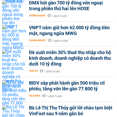
DMX hút gần 700 tỷ đồng vốn ngoại
trong phiên thứ hai lên HOSE
CHỨNG KHOÁN
-
1 phút trước
VNPT nắm giữ hơn 62.000 tỷ đồng tiền
mặt, ngang ngửa MWG
DOANH NGHIỆP
-
1 phút trước
Đề xuất miễn 30% thuế thu nhập cho hộ
kinh doanh, doanh nghiệp có doanh thu
dưới 10 tỷ đồng
THỜI SỰ
-
1 phút trước
BIDV sắp phát hành gần 500 triệu cổ
phiếu, tăng vốn lên gần 77.800 tỷ
TÀI CHÍNH
-
1 phút trước
Bà Lê Thị Thu Thủy gửi lời chào tạm biệt
VinFast sau 9 năm gắn bó