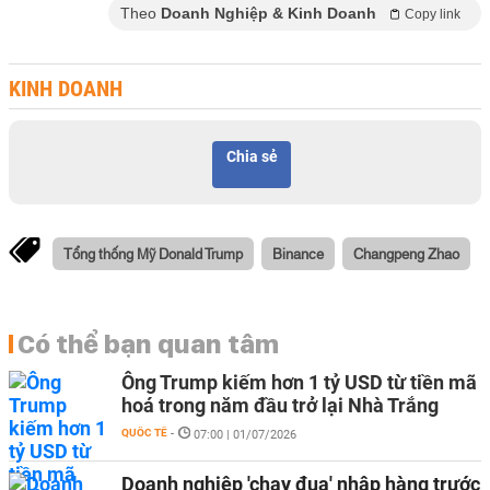
Theo
Doanh Nghiệp & Kinh Doanh
Copy link
KINH DOANH
Chia sẻ
Tổng thống Mỹ Donald Trump
Binance
Changpeng Zhao
Có thể bạn quan tâm
Ông Trump kiếm hơn 1 tỷ USD từ tiền mã
hoá trong năm đầu trở lại Nhà Trắng
QUỐC TẾ
-
07:00 | 01/07/2026
Doanh nghiệp 'chạy đua' nhập hàng trước