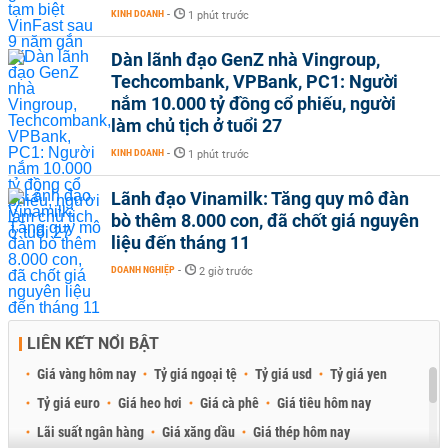
KINH DOANH
-
1 phút trước
Dàn lãnh đạo GenZ nhà Vingroup,
Techcombank, VPBank, PC1: Người
nắm 10.000 tỷ đồng cổ phiếu, người
làm chủ tịch ở tuổi 27
KINH DOANH
-
1 phút trước
Lãnh đạo Vinamilk: Tăng quy mô đàn
bò thêm 8.000 con, đã chốt giá nguyên
liệu đến tháng 11
DOANH NGHIỆP
-
2 giờ trước
LIÊN KẾT NỔI BẬT
Giá vàng hôm nay
Tỷ giá ngoại tệ
Tỷ giá usd
Tỷ giá yen
Tỷ giá euro
Giá heo hơi
Giá cà phê
Giá tiêu hôm nay
Lãi suất ngân hàng
Giá xăng dầu
Giá thép hôm nay