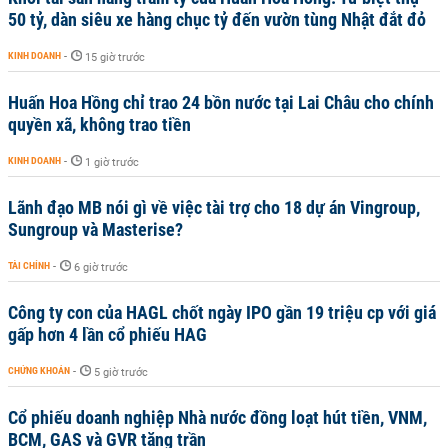
50 tỷ, dàn siêu xe hàng chục tỷ đến vườn tùng Nhật đắt đỏ
KINH DOANH
-
15 giờ trước
Huấn Hoa Hồng chỉ trao 24 bồn nước tại Lai Châu cho chính
quyền xã, không trao tiền
KINH DOANH
-
1 giờ trước
Lãnh đạo MB nói gì về việc tài trợ cho 18 dự án Vingroup,
Sungroup và Masterise?
TÀI CHÍNH
-
6 giờ trước
Công ty con của HAGL chốt ngày IPO gần 19 triệu cp với giá
gấp hơn 4 lần cổ phiếu HAG
CHỨNG KHOÁN
-
5 giờ trước
Cổ phiếu doanh nghiệp Nhà nước đồng loạt hút tiền, VNM,
BCM, GAS và GVR tăng trần