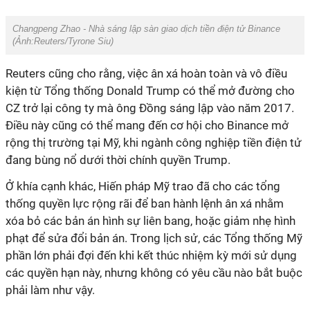
Changpeng Zhao - Nhà sáng lập sàn giao dịch tiền điện tử Binance
(Ảnh:
Reuters/Tyrone Siu
)
Reuters cũng cho rằng, việc ân xá hoàn toàn và vô điều
kiện từ Tổng thống Donald Trump có thể mở đường cho
CZ trở lại công ty mà ông Đồng sáng lập vào năm 2017.
Điều này cũng có thể mang đến cơ hội cho Binance mở
rộng thị trường tại Mỹ, khi ngành công nghiệp tiền điện tử
đang bùng nổ dưới thời chính quyền Trump.
Ở khía cạnh khác, Hiến pháp Mỹ trao đã cho các tổng
thống quyền lực rộng rãi để ban hành lệnh ân xá nhằm
xóa bỏ các bản án hình sự liên bang, hoặc giảm nhẹ hình
phạt để sửa đổi bản án. Trong lịch sử, các Tổng thống Mỹ
phần lớn phải đợi đến khi kết thúc nhiệm kỳ mới sử dụng
các quyền hạn này, nhưng không có yêu cầu nào bắt buộc
phải làm như vậy.