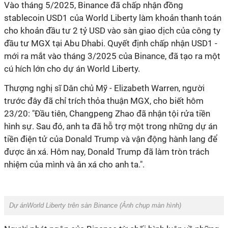
Vào tháng 5/2025, Binance đã chấp nhận đồng
stablecoin USD1 của World Liberty làm khoản thanh toán
cho khoản đầu tư 2 tỷ USD vào sàn giao dịch của công ty
đầu tư MGX tại Abu Dhabi. Quyết định chấp nhận USD1 -
mới ra mắt vào tháng 3/2025 của Binance, đã tạo ra một
cú hích lớn cho dự án World Liberty.
Thượng nghị sĩ Dân chủ Mỹ - Elizabeth Warren, người
trước đây đã chỉ trích thỏa thuận MGX, cho biết hôm
23/20: "Đầu tiên, Changpeng Zhao đã nhận tội rửa tiền
hình sự. Sau đó, anh ta đã hỗ trợ một trong những dự án
tiền điện tử của Donald Trump và vận động hành lang để
được ân xá. Hôm nay, Donald Trump đã làm tròn trách
nhiệm của mình và ân xá cho anh ta.".
Dự ánWorld Liberty trên sàn Binance (
Ảnh chụp màn hình
)