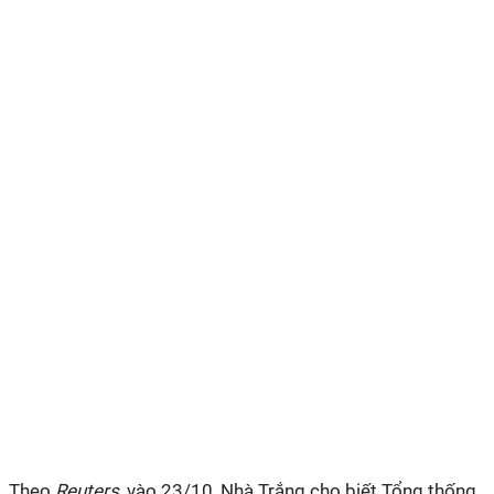
Theo
Reuters
, vào 23/10, Nhà Trắng cho biết Tổng thống