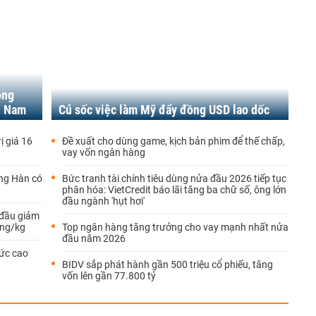
ộng
ệt Nam
Cú sốc việc làm Mỹ đẩy đồng USD lao dốc
ị giá 16
Đề xuất cho dùng game, kịch bản phim để thế chấp,
vay vốn ngân hàng
ông Hàn có
Bức tranh tài chính tiêu dùng nửa đầu 2026 tiếp tục
phân hóa: VietCredit báo lãi tăng ba chữ số, ông lớn
đầu ngành 'hụt hơi'
 đầu giảm
ồng/kg
Top ngân hàng tăng trưởng cho vay mạnh nhất nửa
đầu năm 2026
mức cao
BIDV sắp phát hành gần 500 triệu cổ phiếu, tăng
vốn lên gần 77.800 tỷ