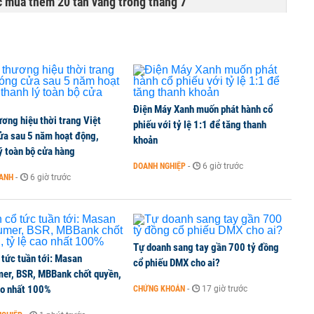
 mua thêm 20 tấn vàng trong tháng 7
Điện Máy Xanh muốn phát hành cổ
ơng hiệu thời trang Việt
phiếu với tỷ lệ 1:1 để tăng thanh
ửa sau 5 năm hoạt động,
khoản
ý toàn bộ cửa hàng
DOANH NGHIỆP
-
6 giờ trước
OANH
-
6 giờ trước
Tự doanh sang tay gần 700 tỷ đồng
 tức tuần tới: Masan
cổ phiếu DMX cho ai?
er, BSR, MBBank chốt quyền,
ao nhất 100%
CHỨNG KHOÁN
-
17 giờ trước