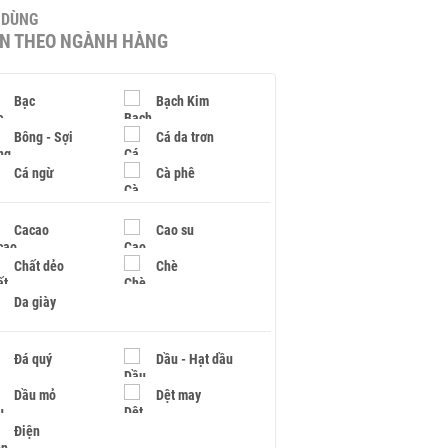
U DÙNG
IN THEO NGÀNH HÀNG
Bạc
Bạch Kim
Bông - Sợi
Cá da trơn
Cá ngừ
Cà phê
Cacao
Cao su
Chất dẻo
Chè
Da giày
Đá quý
Dầu - Hạt dầu
Dầu mỏ
Dệt may
Điện