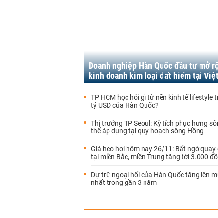
Doanh nghiệp Hàn Quốc đầu tư mở r
kinh doanh kim loại đất hiếm tại Vi
TP HCM học hỏi gì từ nền kinh tế lifestyle tr
tỷ USD của Hàn Quốc?
Thị trưởng TP Seoul: Kỳ tích phục hưng s
thể áp dụng tại quy hoạch sông Hồng
Giá heo hơi hôm nay 26/11: Bất ngờ quay
tại miền Bắc, miền Trung tăng tới 3.000 đ
Dự trữ ngoại hối của Hàn Quốc tăng lên 
nhất trong gần 3 năm