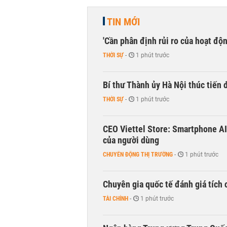
TIN MỚI
'Cần phân định rủi ro của hoạt độn
THỜI SỰ
-
1 phút trước
Bí thư Thành ủy Hà Nội thúc tiến
THỜI SỰ
-
1 phút trước
CEO Viettel Store: Smartphone AI
của người dùng
CHUYỂN ĐỘNG THỊ TRƯỜNG
-
1 phút trước
Chuyên gia quốc tế đánh giá tích 
TÀI CHÍNH
-
1 phút trước