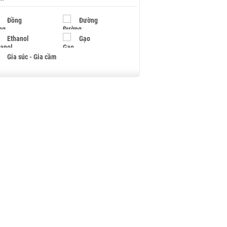
Đồng
Đường
Ethanol
Gạo
Gia súc - Gia cầm
Giấy
Gỗ
Hạt điều
Hồ tiêu - Hạt tiêu
Khí đốt
Kim loại khác
Mắc ca
Muối
Ngũ cốc
Nhựa - Hạt nhựa
Palladium
Phân bón