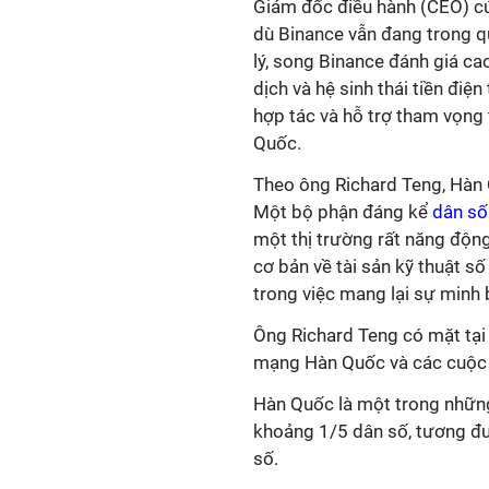
Giám đốc điều hành (CEO) củ
dù Binance vẫn đang trong qu
lý, song Binance đánh giá ca
dịch và hệ sinh thái tiền điệ
hợp tác và hỗ trợ tham vọng 
Quốc.
Theo ông Richard Teng, Hàn 
Một bộ phận đáng kể
dân s
một thị trường rất năng độn
cơ bản về tài sản kỹ thuật số
trong việc mang lại sự minh
Ông Richard Teng có mặt tại
mạng Hàn Quốc và các cuộc h
Hàn Quốc là một trong những t
khoảng 1/5 dân số, tương đươ
số.