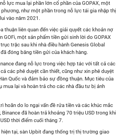
nỗ lực mua lại phần lớn cổ phần của GOPAX, một
a phương, như một phần trong nỗ lực tái gia nhập thị
 lui vào năm 2021.
 thuận liên quan đến việc giải quyết các khoản nợ
ến GOFi, một sản phẩm tiền gửi sinh lời do GOPAX
 trục trặc sau khi nhà điều hành Genesis Global
tế đã đóng băng tiền gửi của khách hàng.
nance đang nỗ lực trong việc hợp tác với tất cả các
 cả các phê duyệt cần thiết, cũng như xin phê duyệt
 Hàn Quốc và đảm bảo sự đồng thuận. Mục tiêu của
ụ mua lại và hoàn trả cho các nhà đầu tư bị ảnh
trì hoãn do lo ngại vấn đề rửa tiền và các khúc mắc
y, Binance đã hoàn trả khoảng 70 triệu USD trong khi
 USD thời điểm cuối tháng 7.
iện tại, sàn Upbit đang thống trị thị trường giao