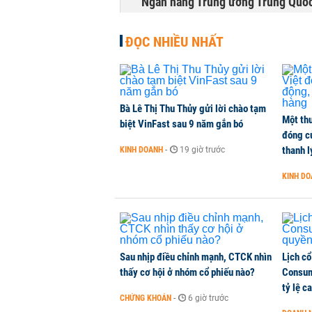
Ngân hàng Trung ương Trung Quốc
HÀNG HÓA
-
1 phút trước
ĐỌC NHIỀU NHẤT
Bà Lê Thị Thu Thủy gửi lời chào tạm
Một thư
biệt VinFast sau 9 năm gắn bó
đóng c
thanh l
KINH DOANH
-
19 giờ trước
KINH D
Sau nhịp điều chỉnh mạnh, CTCK nhìn
Lịch cổ
thấy cơ hội ở nhóm cổ phiếu nào?
Consum
tỷ lệ c
CHỨNG KHOÁN
-
6 giờ trước