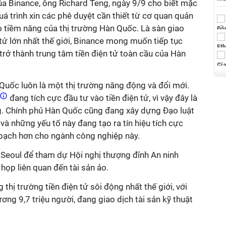
a Binance, ông Richard Teng, ngày 9/9 cho biết mặc
á trình xin các phê duyệt cần thiết từ cơ quan quản
o tiềm năng của thị trường Hàn Quốc. Là sàn giao
n tử lớn nhất thế giới, Binance mong muốn tiếp tục
trở thành trung tâm tiền điện tử toàn cầu của Hàn
Quốc luôn là một thị trường năng động và đổi mới.
ố
đang tích cực đầu tư vào tiền điện tử, vì vậy đây là
g. Chính phủ Hàn Quốc cũng đang xây dựng Đạo luật
 và những yếu tố này đang tạo ra tín hiệu tích cực
 bạch hơn cho ngành công nghiệp này.
 Seoul để tham dự Hội nghị thượng đỉnh An ninh
ọp liên quan đến tài sản ảo.
hị trường tiền điện tử sôi động nhất thế giới, với
ng 9,7 triệu người, đang giao dịch tài sản kỹ thuật