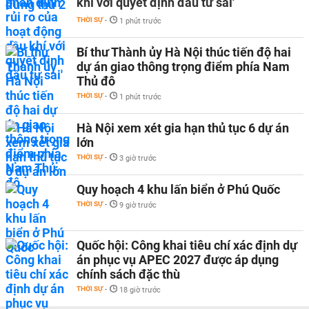
khí với quyết định đầu tư sai'
THỜI SỰ
-
1 phút trước
Bí thư Thành ủy Hà Nội thúc tiến độ hai
dự án giao thông trọng điểm phía Nam
Thủ đô
THỜI SỰ
-
1 phút trước
Hà Nội xem xét gia hạn thủ tục 6 dự án
lớn
THỜI SỰ
-
3 giờ trước
Quy hoạch 4 khu lấn biển ở Phú Quốc
THỜI SỰ
-
9 giờ trước
Quốc hội: Công khai tiêu chí xác định dự
án phục vụ APEC 2027 được áp dụng
chính sách đặc thù
THỜI SỰ
-
18 giờ trước