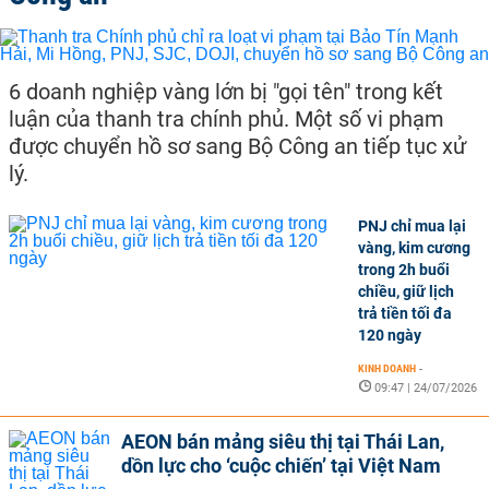
6 doanh nghiệp vàng lớn bị "gọi tên" trong kết
luận của thanh tra chính phủ. Một số vi phạm
được chuyển hồ sơ sang Bộ Công an tiếp tục xử
lý.
PNJ chỉ mua lại
vàng, kim cương
trong 2h buổi
chiều, giữ lịch
trả tiền tối đa
120 ngày
KINH DOANH
-
09:47 | 24/07/2026
AEON bán mảng siêu thị tại Thái Lan,
dồn lực cho ‘cuộc chiến’ tại Việt Nam