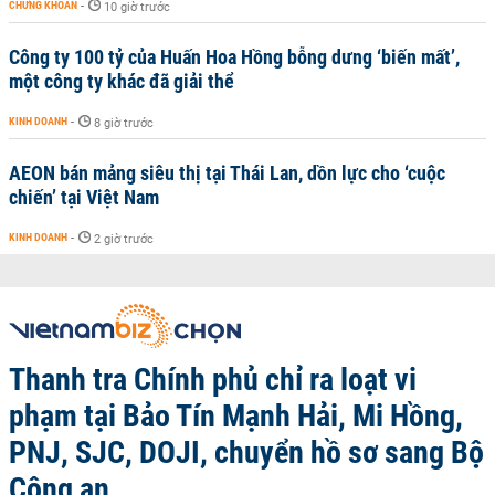
CHỨNG KHOÁN
-
10 giờ trước
Công ty 100 tỷ của Huấn Hoa Hồng bỗng dưng ‘biến mất’,
một công ty khác đã giải thể
KINH DOANH
-
8 giờ trước
AEON bán mảng siêu thị tại Thái Lan, dồn lực cho ‘cuộc
chiến’ tại Việt Nam
KINH DOANH
-
2 giờ trước
Thanh tra Chính phủ chỉ ra loạt vi
phạm tại Bảo Tín Mạnh Hải, Mi Hồng,
PNJ, SJC, DOJI, chuyển hồ sơ sang Bộ
Công an