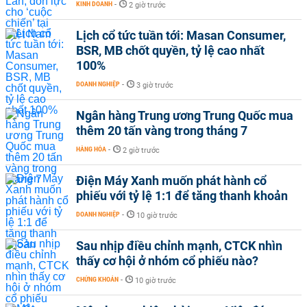
KINH DOANH
-
2 giờ trước
Lịch cổ tức tuần tới: Masan Consumer,
BSR, MB chốt quyền, tỷ lệ cao nhất
100%
DOANH NGHIỆP
-
3 giờ trước
Ngân hàng Trung ương Trung Quốc mua
thêm 20 tấn vàng trong tháng 7
HÀNG HÓA
-
2 giờ trước
Điện Máy Xanh muốn phát hành cổ
phiếu với tỷ lệ 1:1 để tăng thanh khoản
DOANH NGHIỆP
-
10 giờ trước
Sau nhịp điều chỉnh mạnh, CTCK nhìn
thấy cơ hội ở nhóm cổ phiếu nào?
CHỨNG KHOÁN
-
10 giờ trước