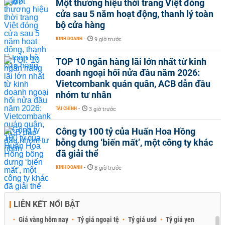
Một thương hiệu thời trang Việt đóng
cửa sau 5 năm hoạt động, thanh lý toàn
bộ cửa hàng
KINH DOANH
-
9 giờ trước
TOP 10 ngân hàng lãi lớn nhất từ kinh
doanh ngoại hối nửa đầu năm 2026:
Vietcombank quán quân, ACB dẫn đầu
nhóm tư nhân
TÀI CHÍNH
-
3 giờ trước
Công ty 100 tỷ của Huấn Hoa Hồng
bỗng dưng ‘biến mất’, một công ty khác
đã giải thể
KINH DOANH
-
8 giờ trước
LIÊN KẾT NỔI BẬT
Giá vàng hôm nay
Tỷ giá ngoại tệ
Tỷ giá usd
Tỷ giá yen