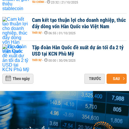
TÀI CHÍNH
-
23:32 | 21/10/2025
Cam kết tạo thuận lợi cho doanh nghiệp, thúc
đẩy dòng vốn Hàn Quốc vào Việt Nam
THỜI SỰ
-
06:55 | 01/10/2025
Tập đoàn Hàn Quốc đề xuất dự án tối đa 2 tỷ
USD tại KCN Phù Mỹ
THỜI SỰ
-
00:00 | 30/09/2025
Theo ngày
TRƯỚC
SAU