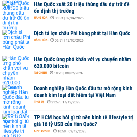
Hàn Quốc xuất 20 triệu thùng dầu dự trữ để
ổn định thị trường
HÀNG HÓA
-
06:53 | 02/04/2026
Dịch tả lợn châu Phi bùng phát tại Hàn Quốc
HÀNG HÓA
-
06:51 | 12/02/2026
Hàn Quốc ứng phó khẩn với vụ chuyển nhầm
620.000 bitcoin
TÀI CHÍNH
-
10:20 | 08/02/2026
Doanh nghiệp Hàn Quốc đầu tư mở rộng kinh
doanh kim loại đất hiếm tại Việt Nam
THỜI SỰ
-
21:57 | 17/12/2025
TP HCM học hỏi gì từ nền kinh tế lifestyle trị
giá 16 tỷ USD của Hàn Quốc?
KINH DOANH
-
10:50 | 09/12/2025