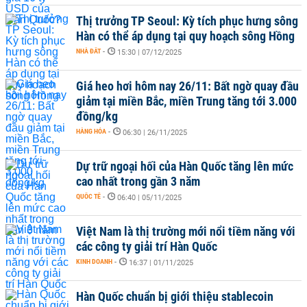
Thị trưởng TP Seoul: Kỳ tích phục hưng sông
Hàn có thể áp dụng tại quy hoạch sông Hồng
NHÀ ĐẤT
-
15:30 | 07/12/2025
Giá heo hơi hôm nay 26/11: Bất ngờ quay đầu
giảm tại miền Bắc, miền Trung tăng tới 3.000
đồng/kg
HÀNG HÓA
-
06:30 | 26/11/2025
Dự trữ ngoại hối của Hàn Quốc tăng lên mức
cao nhất trong gần 3 năm
QUỐC TẾ
-
06:40 | 05/11/2025
Việt Nam là thị trường mới nổi tiềm năng với
các công ty giải trí Hàn Quốc
KINH DOANH
-
16:37 | 01/11/2025
Hàn Quốc chuẩn bị giới thiệu stablecoin