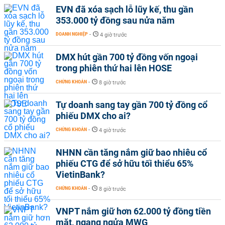
EVN đã xóa sạch lỗ lũy kế, thu gần
353.000 tỷ đồng sau nửa năm
DOANH NGHIỆP
-
4 giờ trước
DMX hút gần 700 tỷ đồng vốn ngoại
trong phiên thứ hai lên HOSE
CHỨNG KHOÁN
-
8 giờ trước
Tự doanh sang tay gần 700 tỷ đồng cổ
phiếu DMX cho ai?
CHỨNG KHOÁN
-
4 giờ trước
NHNN cần tăng nắm giữ bao nhiêu cổ
phiếu CTG để sở hữu tối thiểu 65%
VietinBank?
CHỨNG KHOÁN
-
8 giờ trước
VNPT nắm giữ hơn 62.000 tỷ đồng tiền
mặt, ngang ngửa MWG