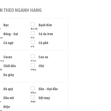
IN THEO NGÀNH HÀNG
Bạc
Bạch Kim
Bông - Sợi
Cá da trơn
Cá ngừ
Cà phê
Cacao
Cao su
Chất dẻo
Chè
Da giày
Đá quý
Dầu - Hạt dầu
Dầu mỏ
Dệt may
Điện