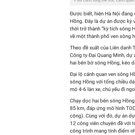
Phối cảnh tổng thể trục cảnh qua
Được biết, hiện Hà Nội đang 
Hồng. Đây là dự án được kỳ 
thời trở thành “kỳ tích sông
về một thành phố ven sông h
Theo đề xuất của Liên danh 
Công ty Đại Quang Minh, dự
hai bên bờ sông Hồng, kéo d
Đại lộ cảnh quan ven sông H
sông Hồng với tổng chiều dà
mô 4-6 làn xe, chủ yếu đi ng
Chạy dọc hai bên sông Hồng 
85 km, đáp ứng mô hình TOD 
cộng). Cùng với đó, dự án dự 
12 công viên chuyên đề với t
công trình mang tính điểm n