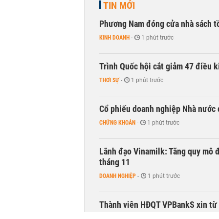
TIN MỚI
Phương Nam đóng cửa nhà sách t
KINH DOANH
-
1 phút trước
Trình Quốc hội cắt giảm 47 điều 
THỜI SỰ
-
1 phút trước
Cổ phiếu doanh nghiệp Nhà nước 
CHỨNG KHOÁN
-
1 phút trước
Lãnh đạo Vinamilk: Tăng quy mô đ
tháng 11
DOANH NGHIỆP
-
1 phút trước
Thành viên HĐQT VPBankS xin từ
CHỨNG KHOÁN
-
1 phút trước