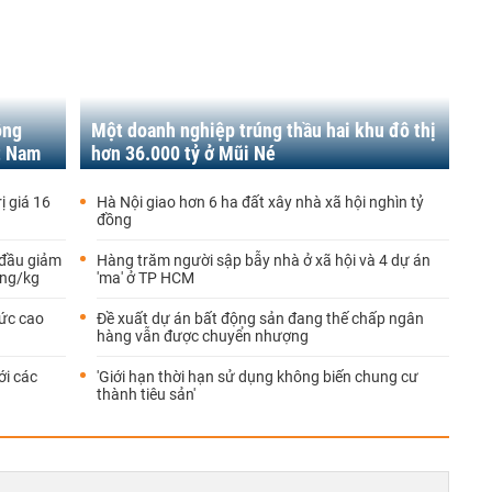
ộng
Một doanh nghiệp trúng thầu hai khu đô thị
ệt Nam
hơn 36.000 tỷ ở Mũi Né
ị giá 16
Hà Nội giao hơn 6 ha đất xây nhà xã hội nghìn tỷ
đồng
 đầu giảm
Hàng trăm người sập bẫy nhà ở xã hội và 4 dự án
ồng/kg
'ma' ở TP HCM
mức cao
Đề xuất dự án bất động sản đang thế chấp ngân
hàng vẫn được chuyển nhượng
ới các
'Giới hạn thời hạn sử dụng không biến chung cư
thành tiêu sản'