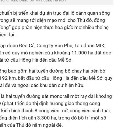
n sông Hồng (Ảnh: Sở Xây dựng Hà Nội).
chuẩn bị triển khai dự án trục đại lộ cảnh quan sông
vọng sẽ mang tới diện mạo mới cho Thủ đô, đồng
 Hồng” góp phần hiện thực hoá giấc mơ nhiều thế hệ
iện đại…
Tập đoàn Đèo Cả, Công ty Văn Phú, Tập đoàn MIK,
 án có quy mô nghiên cứu khoảng 11.000 ha đất dọc
ài từ cầu Hồng Hà đến cầu Mễ Sở.
ồng bao gồm hai tuyến đường bộ chạy hai bên bờ
i 92 km, bắt đầu từ cầu Hồng Hà đến cầu Mễ Sở, quy
oài đê và ngoài các khu dân cư hiện hữu.
là hai tuyến đường sắt monorail một ray dài khoảng
(phát triển đô thị định hướng giao thông công
kiến hình thành 8 công viên mở, công viên sinh thái,
ổng diện tích gần 3.300 ha, trong đó bố trí một số
hấn của Thủ đô nằm ngoài đê.