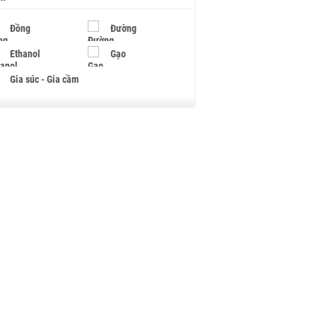
Đồng
Đường
Ethanol
Gạo
Gia súc - Gia cầm
Giấy
Gỗ
Hạt điều
Hồ tiêu - Hạt tiêu
Khí đốt
Kim loại khác
Mắc ca
Muối
Ngũ cốc
Nhựa - Hạt nhựa
Palladium
Phân bón