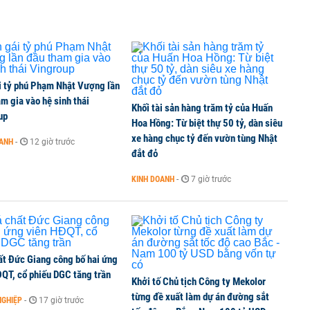
i tỷ phú Phạm Nhật Vượng lần
m gia vào hệ sinh thái
Khối tài sản hàng trăm tỷ của Huấn
up
Hoa Hồng: Từ biệt thự 50 tỷ, dàn siêu
xe hàng chục tỷ đến vườn tùng Nhật
OANH
-
12 giờ trước
đắt đỏ
KINH DOANH
-
7 giờ trước
ất Đức Giang công bố hai ứng
ĐQT, cổ phiếu DGC tăng trần
Khởi tố Chủ tịch Công ty Mekolor
từng đề xuất làm dự án đường sắt
NGHIỆP
-
17 giờ trước