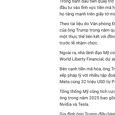
Trong năm đầu tiên quay trở 
đầu tư vào lĩnh vực tiền mã h
họ tăng mạnh trên giấy tờ mà
Theo
tài liệu do
Văn phòng Đ
của ông Trump trong năm qu
một thực thể liên kết với đ
trước lễ nhậm chức.
Ngoài ra, nhà lãnh đạo Mỹ cò
World Liberty Financial, dự á
Bên cạnh tiền mã hóa, ông Tr
xếp pháp lý với nhiều tập đo
Meta cùng 32 triệu USD từ P
Tổng thống Mỹ
cũng tích cự
ông trong năm
2025
bao gồ
Nvidia và Tesla.
Gia đình
ông
Trump điều hàn