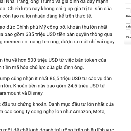
lại Nhà Trắng, ông Trump và gia đình đã đẩy mạnh
óa. Chiến lược này không chỉ giúp giá trị tài sản của
 còn tạo ra lợi nhuận đáng kể trên thực tế.
ạo đức Chính phủ
Mỹ công bố, khoản thu lớn nhất
a bao gồm 635 triệu USD tiền bản quyền thông qua
ồng memecoin mang tên ông, được ra mắt chỉ vài ngày
n thu về hơn 500 triệu USD từ việc bán token của
n tiền mã hóa chủ lực của gia đình ông.
ump cũng nhận ít nhất 86,5 triệu USD từ các vụ dàn
àn lớn. Khoản tiền này bao gồm 24,5 triệu USD từ
aramount và Disney.
c
đầu tư
chứng khoán
. D
anh mục đầu tư lớn nhất của
m các
công ty công nghệ lớn như
Amazon, Meta,
h một đế chế kinh doanh
trải rộng trên nhiều lĩnh vực,