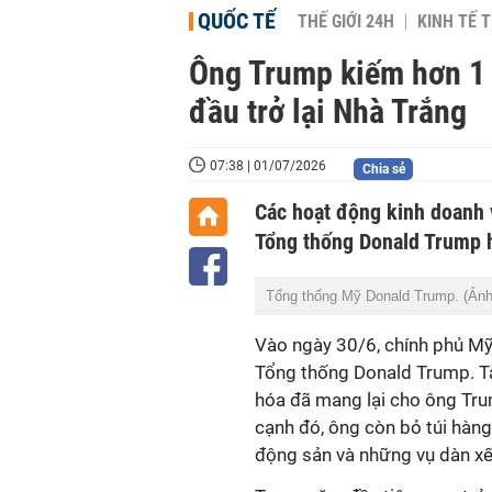
QUỐC TẾ
THẾ GIỚI 24H
KINH TẾ T
Ông Trump kiếm hơn 1 
đầu trở lại Nhà Trắng
07:38 | 01/07/2026
Chia sẻ
Các hoạt động kinh doanh 
Tổng thống Donald Trump 
Tổng thống Mỹ Donald Trump. (Ản
Vào ngày 30/6, chính phủ M
Tổng thống Donald Trump.
Tà
hóa đã mang lại cho
ông Tr
cạnh đó, ông còn bỏ túi hàng
động sản và những vụ dàn xế