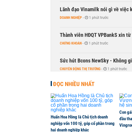
Lãnh đạo Vinamilk nói gì về việc 
DOANH NGHIỆP
-
1 phút trước
Thành viên HĐQT VPBankS xin từ
CHỨNG KHOÁN
-
1 phút trước
Sức hút Bcons NewSky - Không gia
CHUYỂN ĐỘNG THỊ TRƯỜNG
-
1 phút trước
ĐỌC NHIỀU NHẤT
Chủ show 'Anh trai vượt ngàn chông
KINH DOANH
-
1 phút trước
Trào lưu dùng AI giao dịch chứng 
Con gá
Huấn Hoa Hồng là Chủ tịch doanh
đầu tha
QUỐC TẾ
-
1 phút trước
nghiệp vốn 100 tỷ, góp cổ phần trong
Vingro
hai doanh nghiệp khác