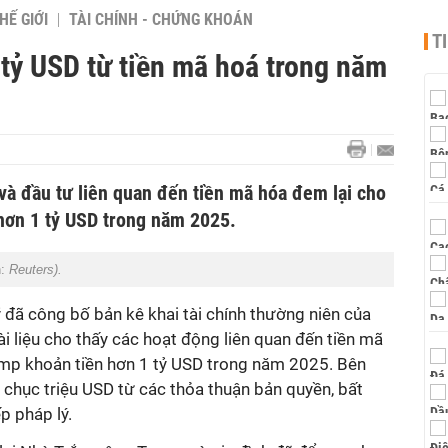
HẾ GIỚI
TÀI CHÍNH - CHỨNG KHOÁN
T
tỷ USD từ tiền mã hoá trong năm
và đầu tư liên quan đến tiền mã hóa đem lại cho
hơn 1 tỷ USD trong năm 2025.
h:
Reuters).
ỹ đã công bố
bản kê khai tài chính thường niên của
i liệu cho thấy
các hoạt động
liên quan đến
tiền mã
ump
khoản
tiền
hơn 1 tỷ USD trong
năm 2025. Bên
 chục triệu USD từ các thỏa thuận bản quyền, bất
p pháp lý.