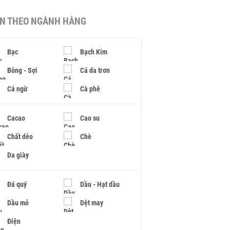
IN THEO NGÀNH HÀNG
Bạc
Bạch Kim
Bông - Sợi
Cá da trơn
Cá ngừ
Cà phê
Cacao
Cao su
Chất dẻo
Chè
Da giày
Đá quý
Dầu - Hạt dầu
Dầu mỏ
Dệt may
Điện