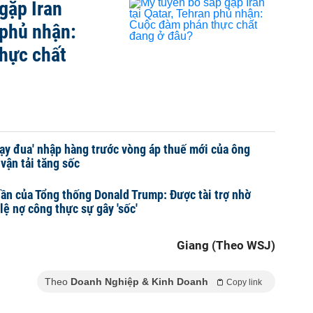
gặp Iran
 phủ nhận:
hực chất
ạy đua' nhập hàng trước vòng áp thuế mới của ông
vận tải tăng sốc
nần của Tổng thống Donald Trump: Được tài trợ nhờ
lệ nợ công thực sự gây 'sốc'
Giang (Theo WSJ)
Theo
Doanh Nghiệp & Kinh Doanh
Copy link