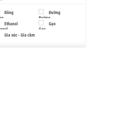
Đồng
Đường
Ethanol
Gạo
Gia súc - Gia cầm
Giấy
Gỗ
Hạt điều
Hồ tiêu - Hạt tiêu
Khí đốt
Kim loại khác
Mắc ca
Muối
Ngũ cốc
Nhựa - Hạt nhựa
Palladium
Phân bón