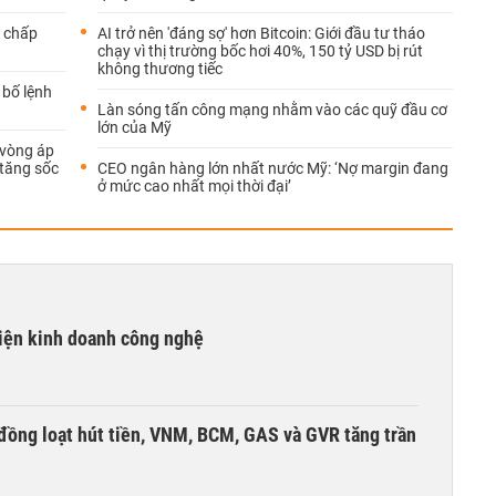
t chấp
AI trở nên 'đáng sợ' hơn Bitcoin: Giới đầu tư tháo
chạy vì thị trường bốc hơi 40%, 150 tỷ USD bị rút
không thương tiếc
 bố lệnh
Làn sóng tấn công mạng nhằm vào các quỹ đầu cơ
lớn của Mỹ
 vòng áp
 tăng sốc
CEO ngân hàng lớn nhất nước Mỹ: ‘Nợ margin đang
ở mức cao nhất mọi thời đại’
kiện kinh doanh công nghệ
đồng loạt hút tiền, VNM, BCM, GAS và GVR tăng trần