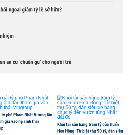
khối ngoại giảm tỷ lệ sở hữu?
 nhiệm
n an cư ‘chuẩn gu’ cho người trẻ
 gai' liên tiếp giải thế công ty con
khoán: Cơ hội vươn tầm 'cá mập' hay cái bẫy thua lỗ?
i tỷ phú Phạm Nhật Vượng lần
m gia vào hệ sinh thái
Khối tài sản hàng trăm tỷ của Huấn
up
Hoa Hồng: Từ biệt thự 50 tỷ, dàn siêu