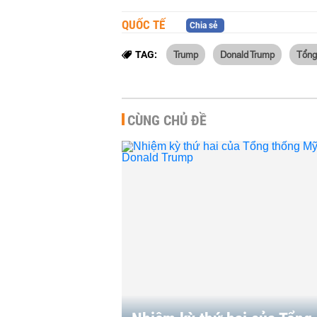
QUỐC TẾ
Chia sẻ
Trump
Donald Trump
Tổng
TAG:
CÙNG CHỦ ĐỀ