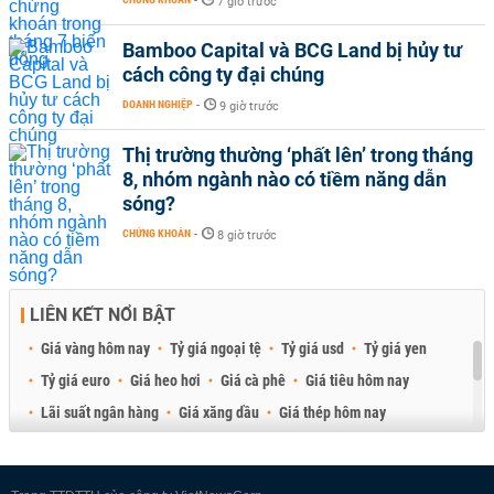
-
7 giờ trước
Bamboo Capital và BCG Land bị hủy tư
cách công ty đại chúng
DOANH NGHIỆP
-
9 giờ trước
Thị trường thường ‘phất lên’ trong tháng
8, nhóm ngành nào có tiềm năng dẫn
sóng?
CHỨNG KHOÁN
-
8 giờ trước
LIÊN KẾT NỔI BẬT
Giá vàng hôm nay
Tỷ giá ngoại tệ
Tỷ giá usd
Tỷ giá yen
Tỷ giá euro
Giá heo hơi
Giá cà phê
Giá tiêu hôm nay
Lãi suất ngân hàng
Giá xăng dầu
Giá thép hôm nay
Giá sầu riêng
Giá thịt heo
Giá gạo
Giá cao su
Best Retail Brokers
Diễn đàn đầu tư Việt Nam 2026