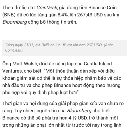
Theo dữ liệu từ
CoinDesk
, giá đồng tiền Binance Coin
(BNB) đã có lúc tăng gần 8,4%, lên 267,43 USD sau khi
Bloomberg
công bố thông tin trên.
Sáng ngày 21/11, giá BNB có lúc đã vọt lên hơn 267 USD. (Ảnh:
CoinDesk
).
Ông Matt Walsh, đối tác sáng lập của Castle Island
Ventures, cho biết: “Một thỏa thuận dàn xếp với điều
khoản giám sát có thể là sự thỏa hiệp nhằm bảo vệ các
nhà đầu tư và cho phép Binance hoạt động theo hướng
phù hợp với quy định pháp luật hơn”.
Thời gian và nội dung của giải pháp giàn xếp vẫn chưa rõ
ràng. Tuy nhiên, nguồn tin của
Bloomberg
cho biết
Binance có thể sẽ phải trả hơn 4 tỷ USD, trở thành một
trong những án phạt lớn nhất từ trước tới nay trong lĩnh