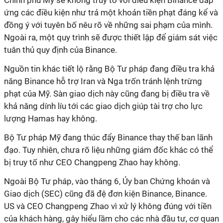
Chính phủ Mỹ sẽ không truy tố với điều kiện Binance đáp
ứng các điều kiện như trả một khoản tiền phạt đáng kể và
đồng ý với tuyên bố nêu rõ về những sai phạm của mình.
Ngoài ra, một quy trình sẽ được thiết lập để giám sát việc
tuân thủ quy định của Binance.
Nguồn tin khác tiết lộ rằng Bộ Tư pháp đang điều tra khả
năng Binance hỗ trợ Iran và Nga trốn tránh lệnh trừng
phạt của Mỹ. Sàn giao dịch này cũng đang bị điều tra về
khả năng dính líu tới các giao dịch giúp tài trợ cho lực
lượng Hamas hay không.
Bộ Tư pháp Mỹ đang thúc đẩy Binance thay thế ban lãnh
đạo. Tuy nhiên, chưa rõ liệu những giám đốc khác có thể
bị truy tố như CEO Changpeng Zhao hay không.
Ngoài Bộ Tư pháp, vào tháng 6, Ủy ban Chứng khoán và
Giao dịch (SEC) cũng đã đệ đơn kiện Binance, Binance.
US và CEO Changpeng Zhao vì xử lý không đúng với tiền
của khách hàng, gây hiểu lầm cho các nhà đầu tư, cơ quan