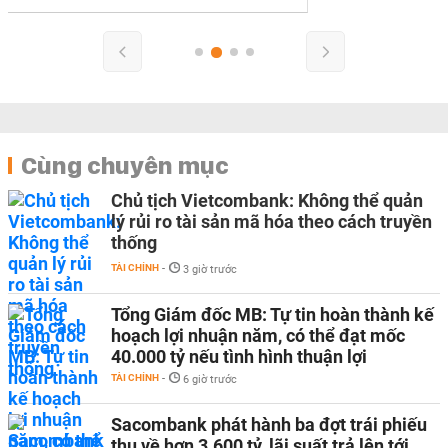
Cùng chuyên mục
Chủ tịch Vietcombank: Không thể quản
lý rủi ro tài sản mã hóa theo cách truyền
thống
TÀI CHÍNH
-
3 giờ trước
Tổng Giám đốc MB: Tự tin hoàn thành kế
hoạch lợi nhuận năm, có thể đạt mốc
40.000 tỷ nếu tình hình thuận lợi
TÀI CHÍNH
-
6 giờ trước
Sacombank phát hành ba đợt trái phiếu
thu về hơn 3.600 tỷ, lãi suất trả lên tới