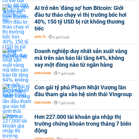
AI trở nên 'đáng sợ' hơn Bitcoin: Giới
đầu tư tháo chạy vì thị trường bốc hơi
40%, 150 tỷ USD bị rút không thương
tiếc
QUỐC TẾ
-
6 giờ trước
Doanh nghiệp duy nhất sản xuất vàng
mã trên sàn báo lãi tăng 64%, không
vay một đồng nào từ ngân hàng
KINH DOANH
-
7 giờ trước
Con gái tỷ phú Phạm Nhật Vượng lần
đầu tham gia vào hệ sinh thái Vingroup
KINH DOANH
-
7 giờ trước
Hơn 227.000 tài khoản gia nhập thị
trường chứng khoán trong tháng 7 biến
động
CHỨNG KHOÁN