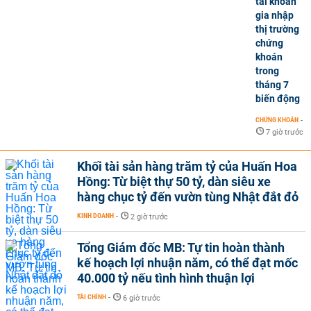
tài khoản
gia nhập
thị trường
chứng
khoán
trong
tháng 7
biến động
CHỨNG KHOÁN
-
7 giờ trước
Khối tài sản hàng trăm tỷ của Huấn Hoa
Hồng: Từ biệt thự 50 tỷ, dàn siêu xe
hàng chục tỷ đến vườn tùng Nhật đắt đỏ
KINH DOANH
-
2 giờ trước
Tổng Giám đốc MB: Tự tin hoàn thành
kế hoạch lợi nhuận năm, có thể đạt mốc
40.000 tỷ nếu tình hình thuận lợi
TÀI CHÍNH
-
6 giờ trước