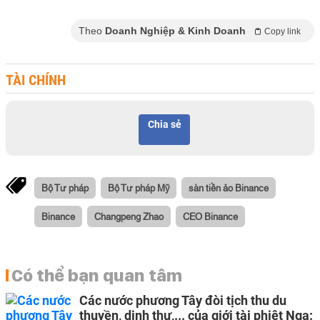
Theo
Doanh Nghiệp & Kinh Doanh
Copy link
TÀI CHÍNH
Chia sẻ
Bộ Tư pháp
Bộ Tư pháp Mỹ
sàn tiền ảo Binance
Binance
Changpeng Zhao
CEO Binance
Có thể bạn quan tâm
Các nước phương Tây đòi tịch thu du
thuyền, dinh thự,... của giới tài phiệt Nga: