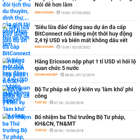
Nói dễ hơn làm
KINH DOANH
-
10:00 | 07/03/2022
'Siêu lừa đảo' đứng sau dự án đa cấp
BitConnect nổi tiếng một thời huy động
2,4 tỷ USD và biến mất không dấu vết
KINH DOANH
-
15:00 | 02/03/2022
Hãng Ericsson nộp phạt 1 tỉ USD vì hối lộ
quan chức 5 nước
DOANH NGHIỆP
-
08:00 | 07/12/2019
Bộ Tư pháp sẽ có ý kiến vụ ‘làm khó’ phi
công
THỜI SỰ
-
07:24 | 22/09/2018
Bổ nhiệm ba Thứ trưởng Bộ Tư pháp,
KH&CN, TN&MT
THỜI SỰ
-
20:50 | 13/04/2018