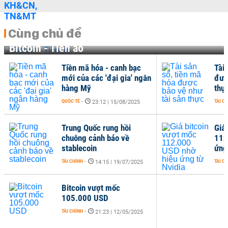
Cùng chủ đề
Bitcoin - Tiền ảo
Tiền mã hóa - canh bạc
Tài 
mới của các 'đại gia' ngân
đượ
hàng Mỹ
thự
QUỐC TẾ
-
TÀI C
23:12 | 15/08/2025
Trung Quốc rung hồi
Giá
chuông cảnh báo về
112
stablecoin
ứng
TÀI CHÍNH
-
TÀI C
14:15 | 19/07/2025
Bitcoin vượt mốc
105.000 USD
TÀI CHÍNH
-
21:23 | 12/05/2025