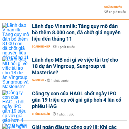
CHỨNG KHOÁN
-
12 giờ trước
Lãnh đạo Vinamilk: Tăng quy mô đàn
bò thêm 8.000 con, đã chốt giá nguyên
liệu đến tháng 11
DOANH NGHIỆP
-
1 phút trước
Lãnh đạo MB nói gì về việc tài trợ cho
18 dự án Vingroup, Sungroup và
Masterise?
TÀI CHÍNH
-
1 phút trước
Công ty con của HAGL chốt ngày IPO
gần 19 triệu cp với giá gấp hơn 4 lần cổ
phiếu HAG
CHỨNG KHOÁN
-
1 phút trước
Giải ngân đầu tư công quý III: Khi các