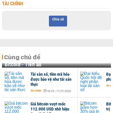
TÀI CHÍNH
Chia sẻ
Cùng chủ đề
Bitcoin - Tiền ảo
Tài sản số, tiền mã hóa
Đại
được bảo vệ như tài sản
phân
thực
TÀI C
TÀI CHÍNH
-
06:29 | 11/07/2025
Giá bitcoin vượt mốc
Bit
112.000 USD nhờ hiệu
trị