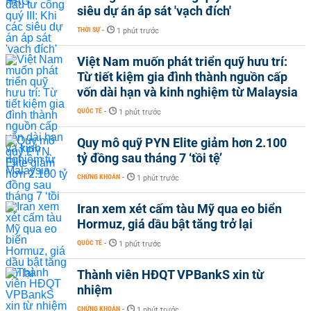
siêu dự án áp sát 'vạch đích'
THỜI SỰ
-
1 phút trước
Việt Nam muốn phát triển quỹ hưu trí:
Từ tiết kiệm gia đình thành nguồn cấp
vốn dài hạn và kinh nghiệm từ Malaysia
QUỐC TẾ
-
1 phút trước
Quy mô quỹ PYN Elite giảm hơn 2.100
tỷ đồng sau tháng 7 ‘tồi tệ’
CHỨNG KHOÁN
-
1 phút trước
Iran xem xét cấm tàu Mỹ qua eo biển
Hormuz, giá dầu bật tăng trở lại
QUỐC TẾ
-
1 phút trước
Thành viên HĐQT VPBankS xin từ
nhiệm
CHỨNG KHOÁN
-
1 phút trước