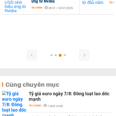
ứng từ Nvidia
TÀI C
TÀI CHÍNH
-
08:01 | 10/07/2025
Cùng chuyên mục
Tỷ giá euro ngày 7/8: Đồng loạt lao dốc
mạnh
TÀI CHÍNH
-
1 phút trước