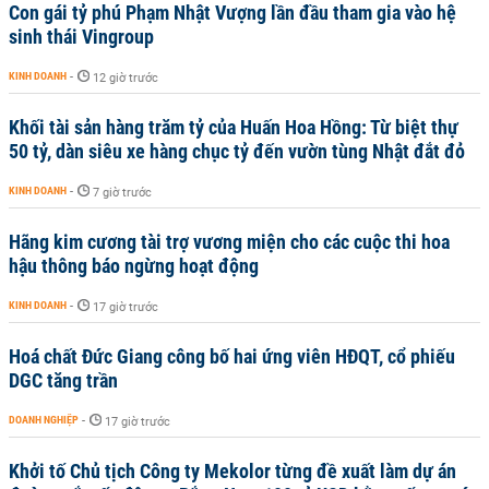
Con gái tỷ phú Phạm Nhật Vượng lần đầu tham gia vào hệ
sinh thái Vingroup
KINH DOANH
-
12 giờ trước
Khối tài sản hàng trăm tỷ của Huấn Hoa Hồng: Từ biệt thự
50 tỷ, dàn siêu xe hàng chục tỷ đến vườn tùng Nhật đắt đỏ
KINH DOANH
-
7 giờ trước
Hãng kim cương tài trợ vương miện cho các cuộc thi hoa
hậu thông báo ngừng hoạt động
KINH DOANH
-
17 giờ trước
Hoá chất Đức Giang công bố hai ứng viên HĐQT, cổ phiếu
DGC tăng trần
DOANH NGHIỆP
-
17 giờ trước
Khởi tố Chủ tịch Công ty Mekolor từng đề xuất làm dự án