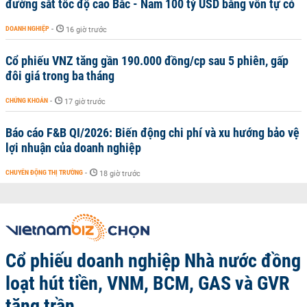
đường sắt tốc độ cao Bắc - Nam 100 tỷ USD bằng vốn tự có
DOANH NGHIỆP
-
16 giờ trước
Cổ phiếu VNZ tăng gần 190.000 đồng/cp sau 5 phiên, gấp
đôi giá trong ba tháng
CHỨNG KHOÁN
-
17 giờ trước
Báo cáo F&B QI/2026: Biến động chi phí và xu hướng bảo vệ
lợi nhuận của doanh nghiệp
CHUYỂN ĐỘNG THỊ TRƯỜNG
-
18 giờ trước
Cổ phiếu doanh nghiệp Nhà nước đồng
loạt hút tiền, VNM, BCM, GAS và GVR
tăng trần