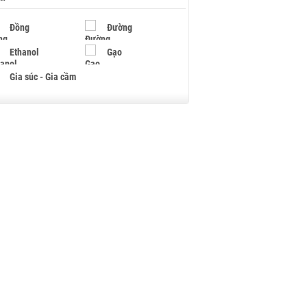
Đồng
Đường
Ethanol
Gạo
Gia súc - Gia cầm
Giấy
Gỗ
Hạt điều
Hồ tiêu - Hạt tiêu
Khí đốt
Kim loại khác
Mắc ca
Muối
Ngũ cốc
Nhựa - Hạt nhựa
Palladium
Phân bón