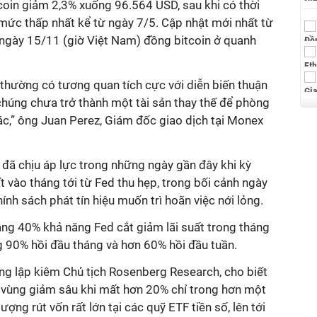
coin giảm 2,3% xuống 96.564 USD, sau khi có thời
mức thấp nhất kể từ ngày 7/5. Cập nhật mới nhất từ
5 ngày 15/11 (giờ Việt Nam) đồng bitcoin ở quanh
g thường có tương quan tích cực với diễn biến thuận
 chúng chưa trở thành một tài sản thay thế để phòng
hác,” ông Juan Perez, Giám đốc giao dịch tại Monex
o đã chịu áp lực trong những ngày gần đây khi kỳ
t vào tháng tới từ Fed thu hẹp, trong bối cảnh ngày
nh sách phát tín hiệu muốn trì hoãn việc nới lỏng.
ảng 40% khả năng Fed cắt giảm lãi suất trong tháng
 90% hồi đầu tháng và hơn 60% hồi đầu tuần.
g lập kiêm Chủ tịch Rosenberg Research, cho biết
o vùng giảm sâu khi mất hơn 20% chỉ trong hơn một
ng rút vốn rất lớn tại các quỹ ETF tiền số, lên tới