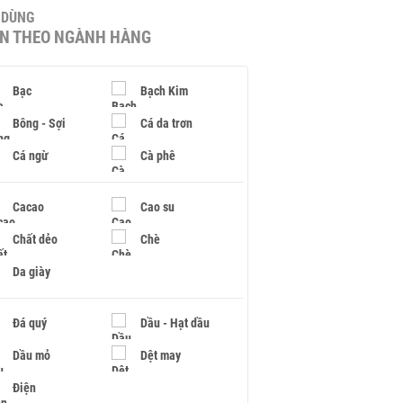
U DÙNG
IN THEO NGÀNH HÀNG
Bạc
Bạch Kim
Bông - Sợi
Cá da trơn
Cá ngừ
Cà phê
Cacao
Cao su
Chất dẻo
Chè
Da giày
Đá quý
Dầu - Hạt dầu
Dầu mỏ
Dệt may
Điện