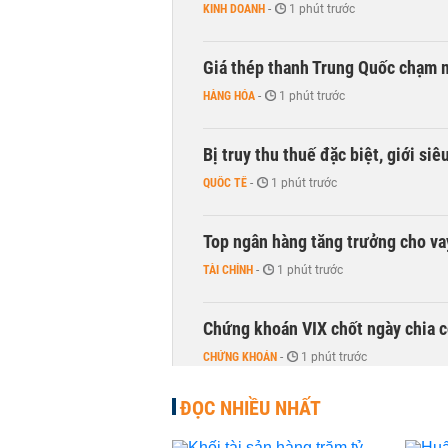
KINH DOANH
-
1 phút trước
Giá thép thanh Trung Quốc chạm 
HÀNG HÓA
-
1 phút trước
Bị truy thu thuế đặc biệt, giới si
QUỐC TẾ
-
1 phút trước
Top ngân hàng tăng trưởng cho v
TÀI CHÍNH
-
1 phút trước
Chứng khoán VIX chốt ngày chia c
CHỨNG KHOÁN
-
1 phút trước
ĐỌC NHIỀU NHẤT
DMX hút gần 700 tỷ đồng vốn ngoạ
CHỨNG KHOÁN
-
1 phút trước