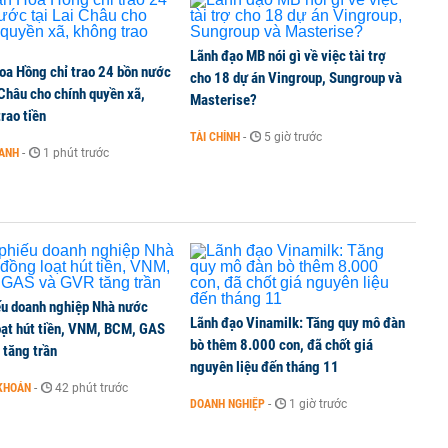
6 nguyên nhân khiến dòng vốn trong nền kinh tế
Lãnh đạo MB nói gì về việc tài trợ
oa Hồng chỉ trao 24 bồn nước
cho 18 dự án Vingroup, Sungroup và
 Châu cho chính quyền xã,
Masterise?
rao tiền
TÀI CHÍNH
-
5 giờ trước
OANH
-
1 phút trước
g tiền mặt, ngang ngửa MWG
ếu doanh nghiệp Nhà nước
Lãnh đạo Vinamilk: Tăng quy mô đàn
oạt hút tiền, VNM, BCM, GAS
bò thêm 8.000 con, đã chốt giá
 tăng trần
nguyên liệu đến tháng 11
KHOÁN
-
42 phút trước
DOANH NGHIỆP
-
1 giờ trước