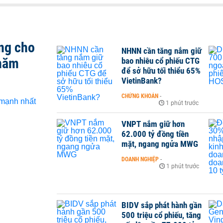
ng cho
NHNN cần tăng nắm giữ
 năm
bao nhiêu cổ phiếu CTG
để sở hữu tối thiểu 65%
VietinBank?
CHỨNG KHOÁN
-
1 phút trước
VNPT nắm giữ hơn
62.000 tỷ đồng tiền
mặt, ngang ngửa MWG
DOANH NGHIỆP
-
1 phút trước
BIDV sắp phát hành gần
500 triệu cổ phiếu, tăng