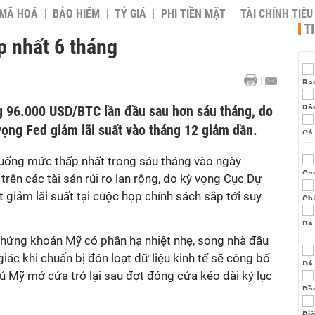
 MÃ HOÁ
BẢO HIỂM
TỶ GIÁ
PHI TIỀN MẶT
TÀI CHÍNH TIÊ
T
p nhất 6 tháng
ng 96.000 USD/BTC lần đầu sau hơn sáu tháng, do
 vọng Fed giảm lãi suất vào tháng 12 giảm dần.
uống mức thấp nhất trong sáu tháng vào ngày
trên các tài sản rủi ro lan rộng, do kỳ vọng Cục Dự
 giảm lãi suất tại cuộc họp chính sách sắp tới suy
 chứng khoán Mỹ có phần hạ nhiệt nhẹ, song nhà đầu
giác khi chuẩn bị đón loạt dữ liệu kinh tế sẽ công bố
hủ Mỹ mở cửa trở lại sau đợt đóng cửa kéo dài kỷ lục