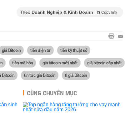
Theo
Doanh Nghiệp & Kinh Doanh
Copy link
giá Bitcoin
tiền điện tử
tiền kỹ thuật số
in
tiền mã hóa
giá bitcoin mới nhất
giá bitcoin cập nhật
á Bitcoin
tin tức giá Bitcoin
tỉ giá Bitcoin
CÙNG CHUYÊN MỤC