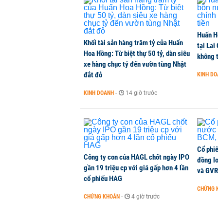
Chuyên gia Phạm Xuân Hoè chỉ ra 
Huấn H
còn 'tắc nghẽn'
Khối tài sản hàng trăm tỷ của Huấn
tại Lai
THỜI SỰ
-
1 phút trước
Hoa Hồng: Từ biệt thự 50 tỷ, dàn siêu
không t
xe hàng chục tỷ đến vườn tùng Nhật
đắt đỏ
KINH D
VNPT nắm giữ hơn 62.000 tỷ đồn
KINH DOANH
-
14 giờ trước
DOANH NGHIỆP
-
1 phút trước
Cổ phi
Công ty con của HAGL chốt ngày IPO
đồng l
gần 19 triệu cp với giá gấp hơn 4 lần
và GVR
cổ phiếu HAG
CHỨNG 
CHỨNG KHOÁN
-
4 giờ trước