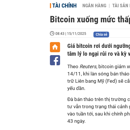
TÀI CHÍNH
NGÂN HÀNG
TÀI SẢN
Bitcoin xuống mức thấ
08:43 | 15/11/2025
Chia sẻ
Giá bitcoin rơi dưới ngưỡ
tâm lý lo ngại rủi ro và kỳ
Theo
Reuters,
bitcoin giảm x
14/11, khi làn sóng bán tháo 
trữ Liên bang Mỹ (Fed) sẽ cắt
yếu dần.
Đà bán tháo trên thị trường
tư vẫn trong trạng thái cảnh 
vào tuần tới, sau khi chính p
43 ngày.