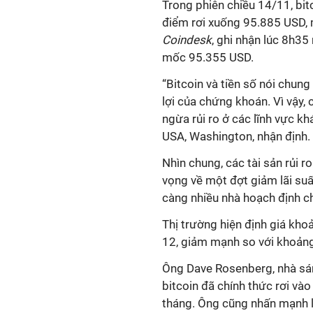
Trong phiên chiều 14/11, bit
điểm rơi xuống 95.885 USD, 
Coindesk
, ghi nhận lúc 8h3
mốc 95.355 USD.
“Bitcoin và tiền số nói chun
lợi của chứng khoán. Vì vậy,
ngừa rủi ro ở các lĩnh vực k
USA, Washington, nhận định.
Nhìn chung, các tài sản rủi r
vọng về một đợt giảm lãi suấ
càng nhiều nhà hoạch định chí
Thị trường hiện định giá kho
12, giảm mạnh so với khoảng
Ông Dave Rosenberg, nhà sán
bitcoin đã chính thức rơi và
tháng. Ông cũng nhấn mạnh lượ