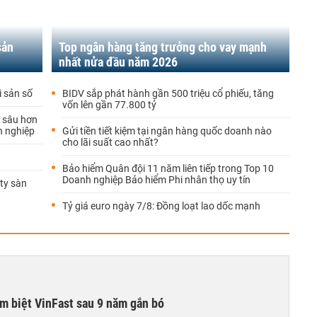
sản
Top ngân hàng tăng trưởng cho vay mạnh
nhất nửa đầu năm 2026
i sản số
BIDV sắp phát hành gần 500 triệu cổ phiếu, tăng
vốn lên gần 77.800 tỷ
ệ sâu hơn
h nghiệp
Gửi tiền tiết kiệm tại ngân hàng quốc doanh nào
cho lãi suất cao nhất?
Bảo hiểm Quân đội 11 năm liên tiếp trong Top 10
Doanh nghiệp Bảo hiểm Phi nhân thọ uy tín
ty sàn
Tỷ giá euro ngày 7/8: Đồng loạt lao dốc mạnh
ạm biệt VinFast sau 9 năm gắn bó