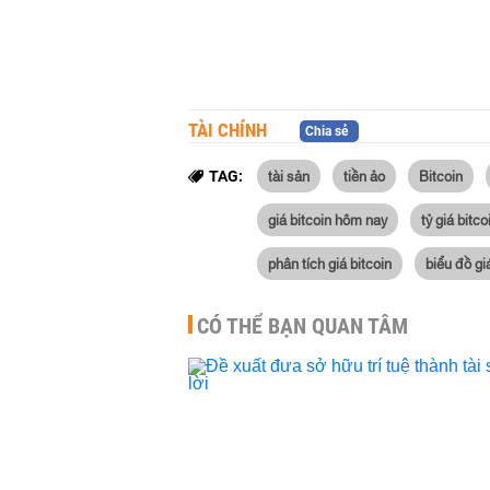
TÀI CHÍNH
Chia sẻ
tài sản
tiền ảo
Bitcoin
TAG:
giá bitcoin hôm nay
tỷ giá bitco
phân tích giá bitcoin
biểu đồ gi
CÓ THỂ BẠN QUAN TÂM