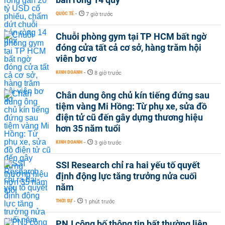
QUỐC TẾ
-
7 giờ trước
Chuỗi phòng gym tại TP HCM bất ngờ
đóng cửa tất cả cơ sở, hàng trăm hội
viên bơ vơ
KINH DOANH
-
8 giờ trước
Chân dung ông chủ kín tiếng đứng sau
tiệm vàng Mi Hồng: Từ phụ xe, sửa đồ
điện tử cũ đến gây dựng thương hiệu
hơn 35 năm tuổi
KINH DOANH
-
3 giờ trước
SSI Research chỉ ra hai yếu tố quyết
định động lực tăng trưởng nửa cuối
năm
THỜI SỰ
-
1 phút trước
PNJ công bố thông tin bất thường liên