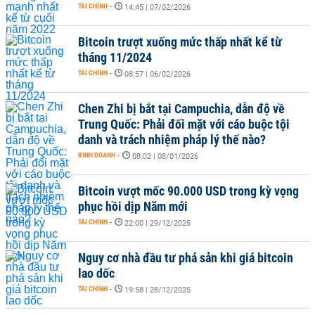
TÀI CHÍNH
-
14:45 | 07/02/2026
Bitcoin trượt xuống mức thấp nhất kể từ
tháng 11/2024
TÀI CHÍNH
-
08:57 | 06/02/2026
Chen Zhi bị bắt tại Campuchia, dẫn độ về
Trung Quốc: Phải đối mặt với cáo buộc tội
danh và trách nhiệm pháp lý thế nào?
KINH DOANH
-
08:02 | 08/01/2026
Bitcoin vượt mốc 90.000 USD trong kỳ vọng
phục hồi dịp Năm mới
TÀI CHÍNH
-
22:00 | 29/12/2025
Nguy cơ nhà đầu tư phá sản khi giá bitcoin
lao dốc
TÀI CHÍNH
-
19:58 | 28/12/2025