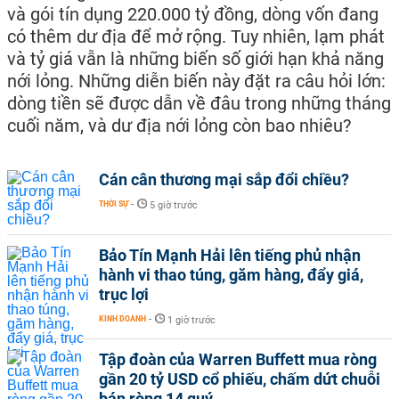
và gói tín dụng 220.000 tỷ đồng, dòng vốn đang
có thêm dư địa để mở rộng. Tuy nhiên, lạm phát
và tỷ giá vẫn là những biến số giới hạn khả năng
nới lỏng. Những diễn biến này đặt ra câu hỏi lớn:
dòng tiền sẽ được dẫn về đâu trong những tháng
cuối năm, và dư địa nới lỏng còn bao nhiêu?
Cán cân thương mại sắp đổi chiều?
THỜI SỰ
-
5 giờ trước
Bảo Tín Mạnh Hải lên tiếng phủ nhận
hành vi thao túng, găm hàng, đẩy giá,
trục lợi
KINH DOANH
-
1 giờ trước
Tập đoàn của Warren Buffett mua ròng
gần 20 tỷ USD cổ phiếu, chấm dứt chuỗi
bán ròng 14 quý