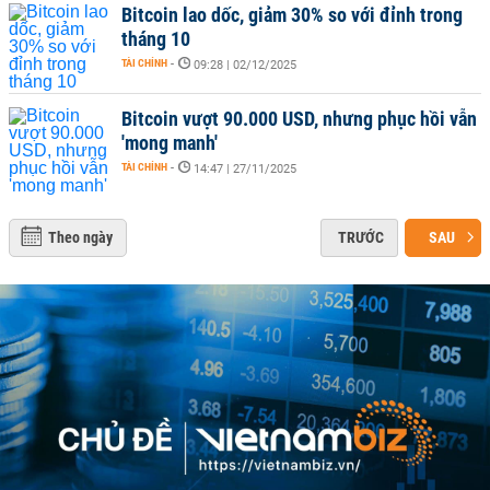
Bitcoin lao dốc, giảm 30% so với đỉnh trong
tháng 10
TÀI CHÍNH
-
09:28 | 02/12/2025
Bitcoin vượt 90.000 USD, nhưng phục hồi vẫn
'mong manh'
TÀI CHÍNH
-
14:47 | 27/11/2025
Theo ngày
TRƯỚC
SAU