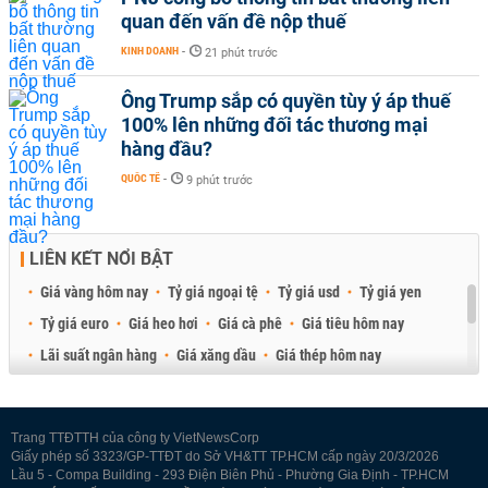
quan đến vấn đề nộp thuế
KINH DOANH
-
21 phút trước
Ông Trump sắp có quyền tùy ý áp thuế
100% lên những đối tác thương mại
hàng đầu?
QUỐC TẾ
-
9 phút trước
LIÊN KẾT NỔI BẬT
Giá vàng hôm nay
Tỷ giá ngoại tệ
Tỷ giá usd
Tỷ giá yen
Tỷ giá euro
Giá heo hơi
Giá cà phê
Giá tiêu hôm nay
Lãi suất ngân hàng
Giá xăng dầu
Giá thép hôm nay
Giá sầu riêng
Giá thịt heo
Giá gạo
Giá cao su
Best Retail Brokers
Diễn đàn đầu tư Việt Nam 2026
Trang TTĐTTH của công ty VietNewsCorp
Giấy phép số 3323/GP-TTĐT do Sở VH&TT TP.HCM cấp ngày 20/3/2026
Lầu 5 - Compa Building - 293 Điện Biên Phủ - Phường Gia Định - TP.HCM