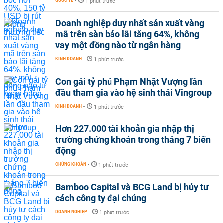
QUỐC TẾ
-
1 phút trước
Doanh nghiệp duy nhất sản xuất vàng
mã trên sàn báo lãi tăng 64%, không
vay một đồng nào từ ngân hàng
KINH DOANH
-
1 phút trước
Con gái tỷ phú Phạm Nhật Vượng lần
đầu tham gia vào hệ sinh thái Vingroup
KINH DOANH
-
1 phút trước
Hơn 227.000 tài khoản gia nhập thị
trường chứng khoán trong tháng 7 biến
động
CHỨNG KHOÁN
-
1 phút trước
Bamboo Capital và BCG Land bị hủy tư
cách công ty đại chúng
DOANH NGHIỆP
-
1 phút trước