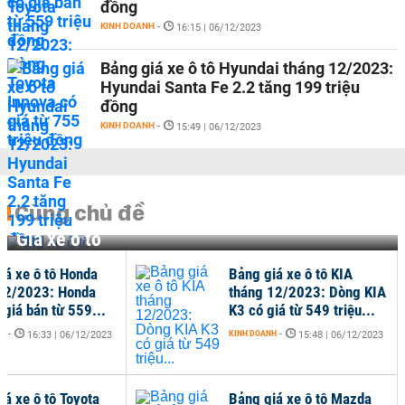
đồng
KINH DOANH
-
16:15 | 06/12/2023
Bảng giá xe ô tô Hyundai tháng 12/2023:
Hyundai Santa Fe 2.2 tăng 199 triệu
đồng
KINH DOANH
-
15:49 | 06/12/2023
Cùng chủ đề
Giá xe ô tô
iá xe ô tô Honda
Bảng giá xe ô tô KIA
12/2023: Honda
tháng 12/2023: Dòng KIA
 giá bán từ 559...
K3 có giá từ 549 triệu...
NH
-
KINH DOANH
-
16:33 | 06/12/2023
15:48 | 06/12/2023
iá xe ô tô Toyota
Bảng giá xe ô tô Mazda