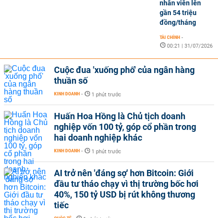
nhân viên lên
gần 54 triệu
đồng/tháng
TÀI CHÍNH
-
00:21 | 31/07/2026
Cuộc đua 'xuống phố' của ngân hàng
thuần số
KINH DOANH
-
1 phút trước
Huấn Hoa Hồng là Chủ tịch doanh
nghiệp vốn 100 tỷ, góp cổ phần trong
hai doanh nghiệp khác
KINH DOANH
-
1 phút trước
AI trở nên 'đáng sợ' hơn Bitcoin: Giới
đầu tư tháo chạy vì thị trường bốc hơi
40%, 150 tỷ USD bị rút không thương
tiếc