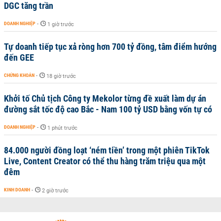
DGC tăng trần
DOANH NGHIỆP
-
1 giờ trước
Tự doanh tiếp tục xả ròng hơn 700 tỷ đồng, tâm điểm hướng
đến GEE
CHỨNG KHOÁN
-
18 giờ trước
Khởi tố Chủ tịch Công ty Mekolor từng đề xuất làm dự án
đường sắt tốc độ cao Bắc - Nam 100 tỷ USD bằng vốn tự có
DOANH NGHIỆP
-
1 phút trước
84.000 người đồng loạt ‘ném tiền’ trong một phiên TikTok
Live, Content Creator có thể thu hàng trăm triệu qua một
đêm
KINH DOANH
-
2 giờ trước