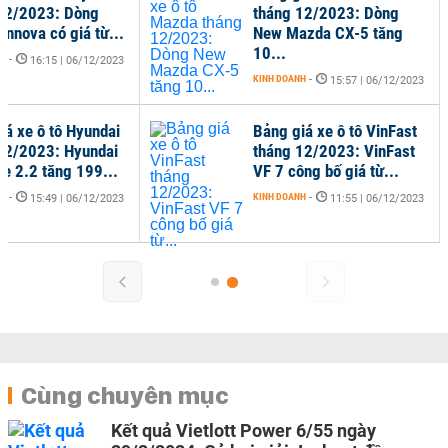
12/2023: Dòng
tháng 12/2023: Dòng
Innova có giá từ...
New Mazda CX-5 tăng
10...
NH
-
16:15 | 06/12/2023
KINH DOANH
-
15:57 | 06/12/2023
iá xe ô tô Hyundai
Bảng giá xe ô tô VinFast
12/2023: Hyundai
tháng 12/2023: VinFast
Fe 2.2 tăng 199...
VF 7 công bố giá từ...
NH
-
KINH DOANH
-
15:49 | 06/12/2023
11:55 | 06/12/2023
Cùng chuyên mục
Kết quả Vietlott Power 6/55 ngày