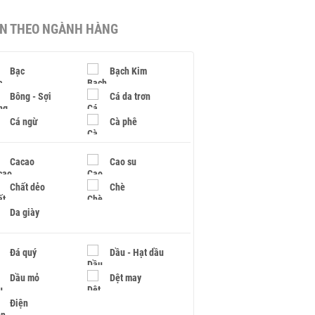
IN THEO NGÀNH HÀNG
Bạc
Bạch Kim
Bông - Sợi
Cá da trơn
Cá ngừ
Cà phê
Cacao
Cao su
Chất dẻo
Chè
Da giày
Đá quý
Dầu - Hạt dầu
Dầu mỏ
Dệt may
Điện