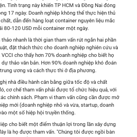
ện. Tình trạng này khiến TP HCM và Đồng Nai đóng
ng 17 ngày. Doanh nghiệp không thể thực hiện thủ
chất, dẫn đến hàng loạt container nguyên liệu mắc
 bãi 80-120 USD mỗi container một ngày.
 thảo nhanh là thời gian tham vấn rút ngắn hai phần
luật, đặt thách thức cho doanh nghiệp nghiên cứu và
ủa VCCI cho thấy hơn 70% doanh nghiệp cho biết họ
c dự thảo văn bản. Hơn 90% doanh nghiệp khó đoán
 trung ương và cách thực thi ở địa phương.
ghị nhà điều hành cân bằng giữa tốc độ và chất
ó, cơ chế tham vấn phải được tổ chức hiệu quả, với
i tác chính sách. Phạm vi tham vấn cũng cần được mở
iệp mới (doanh nghiệp nhỏ và vừa, startup, doanh
 vào một số hiệp hội truyền thống.
iệp cho biết một điểm thuận lợi trong lần xây dựng
ây là họ được tham vấn. "Chúng tôi được ngồi bàn