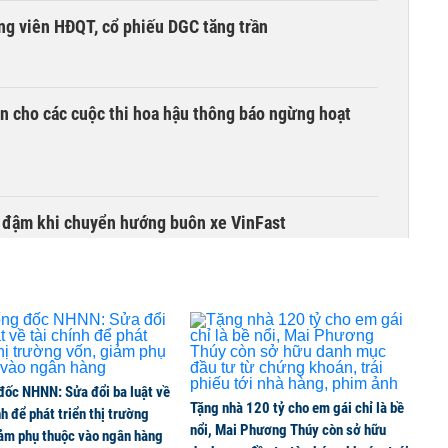
ng viên HĐQT, cổ phiếu DGC tăng trần
n cho các cuộc thi hoa hậu thông báo ngừng hoạt
i đậm khi chuyển hướng buôn xe VinFast
ng 86.100 tỷ đồng làm đường sắt Lào Cai - Hà Nội -
đốc NHNN: Sửa đổi ba luật về
Tặng nhà 120 tỷ cho em gái chỉ là bề
nh để phát triển thị trường
 mặt bằng Vành đai 5 - Vùng Thủ đô, thực hiện từ
nổi, Mai Phương Thúy còn sở hữu
iảm phụ thuộc vào ngân hàng