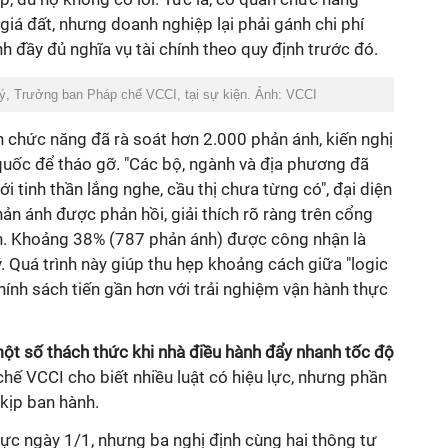
giá đất, nhưng doanh nghiệp lại phải gánh chi phí
h đầy đủ nghĩa vụ tài chính theo quy định trước đó.
ý, Trưởng ban Pháp chế VCCI, tại sự kiện. Ảnh: VCCI
 chức năng đã rà soát hơn 2.000 phản ánh, kiến nghị
quốc để tháo gỡ. "Các bộ, ngành và địa phương đã
với tinh thần lắng nghe, cầu thị chưa từng có", đại diện
ản ánh được phản hồi, giải thích rõ ràng trên cổng
an. Khoảng 38% (787 phản ánh) được công nhận là
 Quá trình này giúp thu hẹp khoảng cách giữa "logic
 chính sách tiến gần hơn với trải nghiệm vận hành thực
một số thách thức khi nhà điều hành đẩy nhanh tốc độ
hế VCCI cho biết nhiều luật có hiệu lực, nhưng phần
kịp ban hành.
 lực ngày 1/1, nhưng ba nghị định cùng hai thông tư