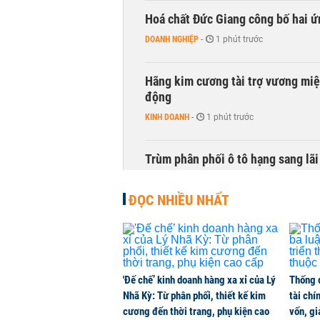
Hoá chất Đức Giang công bố hai ứ
DOANH NGHIỆP
-
1 phút trước
Hãng kim cương tài trợ vương miệ
động
KINH DOANH
-
1 phút trước
Trùm phân phối ô tô hạng sang lã
KINH DOANH
-
1 phút trước
ĐỌC NHIỀU NHẤT
Chính phủ đề xuất Quốc hội cho tă
Hải Phòng
THỜI SỰ
-
1 phút trước
'Đế chế’ kinh doanh hàng xa xỉ của Lý
Thống 
Nhã Kỳ: Từ phân phối, thiết kế kim
tài chí
Chi hơn 78.000 tỷ đồng giải phóng
cương đến thời trang, phụ kiện cao
vốn, g
năm 2027