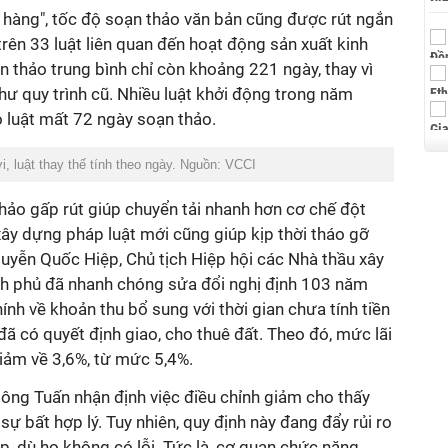
 hàng", tốc độ soạn thảo văn bản cũng được rút ngắn
rên 33 luật liên quan đến hoạt động sản xuất kinh
n thảo trung bình chỉ còn khoảng 221 ngày, thay vì
như quy trình cũ. Nhiều luật khởi động trong năm
 luật mất 72 ngày soạn thảo.
i, luật thay thế tính theo ngày. Nguồn: VCCI
hảo gấp rút giúp chuyển tải nhanh hơn cơ chế đột
 xây dựng pháp luật mới cũng giúp kịp thời tháo gỡ
uyễn Quốc Hiệp, Chủ tịch Hiệp hội các Nhà thầu xây
ính phủ đã nhanh chóng sửa đổi nghị định 103 năm
hính về khoản thu bổ sung với thời gian chưa tính tiền
đã có quyết định giao, cho thuê đất. Theo đó, mức lãi
giảm về 3,6%, từ mức 5,4%.
, ông Tuấn nhận định việc điều chỉnh giảm cho thấy
ự bất hợp lý. Tuy nhiên, quy định này đang đẩy rủi ro
ệp, dù họ không có lỗi. Tức là, cơ quan chức năng