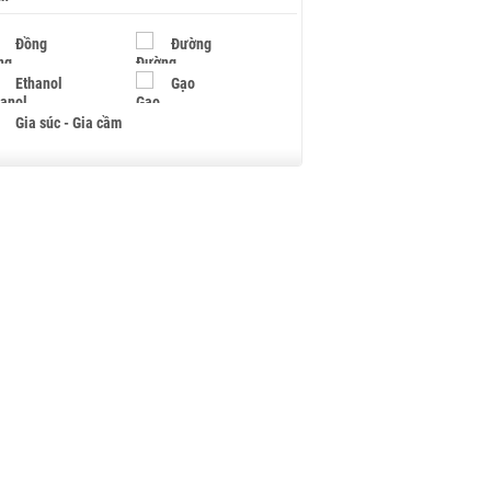
Đồng
Đường
Ethanol
Gạo
Gia súc - Gia cầm
Giấy
Gỗ
Hạt điều
Hồ tiêu - Hạt tiêu
Khí đốt
Kim loại khác
Mắc ca
Muối
Ngũ cốc
Nhựa - Hạt nhựa
Palladium
Phân bón