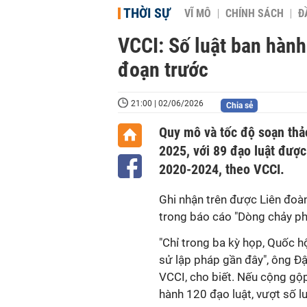
THỜI SỰ
VĨ MÔ
CHÍNH SÁCH
Đ
VCCI: Số luật ban hàn
đoạn trước
21:00 | 02/06/2026
Chia sẻ
Quy mô và tốc độ soạn thả
2025, với 89 đạo luật được
2020-2024, theo VCCI.
Ghi nhận trên được Liên đo
trong báo cáo "Dòng chảy ph
"Chỉ trong ba kỳ họp, Quốc hộ
sử lập pháp gần đây", ông Đ
VCCI, cho biết. Nếu cộng gộ
hành 120 đạo luật, vượt số l