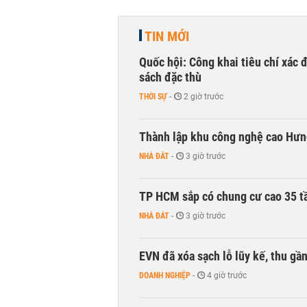
TIN MỚI
Quốc hội: Công khai tiêu chí xác
sách đặc thù
THỜI SỰ
-
2 giờ trước
Thành lập khu công nghệ cao Hưn
NHÀ ĐẤT
-
3 giờ trước
TP HCM sắp có chung cư cao 35 tầ
NHÀ ĐẤT
-
3 giờ trước
EVN đã xóa sạch lỗ lũy kế, thu g
DOANH NGHIỆP
-
4 giờ trước