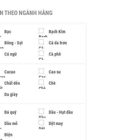
IN THEO NGÀNH HÀNG
Bạc
Bạch Kim
Bông - Sợi
Cá da trơn
Cá ngừ
Cà phê
Cacao
Cao su
Chất dẻo
Chè
Da giày
Đá quý
Dầu - Hạt dầu
Dầu mỏ
Dệt may
Điện