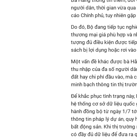
Bà Hằng thông tin thêm, đối 
người dân, thời gian vừa qu
cáo Chính phủ, tuy nhiên gặp
Do đó, Bộ đang tiếp tục nghi
thương mại giá phù hợp và nh
tượng đủ điều kiện được tiếp
sách bị lợi dụng hoặc rơi và
Một vấn đề khác được bà Hằn
thu nhập của đa số người dâ
đất hay chi phí đầu vào, mà cò
minh bạch thông tin thị trườ
Để khắc phục tình trạng này,
hệ thống cơ sở dữ liệu quốc 
hành đồng bộ từ ngày 1/7 tớ
thông tin pháp lý dự án, quy 
bất động sản. Khi thị trường
có đầy đủ dữ liệu để đưa ra 