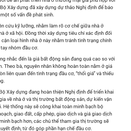
với đề án phát triển nhà ở thương mại giá phù hợp với
a Bộ Xây dựng đã xây dựng dự thảo Nghị định để báo
 một số vấn đề phát sinh.
ên cứu kỹ lưỡng, nhằm làm rõ cơ chế giữa nhà ở
à ở xã hội. Đồng thời xây dựng tiêu chí xác định đối
 cận loại hình nhà ở này nhằm tránh tình trạng chính
o tay nhóm đầu cơ.
g nhắc đến là giá bất động sản đang quá cao so với
n. Theo bà, nguyên nhân không hoàn toàn nằm ở giá
n liên quan đến tình trạng đầu cơ, “thổi giá” và thiếu
ng.
 Bộ Xây dựng đang hoàn thiện Nghị định để triển khai
gia về nhà ở và thị trường bất động sản, dự kiến vận
i. Hệ thống này sẽ công khai toàn minh bạch bộ
hoạch, giao đất, cấp phép, giao dịch và giá giao dịch
 minh bạch hơn, các chủ thể tham gia thị trường sẽ
quyết định, từ đó góp phần hạn chế đầu cơ.