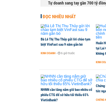
Tự doanh sang tay gần 700 tỷ đồn
CHỨNG KHOÁN
-
4 giờ trước
ĐỌC NHIỀU NHẤT
Bà Lê Thị Thu Thủy gửi lời chào tạm
Huấn H
biệt VinFast sau 9 năm gắn bó
tại Lai
không t
KINH DOANH
-
6 giờ trước
KINH D
Chứng 
NHNN cần tăng nắm giữ bao nhiêu cổ
tức nga
phiếu CTG để sở hữu tối thiểu 65%
VietinBank?
CHỨNG 