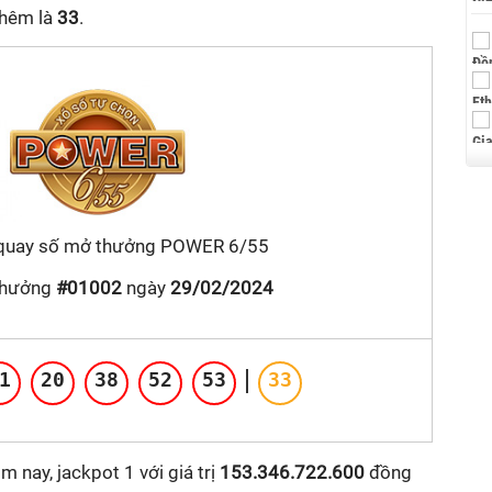
thêm là
33
.
 quay số mở thưởng POWER 6/55
thưởng
#01002
ngày
29/02/2024
1
20
38
52
53
33
 nay, jackpot 1 với giá trị
153.346.722.600
đồng