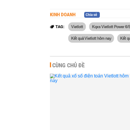
KINH DOANH
Chia sẻ
Vietlott
Kqxs Vietlott Power 6/
TAG:
Kết quả Vietlott hôm nay
Kết qu
CÙNG CHỦ ĐỀ
Kết quả Vietlott Power 6/55
ngày 04/08/2026 Jackpot 
hơn 4,6 tỷ đồng...
KINH DOANH
-
18:18 | 04/08/2026
Kết quả Vietlott Mega 6/45
ngày 02/08/2026 Jackpot
hơn 29,6 tỷ đồng...