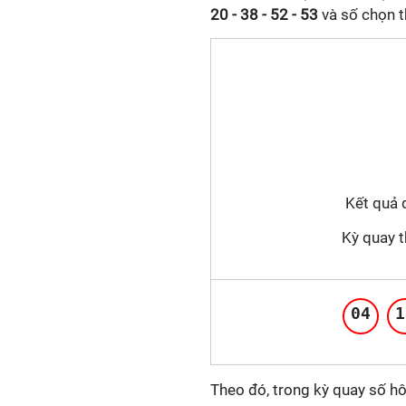
20 - 38 - 52 - 53
và số chọn 
Kết quả
Kỳ quay 
04
1
Theo đó, trong kỳ quay số hôm