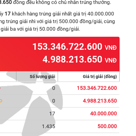
3.650
đồng đều không có chủ nhân trúng thưởng.
hấy
17
khách hàng trúng giải nhất giá trị 40.000.000
g trúng giải nhì với giá trị 500.000 đồng/giải, cùng
iải ba với giá trị 50.000 đồng/giải.
153.346.722.600
VNĐ
4.988.213.650
VNĐ
Số lượng giải
Giá trị giải (đồng)
0
153.346.722.600
0
4.988.213.650
17
40.000.000
1.435
500.000