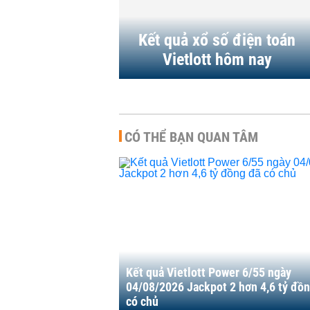
KINH DOANH
-
19:00 | 02/08/2026
Kết quả xổ số điện toán
Vietlott hôm nay
CÓ THỂ BẠN QUAN TÂM
Kết quả Vietlott Power 6/55 ngày
04/08/2026 Jackpot 2 hơn 4,6 tỷ đồ
có chủ