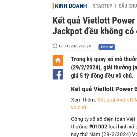
KINH DOANH
STARTUP
CÂU CHU
Kết quả Vietlott Power
Jackpot đều không có 
19:00 | 29/02/2024
Chia sẻ
Trong kỳ quay số mở thưở
(29/2/2024), giải thưởng ja
giá 5 tỷ đồng đều vô chủ.
Kết quả Vietlott Power 
Xem thêm:
Kết quả Vietlott
vô chủ
Công ty xổ số điện toán Việt
thưởng
#01002
loại hình xổ
nay thứ Năm (29/2/2024) Vớ