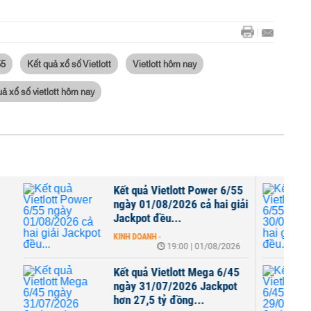
55
Kết quả xổ số Vietlott
Vietlott hôm nay
ả xổ số vietlott hôm nay
Kết quả Vietlott Power 6/55
2
ngày 01/08/2026 cả hai giải
Jackpot đều...
KINH DOANH
-
19:00 | 01/08/2026
Kết quả Vietlott Mega 6/45
ngày 31/07/2026 Jackpot
hơn 27,5 tỷ đồng...