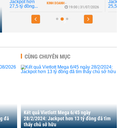
KINH DOANH
-
19:00 | 31/07/2026
CÙNG CHUYÊN MỤC
Kết quả Vietlott Mega 6/45 ngày
ng đã
28/2/2024: Jackpot hơn 13 tỷ đồng đã tìm
thấy chủ sở hữu