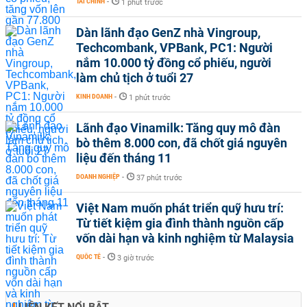
TÀI CHÍNH
-
1 phút trước
lồng cầu, sau khi đã chọn được 6 quả bóng trước đó để xác định
bộ số trúng thưởng cho giải Jackpot 2.
Dàn lãnh đạo GenZ nhà Vingroup,
*Keno có nhiều hạng giả thưởng khác nhau và được quay số mở
Techcombank, VPBank, PC1: Người
thưởng 20 lần cho 1 kỳ quay số mở thưởng, từ đó chọn ra được
nắm 10.000 tỷ đồng cổ phiếu, người
20 số trong các dãy số từ 1 - 80.
Cập nhật kết quả Vietlott ngày hôm nay
làm chủ tịch ở tuổi 27
Theo kết quả khảo sát từ Công ty Xổ số điện toán Vietlott trong kỳ
KINH DOANH
-
1 phút trước
quay số mở thưởng của sản phẩm Vietlott Mega 6/45 vừa được
công bố hôm nay, sẽ có dãy số may mắn đặc biệt là các cặp số:
Lãnh đạo Vinamilk: Tăng quy mô đàn
01 - 19 - 20 - 27 - 30 - 32.
bò thêm 8.000 con, đã chốt giá nguyên
Tại kỳ quay này, giải thưởng Jackpot trị giá hơn 50 tỷ đồng vẫn
chưa có chủ nhân trúng giải. Giải nhất trị giá 10 triệu đồng có 37
liệu đến tháng 11
vé trúng giải; giải nhì 300.000 đồng với 1281 vé trúng thưởng và
DOANH NGHIỆP
-
37 phút trước
hơn 25.500 vé trúng giải ba trị giá mỗi giải là 30.000 đồng.
Trong khi đó, kết quả Vietlott Power 6/55 hôm nay cũng công bố
Việt Nam muốn phát triển quỹ hưu trí:
dãy số may mắn trúng giải gồm: 05 - 22 - 30 - 32 - 38 - 55 và số
Từ tiết kiệm gia đình thành nguồn cấp
chọn thêm là 33. Cũng ở kỳ quay này, Vietlott Power 6/55 đều
vốn dài hạn và kinh nghiệm từ Malaysia
không tìm thấy chủ nhân trúng giải cho cả 2 giải Jackpot 1 và
Jackpot 2.
QUỐC TẾ
-
3 giờ trước
Xem thêm:
Kết quả xổ số vietlott hôm nay
Vừa rồi là những thông tin chính xác về xổ số Vietlott, nếu quan
tâm đến các loại hình xổ số này và muốn nhận thông báo kết quả