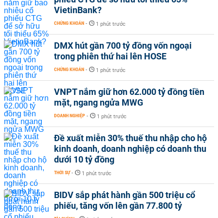
Thời gian mở thưởng cho các sản phẩm này đều bắt đầu vào lúc
VietinBank?
18h00 mỗi ngày và kết thúc vào lúc 18h30. Riêng sản phẩm Keno
sẽ được quay số mở thưởng từ 6h đến 21h55 từ thứ Hai đến Chủ
CHỨNG KHOÁN
-
1 phút trước
Nhật.
Tất cả các kỳ quay số mở thưởng được phát trực tiếp trên kênh
DMX hút gần 700 tỷ đồng vốn ngoại
truyền hình VTC3 hoặc trên website: vietlott.vn. Trong trường hợp
trong phiên thứ hai lên HOSE
có thay đổi về lịch quay số mở thưởng, Vietlott sẽ thông báo công
khai chậm nhất 5 ngày làm việc trước thời điểm dự kiến thay đổi.
CHỨNG KHOÁN
-
1 phút trước
Quy định cơ cấu giải thưởng của các sản phẩm Vietlott như sau:
*Mega 6/45 (4 giải thưởng) bao gồm:
VNPT nắm giữ hơn 62.000 tỷ đồng tiền
- Giải đặc biệt (Jackpot) nếu trùng 6 kết quả.
mặt, ngang ngửa MWG
- Giải nhất nếu trùng 5 kết quả.
- Giải nhì nếu trùng 4 kết quả.
DOANH NGHIỆP
-
1 phút trước
- Giải ba nếu trùng 3 kết quả.
*Max 3D (4 giải thưởng) gồm 4 giải thưởng và được quay số mở
Đề xuất miễn 30% thuế thu nhập cho hộ
thưởng 1 lần trong mỗi kỳ quay số mở thưởng.
kinh doanh, doanh nghiệp có doanh thu
*Mega 4D (5 giải thưởng) bao gồm:
dưới 10 tỷ đồng
- Giải nhất, quay số mở thưởng 1 lần chọn ra 1 số, với 4 chữ số.
THỜI SỰ
-
1 phút trước
- Giải nhì, quay số mở thưởng 2 lần chọn ra 2 số, với 4 chữ số.
- Giải ba, quay số mở thưởng 3 lần chọn ra 3 số, với 4 chữ số.
BIDV sắp phát hành gần 500 triệu cổ
*Power 6/55 sẽ có 5 giải thưởng được quay số mở thưởng 1 lần
để lựa chọn ra bộ số trúng thưởng với 6 số trong dãy số từ 1 đến
phiếu, tăng vốn lên gần 77.800 tỷ
55. Giải đặc biệt sẽ được quay chọn từ 49 quả bóng còn lại trong