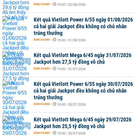
KINH DOANH
-
19:00 | 02/08/2026
Kết quả Vietlott Power 6/55 ngày 01/08/2026
cả hai giải Jackpot đều không có chủ nhân
trúng thưởng
KINH DOANH
-
19:00 | 01/08/2026
Kết quả Vietlott Mega 6/45 ngày 31/07/2026
Jackpot hơn 27,5 tỷ đồng vô chủ
KINH DOANH
-
19:00 | 31/07/2026
Kết quả Vietlott Power 6/55 ngày 30/07/2026
cả hai giải Jackpot đều không có chủ nhân
trúng thưởng
KINH DOANH
-
19:00 | 30/07/2026
Kết quả Vietlott Mega 6/45 ngày 29/07/2026
Jackpot hơn 25,5 tỷ đồng vô chủ
KINH DOANH
-
19:00 | 29/07/2026