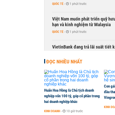
QUỐC TẾ
-
1 phút trước
Việt Nam muốn phát triển quỹ hưu 
hạn và kinh nghiệm từ Malaysia
QUỐC TẾ
-
1 phút trước
VietinBank đang trả lãi suất tiết
TÀI CHÍNH
-
1 phút trước
ĐỌC NHIỀU NHẤT
Điều gì khiến mảng ngân hàng số 
lãi?
KINH DOANH
-
1 phút trước
Con gá
Huấn Hoa Hồng là Chủ tịch doanh
đầu tha
nghiệp vốn 100 tỷ, góp cổ phần trong
Quy mô quỹ PYN Elite giảm hơn 2.1
Vingro
hai doanh nghiệp khác
CHỨNG KHOÁN
-
1 phút trước
KINH D
KINH DOANH
-
10 giờ trước