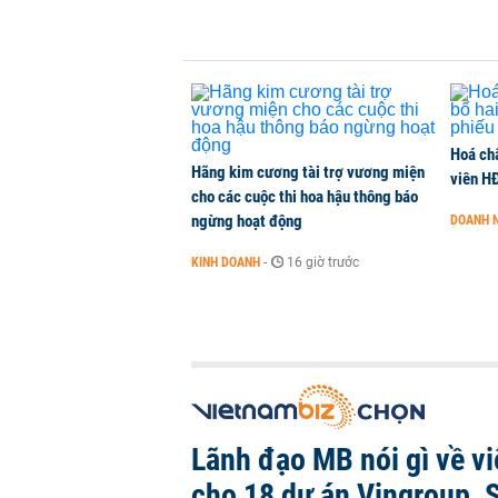
Phía sau một Đà Nẵng đáng sống: Đ
CHUYỂN ĐỘNG THỊ TRƯỜNG
-
1 phút trước
Hoá ch
Hãng kim cương tài trợ vương miện
viên H
cho các cuộc thi hoa hậu thông báo
ngừng hoạt động
DOANH 
KINH DOANH
-
16 giờ trước
Lãnh đạo MB nói gì về việ
cho 18 dự án Vingroup, 