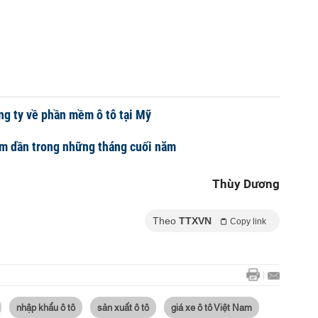
ng ty về phần mềm ô tô tại Mỹ
ấm dần trong những tháng cuối năm
Thùy Dương
Theo
TTXVN
Copy link
nhập khẩu ô tô
sản xuất ô tô
giá xe ô tô Việt Nam