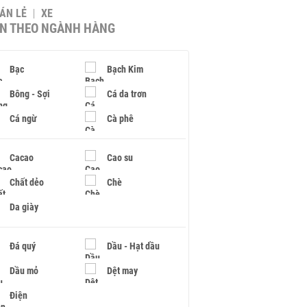
BÁN LẺ
XE
IN THEO NGÀNH HÀNG
Bạc
Bạch Kim
Bông - Sợi
Cá da trơn
Cá ngừ
Cà phê
Cacao
Cao su
Chất dẻo
Chè
Da giày
Đá quý
Dầu - Hạt dầu
Dầu mỏ
Dệt may
Điện