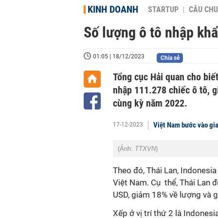
KINH DOANH
STARTUP
CÂU CHU
Số lượng ô tô nhập kh
01:05 | 18/12/2023
Chia sẻ
Tổng cục Hải quan cho biế
nhập 111.278 chiếc ô tô, g
cùng kỳ năm 2022.
Việt Nam bước vào giai
17-12-2023
(Ảnh:
TTXVN
)
Theo đó, Thái Lan, Indonesia
Việt Nam. Cụ thể, Thái Lan 
USD, giảm 18% về lượng và gi
Xếp ở vị trí thứ 2 là Indones