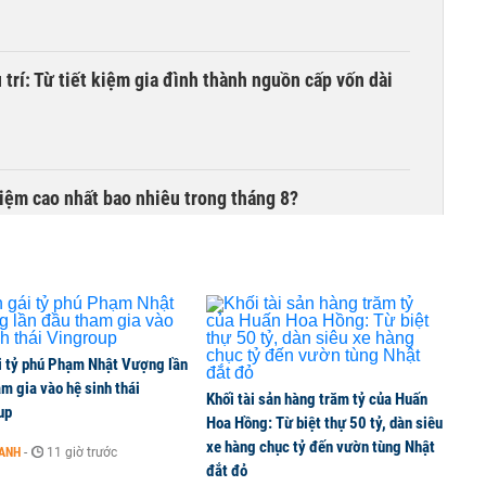
trí: Từ tiết kiệm gia đình thành nguồn cấp vốn dài
 kiệm cao nhất bao nhiêu trong tháng 8?
của Grab ngốn 1,2 tỷ USD nhưng chật vật chưa có
i tỷ phú Phạm Nhật Vượng lần
m gia vào hệ sinh thái
Khối tài sản hàng trăm tỷ của Huấn
00 tỷ đồng sau tháng 7 ‘tồi tệ’
up
Hoa Hồng: Từ biệt thự 50 tỷ, dàn siêu
xe hàng chục tỷ đến vườn tùng Nhật
OANH
-
11 giờ trước
đắt đỏ