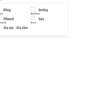
Đồng
Đường
Ethanol
Gạo
Gia súc - Gia cầm
Giấy
Gỗ
Hạt điều
Hồ tiêu - Hạt tiêu
Khí đốt
Kim loại khác
Mắc ca
Muối
Ngũ cốc
Nhựa - Hạt nhựa
Palladium
Phân bón