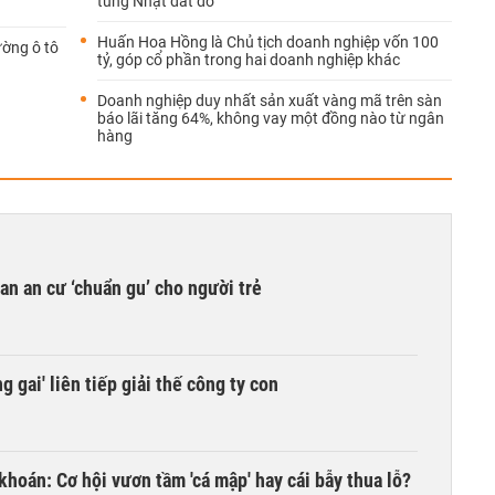
tùng Nhật đắt đỏ
Huấn Hoa Hồng là Chủ tịch doanh nghiệp vốn 100
ường ô tô
tỷ, góp cổ phần trong hai doanh nghiệp khác
Doanh nghiệp duy nhất sản xuất vàng mã trên sàn
báo lãi tăng 64%, không vay một đồng nào từ ngân
hàng
n an cư ‘chuẩn gu’ cho người trẻ
 gai' liên tiếp giải thế công ty con
khoán: Cơ hội vươn tầm 'cá mập' hay cái bẫy thua lỗ?