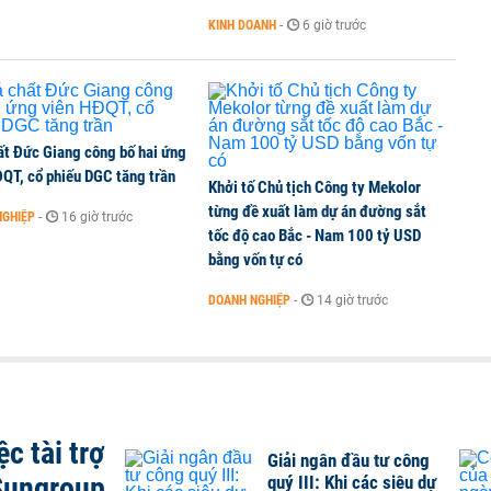
iều gì đang tạo nên sức hút của đô thị biển?
KINH DOANH
-
6 giờ trước
ất Đức Giang công bố hai ứng
ĐQT, cổ phiếu DGC tăng trần
Khởi tố Chủ tịch Công ty Mekolor
từng đề xuất làm dự án đường sắt
NGHIỆP
-
16 giờ trước
tốc độ cao Bắc - Nam 100 tỷ USD
bằng vốn tự có
DOANH NGHIỆP
-
14 giờ trước
c tài trợ
Giải ngân đầu tư công
Sungroup
quý III: Khi các siêu dự