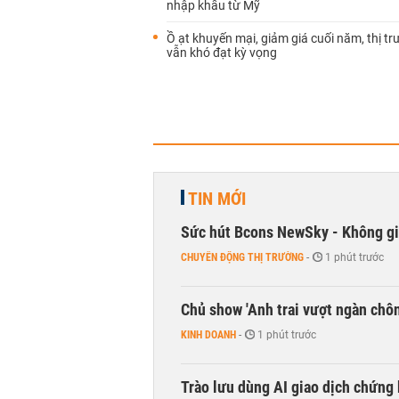
nhập khẩu từ Mỹ
Ồ ạt khuyến mại, giảm giá cuối năm, thị tr
vẫn khó đạt kỳ vọng
TIN MỚI
Sức hút Bcons NewSky - Không gia
CHUYỂN ĐỘNG THỊ TRƯỜNG
-
1 phút trước
Chủ show 'Anh trai vượt ngàn chông
KINH DOANH
-
1 phút trước
Trào lưu dùng AI giao dịch chứng 