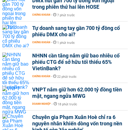
DMX hút gần 700 tỷ đồng vốn ngoại
trong phiên thứ hai lên HOSE
CHỨNG KHOÁN
-
7 phút trước
Tự doanh sang tay gần 700 tỷ đồng cổ
phiếu DMX cho ai?
CHỨNG KHOÁN
-
1 phút trước
NHNN cần tăng nắm giữ bao nhiêu cổ
phiếu CTG để sở hữu tối thiểu 65%
VietinBank?
CHỨNG KHOÁN
-
22 phút trước
VNPT nắm giữ hơn 62.000 tỷ đồng tiền
mặt, ngang ngửa MWG
DOANH NGHIỆP
-
18 phút trước
Chuyên gia Phạm Xuân Hoè chỉ ra 6
nguyên nhân khiến dòng vốn trong nền
kinh tế còn 'tắc nghẽn'