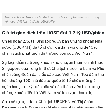
Toàn cảnhToạ đàm với chủ đề “Các chính sách phát triển thị trường
vốn của Việt Nam”. (Ảnh:
UBCKNN
).
Giá trị giao dịch trên HOSE đạt 1,2 tỷ USD/phiên
Chiều ngày 2/6, tại Singapore, Ủy ban Chứng khoán Nhà
nước (UBCKNN) đã tổ chức Toạ đàm với chủ đề “Các
chính sách phát triển thị trường vốn của Việt Nam”.
Sự kiện diễn ra trong khuôn khổ chuyến thăm chính thức
Singapore của Tổng Bí thư, Chủ tịch nước Tô Lâm và Phu
nhân cùng Đoàn đại biểu cấp cao Việt Nam. Toạ đàm thu
hút khoảng 100 nhà đầu tư quốc tế, tổ chức môi giới,
ngân hàng lưu ký toàn cầu và các thành viên thị trường
chứng khoán đến từ Việt Nam và khu vực tham dự.
Chia sẻ tại tọa đàm, Chủ tịch UBCKNN Vũ Thị Chân
Phương cho biết trong thời gian qua, đặc biệt trong năm