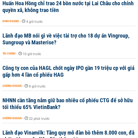
Huấn Hoa Hồng chỉ trao 24 bồn nước tại Lai Châu cho chính
quyền xã, không trao tiền
KINH DOANH
-
4 giờ trước
Lãnh đạo MB nói gì về việc tài trợ cho 18 dự án Vingroup,
Sungroup và Masterise?
TÀI CHÍNH
-
10 giờ trước
Công ty con của HAGL chốt ngày IPO gần 19 triệu cp với giá
gấp hơn 4 lần cổ phiếu HAG
CHỨNG KHOÁN
-
8 giờ trước
NHNN cần tăng nắm giữ bao nhiêu cổ phiếu CTG để sở hữu
tối thiểu 65% VietinBank?
CHỨNG KHOÁN
-
22 phút trước
Lãnh đạo Vinamilk: Tăng quy mô đàn bò thêm 8.000 con, đã