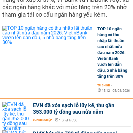
các ngân hàng khác với mức tăng trên 20% nhờ
tham gia tái cơ cấu ngân hàng yếu kém.
TOP 10 ngân
hàng có thu
nhập lãi thuần
cao nhất nửa
đầu năm 2026:
VietinBank
vươn lên dẫn
đầu, 5 nhà băng
tăng trên 30%
TÀI CHÍNH
-
15:12 | 05/08/2026
EVN đã xóa sạch lỗ lũy kế, thu gần
353.000 tỷ đồng sau nửa năm
DOANH NGHIỆP
-
1 phút trước