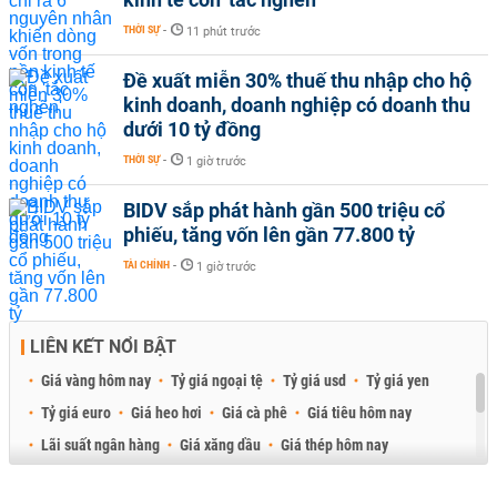
THỜI SỰ
-
11 phút trước
Đề xuất miễn 30% thuế thu nhập cho hộ
kinh doanh, doanh nghiệp có doanh thu
dưới 10 tỷ đồng
THỜI SỰ
-
1 giờ trước
BIDV sắp phát hành gần 500 triệu cổ
phiếu, tăng vốn lên gần 77.800 tỷ
TÀI CHÍNH
-
1 giờ trước
LIÊN KẾT NỔI BẬT
Giá vàng hôm nay
Tỷ giá ngoại tệ
Tỷ giá usd
Tỷ giá yen
Tỷ giá euro
Giá heo hơi
Giá cà phê
Giá tiêu hôm nay
Lãi suất ngân hàng
Giá xăng dầu
Giá thép hôm nay
Giá sầu riêng
Giá thịt heo
Giá gạo
Giá cao su