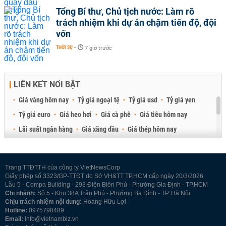
Tổng Bí thư, Chủ tịch nước: Làm rõ
trách nhiệm khi dự án chậm tiến độ, đội
vốn
THỜI SỰ
-
7 giờ trước
LIÊN KẾT NỔI BẬT
Giá vàng hôm nay
Tỷ giá ngoại tệ
Tỷ giá usd
Tỷ giá yen
Tỷ giá euro
Giá heo hơi
Giá cà phê
Giá tiêu hôm nay
Lãi suất ngân hàng
Giá xăng dầu
Giá thép hôm nay
Giá sầu riêng
Giá thịt heo
Giá gạo
Giá cao su
Best Retail Brokers
Diễn đàn đầu tư Việt Nam 2026
Trang TTĐTTH của công ty VietNewsCorp
Giấy phép số 3323/GP-TTĐT do Sở VH&TT TP.HCM cấp ngày 20/3/2026
Lầu 5 - Compa Building - 293 Điện Biên Phủ - Phường Gia Định - TP.HCM
Chi nhánh:
Số 5 - Khu 38A Trần Phú - Phường Ba Đình - TP. Hà Nội
Chịu trách nhiệm nội dung:
Hoàng Hữu Lợi
Hotline:
0975798489
Email:
info@vietnambiz.vn