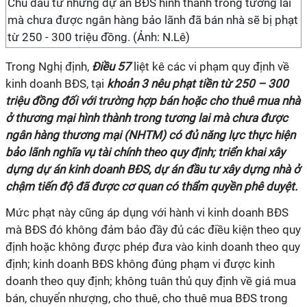
Chủ đầu tư những dự án BĐS hình thành trong tương lai
mà chưa được ngân hàng bảo lãnh đã bán nhà sẽ bị phạt
từ 250 - 300 triệu đồng. (Ảnh: N.Lê)
Trong Nghị định,
Điều 57
liệt kê các vi phạm quy định về
kinh doanh BĐS, tại
khoản 3 nêu phạt tiền từ 250 – 300
triệu đồng đối với trường hợp bán hoặc cho thuê mua nhà
ở thương mại hình thành trong tương lai mà chưa được
ngân hàng thương mại (NHTM) có đủ năng lực thực hiện
bảo lãnh nghĩa vụ tài chính theo quy định; triển khai xây
dựng dự án kinh doanh BĐS, dự án đầu tư xây dựng nhà ở
chậm tiến độ đã được cơ quan có thẩm quyền phê duyệt.
Mức phạt này cũng áp dụng với hành vi kinh doanh BĐS
mà BĐS đó không đảm bảo đầy đủ các điều kiện theo quy
định hoặc không được phép đưa vào kinh doanh theo quy
định; kinh doanh BĐS không đúng phạm vi được kinh
doanh theo quy định; không tuân thủ quy định về giá mua
bán, chuyển nhượng, cho thuê, cho thuê mua BĐS trong