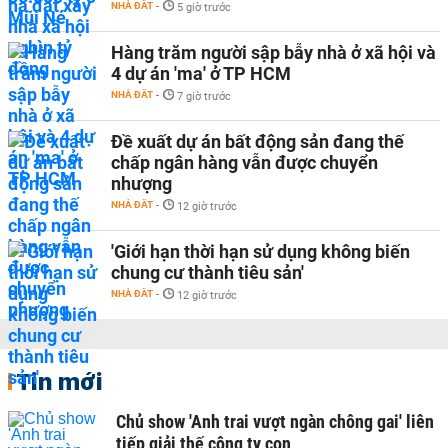
NHÀ ĐẤT
-
5 giờ trước
Hàng trăm người sập bẫy nhà ở xã hội và
4 dự án 'ma' ở TP HCM
NHÀ ĐẤT
-
7 giờ trước
Đề xuất dự án bất động sản đang thế
chấp ngân hàng vẫn được chuyển
nhượng
NHÀ ĐẤT
-
12 giờ trước
'Giới hạn thời hạn sử dụng không biến
chung cư thành tiêu sản'
NHÀ ĐẤT
-
12 giờ trước
Tin mới
Chủ show 'Anh trai vượt ngàn chông gai' liên
tiếp giải thế công ty con