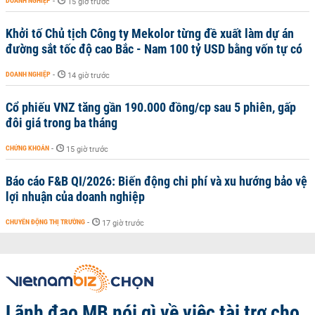
DOANH NGHIỆP
-
15 giờ trước
Khởi tố Chủ tịch Công ty Mekolor từng đề xuất làm dự án
đường sắt tốc độ cao Bắc - Nam 100 tỷ USD bằng vốn tự có
DOANH NGHIỆP
-
14 giờ trước
Cổ phiếu VNZ tăng gần 190.000 đồng/cp sau 5 phiên, gấp
đôi giá trong ba tháng
CHỨNG KHOÁN
-
15 giờ trước
Báo cáo F&B QI/2026: Biến động chi phí và xu hướng bảo vệ
lợi nhuận của doanh nghiệp
CHUYỂN ĐỘNG THỊ TRƯỜNG
-
17 giờ trước
Lãnh đạo MB nói gì về việc tài trợ cho