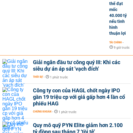
thể đạt
mốc
40.000 tỷ
nếu tình
hình
thuận lợi
TÀI CHÍNH
-
9 giờ trước
Giải ngân đầu tư công quý III: Khi các
siêu dự án áp sát 'vạch đích'
THỜI SỰ
-
1 phút trước
Công ty con của HAGL chốt ngày IPO
gần 19 triệu cp với giá gấp hơn 4 lần cổ
phiếu HAG
CHỨNG KHOÁN
-
1 phút trước
Quy mô quỹ PYN Elite giảm hơn 2.100
tỷ đồng sau tháng 7 ‘tồi tệ’