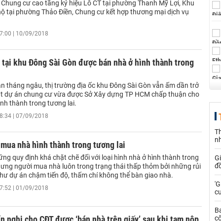
n Chung cư cao tầng ký hiệu Lô CT tại phường Thanh Mỹ Lợi, Khu
hộ tại phường Thảo Điền, Chung cư kết hợp thương mại dịch vụ
7:00 | 10/09/2018
 tại khu Đông Sài Gòn được bán nhà ở hình thành trong
ận tháng ngâu, thị trường địa ốc khu Đông Sài Gòn vẫn ấm dần trở
oạt dự án chung cư vừa được Sở Xây dựng TP HCM chấp thuận cho
nh thành trong tương lai.
8:34 | 07/09/2018
Th
n
 mua nhà hình thành trong tương lai
ng quy định khá chặt chẽ đối với loại hình nhà ở hình thành trong
G
đồ
nhưng người mua nhà luôn trong trạng thái thấp thỏm bởi những rủi
như dự án chậm tiến độ, thấm chí không thể bàn giao nhà.
'G
7:52 | 01/09/2018
cư
B
 nghị cho CĐT được ‘bán nhà trên giấy’ sau khi tạm nộp
cô