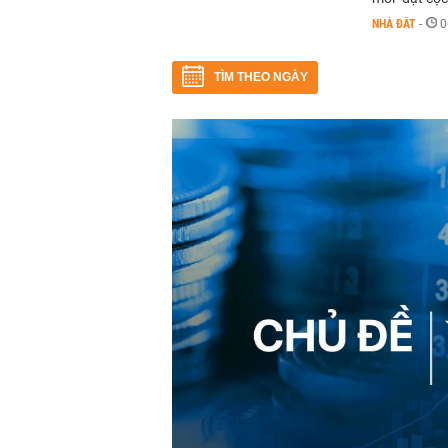
NHÀ ĐẤT
-
0
TÌM THEO NGÀY