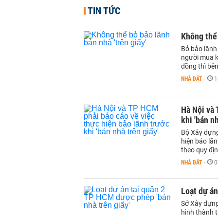
TIN TỨC
Không thể 
Bỏ bảo lãnh 
người mua k
đồng thì bên
NHÀ ĐẤT
-
1
Hà Nội và 
khi 'bán nh
Bộ Xây dựng 
hiện bảo lãn
theo quy đị
NHÀ ĐẤT
-
0
Loạt dự án
Sở Xây dựng
hình thành t