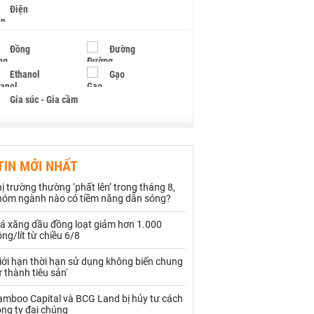
Điện
Đồng
Đường
Ethanol
Gạo
Gia súc - Gia cầm
Giấy
Gỗ
TIN MỚI NHẤT
Hạt điều
Hồ tiêu - Hạt tiêu
ị trường thường ‘phất lên’ trong tháng 8,
Khí đốt
hóm ngành nào có tiềm năng dẫn sóng?
iá xăng dầu đồng loạt giảm hơn 1.000
Kim loại khác
Mắc ca
ng/lít từ chiều 6/8
Muối
Ngũ cốc
iới hạn thời hạn sử dụng không biến chung
 thành tiêu sản'
Nhựa - Hạt nhựa
amboo Capital và BCG Land bị hủy tư cách
ng ty đại chúng