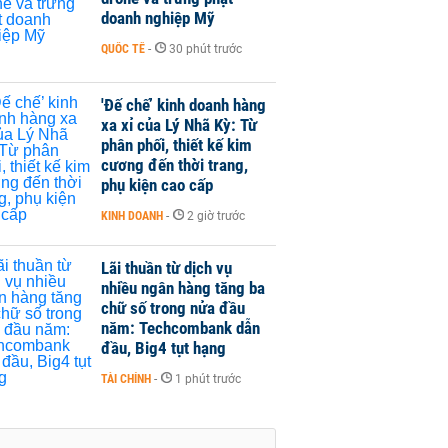
doanh nghiệp Mỹ
QUỐC TẾ
-
30 phút trước
'Đế chế’ kinh doanh hàng
xa xỉ của Lý Nhã Kỳ: Từ
phân phối, thiết kế kim
cương đến thời trang,
phụ kiện cao cấp
KINH DOANH
-
2 giờ trước
Lãi thuần từ dịch vụ
nhiều ngân hàng tăng ba
chữ số trong nửa đầu
năm: Techcombank dẫn
đầu, Big4 tụt hạng
TÀI CHÍNH
-
1 phút trước