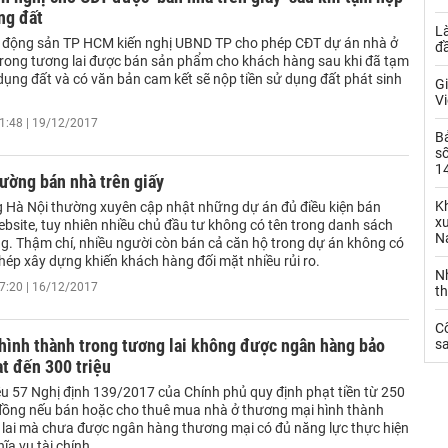
ng đất
L
t động sản TP HCM kiến nghị UBND TP cho phép CĐT dự án nhà ở
đ
trong tương lai được bán sản phẩm cho khách hàng sau khi đã tạm
dụng đất và có văn bản cam kết sẽ nộp tiền sử dụng đất phát sinh
Gi
Vi
1:48 | 19/12/2017
B
số
14
rường bán nhà trên giấy
Kh
 Hà Nội thường xuyên cập nhật những dự án đủ điều kiện bán
xu
ebsite, tuy nhiên nhiều chủ đầu tư không có tên trong danh sách
N
g. Thậm chí, nhiều người còn bán cả căn hộ trong dự án không có
hép xây dựng khiến khách hàng đối mặt nhiều rủi ro.
N
7:20 | 16/12/2017
t
C
hình thành trong tương lai không được ngân hàng bảo
sa
ạt đến 300 triệu
ều 57 Nghị định 139/2017 của Chính phủ quy định phạt tiền từ 250
 đồng nếu bán hoặc cho thuê mua nhà ở thương mại hình thành
 lai mà chưa được ngân hàng thương mại có đủ năng lực thực hiện
ĩa vụ tài chính.