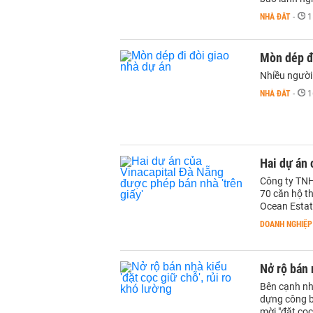
NHÀ ĐẤT
-
1
Mòn dép đi
Nhiều người
NHÀ ĐẤT
-
1
Hai dự án 
Công ty TNH
70 căn hộ t
Ocean Estat
DOANH NGHIỆP
Nở rộ bán 
Bên cạnh nh
dựng công b
mời "đặt cọc