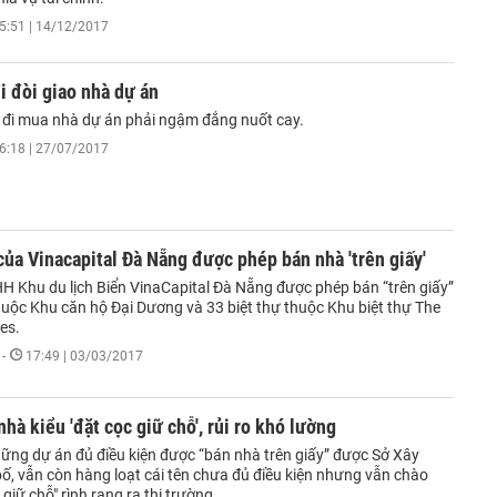
5:51 | 14/12/2017
 đòi giao nhà dự án
 đi mua nhà dự án phải ngậm đắng nuốt cay.
6:18 | 27/07/2017
của Vinacapital Đà Nẵng được phép bán nhà 'trên giấy'
H Khu du lịch Biển VinaCapital Đà Nẵng được phép bán “trên giấy”
huộc Khu căn hộ Đại Dương và 33 biệt thự thuộc Khu biệt thự The
es.
-
17:49 | 03/03/2017
nhà kiểu 'đặt cọc giữ chỗ', rủi ro khó lường
ững dự án đủ điều kiện được “bán nhà trên giấy” được Sở Xây
ố, vẫn còn hàng loạt cái tên chưa đủ điều kiện nhưng vẫn chào
 giữ chỗ" rình rang ra thị trường…