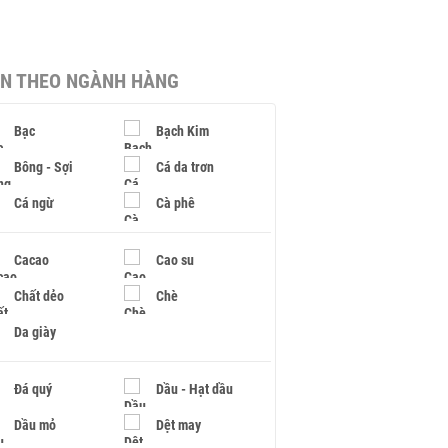
IN THEO NGÀNH HÀNG
Bạc
Bạch Kim
Bông - Sợi
Cá da trơn
Cá ngừ
Cà phê
Cacao
Cao su
Chất dẻo
Chè
Da giày
Đá quý
Dầu - Hạt dầu
Dầu mỏ
Dệt may