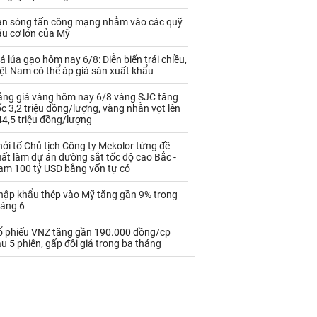
Palladium
Phân bón
àn sóng tấn công mạng nhằm vào các quỹ
Rau - Củ -Quả
Sắt thép
ầu cơ lớn của Mỹ
Sữa
á lúa gạo hôm nay 6/8: Diễn biến trái chiều,
ệt Nam có thể áp giá sàn xuất khẩu
ảng giá vàng hôm nay 6/8 vàng SJC tăng
Than
Thức ăn chăn nuôi
c 3,2 triệu đồng/lượng, vàng nhẫn vọt lên
4,5 triệu đồng/lượng
Thủy hải sản khác
Tôm
ởi tố Chủ tịch Công ty Mekolor từng đề
Vàng
ất làm dự án đường sắt tốc độ cao Bắc -
am 100 tỷ USD bằng vốn tự có
VLXD khác
Xăng dầu
hập khẩu thép vào Mỹ tăng gần 9% trong
háng 6
Xi măng - Clynker
ổ phiếu VNZ tăng gần 190.000 đồng/cp
u 5 phiên, gấp đôi giá trong ba tháng