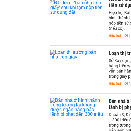
tiền sử dụ
Hiệp hội Bấ
hình thành 
nộp tiền sử 
(nếu có).
NHÀ ĐẤT
-
1
Loạn thị t
Sở Xây dựng
hàng trên w
vẫn bán hàn
trong giấy p
NHÀ ĐẤT
-
0
Bán nhà ở 
lãnh bị ph
Khoản 3, Đi
– 300 triệu
trong tương
bảo lãnh ngh