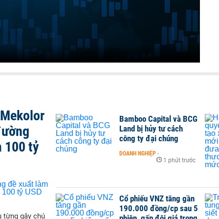
 Mekolor
Bamboo Capital và BCG
đường
Land bị hủy tư cách
công ty đại chúng
 100 tỷ
DOANH NGHIỆP
-
1 phút trước
Cổ phiếu VNZ tăng gần
190.000 đồng/cp sau 5
 từng gây chú
phiên, gấp đôi giá trong