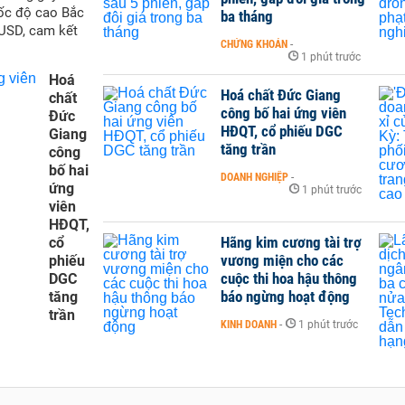
tốc độ cao Bắc
ba tháng
 USD, cam kết
CHỨNG KHOÁN
-
1 phút trước
Hoá
Hoá chất Đức Giang
chất
công bố hai ứng viên
Đức
HĐQT, cổ phiếu DGC
Giang
tăng trần
công
bố hai
DOANH NGHIỆP
-
ứng
1 phút trước
viên
HĐQT,
Hãng kim cương tài trợ
cổ
vương miện cho các
phiếu
cuộc thi hoa hậu thông
DGC
báo ngừng hoạt động
tăng
trần
KINH DOANH
-
1 phút trước