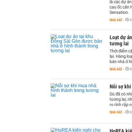
là các dự á
cao ốc căn 
Sensation.
NHÀ ĐẤT
-
0
Loạt dự án
tương lai
Thời điểm c
lại. Hàng l
bán nhà ở hì
NHÀ ĐẤT
-
0
Nỗi sợ khi
Dù đã có nhữ
tương lai, 
ro rình rập 
NHÀ ĐẤT
-
0
HoREA kiến