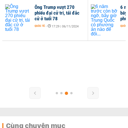
Ông Trump vượt 270
6 n
phiếu đại cử tri, tái đắc
bây
cử ở tuổi 78
phư
QUỐC TẾ
-
QUỐC 
17:29 | 06/11/2024
Cùng chuyên mục