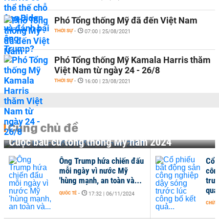
Phó Tổng thống Mỹ đã đến Việt Nam
THỜI SỰ
-
07:00 | 25/08/2021
Phó Tổng thống Mỹ Kamala Harris thăm
Việt Nam từ ngày 24 - 26/8
THỜI SỰ
-
16:00 | 23/08/2021
Cùng chủ đề
Cuộc bầu cử tổng thống Mỹ năm 2024
Ông Trump hứa chiến đấu
Cổ 
mỗi ngày vì nước Mỹ
côn
'hùng mạnh, an toàn và...
trư
quả.
QUỐC TẾ
-
17:32 | 06/11/2024
CHỨN