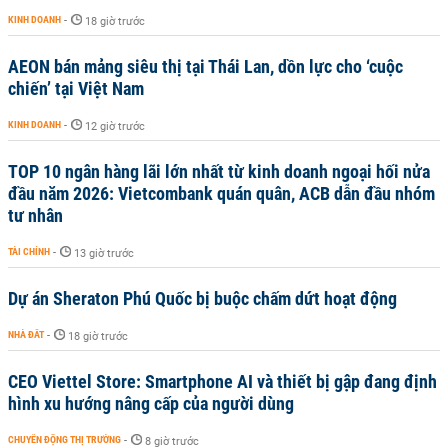
KINH DOANH
-
18 giờ trước
AEON bán mảng siêu thị tại Thái Lan, dồn lực cho ‘cuộc
chiến’ tại Việt Nam
KINH DOANH
-
12 giờ trước
TOP 10 ngân hàng lãi lớn nhất từ kinh doanh ngoại hối nửa
đầu năm 2026: Vietcombank quán quân, ACB dẫn đầu nhóm
tư nhân
TÀI CHÍNH
-
13 giờ trước
Dự án Sheraton Phú Quốc bị buộc chấm dứt hoạt động
NHÀ ĐẤT
-
18 giờ trước
CEO Viettel Store: Smartphone AI và thiết bị gập đang định
hình xu hướng nâng cấp của người dùng
CHUYỂN ĐỘNG THỊ TRƯỜNG
-
8 giờ trước