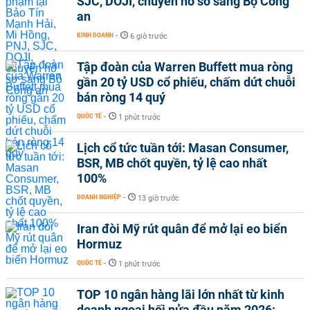
SJC, DOJI, chuyển hồ sơ sang Bộ Công
an
KINH DOANH
-
6 giờ trước
Tập đoàn của Warren Buffett mua ròng
gần 20 tỷ USD cổ phiếu, chấm dứt chuỗi
bán ròng 14 quý
QUỐC TẾ
-
1 phút trước
Lịch cổ tức tuần tới: Masan Consumer,
BSR, MB chốt quyền, tỷ lệ cao nhất
100%
DOANH NGHIỆP
-
13 giờ trước
Iran đòi Mỹ rút quân để mở lại eo biển
Hormuz
QUỐC TẾ
-
1 phút trước
TOP 10 ngân hàng lãi lớn nhất từ kinh
doanh ngoại hối nửa đầu năm 2026: