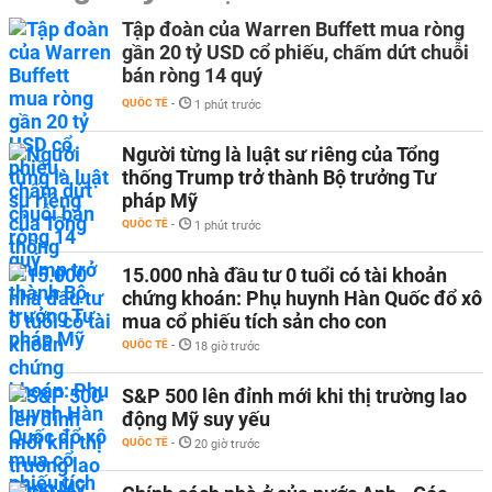
Tập đoàn của Warren Buffett mua ròng
gần 20 tỷ USD cổ phiếu, chấm dứt chuỗi
bán ròng 14 quý
QUỐC TẾ
-
1 phút trước
Người từng là luật sư riêng của Tổng
thống Trump trở thành Bộ trưởng Tư
pháp Mỹ
QUỐC TẾ
-
1 phút trước
15.000 nhà đầu tư 0 tuổi có tài khoản
chứng khoán: Phụ huynh Hàn Quốc đổ xô
mua cổ phiếu tích sản cho con
QUỐC TẾ
-
18 giờ trước
S&P 500 lên đỉnh mới khi thị trường lao
động Mỹ suy yếu
QUỐC TẾ
-
20 giờ trước