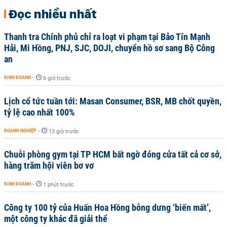
Đọc nhiều nhất
Thanh tra Chính phủ chỉ ra loạt vi phạm tại Bảo Tín Mạnh
Hải, Mi Hồng, PNJ, SJC, DOJI, chuyển hồ sơ sang Bộ Công
an
KINH DOANH
-
6 giờ trước
Lịch cổ tức tuần tới: Masan Consumer, BSR, MB chốt quyền,
tỷ lệ cao nhất 100%
DOANH NGHIỆP
-
13 giờ trước
Chuỗi phòng gym tại TP HCM bất ngờ đóng cửa tất cả cơ sở,
hàng trăm hội viên bơ vơ
KINH DOANH
-
1 phút trước
Công ty 100 tỷ của Huấn Hoa Hồng bỗng dưng ‘biến mất’,
một công ty khác đã giải thể