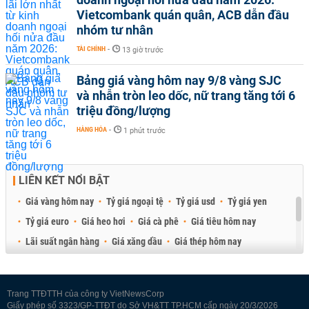
Vietcombank quán quân, ACB dẫn đầu
nhóm tư nhân
TÀI CHÍNH
-
13 giờ trước
Bảng giá vàng hôm nay 9/8 vàng SJC
và nhẫn tròn leo dốc, nữ trang tăng tới 6
triệu đồng/lượng
HÀNG HÓA
-
1 phút trước
LIÊN KẾT NỔI BẬT
Giá vàng hôm nay
Tỷ giá ngoại tệ
Tỷ giá usd
Tỷ giá yen
Tỷ giá euro
Giá heo hơi
Giá cà phê
Giá tiêu hôm nay
Lãi suất ngân hàng
Giá xăng dầu
Giá thép hôm nay
Giá sầu riêng
Giá thịt heo
Giá gạo
Giá cao su
Best Retail Brokers
Diễn đàn đầu tư Việt Nam 2026
Trang TTĐTTH của công ty VietNewsCorp
Giấy phép số 3323/GP-TTĐT do Sở VH&TT TP.HCM cấp ngày 20/3/2026