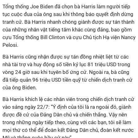
Tổng thống Joe Biden đã chọn bà Harris làm người tiếp
tục cuộc đua của ông sau khi thông báo quyết định dừng
tranh cử. Bà Harris nhanh chóng giành được sự tán thành
của những nhân vật tiếng tăm khác cùng đảng, bao gồm
cựu Tổng thống Bill Clinton và cựu Chủ tịch Hạ viện Nancy
Pelosi.
Bà Harris cũng nhận được sự tán đồng nhiệt liệt từ các
nhà tài trợ và huy động số tiền kỷ lục 81 triệu USD trong
vòng 24 giờ sau khi tuyên bố ứng cử. Ngoài ra, bà cũng
đã tiếp quản 96 triệu USD tiền quỹ từ chiến dịch tranh cử
của ông Biden.
Bà Harris khích lệ các nhân viên trong chiến dịch tranh cử
vào sáng ngày 22/7: “Ý định của tôi là ra ngoài đó, giành
được đề cử của Đảng Dân chủ và chiến thắng. Vậy nên
trong những ngày tiếp theo, cùng với các bạn, tôi sẽ làm
mọi thứ có thể để đoàn kết Đảng Dân chủ, đoàn kết nước
Mỹ và thắng cuộc bầu cử này”.