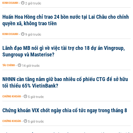
KINH DOANH
-
2 giờ trước
Huấn Hoa Hồng chỉ trao 24 bồn nước tại Lai Châu cho chính
quyền xã, không trao tiền
KINH DOANH
-
9 giờ trước
Lãnh đạo MB nói gì về việc tài trợ cho 18 dự án Vingroup,
Sungroup và Masterise?
TÀI CHÍNH
-
14 giờ trước
NHNN cần tăng nắm giữ bao nhiêu cổ phiếu CTG để sở hữu
tối thiểu 65% VietinBank?
CHỨNG KHOÁN
-
5 giờ trước
Chứng khoán VIX chốt ngày chia cổ tức ngay trong tháng 8
CHỨNG KHOÁN
-
5 giờ trước