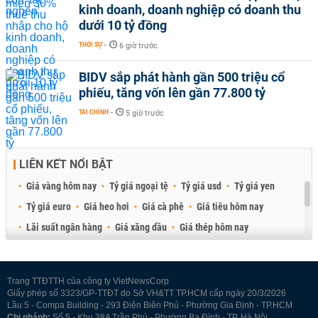
kinh doanh, doanh nghiệp có doanh thu
dưới 10 tỷ đồng
THỜI SỰ
-
6 giờ trước
BIDV sắp phát hành gần 500 triệu cổ
phiếu, tăng vốn lên gần 77.800 tỷ
TÀI CHÍNH
-
5 giờ trước
LIÊN KẾT NỔI BẬT
Giá vàng hôm nay
Tỷ giá ngoại tệ
Tỷ giá usd
Tỷ giá yen
Tỷ giá euro
Giá heo hơi
Giá cà phê
Giá tiêu hôm nay
Lãi suất ngân hàng
Giá xăng dầu
Giá thép hôm nay
Giá sầu riêng
Giá thịt heo
Giá gạo
Giá cao su
Best Retail Brokers
Diễn đàn đầu tư Việt Nam 2026
Trang TTĐTTH của công ty VietNewsCorp
Giấy phép số 3323/GP-TTĐT do Sở VH&TT TP.HCM cấp ngày 20/3/2026
Lầu 5 - Compa Building - 293 Điện Biên Phủ - Phường Gia Định - TP.HCM
Chi nhánh:
Số 5 - Khu 38A Trần Phú - Phường Ba Đình - TP. Hà Nội