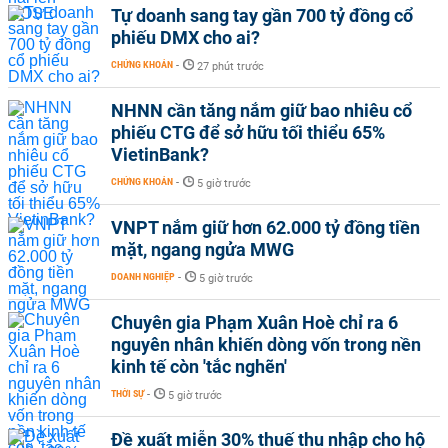
Tự doanh sang tay gần 700 tỷ đồng cổ
phiếu DMX cho ai?
CHỨNG KHOÁN
-
27 phút trước
NHNN cần tăng nắm giữ bao nhiêu cổ
phiếu CTG để sở hữu tối thiểu 65%
VietinBank?
CHỨNG KHOÁN
-
5 giờ trước
VNPT nắm giữ hơn 62.000 tỷ đồng tiền
mặt, ngang ngửa MWG
DOANH NGHIỆP
-
5 giờ trước
Chuyên gia Phạm Xuân Hoè chỉ ra 6
nguyên nhân khiến dòng vốn trong nền
kinh tế còn 'tắc nghẽn'
THỜI SỰ
-
5 giờ trước
Đề xuất miễn 30% thuế thu nhập cho hộ