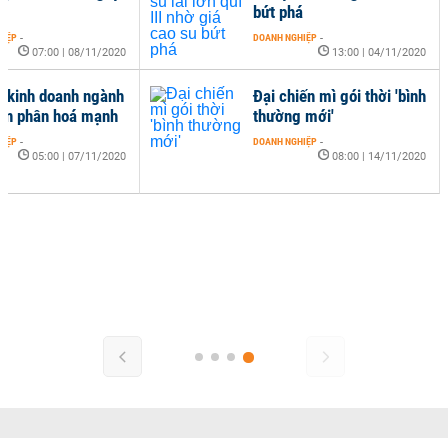
bứt phá
HIỆP
-
DOANH NGHIỆP
-
07:00 | 08/11/2020
13:00 | 04/11/2020
ả kinh doanh ngành
Đại chiến mì gói thời 'bình
ón phân hoá mạnh
thường mới'
HIỆP
-
DOANH NGHIỆP
-
05:00 | 07/11/2020
08:00 | 14/11/2020