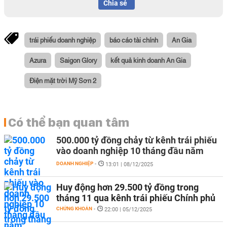
Chia sẻ
trái phiếu doanh nghiệp
báo cáo tài chính
An Gia
Azura
Saigon Glory
kết quả kinh doanh An Gia
Điện mặt trời Mỹ Sơn 2
Có thể bạn quan tâm
500.000 tỷ đồng chảy từ kênh trái phiếu
vào doanh nghiệp 10 tháng đầu năm
DOANH NGHIỆP
-
13:01 | 08/12/2025
Huy động hơn 29.500 tỷ đồng trong
tháng 11 qua kênh trái phiếu Chính phủ
CHỨNG KHOÁN
-
22:00 | 05/12/2025