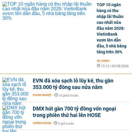
TOP 10 ngân
hàng có thu
nhập lãi thuần
cao nhất nửa
đầu năm 2026:
VietinBank
vươn lên dẫn
đầu, 5 nhà băng
tăng trên 30%
TÀI CHÍNH
-
15:12 | 05/08/2026
EVN đã xóa sạch lỗ lũy kế, thu gần
353.000 tỷ đồng sau nửa năm
DOANH NGHIỆP
-
15 phút trước
DMX hút gần 700 tỷ đồng vốn ngoại
trong phiên thứ hai lên HOSE
CHỨNG KHOÁN
-
5 giờ trước