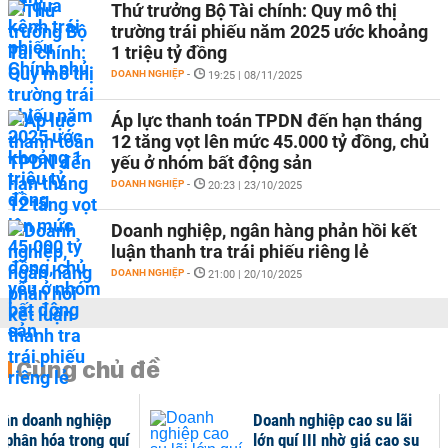
Thứ trưởng Bộ Tài chính: Quy mô thị
trường trái phiếu năm 2025 ước khoảng
1 triệu tỷ đồng
DOANH NGHIỆP
-
19:25 | 08/11/2025
Áp lực thanh toán TPDN đến hạn tháng
12 tăng vọt lên mức 45.000 tỷ đồng, chủ
yếu ở nhóm bất động sản
DOANH NGHIỆP
-
20:23 | 23/10/2025
Doanh nghiệp, ngân hàng phản hồi kết
luận thanh tra trái phiếu riêng lẻ
DOANH NGHIỆP
-
21:00 | 20/10/2025
Cùng chủ đề
uận doanh nghiệp
Doanh nghiệp cao su lãi
í phân hóa trong quí
lớn quí III nhờ giá cao su