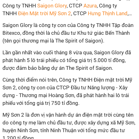
Công ty TNHH
Saigon Glory
, CTCP
Azura
, Công ty
TNHH
Điện Mặt trời Mỹ Sơn 2
, CTCP
Hưng Thịnh Land
,…
Saigon Glory là công ty con của Công ty TNHH Tập đoàn
Bitexco, đồng thời là chủ đầu tư Khu tứ giác Bến Thành
(tên gọi thương mại là The Spirit of Saigon).
Lần gần nhất vào cuối tháng 8 vừa qua, Saigon Glory đã
phát hành 5 lô trái phiếu có tổng giá trị 5.000 tỉ đồng,
được đảm bảo bằng dự án The Spirit of Saigon.
Cùng thời điểm nói trên, Công ty TNHH Điện mặt trời Mỹ
Sơn 2, công ty con của CTCP Đầu tư Năng lượng - Xây
dựng - Thương mại Hoàng Sơn, đã phát hành hai lô trái
phiếu với tổng giá trị 750 tỉ đồng.
Mỹ Sơn 2 là đơn vị vận hành dự án điện mặt trời cùng tên
do công ty mẹ làm chủ đầu tư, được xây dựng xã Mỹ Sơn,
huyện Ninh Sơn, tỉnh Ninh Thuận với tổng mức đầu tư
1.200 tỉ đồng.